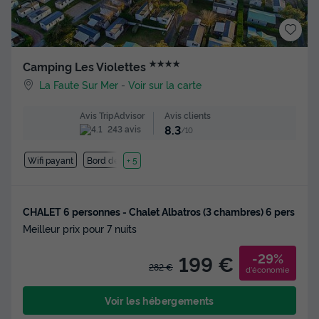
★★★★
Camping Les Violettes
La Faute Sur Mer
-
Voir sur la carte
Avis clients
Avis TripAdvisor
8.3
243 avis
/10
Wifi payant
Bord de mer
+ 5
CHALET 6 personnes - Chalet Albatros (3 chambres) 6 pers
Meilleur prix pour 7 nuits
-29%
199 €
282 €
d'économie
Voir les hébergements