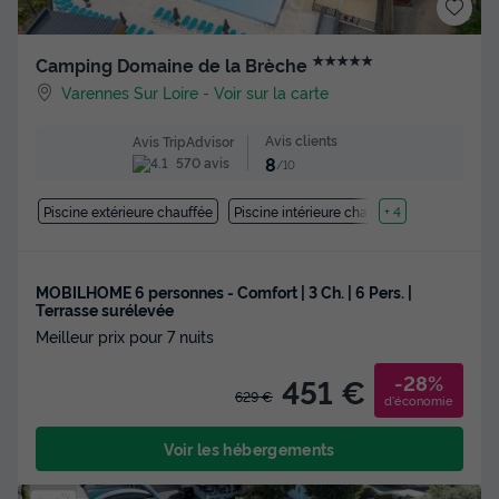
★★★★★
Camping Domaine de la Brèche
Varennes Sur Loire
-
Voir sur la carte
Avis clients
Avis TripAdvisor
8
570 avis
/10
Piscine extérieure chauffée
Piscine intérieure chauffée
+ 4
MOBILHOME 6 personnes - Comfort | 3 Ch. | 6 Pers. |
Terrasse surélevée
Meilleur prix pour 7 nuits
-28%
451 €
629 €
d'économie
Voir les hébergements