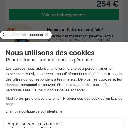
254 €
Voir les hébergements
Nouveau : Paiement en 4 fois !
Réservez dès maintenant, payez en 4 fois
avec Alma et partez en toute tranquillité.
★★★★
Camping Mahana by La Pège