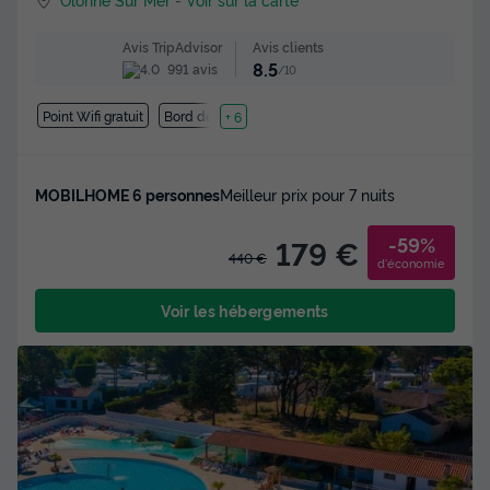
Avis clients
Avis TripAdvisor
8.5
991 avis
/10
Point Wifi gratuit
Bord de mer
+ 6
MOBILHOME 6 personnes
Meilleur prix pour 7 nuits
-59%
179 €
440 €
d'économie
Voir les hébergements