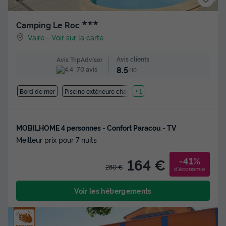
★★★
Camping Le Roc
Vaire
-
Voir sur la carte
Avis clients
Avis TripAdvisor
8.5
70 avis
/10
Bord de mer
Piscine extérieure chauffée
+ 1
MOBILHOME 4 personnes - Confort Paracou - TV
Meilleur prix pour 7 nuits
-41%
164 €
280 €
d'économie
Voir les hébergements