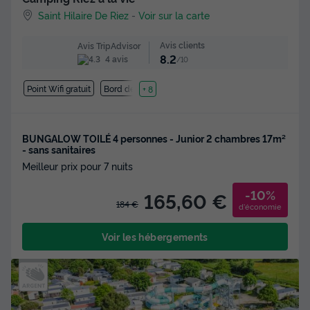
Saint Hilaire De Riez
-
Voir sur la carte
Avis clients
Avis TripAdvisor
8.2
4 avis
/10
Point Wifi gratuit
Bord de mer
+ 8
BUNGALOW TOILÉ 4 personnes - Junior 2 chambres 17m²
- sans sanitaires
Meilleur prix pour 7 nuits
-10%
165,60 €
184 €
d'économie
Voir les hébergements