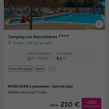
★★★★
Camping Les Mancellieres
Avrille
-
Voir sur la carte
Avis clients
Avis TripAdvisor
9.1
131 avis
/10
Point Wifi gratuit
Bord de mer
+ 2
MOBILHOME 2 personnes - Gamme Lilas
Meilleur prix pour 7 nuits
-25%
210 €
280 €
d'économie