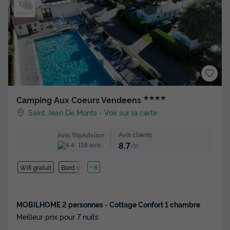
★★★★
Camping Aux Coeurs Vendeens
Saint Jean De Monts
-
Voir sur la carte
Avis clients
Avis TripAdvisor
8.7
116 avis
/10
Wifi gratuit
Bord de mer
+ 8
MOBILHOME 2 personnes - Cottage Confort 1 chambre
Meilleur prix pour 7 nuits