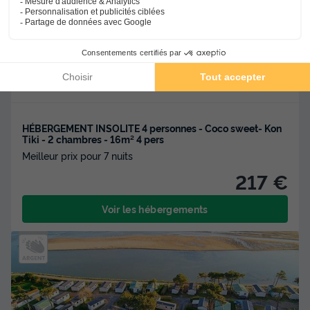
Saint Hilaire De Riez
-
Voir sur la carte
Avis clients
Avis TripAdvisor
8.7
261 avis
/10
Wifi payant
Bord de mer
+ 4
HÉBERGEMENT INSOLITE 4 personnes - Coco sweet- Kon
Tiki - 2 chambres - 16m² 4 pers
Meilleur prix pour 7 nuits
217 €
Voir les hébergements