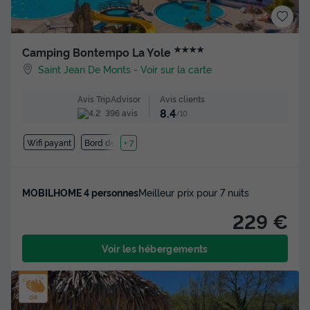
★★★★
Camping Bontempo La Yole
Saint Jean De Monts
-
Voir sur la carte
Avis clients
Avis TripAdvisor
8.4
396 avis
/10
Wifi payant
Bord de mer
+ 7
MOBILHOME 4 personnes
Meilleur prix pour 7 nuits
229 €
Voir les hébergements