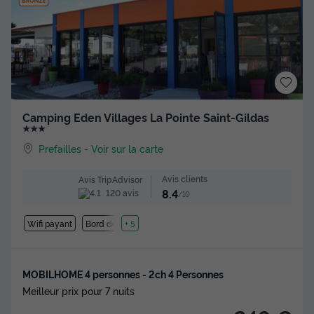
Camping Eden Villages La Pointe Saint-Gildas
★★★
Prefailles
-
Voir sur la carte
Avis clients
Avis TripAdvisor
8.4
120 avis
/10
Wifi payant
Bord de mer
+ 5
MOBILHOME 4 personnes - 2ch 4 Personnes
Meilleur prix pour 7 nuits