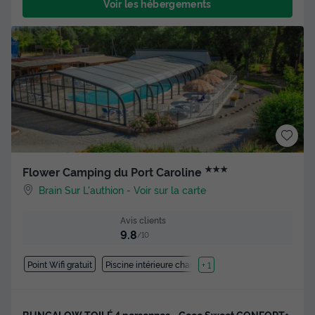
Voir les hébergements
★★★
Flower Camping du Port Caroline
Brain Sur L'authion
-
Voir sur la carte
Avis clients
9.8
/10
Point Wifi gratuit
Piscine intérieure chauffée
+ 1
BUNGALOW TOILÉ 4 personnes - Coco Sweet CONFORT+