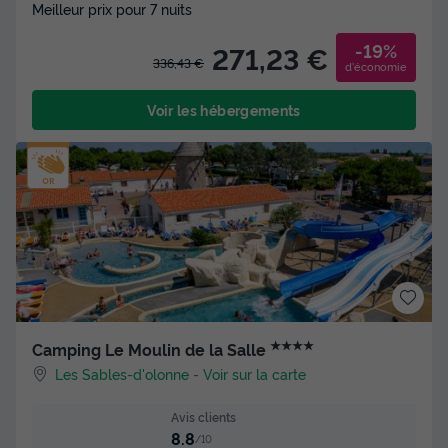
Meilleur prix pour 7 nuits
-19%
271,23 €
336,43 €
d'économie
Voir les hébergements
★★★★
Camping Le Moulin de la Salle
Les Sables-d'olonne
-
Voir sur la carte
Avis clients
8.8
/10