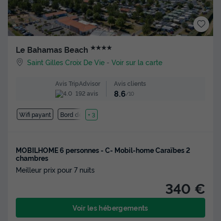
★★★★
Le Bahamas Beach
Saint Gilles Croix De Vie
-
Voir sur la carte
Avis clients
Avis TripAdvisor
8.6
192 avis
/10
Wifi payant
Bord de mer
+ 3
MOBILHOME 6 personnes - C- Mobil-home Caraïbes 2
chambres
Meilleur prix pour 7 nuits
340 €
Voir les hébergements