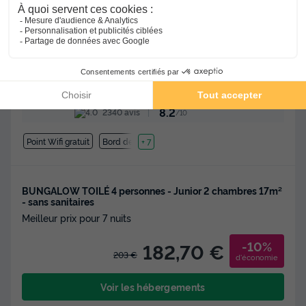
★★★★★
Camping Les Pirons
Les Sables-d'olonne
-
Voir sur la carte
Avis clients
Avis TripAdvisor
8.2
2340 avis
/10
Point Wifi gratuit
Bord de mer
+ 7
BUNGALOW TOILÉ 4 personnes - Junior 2 chambres 17m²
- sans sanitaires
Meilleur prix pour 7 nuits
-10%
182,70 €
203 €
d'économie
Voir les hébergements