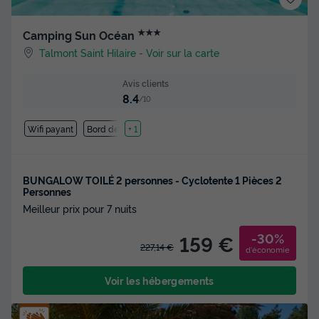
★★★
Camping Sun Océan
Talmont Saint Hilaire
-
Voir sur la carte
Avis clients
8.4
/10
Wifi payant
Bord de mer
+ 1
BUNGALOW TOILÉ 2 personnes - Cyclotente 1 Pièces 2
Personnes
Meilleur prix pour 7 nuits
-30%
159 €
227,14 €
d'économie
Voir les hébergements