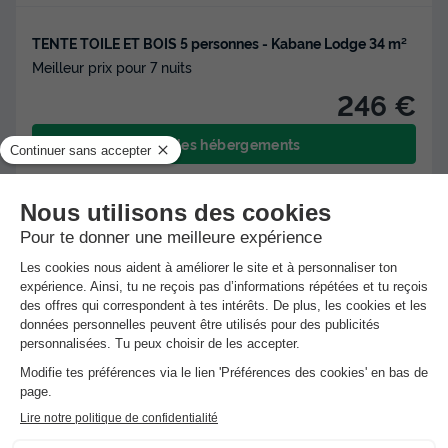
TENTE TOILE ET BOIS 5 personnes - Kabane Lodge 34 m²
Meilleur prix pour 7 nuits
246 €
Voir les hébergements
Nouveau : Paiement en 4 fois !
Réservez dès maintenant, payez en 4 fois
avec Alma et partez en toute tranquillité.