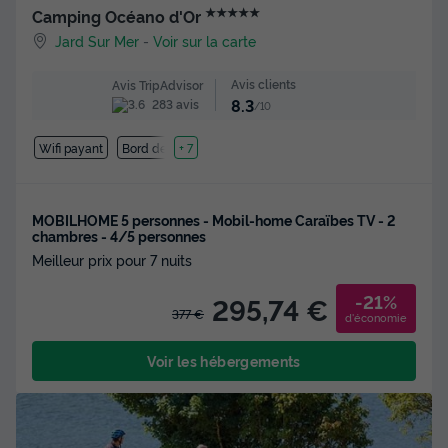
★★★★★
Camping Océano d'Or
Jard Sur Mer
-
Voir sur la carte
Avis clients
Avis TripAdvisor
8.3
283 avis
/10
Wifi payant
Bord de mer
+ 7
MOBILHOME 5 personnes - Mobil-home Caraïbes TV - 2
chambres - 4/5 personnes
Meilleur prix pour 7 nuits
-21%
295,74 €
377 €
d'économie
Voir les hébergements