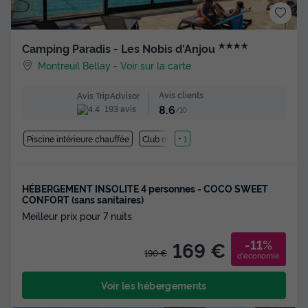
★★★★
Camping Paradis - Les Nobis d'Anjou
Montreuil Bellay
-
Voir sur la carte
Avis clients
Avis TripAdvisor
8.6
193 avis
/10
Piscine intérieure chauffée
Club enfant
+ 1
HÉBERGEMENT INSOLITE 4 personnes - COCO SWEET
CONFORT (sans sanitaires)
Meilleur prix pour 7 nuits
-11%
169 €
190 €
d'économie
Voir les hébergements