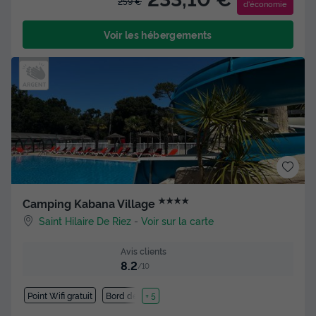
259 €
d'économie
Voir les hébergements
★★★★
Camping Kabana Village
Saint Hilaire De Riez
-
Voir sur la carte
Avis clients
8.2
/10
Point Wifi gratuit
Bord de mer
+ 5