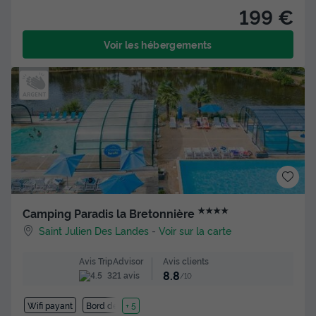
199 €
Voir les hébergements
★★★★
Camping Paradis la Bretonnière
Saint Julien Des Landes
-
Voir sur la carte
Avis clients
Avis TripAdvisor
8.8
321 avis
/10
Wifi payant
Bord de mer
+ 5