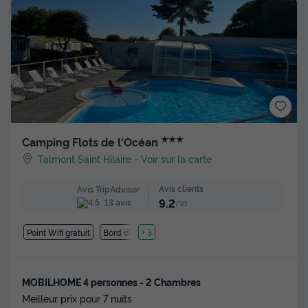
★★★
Camping Flots de l'Océan
Talmont Saint Hilaire
-
Voir sur la carte
Avis clients
Avis TripAdvisor
9.2
13 avis
/10
Point Wifi gratuit
Bord de mer
+ 3
MOBILHOME 4 personnes - 2 Chambres
Meilleur prix pour 7 nuits