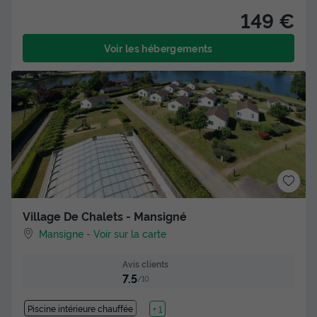
149 €
Voir les hébergements
Village De Chalets - Mansigné
Mansigne
-
Voir sur la carte
Avis clients
7.5
/10
Piscine intérieure chauffée
Lac
+ 1