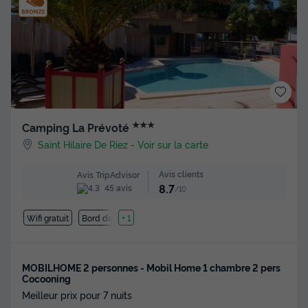
★★★
Camping La Prévoté
Saint Hilaire De Riez
-
Voir sur la carte
Avis clients
Avis TripAdvisor
8.7
45 avis
/10
Wifi gratuit
Bord de mer
+ 1
MOBILHOME 2 personnes - Mobil Home 1 chambre 2 pers
Cocooning
Meilleur prix pour 7 nuits