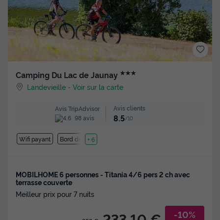
★★★
Camping Du Lac de Jaunay
Landevieille
-
Voir sur la carte
Avis clients
Avis TripAdvisor
8.5
98 avis
/10
Wifi payant
Bord de mer
+ 6
MOBILHOME 6 personnes - Titania 4/6 pers 2 ch avec
terrasse couverte
Meilleur prix pour 7 nuits
-10%
233,10 €