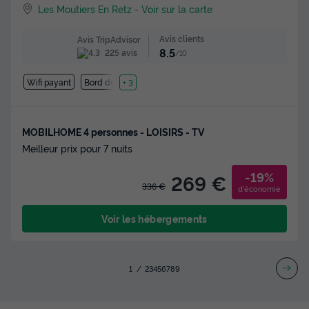
Les Moutiers En Retz
-
Voir sur la carte
Avis clients
Avis TripAdvisor
8.5
225 avis
/10
Wifi payant
Bord de mer
+ 3
MOBILHOME 4 personnes - LOISIRS - TV
Meilleur prix pour 7 nuits
-19%
269 €
336 €
d'économie
Voir les hébergements
1
2
3
4
5
6
7
8
9