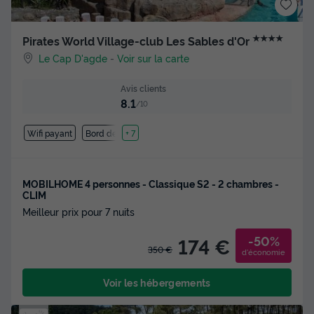
★★★★
Pirates World Village-club Les Sables d'Or
Le Cap D'agde
-
Voir sur la carte
Avis clients
8.1
/10
Wifi payant
Bord de mer
+ 7
MOBILHOME 4 personnes - Classique S2 - 2 chambres -
CLIM
Meilleur prix pour 7 nuits
-50%
174 €
350 €
d'économie
Voir les hébergements