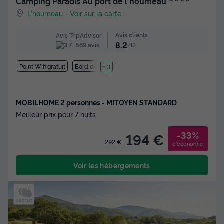
Camping Paradis Au port de l'houmeau
L'houmeau
-
Voir sur la carte
Avis clients
Avis TripAdvisor
8.2
569 avis
/10
Point Wifi gratuit
Bord de mer
+ 3
MOBILHOME 2 personnes - MITOYEN STANDARD
Meilleur prix pour 7 nuits
-33%
194 €
292 €
d'économie
Voir les hébergements