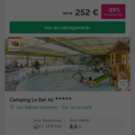
-29%
252 €
357 €
d'économie
Voir les hébergements
★★★★★
Camping Le Bel Air
Les Sables-d'olonne
-
Voir sur la carte
Avis clients
Avis TripAdvisor
8.5
1501 avis
/10