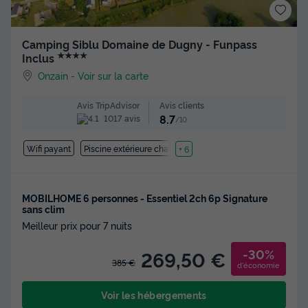
Camping Siblu Domaine de Dugny - Funpass
★★★★
Inclus
Onzain
-
Voir sur la carte
Avis clients
Avis TripAdvisor
8.7
1017 avis
/10
Wifi payant
Piscine extérieure chauffée
+ 6
MOBILHOME 6 personnes - Essentiel 2ch 6p Signature
sans clim
Meilleur prix pour 7 nuits
-30%
269,50 €
385 €
d'économie
Voir les hébergements