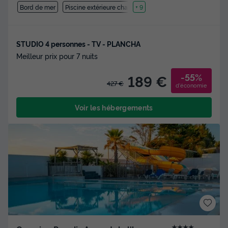
Bord de mer
Piscine extérieure chauffée
+ 9
STUDIO 4 personnes - TV - PLANCHA
Meilleur prix pour 7 nuits
-55%
189 €
427 €
d'économie
Voir les hébergements
★★★★