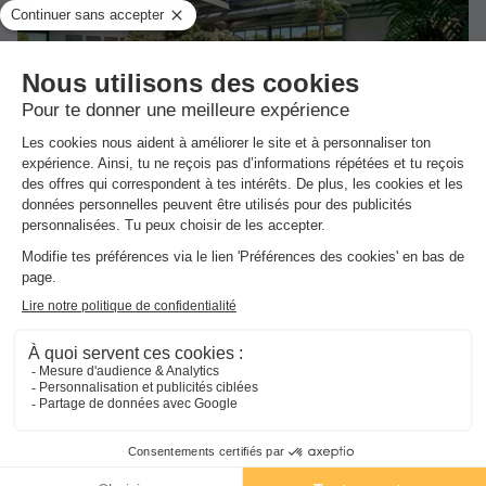
★★★★★
Camping l'Océan
Brem Sur Mer
-
Voir sur la carte
Avis clients
Avis TripAdvisor
8.6
1751 avis
/10
Wifi payant
Bord de mer
+ 8
MOBILHOME 5 personnes - AUTHENTIQUE - TV -
PLANCHA
Meilleur prix pour 7 nuits