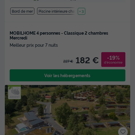
Bord de mer
Piscine intérieure chauffée
+ 3
MOBILHOME 4 personnes - Classique 2 chambres
Mercredi
Meilleur prix pour 7 nuits
-19%
182 €
227 €
d'économie
Voir les hébergements