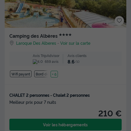
★★★★
Camping des Albères
Laroque Des Alberes
-
Voir sur la carte
Avis clients
Avis TripAdvisor
8.6
659 avis
/10
Wifi payant
Bord de mer
+ 6
CHALET 2 personnes - Chalet 2 personnes
Meilleur prix pour 7 nuits
210 €
Voir les hébergements