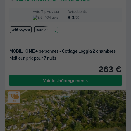
Avis clients
Avis TripAdvisor
8.3
404 avis
/10
Wifi payant
Bord de mer
+ 5
MOBILHOME 4 personnes - Cottage Loggia 2 chambres
Meilleur prix pour 7 nuits
263 €
Voir les hébergements