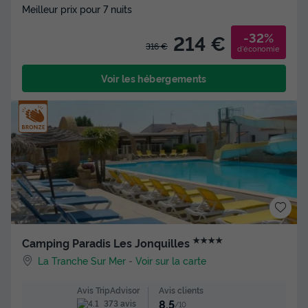
Meilleur prix pour 7 nuits
-32%
214 €
316 €
d'économie
Voir les hébergements
★★★★
Camping Paradis Les Jonquilles
La Tranche Sur Mer
-
Voir sur la carte
Avis clients
Avis TripAdvisor
8.5
373 avis
/10