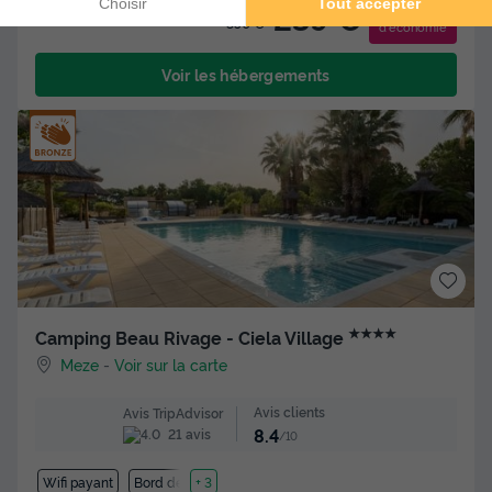
-31%
239 €
350 €
d'économie
Voir les hébergements
★★★★
Camping Beau Rivage - Ciela Village
Meze
-
Voir sur la carte
Avis clients
Avis TripAdvisor
8.4
21 avis
/10
Wifi payant
Bord de mer
+ 3