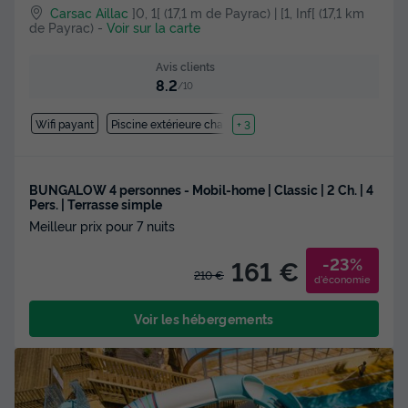
Carsac Aillac
]0, 1[ (17,1 m de Payrac) | [1, Inf[ (17,1 km
de Payrac)
-
Voir sur la carte
Avis clients
8.2
/10
Wifi payant
Piscine extérieure chauffée
+ 3
BUNGALOW 4 personnes - Mobil-home | Classic | 2 Ch. | 4
Pers. | Terrasse simple
Meilleur prix pour 7 nuits
-23%
161 €
210 €
d'économie
Voir les hébergements