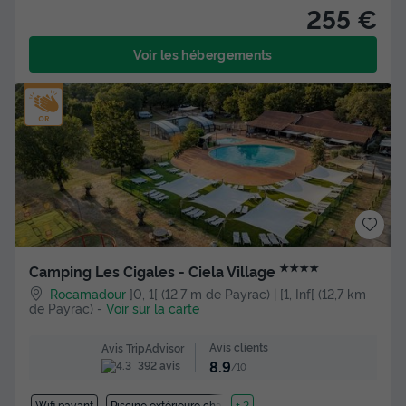
255 €
Voir les hébergements
★★★★
Camping Les Cigales - Ciela Village
Rocamadour
]0, 1[ (12,7 m de Payrac) | [1, Inf[ (12,7 km
de Payrac)
-
Voir sur la carte
Avis clients
Avis TripAdvisor
8.9
392 avis
/10
Wifi payant
Piscine extérieure chauffée
+ 2