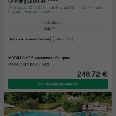
Camping La Draille
Souillac
]0, 1[ (15,9 m de Payrac) | [1, Inf[ (15,9 km de
Payrac)
-
Voir sur la carte
Avis clients
8.2
/10
Piscine extérieure chauffée
Club enfant
+ 1
MOBILHOME 6 personnes - Salignac
Meilleur prix pour 7 nuits
248,72 €
Voir les hébergements