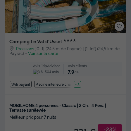
★★★★
Camping Le Val d'Ussel
Proissans
]0, 1[ (24,5 m de Payrac) | [1, Inf[ (24,5 km de
Payrac)
-
Voir sur la carte
Avis clients
Avis TripAdvisor
7.9
504 avis
/10
Wifi payant
Piscine intérieure chauffée
+ 3
MOBILHOME 4 personnes - Classic | 2 Ch. | 4 Pers. |
Terrasse surélevée
Meilleur prix pour 7 nuits
-23%