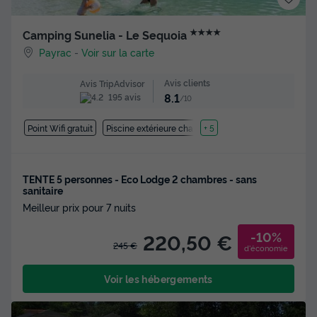
★★★★
Camping Sunelia - Le Sequoia
Payrac
-
Voir sur la carte
Avis clients
Avis TripAdvisor
8.1
195 avis
/10
Point Wifi gratuit
Piscine extérieure chauffée
+ 5
TENTE 5 personnes - Eco Lodge 2 chambres - sans
sanitaire
Meilleur prix pour 7 nuits
-10%
220,50 €
245 €
d'économie
Voir les hébergements