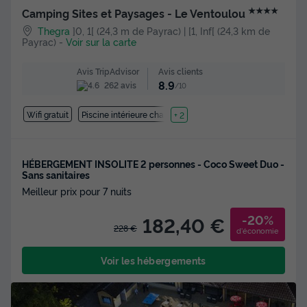
★★★★
Camping Sites et Paysages - Le Ventoulou
Thegra
]0, 1[ (24,3 m de Payrac) | [1, Inf[ (24,3 km de
Payrac)
-
Voir sur la carte
Avis clients
Avis TripAdvisor
8.9
262 avis
/10
Wifi gratuit
Piscine intérieure chauffée
+ 2
HÉBERGEMENT INSOLITE 2 personnes - Coco Sweet Duo -
Sans sanitaires
Meilleur prix pour 7 nuits
-20%
182,40 €
228 €
d'économie
Voir les hébergements