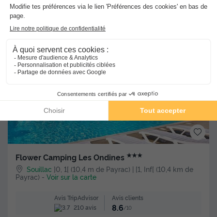
-30%
813,40 €
1 162 €
d'économie
Voir l'hébergement
★★★
Flower Camping Les Ondines
Souillac
]0, 1[ (10,4 m de Payrac) | [1, Inf[ (10,4 km de
Payrac)
-
Voir sur la carte
Avis clients
Avis TripAdvisor
8.6
210 avis
/10