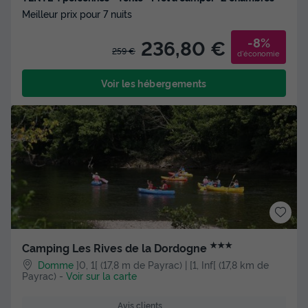
Meilleur prix pour 7 nuits
-8%
236,80 €
259 €
d'économie
Voir les hébergements
★★★
Camping Les Rives de la Dordogne
Domme
]0, 1[ (17,8 m de Payrac) | [1, Inf[ (17,8 km de
Payrac)
-
Voir sur la carte
Avis clients