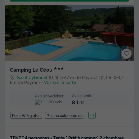
★★★
Camping Le Céou
Saint Cybranet
]0, 1[ (23,7 m de Payrac) | [1, Inf[ (23,7
km de Payrac)
-
Voir sur la carte
Avis clients
Avis TripAdvisor
8.1
130 avis
/10
Point Wifi gratuit
Piscine extérieure chauffée
+ 1
TENTE 4 personnes - Tente " Prêt à camper" 2 chambres