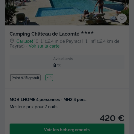
★★★★
Camping Château de Lacomté
Carlucet
]0, 1[ (12,4 m de Payrac) | [1, Inf[ (12,4 km de
Payrac)
-
Voir sur la carte
Avis clients
8
/10
Point Wifi gratuit
Lac
+ 2
MOBILHOME 4 personnes - MH2 4 pers.
Meilleur prix pour 7 nuits
420 €
Voir les hébergements