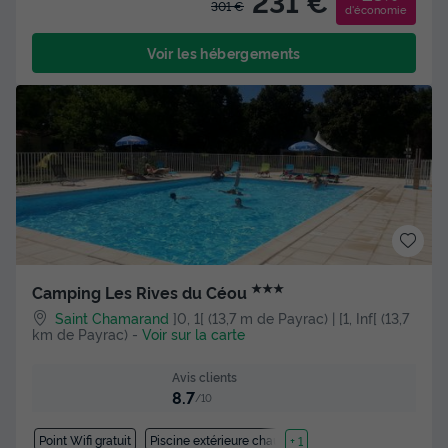
231 €
301 €
d'économie
Voir les hébergements
★★★
Camping Les Rives du Céou
Saint Chamarand
]0, 1[ (13,7 m de Payrac) | [1, Inf[ (13,7
km de Payrac)
-
Voir sur la carte
Avis clients
8.7
/10
Point Wifi gratuit
Piscine extérieure chauffée
+ 1