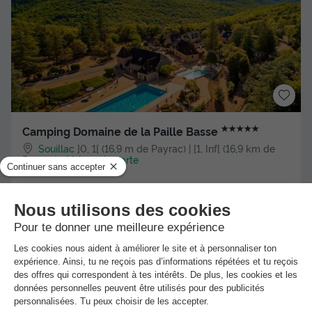
★★★★★
Camping Domaine de la Paille Basse
Souillac
]0, 1[ (16,9 m de Payrac) | [1, Inf[ (16,9 km de
Payrac)
-
Voir sur la carte
Avis clients
Avis TripAdvisor
8.5
419 avis
/10
Piscine extérieure chauffée
Toboggan aquatique
+ 2
TENTE TOILE ET BOIS 6 personnes - Type Lodgetent LG+
Meilleur prix pour 7 nuits