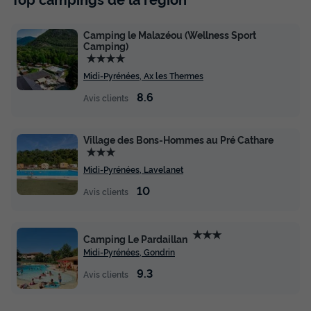
338,40 €
d'économie
Prix de comparaison
Camping le Malazéou (Wellness Sport
Camping)
Voir les disponibilités
★★★★
Midi-Pyrénées, Ax les Thermes
8.6
Avis clients
Village des Bons-Hommes au Pré Cathare
★★★
Midi-Pyrénées, Lavelanet
10
Avis clients
Mobilhome 6 personnes - Cottage
ROCAMADOUR TRIBU - 3 chambres
★★★
Camping Le Pardaillan
Annulation gratuite
Midi-Pyrénées, Gondrin
Surface
Adultes
Chambres
Salle de bain
9.3
Avis clients
32m²
6
3
1
Terrasse semi-couverte