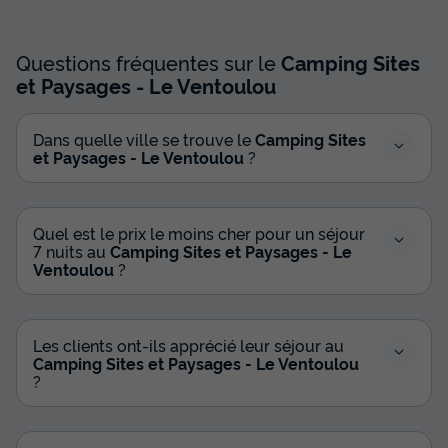
Animaux autorisés *
Cafetière
Réfrigérateur
Salon de jardin
Micro-ondes
Questions fréquentes sur le
Camping Sites
et Paysages - Le Ventoulou
Insolite 4 personnes - Tipi Insolite Premium Cochise 2 ch. -
Dans quelle ville se trouve le
Camping Sites
SDB
et Paysages - Le Ventoulou
?
du
18/09/2026
au
25/09/2026
Modifier les dates
Meilleur prix pour 7 nuits
Quel est le prix le moins cher pour un séjour
395 €
-20%
7 nuits au
Camping Sites et Paysages - Le
316 €
d'économie
Ventoulou
?
Prix de comparaison
Voir les disponibilités
Les clients ont-ils apprécié leur séjour au
Camping Sites et Paysages - Le Ventoulou
?