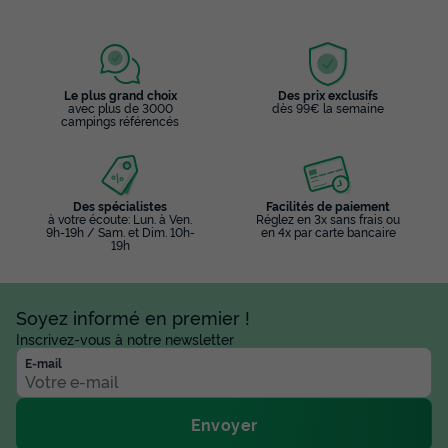
Voir le plan 2D
Animaux autorisés *
Cafetière
Réfrigérateur
Salon de jardin
+ 3
Le plus grand choix
Des prix exclusifs
avec plus de 3000
dès 99€ la semaine
campings référencés
Mobilhome 6 personnes - Cottage ROCAMADOUR TRIBU -
3 chambres
du
18/09/2026
au
25/09/2026
Modifier les dates
Des spécialistes
Facilités de paiement
Meilleur prix pour 7 nuits
à votre écoute: Lun. à Ven.
Réglez en 3x sans frais ou
9h-19h / Sam. et Dim. 10h-
en 4x par carte bancaire
19h
423 €
-20%
338,40 €
d'économie
Prix de comparaison
Soyez informé en premier !
Voir les disponibilités
Inscrivez-vous à notre newsletter
E-mail
Envoyer