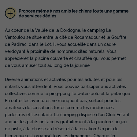
Propose même à nos amis les chiens toute une gamme
de services dédiés
Au coeur de la Vallée de la Dordogne, le camping Le
Ventoulou se situe entre la cité de Rocamadour et le Gouffre
Insolite 4 personnes - Coco Sweet Quatro
de Padirac, dans le Lot. Il vous accueille dans un cadre
- Sans sanitaires
verdoyant à proximité de nombreux sites naturels. Vous
apprécierez la piscine couverte et chauffée qui vous permet
Annulation gratuite
de vous amuser tout au long de la journée.
Surface
Adultes
Chambres
16m²
4
2
Diverse animations et activités pour les adultes et pour les
Terrasse couverte
Animaux autorisés *
Voir le plan 2D
enfants vous attendent. Vous pouvez participer aux activités
collectives comme le ping-pong, le water-polo et la pétanque.
Cafetière
Réfrigérateur
Salon de jardin
+ 2
En outre, les aventures ne manquent pas, surtout pour les
amateurs de sensations fortes comme les randonnées
pédestres et l'escalade. Le camping dispose d'un Club Enfant
Insolite 4 personnes - Coco Sweet Quatro - Sans sanitaires
auquel les petits ont accès gratuitement à la peinture, au jeu
du
12/09/2026
au
19/09/2026
de piste, à la chasse au trésor et à la création. Un pot de
Modifier les dates
bienvenue est organisé tous les dimanches. Chaque fin