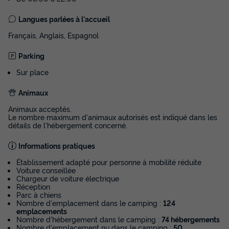
30m²
4
2
1
Langues parlées à l'accueil
Terrasse couverte
Animaux autorisés *
Cafetière
Français, Anglais, Espagnol
Congélateur
Réfrigérateur
+ 2
Parking
Sur place
Chalet 4 personnes - Limargue
du
15/09/2026
au
22/09/2026
Animaux
Modifier les dates
Animaux acceptés.
Meilleur prix pour 7 nuits
Le nombre maximum d'animaux autorisés est indiqué dans les
détails de l'hébergement concerné.
325 €
-20%
260 €
d'économie
Informations pratiques
Prix de comparaison
Établissement adapté pour personne à mobilité réduite
Voir les disponibilités
Voiture conseillée
Chargeur de voiture électrique
Réception
Parc à chiens
Nombre d'emplacement dans le camping :
124
emplacements
Nombre d'hébergement dans le camping :
74 hébergements
Nombre d'emplacement nu dans le camping :
50