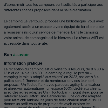
Meilleur prix pour 7 nuits
d'après-midi, tous les campeurs sont sollicités à participer aux
263 €
différentes scènes proposées dans la salle d'animation.
-20%
210,40 €
d'économie
Prix de comparaison
Le camping Le Ventoulou propose une bibliothèque. Vous avez
également accès à un espace laverie équipé de fer et de table
Voir les disponibilités
à repasser ainsi qu'un service de ménage. Dans le camping,
votre animal de compagnie est le bienvenu. Le réseau WIFI est
accessible dans tout le site.
Bon
à savoir
Information pratique
La réception du camping est ouverte tous les jours, de 8 h 30 à
13 h et de 14 h à 19 h 30. Le camping a reçu le prix du «
camping le mieux adapté aux chiens" en 2023, nos amis à 4
pattes sont à l’honneur et de nombreux services leur sont
proposés : Un Toutou Park avec parcours agility, brumisateur
Tente en toile et en bois 4 personnes -
et abreuvoir automatique : un espace 100% dédié aux chiens,
Lodge Nature - Sans sanitaires
avec des agrès adaptés Un « ToutouBar » : point d’eau pour se
rafraîchir après l’effort Une Canidouche : une douche adaptée
Annulation gratuite
pour rafraichir l’animal les jours de forte chaleur mais aussi lui
donner un petit coup de propre après avoir exploré les
Surface
Adultes
Chambres
environs avant de rentrer se poser dans le mobil-home. Bien