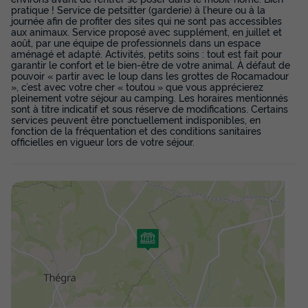
40m²
4
2
pratique ! Service de petsitter (garderie) à l’heure ou à la
journée afin de profiter des sites qui ne sont pas accessibles
aux animaux. Service proposé avec supplément, en juillet et
Terrasse couverte
Animaux autorisés *
Voir le plan 2D
août, par une équipe de professionnels dans un espace
aménagé et adapté. Activités, petits soins : tout est fait pour
Cafetière
Réfrigérateur
Salon de jardin
+ 3
garantir le confort et le bien-être de votre animal. À défaut de
pouvoir « partir avec le loup dans les grottes de Rocamadour
», c’est avec votre cher « toutou » que vous apprécierez
pleinement votre séjour au camping. Les horaires mentionnés
Tente en toile et en bois 4 personnes - Lodge Nature - Sans
sont à titre indicatif et sous réserve de modifications. Certains
sanitaires
services peuvent être ponctuellement indisponibles, en
fonction de la fréquentation et des conditions sanitaires
du
15/09/2026
au
22/09/2026
officielles en vigueur lors de votre séjour.
Modifier les dates
Meilleur prix pour 7 nuits
277 €
-20%
221,60 €
d'économie
Prix de comparaison
Voir les disponibilités