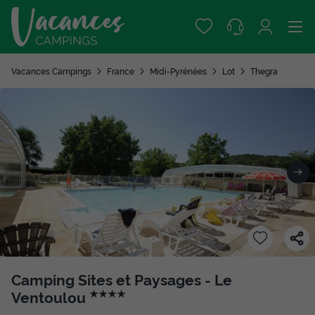
Vacances Campings
France
Midi-Pyrénées
Lot
Thegra
Camping Sites et Paysages - Le
Ventoulou
★★★★