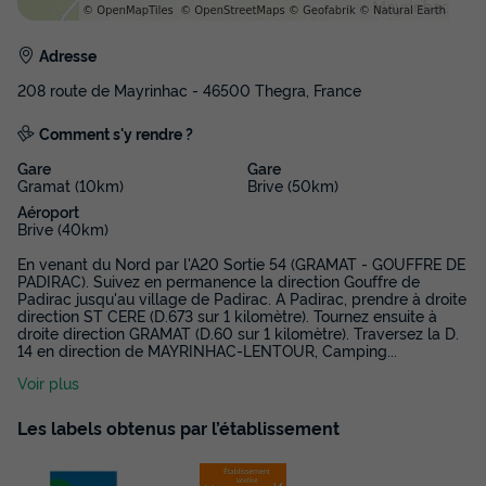
Adresse
208 route de Mayrinhac - 46500 Thegra, France
Comment s'y rendre ?
Mobilhome 4 personnes - Cottage
Gare
Gare
Robinson - Sans sanitaires
Gramat (10km)
Brive (50km)
Annulation gratuite
Aéroport
Brive (40km)
Surface
Adultes
Chambres
En venant du Nord par l'A20 Sortie 54 (GRAMAT - GOUFFRE DE
16m²
4
2
PADIRAC). Suivez en permanence la direction Gouffre de
Padirac jusqu'au village de Padirac. A Padirac, prendre à droite
Terrasse couverte
Animaux autorisés *
Voir le plan 2D
direction ST CERE (D.673 sur 1 kilomètre). Tournez ensuite à
droite direction GRAMAT (D.60 sur 1 kilomètre). Traversez la D.
Cafetière
Réfrigérateur
Salon de jardin
+ 3
14 en direction de MAYRINHAC-LENTOUR, Camping
...
Voir plus
Mobilhome 4 personnes - Cottage Robinson - Sans
Les labels obtenus par l’établissement
sanitaires
du
13/09/2026
au
20/09/2026
Modifier les dates