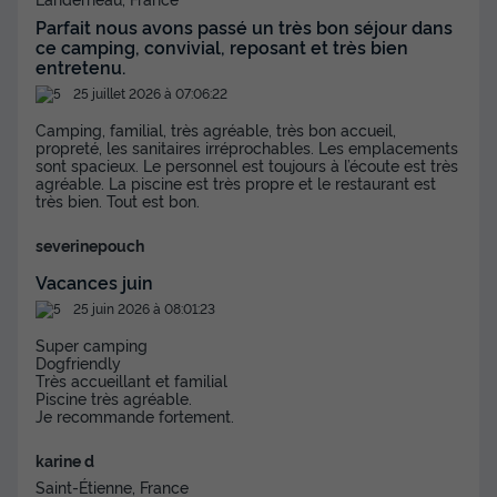
Parfait nous avons passé un très bon séjour dans
ce camping, convivial, reposant et très bien
entretenu.
25 juillet 2026 à 07:06:22
Camping, familial, très agréable, très bon accueil,
Mobilhome 4 personnes - Cottage Padirac
propreté, les sanitaires irréprochables. Les emplacements
sont spacieux. Le personnel est toujours à l’écoute est très
Annulation gratuite
agréable. La piscine est très propre et le restaurant est
très bien. Tout est bon.
Surface
Adultes
Chambres
Salle de bain
33m²
4
2
1
severinepouch
Vacances juin
Terrasse couverte
Animaux autorisés *
Voir le plan 2D
25 juin 2026 à 08:01:23
Cafetière
Réfrigérateur
Salon de jardin
+ 3
Super camping
Dogfriendly
Très accueillant et familial
Mobilhome 4 personnes - Cottage Padirac
Piscine très agréable.
Je recommande fortement.
du
18/09/2026
au
25/09/2026
Modifier les dates
karine d
Meilleur prix pour 7 nuits
Saint-Étienne, France