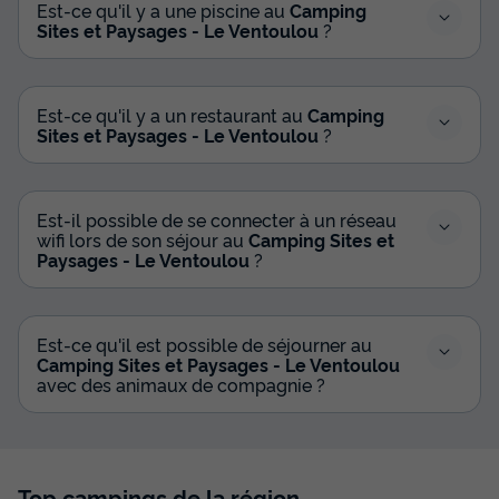
Est-ce qu'il y a une piscine au
Camping
Sites et Paysages - Le Ventoulou
?
Est-ce qu'il y a un restaurant au
Camping
Mobilhome 4 personnes - Cottage Alzou
Sites et Paysages - Le Ventoulou
?
Annulation gratuite
Récent
Surface
Adultes
Chambres
Salle de bain
Est-il possible de se connecter à un réseau
30m²
4
2
1
wifi lors de son séjour au
Camping Sites et
Paysages - Le Ventoulou
?
Terrasse couverte
Animaux autorisés *
Cafetière
Réfrigérateur
Salon de jardin
+ 3
Est-ce qu'il est possible de séjourner au
Camping Sites et Paysages - Le Ventoulou
Mobilhome 4 personnes - Cottage Alzou
avec des animaux de compagnie ?
du
18/09/2026
au
25/09/2026
Modifier les dates
Meilleur prix pour 7 nuits
423 €
-20%
Top campings de la région