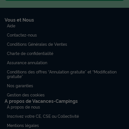
Vous et Nous
Aide
Mobilhome 6 personnes - Cottage
Contactez-nous
AUTOIRE TRIBU - 3 chambres
Conditions Générales de Ventes
Annulation gratuite
Charte de confidentialité
Surface
Adultes
Chambres
Salle de bain
Assurance annulation
30m²
6
3
1
Conditions des offres “Annulation gratuite” et “Modification
gratuite”
Terrasse couverte
Animaux autorisés *
Cafetière
Réfrigérateur
Salon de jardin
+ 3
Nos garanties
Gestion des cookies
A propos de Vacances-Campings
Mobilhome 6 personnes - Cottage AUTOIRE TRIBU - 3
À propos de nous
chambres
Inscrivez votre CE, CSE ou Collectivité
du
16/09/2026
au
23/09/2026
Modifier les dates
Mentions légales