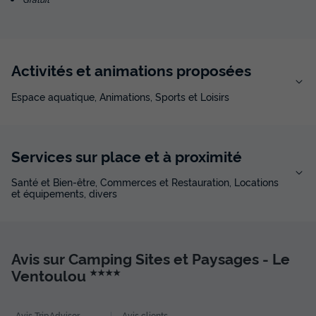
Activités et animations proposées
Mobilhome 6 personnes - Cottage Select
Espace aquatique, Animations, Sports et Loisirs
TV LV Clim - 3 Ch / 2 Salles d'eau - 6 pers.
Annulation gratuite
Récent
Services sur place et à proximité
Surface
Adultes
Chambres
Salle de bain
37m²
6
3
2
Santé et Bien-être, Commerces et Restauration, Locations
et équipements, divers
Terrasse semi-couverte
Accès wifi
Animaux autorisés *
Cafetière
Lave-vaisselle
+ 5
Avis sur Camping Sites et Paysages - Le
Mobilhome 6 personnes - Cottage Select TV LV Clim - 3 Ch
Ventoulou
★★★★
/ 2 Salles d'eau - 6 pers.
du
19/09/2026
au
26/09/2026
Modifier les dates
Avis TripAdvisor
Avis clients