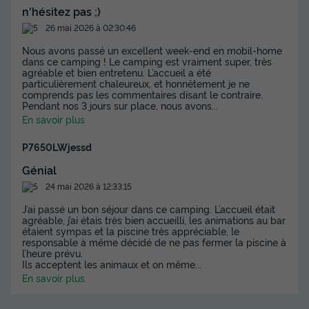
395 €
n'hésitez pas ;)
-20%
316 €
d'économie
26 mai 2026 à 02:30:46
Prix de comparaison
Nous avons passé un excellent week-end en mobil-home
dans ce camping ! Le camping est vraiment super, très
Voir les disponibilités
agréable et bien entretenu. L’accueil a été
particulièrement chaleureux, et honnêtement je ne
comprends pas les commentaires disant le contraire.
Pendant nos 3 jours sur place, nous avons
...
En savoir plus
P7650LWjessd
Génial
24 mai 2026 à 12:33:15
J’ai passé un bon séjour dans ce camping. L’accueil était
agréable, j’ai étais très bien accueilli, les animations au bar
Insolite 4 personnes - Tipi Insolite
étaient sympas et la piscine très appréciable, le
Premium Cochise 2 ch. - SDB
responsable à même décidé de ne pas fermer la piscine à
l’heure prévu.
Annulation gratuite
Ils acceptent les animaux et on même
...
En savoir plus
Adultes
Chambres
Salle de bain
4
2
1