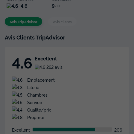
Meilleur prix pour 7 nuits
4.6
9
/10
377 €
-21%
295,74 €
d'économie
Avis TripAdvisor
Avis clients
Prix de comparaison
Avis Clients TripAdvisor
Voir les disponibilités
4.6
Excellent
262 avis
Emplacement
Literie
Chambres
Service
Mobilhome 4 personnes - Cottage
Qualité/prix
Rocamadour
Propreté
Annulation gratuite
Excellent
206