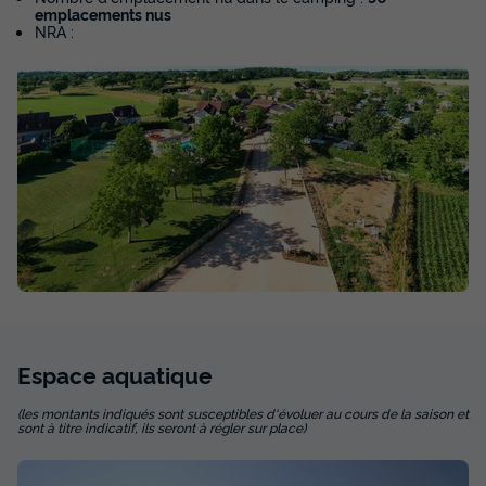
emplacements nus
NRA :
Hébergement 4 personnes - Tipi Insolite
Premium 2 ch. - SDB
Voir la carte
Annulation gratuite
Adultes
Chambres
Salle de bain
4
2
1
Animaux autorisés *
Cafetière
Réfrigérateur
Salon de jardin
Micro-ondes
Espace
aquatique
Hébergement 4 personnes - Tipi Insolite Premium 2 ch. -
SDB
(les montants indiqués sont susceptibles d'évoluer au cours de la saison et
sont à titre indicatif, ils seront à régler sur place)
du
19/09/2026
au
26/09/2026
Modifier les dates
Meilleur prix pour 7 nuits