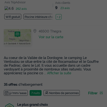
Avis TripAdvisor
Avis clients
9
23 avis
262 avis
Wifi gratuit
Piscine intérieure chauffée
+ 2
46500 Thegra
Voir sur la carte
Au coeur de la Vallée de la Dordogne, le camping Le
Ventoulou se situe entre la cité de Rocamadour et le Gouffre
de Padirac, dans le Lot. Il vous accueille dans un cadre
verdoyant à proximité de nombreux sites naturels. Vous
apprécierez la piscine co
... Afficher la suite
35 offres
d'hébergement
Filtrer
jj/mm/aaaa
7 nuits
Nombre de personnes
Le plus grand choix