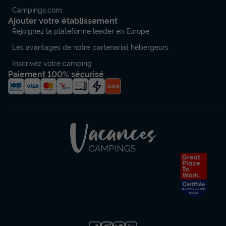
Meilleur prix pour 7 nuits
Campings.com
423 €
Ajouter votre établissement
-20%
338,40 €
Rejoignez la plateforme leader en Europe
d'économie
Prix de comparaison
Les avantages de notre partenariat hébergeurs
Voir les disponibilités
Inscrivez votre camping
Paiement 100% sécurisé
Mobilhome 4 personnes - Cottage
Carennac - Accès PMR
Annulation gratuite
Surface
Adultes
Chambres
Salle de bain