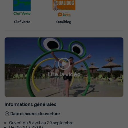
Meilleur prix pour 7 nuits
305 €
-20%
244 €
Clef Verte
Qualidog
d'économie
Prix de comparaison
Voir les disponibilités
Lire la vidéo
Informations générales
Chalet 4 personnes - Limargue
Date et heures d’ouverture
Annulation gratuite
Ouvert du 5 avril au 29 septembre
Surface
Adultes
Chambres
Salle de bain
De 08:00 à 22:00