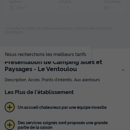
Surface
Adultes
Chambres
11m²
2
1
Terrasse couverte
Animaux autorisés *
Voir le plan 2D
Cafetière
Réfrigérateur
Salon de jardin
+ 2
*Consulter le détail de l'hébergement pour connaitre les conditions
spécifiques
Insolite 2 personnes - Coco Sweet Duo - Sans sanitaires
Nous recherchons les meilleurs tarifs
du
13/09/2026
au
20/09/2026
Présentation de Camping Sites et
Modifier les dates
Paysages - Le Ventoulou
Meilleur prix pour 7 nuits
228 €
-20%
Description, Accès, Points d’intérêts, Aux alentours
182,40 €
d'économie
Les
Plus
de l'établissement
Prix de comparaison
Voir les disponibilités
Un accueil chaleureux par une équipe investie
Des services soignés sont proposés une grande
partie de la saison