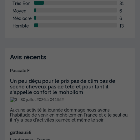
Surface
Adultes
Chambres
Salle de bain
Très Bon
31
35m²
4
2
1
Moyen
6
Médiocre
6
Terrasse semi-couverte
Animaux autorisés *
Cafetière
Horrible
13
Réfrigérateur
Salon de jardin
+ 3
Mobilhome 4 personnes - Cottage Rocamadour
Avis récents
du
19/09/2026
au
26/09/2026
Modifier les dates
Pascale F
Meilleur prix pour 7 nuits
Un peu déçu pour le prix pas de clim pas de
395 €
-20%
316 €
sèche cheveux pas de télé et pour tant il
d'économie
s'appelle confort le mohbilom
Prix de comparaison
30 juillet 2026 à 04:18:52
Voir les disponibilités
Aucune activité la journée dommage nous avons
l'habitude de venir en mohbilom en France et c le seul ou
il n'y a pas d'activités journée et même le soir
gatteau56
Landerneau, France