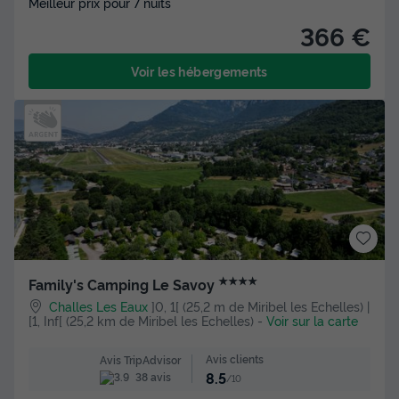
Meilleur prix pour 7 nuits
366 €
Voir les hébergements
★★★★
Family's Camping Le Savoy
Challes Les Eaux
]0, 1[ (25,2 m de Miribel les Echelles) |
[1, Inf[ (25,2 km de Miribel les Echelles)
-
Voir sur la carte
Avis clients
Avis TripAdvisor
8.5
38 avis
/10