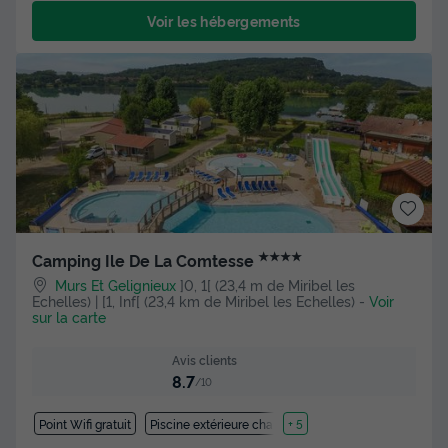
Voir les hébergements
★★★★
Camping Ile De La Comtesse
Murs Et Gelignieux
]0, 1[ (23,4 m de Miribel les
Echelles) | [1, Inf[ (23,4 km de Miribel les Echelles)
-
Voir
sur la carte
Avis clients
8.7
/10
Point Wifi gratuit
Piscine extérieure chauffée
+ 5