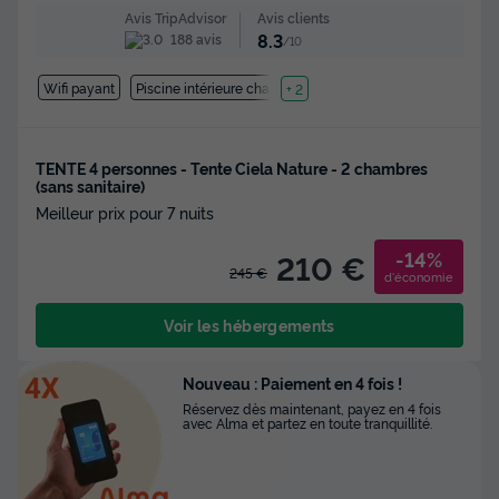
Avis clients
Avis TripAdvisor
8.3
188 avis
/10
Wifi payant
Piscine intérieure chauffée
+ 2
TENTE 4 personnes - Tente Ciela Nature - 2 chambres
(sans sanitaire)
Meilleur prix pour 7 nuits
-14%
210 €
245 €
d'économie
Voir les hébergements
Nouveau : Paiement en 4 fois !
Réservez dès maintenant, payez en 4 fois
avec Alma et partez en toute tranquillité.