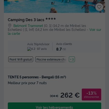
★★★★
Camping Des 3 lacs
Belmont Tramonet
]0, 1[ (14,2 m de Miribel les
Echelles) | [1, Inf[ (14,2 km de Miribel les Echelles)
-
Voir sur
la carte
Avis clients
Avis TripAdvisor
8.7
97 avis
/10
Point Wifi gratuit
Piscine extérieure chauffée
+ 3
TENTE 5 personnes - Bengali (16 m²)
Meilleur prix pour 7 nuits
-13%
262 €
304 €
d'économie
Voir les hébergements