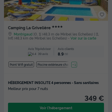
★★★★
Camping La Grivelière
Montrigaud
]0, 1[ (48,3 m de Miribel les Echelles) | [1,
Inf[ (48,3 km de Miribel les Echelles)
-
Voir sur la carte
Avis clients
Avis TripAdvisor
8.9
39 avis
/10
Point Wifi gratuit
Piscine extérieure chauffée
+ 1
HÉBERGEMENT INSOLITE 4 personnes - Sans sanitaires
Meilleur prix pour 7 nuits
349 €
Voir l'hébergement