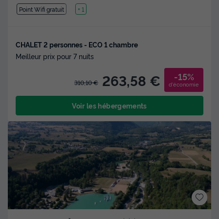
Point Wifi gratuit
Lac
+ 1
CHALET 2 personnes - ECO 1 chambre
Meilleur prix pour 7 nuits
-15%
263,58 €
310,10 €
d'économie
Voir les hébergements