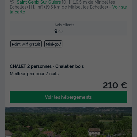
Saint Genix Sur Guiers
]0, 1[ (19,5 m de Miribel les
Echelles) | [1, Inf[ (19,5 km de Miribel les Echelles)
-
Voir sur
la carte
Avis clients
9
/10
Point Wifi gratuit
Mini-golf
CHALET 2 personnes - Chalet en bois
Meilleur prix pour 7 nuits
210 €
Voir les hébergements