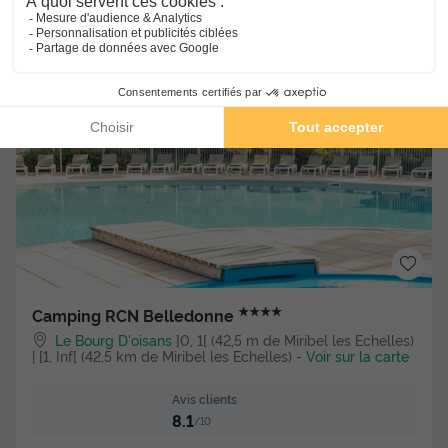
301 €
Voir les hébergements
★★★★
Camping RCN Belledonne
Le Bourg D'oisans
]0, 1[ (42,5 m de Miribel les Echelles)
| [1, Inf[ (42,5 km de Miribel les Echelles)
-
Voir sur la carte
Avis clients
8.1
/10