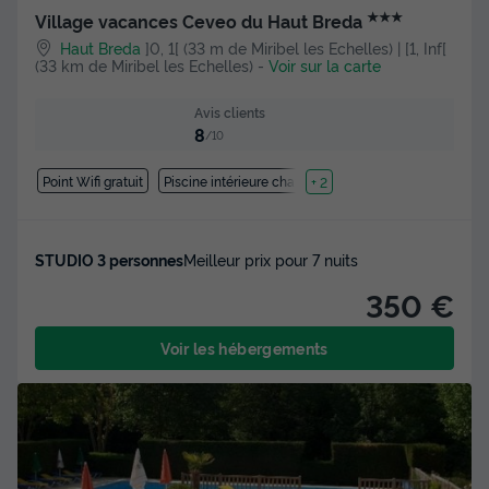
★★★
Village vacances Ceveo du Haut Breda
Haut Breda
]0, 1[ (33 m de Miribel les Echelles) | [1, Inf[
(33 km de Miribel les Echelles)
-
Voir sur la carte
Avis clients
8
/10
Point Wifi gratuit
Piscine intérieure chauffée
+ 2
STUDIO 3 personnes
Meilleur prix pour 7 nuits
350 €
Voir les hébergements