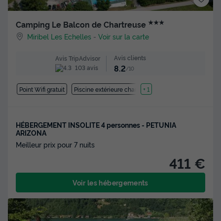
★★★
Camping Le Balcon de Chartreuse
Miribel Les Echelles
-
Voir sur la carte
Avis clients
Avis TripAdvisor
8.2
103 avis
/10
Point Wifi gratuit
Piscine extérieure chauffée
+ 1
HÉBERGEMENT INSOLITE 4 personnes - PETUNIA
ARIZONA
Meilleur prix pour 7 nuits
411 €
Voir les hébergements