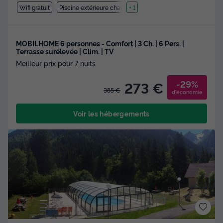
Wifi gratuit
Piscine extérieure chauffée
+ 1
MOBILHOME 6 personnes - Comfort | 3 Ch. | 6 Pers. |
Terrasse surélevée | Clim. | TV
Meilleur prix pour 7 nuits
-29%
273 €
385 €
d'économie
Voir les hébergements