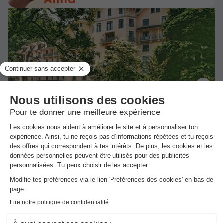
★★★
Appart'Hôtel Le Splendid d'Allevard
Allevard
]0, 1[ (28,8 m de Miribel les Echelles) | [1, Inf[
(28,8 km de Miribel les Echelles)
-
Voir sur la carte
Avis clients
9.5
/10
Wifi gratuit
Lac
STUDIO 2 personnes
Meilleur prix pour 7 nuits