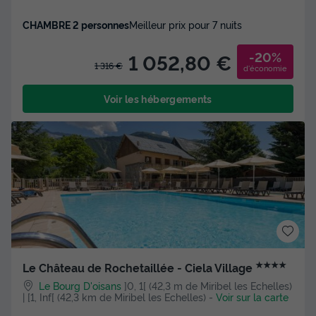
CHAMBRE 2 personnes
Meilleur prix pour 7 nuits
-20%
1 052,80 €
1 316 €
d'économie
Voir les hébergements
★★★★
Le Château de Rochetaillée - Ciela Village
Le Bourg D'oisans
]0, 1[ (42,3 m de Miribel les Echelles)
| [1, Inf[ (42,3 km de Miribel les Echelles)
-
Voir sur la carte