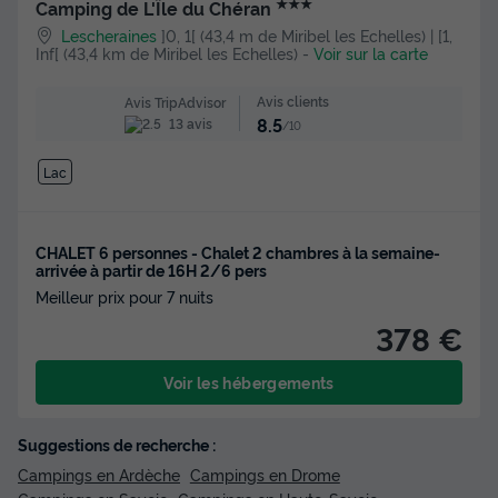
★★★
Camping de L'Île du Chéran
Lescheraines
]0, 1[ (43,4 m de Miribel les Echelles) | [1,
Inf[ (43,4 km de Miribel les Echelles)
-
Voir sur la carte
Avis clients
Avis TripAdvisor
8.5
13 avis
/10
Lac
CHALET 6 personnes - Chalet 2 chambres à la semaine-
arrivée à partir de 16H 2/6 pers
Meilleur prix pour 7 nuits
378 €
Voir les hébergements
Suggestions de recherche :
Campings en Ardèche
Campings en Drome