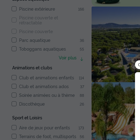
Piscine extérieure
166
Piscine couverte et
rétractable
Piscine couverte
Parc aquatique
36
Toboggans aquatiques
55
Voir plus
Animations et clubs
Club et animations enfants
114
Club et animations ados
37
Soirée animées ou à thème
88
Discothèque
26
Sport et Loisirs
Aire de jeux pour enfants
173
Terrains de foot, multisports
56