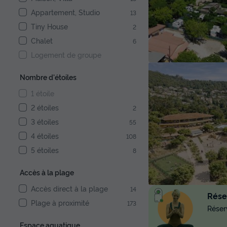
Appartement, Studio
13
Tiny House
2
Chalet
6
Logement de groupe
Nombre d'étoiles
1 étoile
2 étoiles
2
3 étoiles
55
4 étoiles
108
5 étoiles
8
Accès à la plage
Accès direct à la plage
14
Réser
Plage à proximité
173
Réserv
Espace aquatique