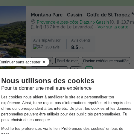
Montana Parc - Gassin - Golfe de St Tropez
Provence-alpes-côte D'azur
Gassin
]0, 1[ (13,7
[1, Inf[ (13,7 km de Le Lavandou)
-
Voir sur la carte
Avis TripAdvisor
Avis clients
8.5
350 avis
/10
Wifi payant
Bord de mer
Piscine extérieure chauffée
Toboggan aquatique
Club enfant
+ 2
★★★★
Camping Tikayan Les Palmiers
Provence-alpes-côte D'azur
Hyères
]0, 1[ (23,
| [1, Inf[ (23,9 km de Le Lavandou)
-
Voir sur la carte
Avis TripAdvisor
Avis clients
8.1
2138 avis
/10
Wifi payant
Bord de mer
Piscine extérieure chauffée