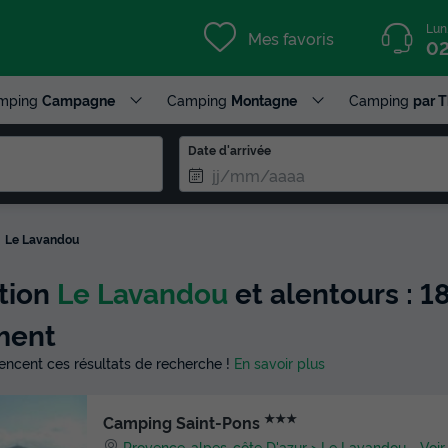
Lun
Mes favoris
02
mping
Campagne
Camping
Montagne
Camping
par 
Date d'arrivée
Le Lavandou
ction
Le Lavandou
et alentours : 1
ment
luencent ces résultats de recherche !
En savoir plus
★★★
Camping Saint-Pons
Provence-alpes-côte D'azur
Le Lavandou
-
Voir