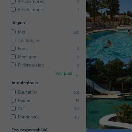
4 + chambres
2
5 + chambres
1
Région
Mer
160
Campagne
Forêt
3
Montagne
3
Rivière ou lac
3
Voir plus
Aux alentours
Équitation
101
Pêche
51
Golf
104
Randonnée
63
Eco-responsabilité