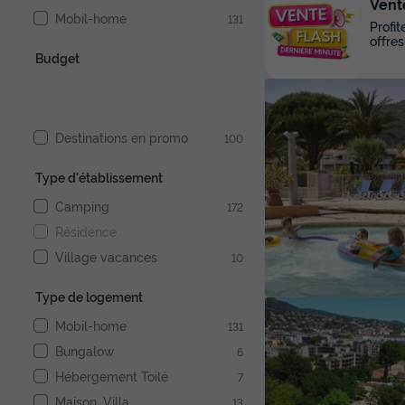
Vent
Mobil-home
131
Profi
offres
Budget
Destinations en promo
100
Type d'établissement
Camping
172
Résidence
Village vacances
10
Type de logement
Mobil-home
131
Bungalow
6
Hébergement Toilé
7
Maison, Villa
13