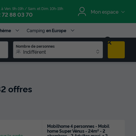
. à Ven. 9h-19h / Sam. et Dim. 10h-19h
Mon espace
 72 88 03 70
Thème
Camping
en Europe
Nombre de personnes
Indifférent
82 offres
Mobilhome 4 personnes - Mobil
home Super Vénus - 24m² - 2
chambres - 2 Adultes maxi. + 2
 sur la carte