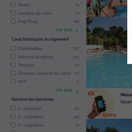
Tennis
58
Location de vélos
53
Ping Pong
168
Voir plus
Caractéristiques du logement
Climatisation
137
Animaux acceptés
130
Terrasse
23
Terrasse couverte (ou semi)
121
WIFI
71
Voir plus
Nouve
Nombre de chambres
Réser
1 + chambre
174
2 + chambres
149
3 + chambres
49