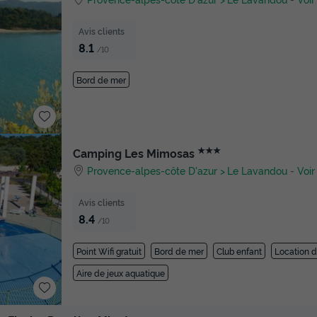
Avis clients
8.1
/10
Bord de mer
★★★
Camping Les Mimosas
Provence-alpes-côte D'azur
Le Lavandou
-
Voir
Avis clients
8.4
/10
Point Wifi gratuit
Bord de mer
Club enfant
Location d
Aire de jeux aquatique