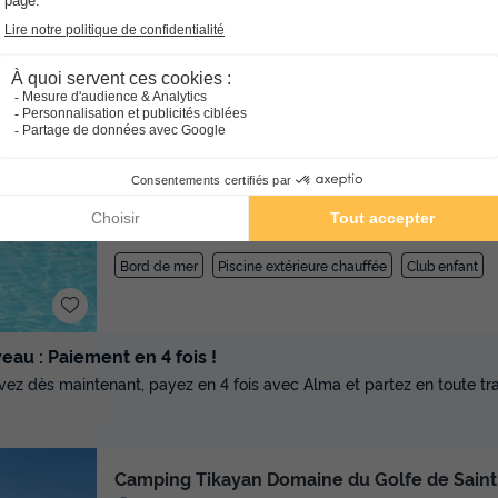
Toboggan aquatique
Club enfant
+ 5
★★★★
Camping Sélection Camping
Provence-alpes-côte D'azur
La Croix Valmer
]0,
Lavandou) | [1, Inf[ (9,3 km de Le Lavandou)
-
Voir su
Avis TripAdvisor
Avis clients
8.6
260 avis
/10
Bord de mer
Piscine extérieure chauffée
Club enfant
au : Paiement en 4 fois !
vez dès maintenant, payez en 4 fois avec Alma et partez en toute tran
Camping Tikayan Domaine du Golfe de Sain