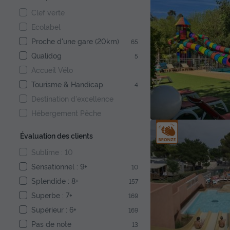
Clef verte
Ecolabel
Proche d'une gare (20km)
65
Qualidog
5
Accueil Vélo
Tourisme & Handicap
4
Destination d'excellence
Hébergement Pêche
Évaluation des clients
Sublime : 10
Sensationnel : 9+
10
Splendide : 8+
157
Superbe : 7+
169
Supérieur : 6+
169
Pas de note
13