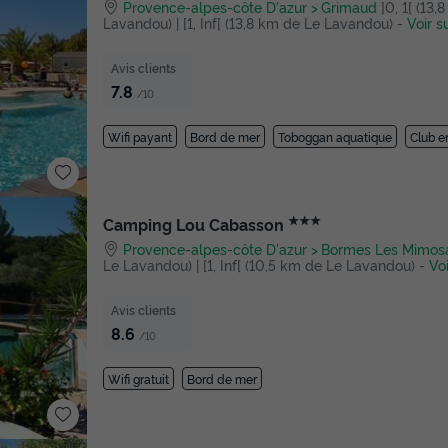
Provence-alpes-côte D'azur
Grimaud
]0, 1[ (13
Lavandou) | [1, Inf[ (13,8 km de Le Lavandou)
-
Voir s
Avis clients
7.8
/10
Wifi payant
Bord de mer
Toboggan aquatique
Club e
★★★
Camping Lou Cabasson
Provence-alpes-côte D'azur
Bormes Les Mimos
Le Lavandou) | [1, Inf[ (10,5 km de Le Lavandou)
-
Voi
Avis clients
8.6
/10
Wifi gratuit
Bord de mer