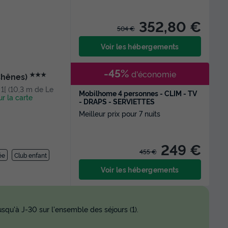
352,80 €
504 €
Voir les hébergements
-45%
d'économie
★★★
Chênes)
 1[ (10,3 m de Le
Mobilhome 4 personnes - CLIM - TV
ur la carte
- DRAPS - SERVIETTES
Meilleur prix pour 7 nuits
249 €
455 €
ée
Club enfant
Voir les hébergements
squ'à J-30 sur l'ensemble des séjours (1).