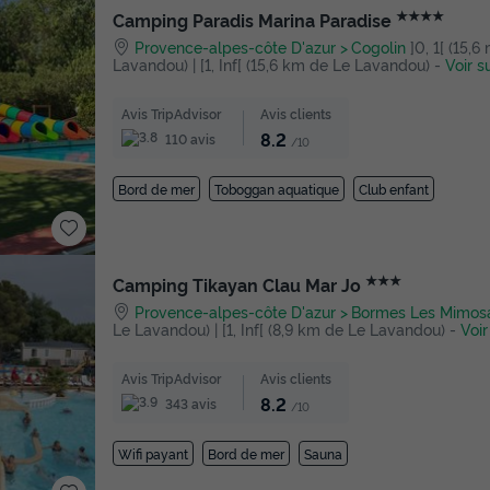
★★★★
Camping Paradis Marina Paradise
Provence-alpes-côte D'azur
Cogolin
]0, 1[ (15,
Lavandou) | [1, Inf[ (15,6 km de Le Lavandou)
-
Voir s
Avis TripAdvisor
Avis clients
8.2
110 avis
/10
Bord de mer
Toboggan aquatique
Club enfant
★★★
Camping Tikayan Clau Mar Jo
Provence-alpes-côte D'azur
Bormes Les Mimos
Le Lavandou) | [1, Inf[ (8,9 km de Le Lavandou)
-
Voir
Avis TripAdvisor
Avis clients
8.2
343 avis
/10
Wifi payant
Bord de mer
Sauna