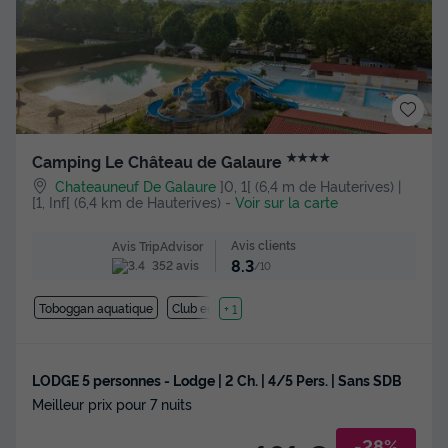
★★★★
Camping Le Château de Galaure
Chateauneuf De Galaure
]0, 1[ (6,4 m de Hauterives) |
[1, Inf[ (6,4 km de Hauterives)
-
Voir sur la carte
Avis clients
Avis TripAdvisor
8.3
352 avis
/10
Toboggan aquatique
Club enfant
+ 1
LODGE 5 personnes - Lodge | 2 Ch. | 4/5 Pers. | Sans SDB
Meilleur prix pour 7 nuits
-28%