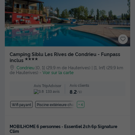
Camping Siblu Les Rives de Condrieu - Funpass
★★★★
inclus
Condrieu
]0, 1[ (29,9 m de Hauterives) | [1, Inf[ (29,9 km
de Hauterives)
-
Voir sur la carte
Avis clients
Avis TripAdvisor
8.2
133 avis
/10
Wifi payant
Piscine extérieure chauffée
+ 4
MOBILHOME 6 personnes - Essentiel 2ch 6p Signature
Clim