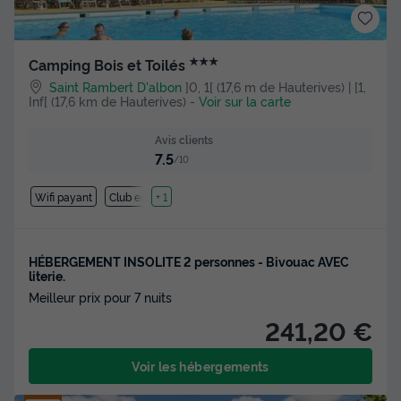
★★★
Camping Bois et Toilés
Saint Rambert D'albon
]0, 1[ (17,6 m de Hauterives) | [1,
Inf[ (17,6 km de Hauterives)
-
Voir sur la carte
Avis clients
7.5
/10
Wifi payant
Club enfant
+ 1
HÉBERGEMENT INSOLITE 2 personnes - Bivouac AVEC
literie.
Meilleur prix pour 7 nuits
241,20 €
Voir les hébergements