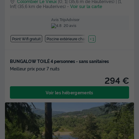
Colombier Le Vieux
]0, 1[ (35,6 m de Hauterives) | [1,
Inf[ (35,6 km de Hauterives)
-
Voir sur la carte
Avis TripAdvisor
20 avis
Point Wifi gratuit
Piscine extérieure chauffée
+ 1
BUNGALOW TOILÉ 4 personnes - sans sanitaires
Meilleur prix pour 7 nuits
294 €
Voir les hébergements