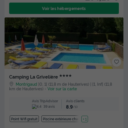
Voir les hébergements
★★★★
Camping La Grivelière
Montrigaud
]0, 1[ (11,8 m de Hauterives) | [1, Inf[ (11,8
km de Hauterives)
-
Voir sur la carte
Avis clients
Avis TripAdvisor
8.9
39 avis
/10
Point Wifi gratuit
Piscine extérieure chauffée
+ 1