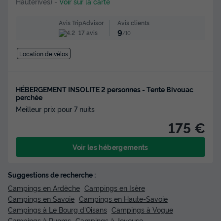
Hauterives)
-
Voir sur la carte
Avis clients
Avis TripAdvisor
9
17 avis
/10
Location de vélos
HÉBERGEMENT INSOLITE 2 personnes - Tente Bivouac
perchée
Meilleur prix pour 7 nuits
175 €
Voir les hébergements
Suggestions de recherche :
Campings en Ardèche
Campings en Isère
Campings en Savoie
Campings en Haute-Savoie
Campings à Le Bourg d'Oisans
Campings à Vogue
Campings à Ruoms
Campings à Joyeuse