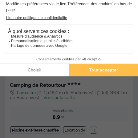
Voir les hébergements
★★★★
Camping de Retourtour
Lamastre
]0, 1[ (46,4 m de Hauterives) | [1, Inf[ (46,4 km
de Hauterives)
-
Voir sur la carte
Avis clients
8.9
/10
Piscine extérieure chauffée
Location de vélos
+ 1