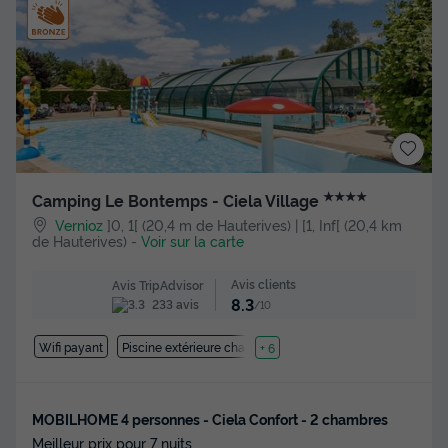
★★★★
Camping Le Bontemps - Ciela Village
Vernioz
]0, 1[ (20,4 m de Hauterives) | [1, Inf[ (20,4 km
de Hauterives)
-
Voir sur la carte
Avis clients
Avis TripAdvisor
8.3
233 avis
/10
Wifi payant
Piscine extérieure chauffée
+ 6
MOBILHOME 4 personnes - Ciela Confort - 2 chambres
Meilleur prix pour 7 nuits