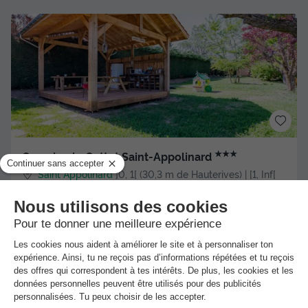
★★★
Camping le Cottet Saint-Appolinard
Saint Appolinard
]0, 1[ (30,3 m de Hauterives) | [1, Inf[
(30,3 km de Hauterives)
-
Voir sur la carte
Piscine extérieure chauffée
TENTE 4 personnes - Tente équipée - 2 chambres
Meilleur prix pour 7 nuits
225 €