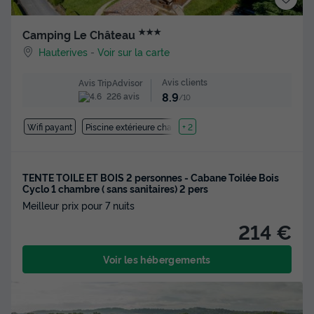
★★★
Camping Le Château
Hauterives
-
Voir sur la carte
Avis clients
Avis TripAdvisor
8.9
226 avis
/10
Wifi payant
Piscine extérieure chauffée
+ 2
TENTE TOILE ET BOIS 2 personnes - Cabane Toilée Bois
Cyclo 1 chambre ( sans sanitaires) 2 pers
Meilleur prix pour 7 nuits
214 €
Voir les hébergements