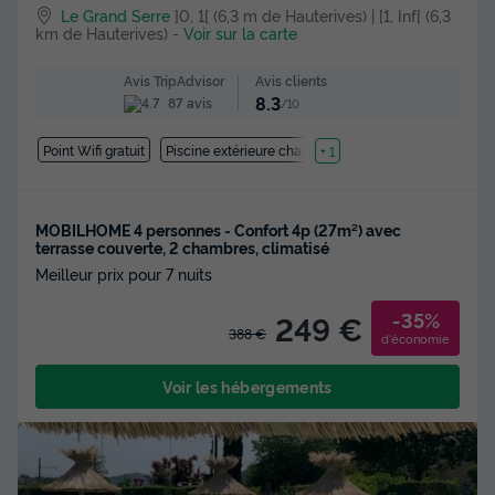
Le Grand Serre
]0, 1[ (6,3 m de Hauterives) | [1, Inf[ (6,3
km de Hauterives)
-
Voir sur la carte
Avis clients
Avis TripAdvisor
8.3
87 avis
/10
Point Wifi gratuit
Piscine extérieure chauffée
+ 1
MOBILHOME 4 personnes - Confort 4p (27m²) avec
terrasse couverte, 2 chambres, climatisé
Meilleur prix pour 7 nuits
-35%
249 €
388 €
d'économie
Voir les hébergements