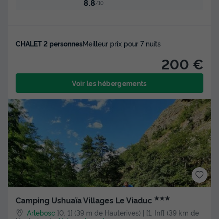
8.8
/10
CHALET 2 personnes
Meilleur prix pour 7 nuits
200 €
Voir les hébergements
★★★
Camping Ushuaïa Villages Le Viaduc
Arlebosc
]0, 1[ (39 m de Hauterives) | [1, Inf[ (39 km de