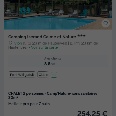
★★★
Camping Iserand Calme et Nature
Vion
]0, 1[ (23 m de Hauterives) | [1, Inf[ (23 km de
Hauterives)
-
Voir sur la carte
Avis clients
8.8
/10
Point Wifi gratuit
Club enfant
+ 1
CHALET 2 personnes - Camp'Nature+ sans sanitaires
20m²
Meilleur prix pour 7 nuits
254,25 €