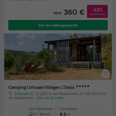
-13%
360 €
418 €
d'économie
Voir les hébergements
★★★★★
Camping Ushuaia Villages L'Oasis
Eclassan
]0, 1[ (23,9 m de Hauterives) | [1, Inf[ (23,9 km
de Hauterives)
-
Voir sur la carte
Avis clients
Avis TripAdvisor
8.3
38 avis
/10