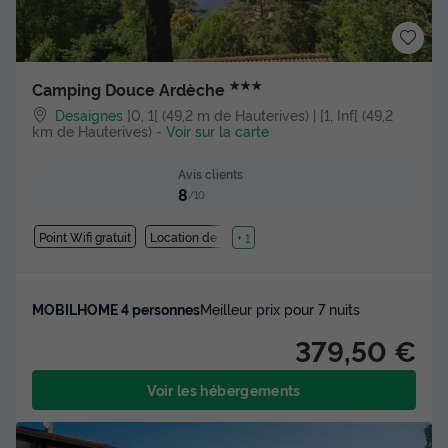
★★★
Camping Douce Ardèche
Desaignes
]0, 1[ (49,2 m de Hauterives) | [1, Inf[ (49,2
km de Hauterives)
-
Voir sur la carte
Avis clients
8
/10
Point Wifi gratuit
Location de vélos
+ 1
MOBILHOME 4 personnes
Meilleur prix pour 7 nuits
379,50 €
Voir les hébergements