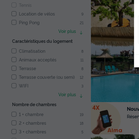
Tennis
Location de vélos
9
Ping Pong
21
Voir plus
Caractéristiques du logement
Climatisation
8
Animaux acceptés
11
Terrasse
8
Terrasse couverte (ou semi)
12
WIFI
3
Voir plus
Nombre de chambres
Nouve
1 + chambre
19
Réser
2 + chambres
18
3 + chambres
5