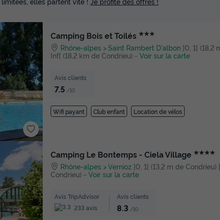
 limitées, elles partent vite !
Je profite des offres !
★★★
Camping Bois et Toilés
Rhône-alpes
Saint Rambert D'albon
]0, 1[ (18,2
Inf[ (18,2 km de Condrieu)
-
Voir sur la carte
Avis clients
7.5
/10
Wifi payant
Club enfant
Location de vélos
★★★★
Camping Le Bontemps - Ciela Village
Rhône-alpes
Vernioz
]0, 1[ (13,2 m de Condrieu) |
Condrieu)
-
Voir sur la carte
Avis TripAdvisor
Avis clients
8.3
233 avis
/10