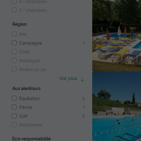
4 + chambres
5 + chambres
Région
Mer
Campagne
7
Forêt
Montagne
Rivière ou lac
Voir plus
Aux alentours
Équitation
5
Pêche
7
Golf
5
Randonnée
Eco-responsabilité