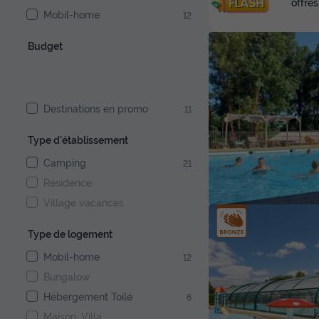
offres
Mobil-home
12
Budget
Destinations en promo
11
Type d'établissement
Camping
21
Résidence
Village vacances
Type de logement
Mobil-home
12
Bungalow
Hébergement Toilé
6
Maison, Villa