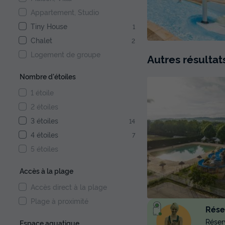
Appartement, Studio
Tiny House
1
Chalet
2
Logement de groupe
Autres résulta
Nombre d'étoiles
1 étoile
2 étoiles
3 étoiles
14
4 étoiles
7
5 étoiles
Accès à la plage
Accès direct à la plage
Plage à proximité
Réser
Réserv
Espace aquatique