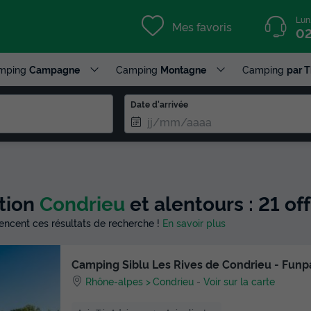
Lun
Mes favoris
02
mping
Campagne
Camping
Montagne
Camping
par 
Date d'arrivée
ction
Condrieu
et alentours : 21 o
luencent ces résultats de recherche !
En savoir plus
Camping Siblu Les Rives de Condrieu - Funp
Rhône-alpes
Condrieu
-
Voir sur la carte