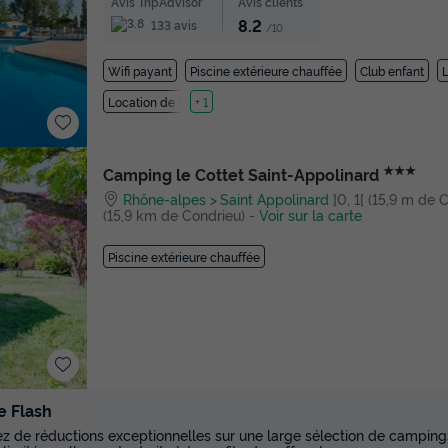
Avis TripAdvisor
Avis clients
8.2
133 avis
/10
Wifi payant
Piscine extérieure chauffée
Club enfant
Location de vélos
+ 1
★★★
Camping le Cottet Saint-Appolinard
Rhône-alpes
Saint Appolinard
]0, 1[ (15,9 m de Co
(15,9 km de Condrieu)
-
Voir sur la carte
Piscine extérieure chauffée
e Flash
tez de réductions exceptionnelles sur une large sélection de campings