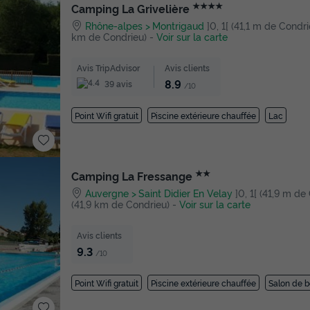
★★★★
Camping La Grivelière
Rhône-alpes
Montrigaud
]0, 1[ (41,1 m de Condrieu
km de Condrieu)
-
Voir sur la carte
Avis TripAdvisor
Avis clients
8.9
39 avis
/10
Point Wifi gratuit
Piscine extérieure chauffée
Lac
★★
Camping La Fressange
Auvergne
Saint Didier En Velay
]0, 1[ (41,9 m de 
(41,9 km de Condrieu)
-
Voir sur la carte
Avis clients
9.3
/10
Point Wifi gratuit
Piscine extérieure chauffée
Salon de 