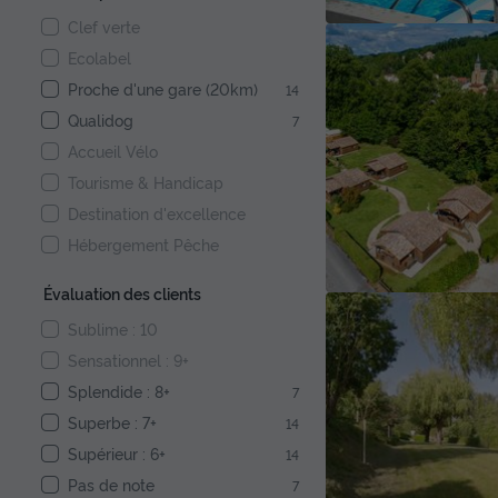
Clef verte
Ecolabel
Proche d'une gare (20km)
14
Qualidog
7
Accueil Vélo
Tourisme & Handicap
Destination d'excellence
Hébergement Pêche
Évaluation des clients
Sublime : 10
Sensationnel : 9+
Splendide : 8+
7
Superbe : 7+
14
Supérieur : 6+
14
Pas de note
7