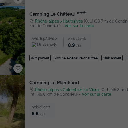
★★★
Camping Le Château
Rhône-alpes
Hauterives
]0, 1[ (30,7 m de Condrieu
km de Condrieu)
-
Voir sur la carte
Avis TripAdvisor
Avis clients
8.9
226 avis
/10
Wifi payant
Piscine extérieure chauffée
Club enfant
L
Camping Le Marchand
Rhône-alpes
Colombier Le Vieux
]0, 1[ (45,8 m d
Inf[ (45,8 km de Condrieu)
-
Voir sur la carte
Avis clients
8.8
/10