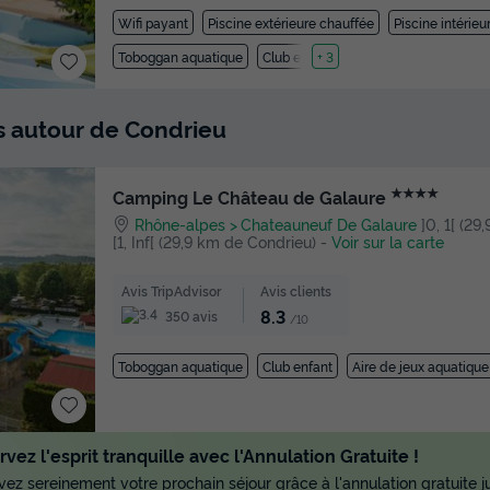
Wifi payant
Piscine extérieure chauffée
Piscine intérie
Toboggan aquatique
Club enfant
+ 3
ts autour de Condrieu
★★★★
Camping Le Château de Galaure
Rhône-alpes
Chateauneuf De Galaure
]0, 1[ (29
[1, Inf[ (29,9 km de Condrieu)
-
Voir sur la carte
Avis TripAdvisor
Avis clients
8.3
350 avis
/10
Toboggan aquatique
Club enfant
Aire de jeux aquatique
vez l'esprit tranquille avec l'Annulation Gratuite !
ez sereinement votre prochain séjour grâce à l'annulation gratuite ju