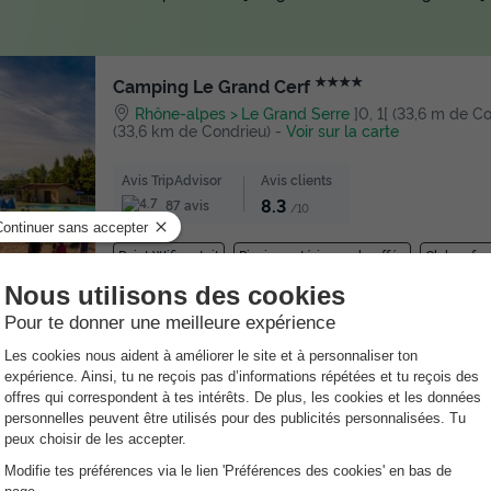
★★★★
Camping Le Grand Cerf
Rhône-alpes
Le Grand Serre
]0, 1[ (33,6 m de Con
(33,6 km de Condrieu)
-
Voir sur la carte
Avis TripAdvisor
Avis clients
8.3
87 avis
/10
Point Wifi gratuit
Piscine extérieure chauffée
Club enfan
★★★
Camping Les Berges du Doux
Rhône-alpes
Colombier Le Vieux
]0, 1[ (47,4 m d
Inf[ (47,4 km de Condrieu)
-
Voir sur la carte
Avis TripAdvisor
20 avis