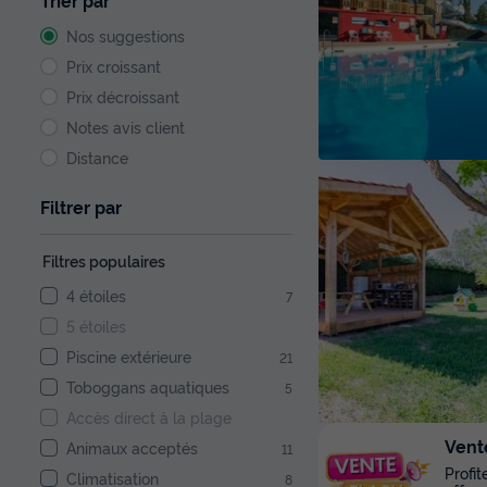
Trier par
Nos suggestions
Prix croissant
Prix décroissant
Notes avis client
Distance
Filtrer par
Filtres populaires
4 étoiles
7
5 étoiles
Piscine extérieure
21
Toboggans aquatiques
5
Accès direct à la plage
Vent
Animaux acceptés
11
Profi
Climatisation
8