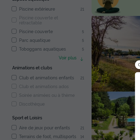
Piscine extérieure
21
Piscine couverte et
rétractable
Piscine couverte
5
Parc aquatique
5
Toboggans aquatiques
5
Voir plus
Animations et clubs
Club et animations enfants
21
Club et animations ados
Soirée animées ou à thème
Discothèque
Sport et Loisirs
Aire de jeux pour enfants
21
Terrains de foot, multisports
14