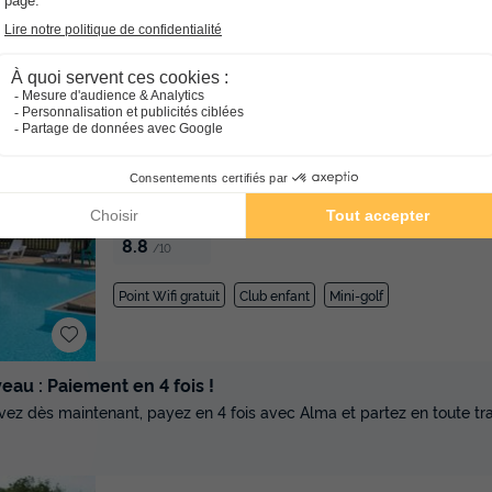
Point Wifi gratuit
Piscine extérieure chauffée
Club enfan
★★★
Camping Iserand Calme et Nature
Rhône-alpes
Vion
]0, 1[ (37,9 m de Condrieu) | [1
Condrieu)
-
Voir sur la carte
Avis clients
8.8
/10
Point Wifi gratuit
Club enfant
Mini-golf
au : Paiement en 4 fois !
vez dès maintenant, payez en 4 fois avec Alma et partez en toute tran