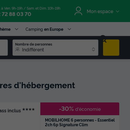
. à Ven. 9h-19h / Sam. et Dim. 10h-19h
Mon espace
 72 88 03 70
Thème
Camping
en Europe
Nombre de personnes
Indifférent
ffres d'hébergement
-30%
d'économie
★★★★
ass inclus
MOBILHOME 6 personnes - Essentiel
2ch 6p Signature Clim