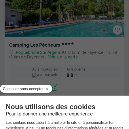
★★★★
Camping Les Pêcheurs
Roquebrune Sur Argens
]0, 1[ (3 m de Fayence) | [1, Inf[
(3 km de Fayence)
-
Voir sur la carte
Avis clients
Avis TripAdvisor
8.8
308 avis
/10
Wifi payant
Bord de mer
+ 7
MOBILHOME 4 personnes - 4 places 2 chambres (Riviera)
(clim)
Meilleur prix pour 7 nuits