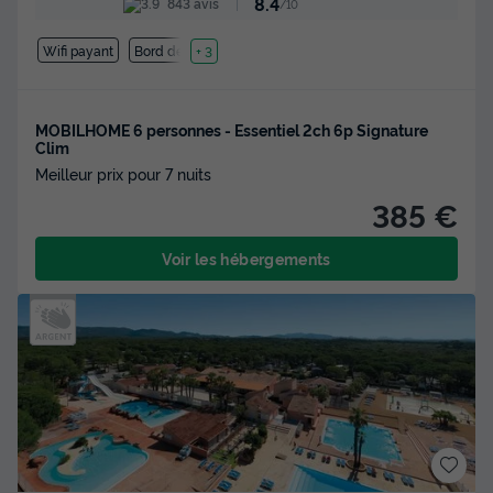
8.4
843 avis
/10
Wifi payant
Bord de mer
+ 3
MOBILHOME 6 personnes - Essentiel 2ch 6p Signature
Clim
Meilleur prix pour 7 nuits
385 €
Voir les hébergements