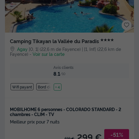
★★★★
Camping Tikayan la Vallée du Paradis
Agay
]0, 1[ (22,6 m de Fayence) | [1, Inf[ (22,6 km de
Fayence)
-
Voir sur la carte
Avis clients
8.1
/10
Wifi payant
Bord de mer
+ 4
MOBILHOME 6 personnes - COLORADO STANDARD - 2
chambres - CLIM - TV
Meilleur prix pour 7 nuits
-51%
299 €
616 €