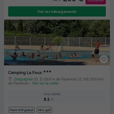
d'économie
Voir les hébergements
★★★
Camping La Foux
Draguignan
]0, 1[ (19,6 m de Fayence) | [1, Inf[ (19,6 km
de Fayence)
-
Voir sur la carte
Avis clients
8.1
/10
Point Wifi gratuit
Mini-golf