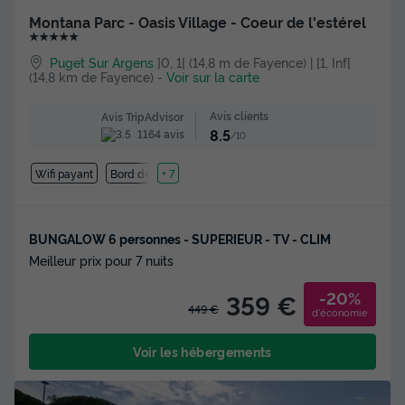
Montana Parc - Oasis Village - Coeur de l'estérel
★★★★★
Puget Sur Argens
]0, 1[ (14,8 m de Fayence) | [1, Inf[
(14,8 km de Fayence)
-
Voir sur la carte
Avis clients
Avis TripAdvisor
8.5
1164 avis
/10
Wifi payant
Bord de mer
+ 7
BUNGALOW 6 personnes - SUPERIEUR - TV - CLIM
Meilleur prix pour 7 nuits
-20%
359 €
449 €
d'économie
Voir les hébergements