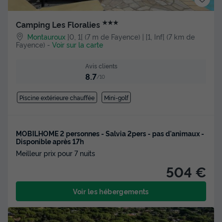
★★★
Camping Les Floralies
Montauroux
]0, 1[ (7 m de Fayence) | [1, Inf[ (7 km de
Fayence)
-
Voir sur la carte
Avis clients
8.7
/10
Piscine extérieure chauffée
Mini-golf
MOBILHOME 2 personnes - Salvia 2pers - pas d'animaux -
Disponible après 17h
Meilleur prix pour 7 nuits
504 €
Voir les hébergements