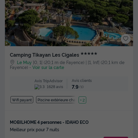
★★★★★
Camping Tikayan Les Cigales
Le Muy
]0, 1[ (20,1 m de Fayence) | [1, Inf[ (20,1 km de
Fayence)
-
Voir sur la carte
Avis clients
Avis TripAdvisor
7.9
1628 avis
/10
Wifi payant
Piscine extérieure chauffée
+ 2
MOBILHOME 4 personnes - IDAHO ECO
Meilleur prix pour 7 nuits