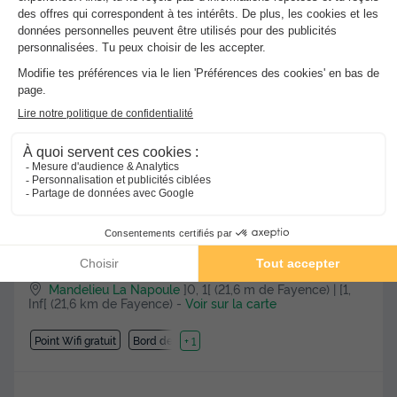
180 €
Voir les hébergements
Pierre & Vacances Premium Résidence Les Rives
★★★
de Cannes - Mandelieu
Mandelieu La Napoule
]0, 1[ (21,6 m de Fayence) | [1,
Inf[ (21,6 km de Fayence)
-
Voir sur la carte
Point Wifi gratuit
Bord de mer
+ 1