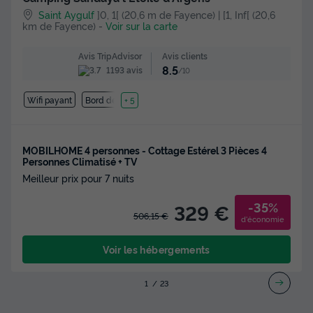
Saint Aygulf
]0, 1[ (20,6 m de Fayence) | [1, Inf[ (20,6
km de Fayence)
-
Voir sur la carte
Avis clients
Avis TripAdvisor
8.5
1193 avis
/10
Wifi payant
Bord de mer
+ 5
MOBILHOME 4 personnes - Cottage Estérel 3 Pièces 4
Personnes Climatisé + TV
Meilleur prix pour 7 nuits
-35%
329 €
506,15 €
d'économie
Voir les hébergements
1
2
3