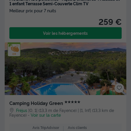
1 enfant Terrasse Semi-Couverte Clim TV
Meilleur prix pour 7 nuits
259 €
Voir les hébergements
★★★★★
Camping Holiday Green
Fréjus
]0, 1[ (13,3 m de Fayence) | [1, Inf[ (13,3 km de
Fayence)
-
Voir sur la carte
Avis clients
Avis TripAdvisor