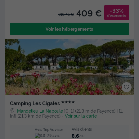
-33%
409 €
610,45 €
d'économie
Voir les hébergements
★★★★
Camping Les Cigales
Mandelieu La Napoule
]0, 1[ (21,3 m de Fayence) | [1,
Inf[ (21,3 km de Fayence)
-
Voir sur la carte
Avis clients
Avis TripAdvisor
8.6
79 avis
/10