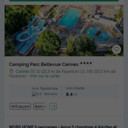
★★★★
Camping Parc Bellevue Cannes
Cannes
]0, 1[ (22,2 m de Fayence) | [1, Inf[ (22,2 km de
Fayence)
-
Voir sur la carte
Avis clients
Avis TripAdvisor
8.4
344 avis
/10
Wifi payant
Bord de mer
+ 2
MOBILHOME 5 personnes - Aqua 2 chambres 4 Adultes et