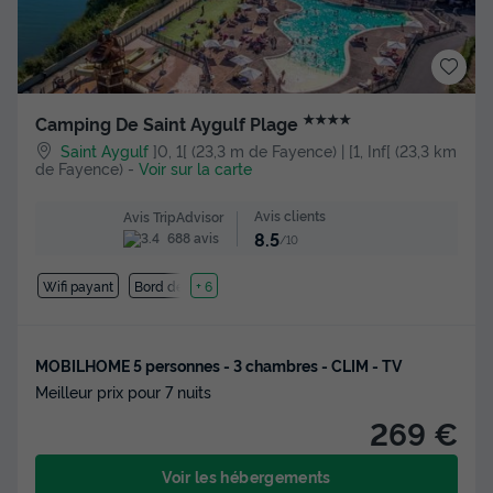
★★★★
Camping De Saint Aygulf Plage
Saint Aygulf
]0, 1[ (23,3 m de Fayence) | [1, Inf[ (23,3 km
de Fayence)
-
Voir sur la carte
Avis clients
Avis TripAdvisor
8.5
688 avis
/10
Wifi payant
Bord de mer
+ 6
MOBILHOME 5 personnes - 3 chambres - CLIM - TV
Meilleur prix pour 7 nuits
269 €
Voir les hébergements