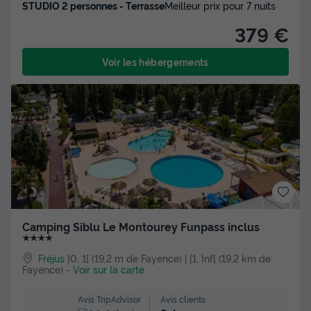
STUDIO 2 personnes - Terrasse
Meilleur prix pour 7 nuits
379 €
Voir les hébergements
Camping Siblu Le Montourey Funpass inclus
★★★★
Fréjus
]0, 1[ (19,2 m de Fayence) | [1, Inf[ (19,2 km de
Fayence)
-
Voir sur la carte
Avis clients
Avis TripAdvisor