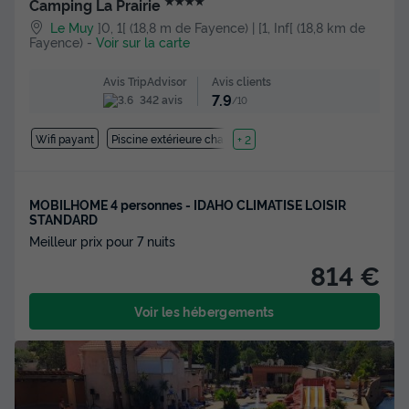
★★★★
Camping La Prairie
Le Muy
]0, 1[ (18,8 m de Fayence) | [1, Inf[ (18,8 km de
Fayence)
-
Voir sur la carte
Avis clients
Avis TripAdvisor
7.9
342 avis
/10
Wifi payant
Piscine extérieure chauffée
+ 2
MOBILHOME 4 personnes - IDAHO CLIMATISE LOISIR
STANDARD
Meilleur prix pour 7 nuits
814 €
Voir les hébergements