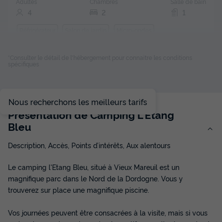
Adultes
Chambres
Salle de bain
4
2
1
Réfrigérateur
Salon de jardin
Micro-ondes
*Consulter le détail de l'hébergement pour connaitre les conditions
spécifiques
MOBILHOME 4 personnes - EVA 8002
du
10/09/2026
au
17/09/2026
Modifier les dates
Meilleur prix pour 7 nuits
Nous recherchons les meilleurs tarifs
Présentation de Camping L'Etang
315 €
Bleu
Voir les disponibilités
Description, Accès, Points d’intérêts, Aux alentours
Le camping l'Etang Bleu, situé à Vieux Mareuil est un
magnifique parc dans le Nord de la Dordogne. Vous y
trouverez sur place une magnifique piscine.
Vos journées peuvent être consacrées à la visite, mais si vous