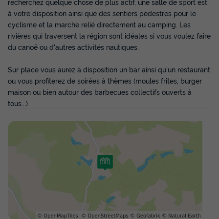
recherchez quelque chose de plus actif, une salle de sport est
à votre disposition ainsi que des sentiers pédestres pour le
cyclisme et la marche relié directement au camping. Les
MOBILHOME 5 personnes - EVA 8003
rivières qui traversent la région sont idéales si vous voulez faire
du canoë ou d'autres activités nautiques.
Annulation gratuite
Récent
Adultes
Chambres
Salle de bain
Sur place vous aurez à disposition un bar ainsi qu'un restaurant
5
2
1
ou vous profiterez de soirées à thèmes (moules frites, burger
maison ou bien autour des barbecues collectifs ouverts à
Réfrigérateur
Salon de jardin
Micro-ondes
tous...)
MOBILHOME 5 personnes - EVA 8003
du
09/09/2026
au
16/09/2026
Modifier les dates
Meilleur prix pour 7 nuits
315 €
Voir les disponibilités