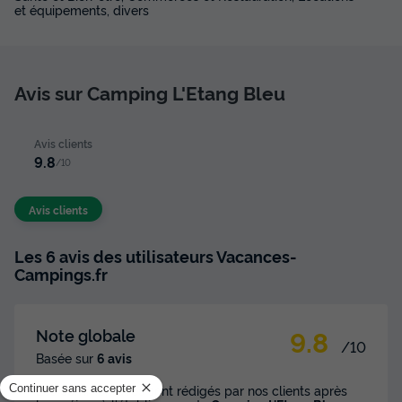
et équipements, divers
Avis sur Camping L'Etang Bleu
Avis clients
9.8
/10
Avis clients
Les 6 avis des utilisateurs Vacances-
Campings.fr
9.8
Note globale
/10
Basée sur
6 avis
Les commentaires sont rédigés par nos clients après