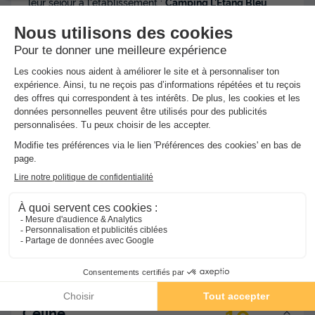
leur séjour à l'établissement :
Camping L'Etang Bleu
Résumé des avis
Situation et alentours
10
Services et équipes
10
Propreté de l'hébergement
10
Confort de l'hébergement
9.5
Qualité de l'animation
10
Avis clients
100% vérifiés
6 avis
Trier par
Date
Céline