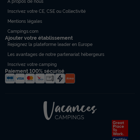
À propos de nous
chambres plus climatisation
Inscrivez votre CE, CSE ou Collectivité
du
06/09/2026
au
13/09/2026
Modifier les dates
Mentions légales
Meilleur prix pour 7 nuits
Campings.com
469 €
Ajouter votre établissement
Rejoignez la plateforme leader en Europe
Voir les disponibilités
Les avantages de notre partenariat hébergeurs
Inscrivez votre camping
Paiement 100% sécurisé
MOBILHOME 6 personnes - Privilège 3
chambres - climatisation - TV - 32m² -
NEW !