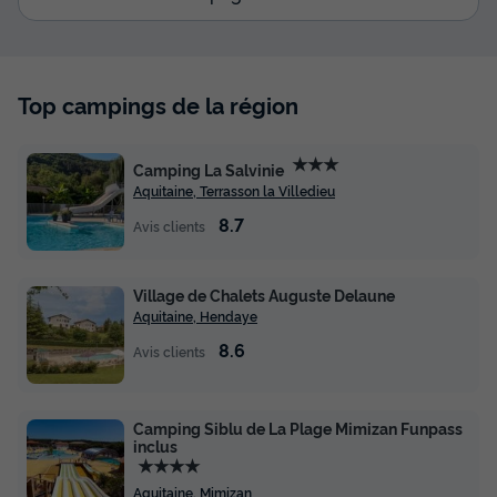
MOBILHOME 4 personnes - Mobil Home Bellevue - 2
chambres
Top campings de la région
du
06/09/2026
au
13/09/2026
Modifier les dates
Meilleur prix pour 7 nuits
★★★
Camping La Salvinie
420 €
Aquitaine, Terrasson la Villedieu
8.7
Avis clients
Voir les disponibilités
Village de Chalets Auguste Delaune
Aquitaine, Hendaye
8.6
Avis clients
Camping Siblu de La Plage Mimizan Funpass
inclus
★★★★
MOBILHOME 4 personnes - Privilège
Aquitaine, Mimizan