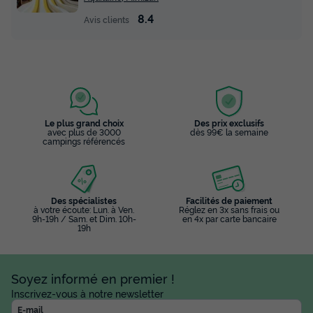
PREMIUM- 2 chambres + climatisation -
8.4
Avis clients
27m² -
Récent
Surface
Adultes
Chambres
Salle de bain
27m²
4
2
1
Terrasse semi-couverte
Climatisation
Animaux autorisés *
Le plus grand choix
Des prix exclusifs
avec plus de 3000
dès 99€ la semaine
Cafetière
Congélateur
+ 5
campings référencés
MOBILHOME 4 personnes - Privilège PREMIUM- 2
chambres + climatisation - 27m² -
Des spécialistes
Facilités de paiement
à votre écoute: Lun. à Ven.
Réglez en 3x sans frais ou
du
05/09/2026
au
12/09/2026
9h-19h / Sam. et Dim. 10h-
en 4x par carte bancaire
Modifier les dates
19h
Meilleur prix pour 7 nuits
420 €
Soyez informé en premier !
Inscrivez-vous à notre newsletter
Voir les disponibilités
E-mail