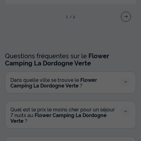
1
2
MOBILHOME 6 personnes - Mobil Home
CONFORT 3 chambres + climatisation
Questions fréquentes sur le
Flower
Adultes
Chambres
Salle de bain
Camping La Dordogne Verte
6
3
1
Terrasse couverte
Accès wifi
Climatisation
Dans quelle ville se trouve le
Flower
Animaux autorisés *
Cafetière
+ 5
Camping La Dordogne Verte
?
MOBILHOME 6 personnes - Mobil Home CONFORT 3
Quel est le prix le moins cher pour un séjour
chambres + climatisation
7 nuits au
Flower Camping La Dordogne
du
06/09/2026
au
13/09/2026
Verte
?
Modifier les dates
Meilleur prix pour 7 nuits