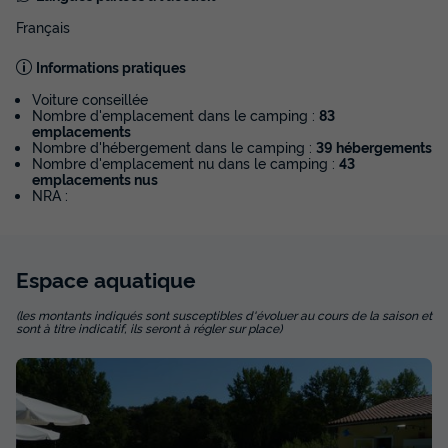
245 €
Français
Voir les disponibilités
Informations pratiques
Voiture conseillée
Nombre d'emplacement dans le camping :
83
emplacements
Nombre d'hébergement dans le camping :
39 hébergements
Nombre d'emplacement nu dans le camping :
43
emplacements nus
NRA :
Espace
aquatique
HÉBERGEMENT INSOLITE 4 personnes -
(les montants indiqués sont susceptibles d'évoluer au cours de la saison et
Chalet sur pilotis - 2 chambres - Bord de
sont à titre indicatif, ils seront à régler sur place)
rivière
Adultes
Chambres
Salle de bain
4
2
1
Accès wifi
Animaux autorisés *
Cafetière
Congélateur