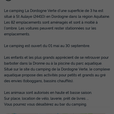
HÉBERGEMENT INSOLITE 2 personnes -
Le camping La Dordogne Verte d'une superficie de 3 ha est
Hutte - 1 chambre
situé à St Aulaye (24410) en Dordogne dans la région Aquitaine.
Les 82 emplacements sont aménagés et sont à moitié à
Adultes
Chambres
Salle de bain
l'ombre. Les voitures peuvent rester stationnées sur les
2
1
1
emplacements.
Terrasse semi-couverte
Animaux autorisés *
Réfrigérateur
Le camping est ouvert du 01 mai au 30 septembre.
HÉBERGEMENT INSOLITE 2 personnes - Hutte - 1 chambre
Les enfants et les plus grands apprécient de se retrouver pour
du
06/09/2026
au
13/09/2026
barboter dans la Dronne ou à la piscine du parc aquatique.
Modifier les dates
Situé sur le site du camping de la Dordogne Verte, le complexe
Meilleur prix pour 7 nuits
aquatique propose des activités pour petits et grands au gré
245 €
des envies (toboggans, bassins chauffés).
Voir les disponibilités
Les animaux sont autorisés en haute et basse saison.
Sur place, location de vélo, laverie, prêt de livres ...
Vous pourrez vous désaltérez au bar du camping.