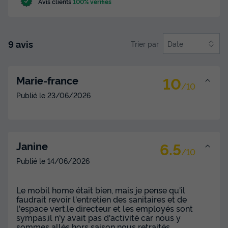
Avis clients
100% vérifiés
Modifier les dates
Meilleur prix pour 7 nuits
280 €
9 avis
Trier par
Date
Voir les disponibilités
10
Marie-france
/10
Publié le
23/06/2026
6.5
Janine
/10
Publié le
14/06/2026
HÉBERGEMENT INSOLITE 4 personnes -
Chalet sur pilotis Confort 2 chambres
Le mobil home était bien, mais je pense qu'il
30m² - TV - NEW AVEC CLIMATISATION
faudrait revoir l'entretien des sanitaires et de
l'espace vert,le directeur et les employés sont
Récent
sympas,il n'y avait pas d'activité car nous y
sommes allés hors saison nous retraités