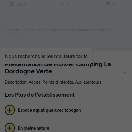
25m²
4
2
TENTE 4 personnes - Tente Lodge Nature Standard 25m²
*Consulter le détail de l'hébergement pour connaitre les conditions
(2 chambres) - sans sanitaires + Terrasse
spécifiques
du
06/09/2026
au
13/09/2026
Modifier les dates
Meilleur prix pour 7 nuits
Nous recherchons les meilleurs tarifs
231 €
Présentation de Flower Camping La
Dordogne Verte
Voir les disponibilités
Description, Accès, Points d’intérêts, Aux alentours
Les
Plus
de l'établissement
Espace aquatique avec tobogan
En pleine nature