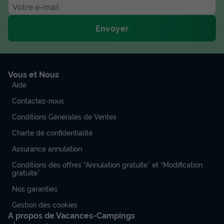
Envoyer
Vous et Nous
Aide
Contactez-nous
MOBILHOME 6 personnes - Mobil Home
Conditions Générales de Ventes
PRIVILEGE - 3 chambres plus
climatisation
Charte de confidentialité
Surface
Adultes
Chambres
Salle de bain
Assurance annulation
22m²
6
3
1
Conditions des offres “Annulation gratuite” et “Modification
Terrasse couverte
Accès wifi
Climatisation
gratuite”
Animaux autorisés *
Cafetière
+ 5
Nos garanties
Gestion des cookies
A propos de Vacances-Campings
MOBILHOME 6 personnes - Mobil Home PRIVILEGE - 3