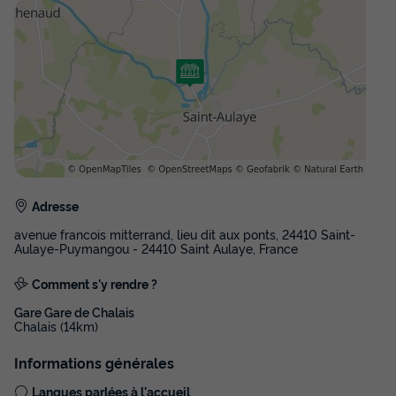
HÉBERGEMENT INSOLITE 4 personnes -
Hutte Insolite Nature 20 m² (2 chambres)
- avec sanitaires
Surface
Adultes
Chambres
Salle de bain
Adresse
20m²
4
2
1
avenue francois mitterrand, lieu dit aux ponts, 24410 Saint-
Terrasse semi-couverte
Animaux autorisés *
Aulaye-Puymangou - 24410 Saint Aulaye, France
Comment s'y rendre ?
HÉBERGEMENT INSOLITE 4 personnes - Hutte Insolite
Gare Gare de Chalais
Nature 20 m² (2 chambres) - avec sanitaires
Chalais (14km)
du
06/09/2026
au
13/09/2026
Informations générales
Modifier les dates
Meilleur prix pour 7 nuits
Langues parlées à l'accueil