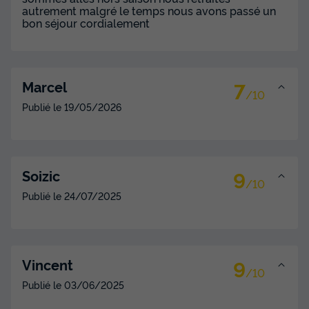
Adultes
Chambres
Salle de bain
autrement malgré le temps nous avons passé un
4
2
1
bon séjour cordialement
Accès wifi
Climatisation
Animaux autorisés *
Cafetière
Congélateur
+ 4
7
Marcel
/10
Publié le
19/05/2026
HÉBERGEMENT INSOLITE 4 personnes - Chalet sur pilotis
Confort 2 chambres 30m² - TV - NEW AVEC
CLIMATISATION
du
05/09/2026
au
12/09/2026
Modifier les dates
9
Soizic
/10
Meilleur prix pour 7 nuits
Publié le
24/07/2025
315 €
Voir les disponibilités
9
Vincent
/10
Publié le
03/06/2025