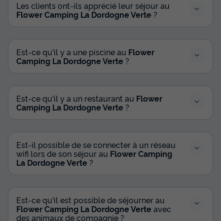
350 €
Les clients ont-ils apprécié leur séjour au
Flower Camping La Dordogne Verte
?
Voir les disponibilités
Est-ce qu'il y a une piscine au
Flower
Camping La Dordogne Verte
?
Est-ce qu'il y a un restaurant au
Flower
Camping La Dordogne Verte
?
MOBILHOME 4 personnes - Mobil Home
Est-il possible de se connecter à un réseau
Bellevue - 2 chambres
wifi lors de son séjour au
Flower Camping
La Dordogne Verte
?
Adultes
Chambres
Salle de bain
4
2
1
Terrasse semi-couverte
Accès wifi
Animaux autorisés *
Est-ce qu'il est possible de séjourner au
Flower Camping La Dordogne Verte
avec
Cafetière
Congélateur
+ 5
des animaux de compagnie ?