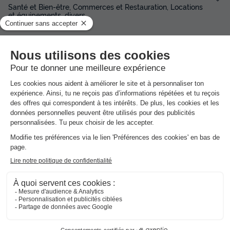
Santé et Bien-être, Commerces et Restauration, Locations
et équipements, divers
Avis sur Camping Bel Air Villages - La
Pointe de Roscoff
★★★
Avis clients
8.2
/10
Avis clients
Les 162 avis des utilisateurs Vacances-
Campings.fr
8.2
Note globale
/10
Basée sur
162 avis