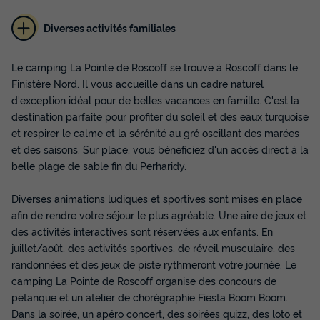
Diverses activités familiales
CHALET 6 personnes - Cottage Confort + 3
chambres 6 personnes
Le camping La Pointe de Roscoff se trouve à Roscoff dans le
Finistère Nord. Il vous accueille dans un cadre naturel
Surface
Adultes
Chambres
Salle de bain
d'exception idéal pour de belles vacances en famille. C'est la
26m²
6
3
1
destination parfaite pour profiter du soleil et des eaux turquoise
Terrasse semi-couverte
Animaux autorisés *
Cafetière
et respirer le calme et la sérénité au gré oscillant des marées
et des saisons. Sur place, vous bénéficiez d'un accès direct à la
Congélateur
Réfrigérateur
+ 4
belle plage de sable fin du Perharidy.
Diverses animations ludiques et sportives sont mises en place
CHALET 6 personnes - Cottage Confort + 3 chambres 6
personnes
afin de rendre votre séjour le plus agréable. Une aire de jeux et
du
07/09/2026
au
14/09/2026
des activités interactives sont réservées aux enfants. En
Modifier les dates
juillet/août, des activités sportives, de réveil musculaire, des
Meilleur prix pour 7 nuits
randonnées et des jeux de piste rythmeront votre journée. Le
392 €
camping La Pointe de Roscoff organise des concours de
pétanque et un atelier de chorégraphie Fiesta Boom Boom.
Dans la soirée, un apéro concert, des soirées quizz, des loto et
Voir les disponibilités