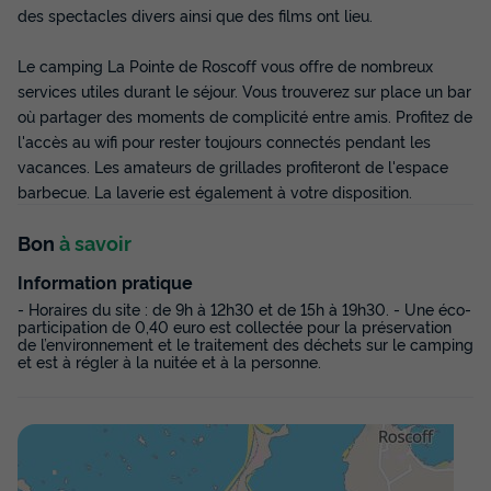
des spectacles divers ainsi que des films ont lieu.
Le camping La Pointe de Roscoff vous offre de nombreux
services utiles durant le séjour. Vous trouverez sur place un bar
où partager des moments de complicité entre amis. Profitez de
l'accès au wifi pour rester toujours connectés pendant les
vacances. Les amateurs de grillades profiteront de l'espace
barbecue. La laverie est également à votre disposition.
Bon
à savoir
MOBILHOME 6 personnes - Premium 3
chambres 6 personnes
Information pratique
Surface
Adultes
Chambres
Salle de bain
- Horaires du site : de 9h à 12h30 et de 15h à 19h30. - Une éco-
participation de 0,40 euro est collectée pour la préservation
35m²
6
3
1
de l’environnement et le traitement des déchets sur le camping
et est à régler à la nuitée et à la personne.
Terrasse semi-couverte
Climatisation
Animaux autorisés *
Cafetière
Lave-vaisselle
+ 6
MOBILHOME 6 personnes - Premium 3 chambres 6