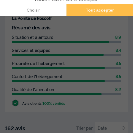
Les commentaires sont rédigés par nos clients après
leur séjour à l'établissement :
Camping Bel Air Villages -
La Pointe de Roscoff
Résumé des avis
Situation et alentours
8.9
Services et équipes
8.4
Propreté de l'hébergement
8.5
Confort de l'hébergement
8.5
Qualité de l'animation
8.2
Avis clients
100% vérifiés
162 avis
Trier par
Date