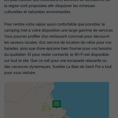
la région sont proposées afin d’explorer les richesses
Congélateur
Réfrigérateur
+ 3
culturelles et naturelles environnantes.
Pour rendre votre séjour aussi confortable que possible, le
TENTE 4 personnes - Coco Sweet - 2 chambres - sans
sanitaires
camping met à votre disposition une large gamme de services.
du
20/09/2026
au
27/09/2026
Vous pourrez profiter d’un restaurant convivial pour découvrir
Modifier les dates
les saveurs locales, d’un service de location de vélos pour vos
Meilleur prix pour 7 nuits
balades, ainsi que d’une épicerie bien fournie pour vos besoins
du quotidien. Et pour rester connecté, le Wi-Fi est disponible
294 €
-10%
264,60 €
sur tout le site. Que ce soit pour une escapade relaxante ou
d'économie
des vacances dynamiques, Sunêlia La Baie de Saint Pol a tout
Prix de comparaison
pour vous séduire.
Voir les disponibilités