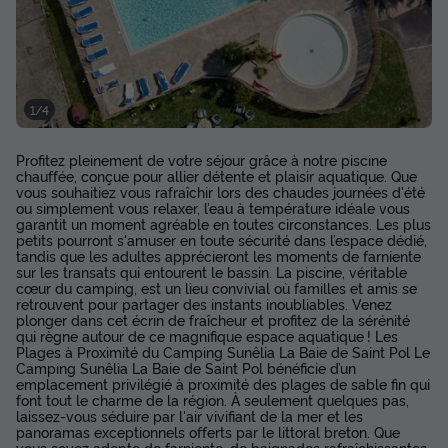
Congélateur
Réfrigérateur
+ 5
MOBILHOME 4 personnes - Confort - 2 chambres - 27m²
1/4
du
26/09/2026
au
03/10/2026
Modifier les dates
Meilleur prix pour 7 nuits
Profitez pleinement de votre séjour grâce à notre piscine
chauffée, conçue pour allier détente et plaisir aquatique. Que
vous souhaitiez vous rafraîchir lors des chaudes journées d'été
374 €
-10%
336,60 €
ou simplement vous relaxer, l’eau à température idéale vous
d'économie
garantit un moment agréable en toutes circonstances. Les plus
petits pourront s'amuser en toute sécurité dans l’espace dédié,
Prix de comparaison
tandis que les adultes apprécieront les moments de farniente
Voir les disponibilités
sur les transats qui entourent le bassin. La piscine, véritable
cœur du camping, est un lieu convivial où familles et amis se
retrouvent pour partager des instants inoubliables. Venez
plonger dans cet écrin de fraîcheur et profitez de la sérénité
qui règne autour de ce magnifique espace aquatique ! Les
Plages à Proximité du Camping Sunêlia La Baie de Saint Pol Le
Camping Sunêlia La Baie de Saint Pol bénéficie d’un
emplacement privilégié à proximité des plages de sable fin qui
font tout le charme de la région. À seulement quelques pas,
laissez-vous séduire par l'air vivifiant de la mer et les
panoramas exceptionnels offerts par le littoral breton. Que
vous soyez adepte de farniente, de baignades rafraîchissantes