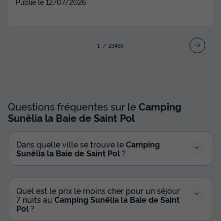
Congélateur
Réfrigérateur
+ 5
Publié le
12/07/2026
MOBILHOME 6 personnes - Prestige Plus - 2 chambres -
32m²
1
2
3
4
5
6
du
26/09/2026
au
03/10/2026
Modifier les dates
Meilleur prix pour 7 nuits
525 €
-10%
472,50 €
Questions fréquentes sur le
Camping
d'économie
Sunêlia la Baie de Saint Pol
Prix de comparaison
Voir les disponibilités
Dans quelle ville se trouve le
Camping
Sunêlia la Baie de Saint Pol
?
Quel est le prix le moins cher pour un séjour
7 nuits au
Camping Sunêlia la Baie de Saint
Pol
?