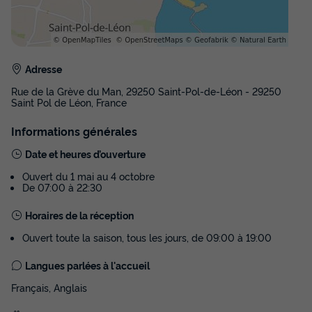
MOBILHOME 4 personnes - Confort - 2
chambres - 25m²
Adresse
Rue de la Grève du Man, 29250 Saint-Pol-de-Léon - 29250
Annulation gratuite
Saint Pol de Léon, France
Surface
Adultes
Chambres
Salle de bain
25m²
4
2
1
Informations générales
Date et heures d’ouverture
Terrasse semi-couverte
Animaux autorisés *
Cafetière
Ouvert du 1 mai au 4 octobre
Congélateur
Réfrigérateur
+ 5
De 07:00 à 22:30
Horaires de la réception
MOBILHOME 4 personnes - Confort - 2 chambres - 25m²
Ouvert toute la saison, tous les jours, de 09:00 à 19:00
du
27/09/2026
au
04/10/2026
Modifier les dates
Langues parlées à l'accueil
Meilleur prix pour 7 nuits
Français, Anglais
374 €
-10%
336,60 €