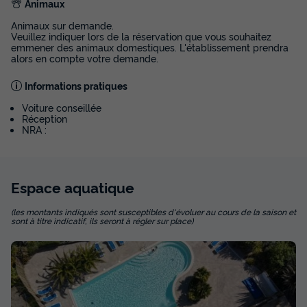
d'économie
Animaux
Prix de comparaison
Animaux sur demande.
Veuillez indiquer lors de la réservation que vous souhaitez
Voir les disponibilités
emmener des animaux domestiques. L'établissement prendra
alors en compte votre demande.
Informations pratiques
Voiture conseillée
Réception
NRA :
Espace
aquatique
MOBILHOME 4 personnes - Confort - 2
(les montants indiqués sont susceptibles d'évoluer au cours de la saison et
chambres - 27m²
sont à titre indicatif, ils seront à régler sur place)
Annulation gratuite
Surface
Adultes
Chambres
Salle de bain
27m²
4
2
1
Terrasse semi-couverte
Animaux autorisés *
Cafetière