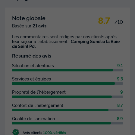
Congélateur
Réfrigérateur
+ 5
8.7
Note globale
/10
MOBILHOME 4 personnes - Prestige Plus - 2 chambres -
Basée sur
21 avis
27m²
du
27/09/2026
au
04/10/2026
Les commentaires sont rédigés par nos clients après
Modifier les dates
leur séjour à l'établissement :
Camping Sunêlia la Baie
de Saint Pol
Meilleur prix pour 7 nuits
Résumé des avis
434 €
-10%
390,60 €
d'économie
Situation et alentours
9.1
Prix de comparaison
Services et équipes
9.3
Voir les disponibilités
Propreté de l'hébergement
9
Confort de l'hébergement
8.7
Qualité de l'animation
8.9
Avis clients
100% vérifiés