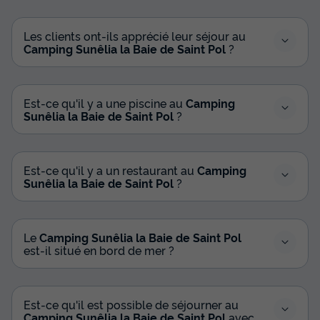
Les clients ont-ils apprécié leur séjour au
MOBILHOME 6 personnes - Mobil home
Camping Sunêlia la Baie de Saint Pol
?
Prestige Plus vue mer - 3 Chambres -
32m²
Annulation gratuite
Est-ce qu'il y a une piscine au
Camping
Sunêlia la Baie de Saint Pol
?
Surface
Adultes
Chambres
Salle de bain
32m²
6
3
1
Terrasse semi-couverte
Animaux autorisés *
Cafetière
Est-ce qu'il y a un restaurant au
Camping
Sunêlia la Baie de Saint Pol
?
Lave-vaisselle
Congélateur
+ 6
MOBILHOME 6 personnes - Mobil home Prestige Plus vue
Le
Camping Sunêlia la Baie de Saint Pol
mer - 3 Chambres - 32m²
est-il situé en bord de mer ?
du
26/09/2026
au
03/10/2026
Modifier les dates
Meilleur prix pour 7 nuits
Est-ce qu'il est possible de séjourner au
Camping Sunêlia la Baie de Saint Pol
avec
665 €