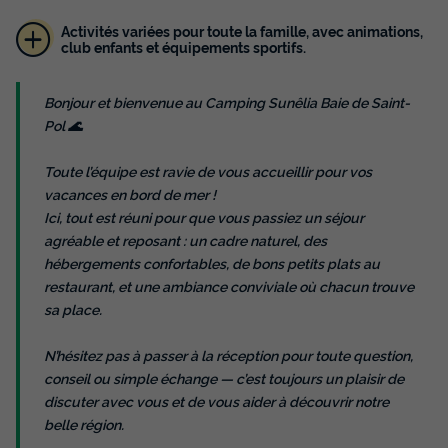
Activités variées pour toute la famille, avec animations,
club enfants et équipements sportifs.
TENTE 2 personnes - Coco Sweet - 1
chambre - sans sanitaires
Bonjour et bienvenue au Camping Sunêlia Baie de Saint-
Annulation gratuite
Pol 🌊
Adultes
Chambres
2
1
Toute l’équipe est ravie de vous accueillir pour vos
vacances en bord de mer !
Terrasse couverte
Animaux autorisés *
Cafetière
Ici, tout est réuni pour que vous passiez un séjour
Congélateur
Réfrigérateur
+ 3
agréable et reposant : un cadre naturel, des
hébergements confortables, de bons petits plats au
restaurant, et une ambiance conviviale où chacun trouve
sa place.
TENTE 2 personnes - Coco Sweet - 1 chambre - sans
sanitaires
du
21/09/2026
au
28/09/2026
N’hésitez pas à passer à la réception pour toute question,
Modifier les dates
conseil ou simple échange — c’est toujours un plaisir de
Meilleur prix pour 7 nuits
discuter avec vous et de vous aider à découvrir notre
belle région.
245 €
-10%
220,50 €