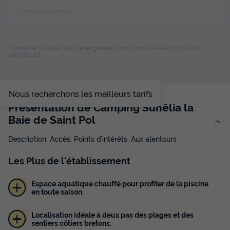
Terrasse couverte
TENTE 2 personnes - Tente Bivouac sans sanitaire
*Consulter le détail de l'hébergement pour connaitre les conditions
spécifiques
du
03/09/2026
au
10/09/2026
Modifier les dates
Meilleur prix pour 7 nuits
Nous recherchons les meilleurs tarifs
238 €
-10%
Présentation de Camping Sunêlia la
214,20 €
d'économie
Baie de Saint Pol
Prix de comparaison
Description, Accès, Points d’intérêts, Aux alentours
Voir les disponibilités
Les
Plus
de l'établissement
Espace aquatique chauffé pour profiter de la piscine
en toute saison.
Localisation idéale à deux pas des plages et des
sentiers côtiers bretons.