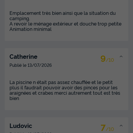
Prix de comparaison
Voir les disponibilités
Emplacement très bien ainsi que la situation du
camping.
A revoir le ménage extérieur et douche trop petite
Animation minimal
9
Catherine
/10
Publié le
13/07/2026
MOBILHOME 6 personnes - Prestige Plus -
La piscine n était pas assez chauffée et le petit
plus il faudrait pouvoir avoir des pinces pour les
2 chambres - 32m²
araignées et crabes merci autrement tout est très
bien
Annulation gratuite
Surface
Adultes
Chambres
Salle de bain
32m²
6
2
1
7
Ludovic
Terrasse semi-couverte
Animaux autorisés *
Cafetière
/10