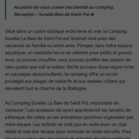
d'économie
Au plaisir de vous croiser très bientôt au camping,
Prix de comparaison
Réception – Sunêlia Baie de Saint-Pol ☀️
Voir les disponibilités
Situé dans un cadre idyllique entre terre et mer, le Camping
Sunêlia La Baie de Saint Pol est l’endroit rêvé pour des
vacances en famille ou entre amis. Plongez dans notre espace
aquatique, un véritable havre de détente pour petits et grands.
Avec sa piscine chauffée, vous pourrez profiter des plaisirs de
l’eau quelle que soit la météo. Niché au cœur d’une région riche
en paysages époustouflants, le camping offre un accès
privilégié aux plages de sable fin et aux sentiers côtiers qui
dévoilent tout le charme de la Bretagne.
TENTE 4 personnes - Coco Sweet - 2
chambres - sans sanitaires
Au Camping Sunêlia La Baie de Saint Pol, impossible de
Annulation gratuite
s’ennuyer ! Les amateurs de sport apprécieront les terrains de
pétanque, de volley ou les animations sportives organisées par
Adultes
Chambres
notre équipe. Les enfants ne sont pas en reste avec un club
4
2
dédié et une aire de jeux pour s’amuser en toute sécurité. Pour
Terrasse couverte
Animaux autorisés *
Cafetière
les plus curieux, des excursions et activités de découverte de