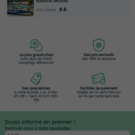
8.8
Avis clients
Le plus grand choix
Des prix exclusifs
avec plus de 3000
dès 99€ la semaine
campings référencés
Des spécialistes
Facilités de paiement
à votre écoute: Lun. à Ven.
Réglez en 3x sans frais ou
9h-19h / Sam. et Dim. 10h-
en 4x par carte bancaire
19h
Soyez informé en premier !
Inscrivez-vous à notre newsletter
E-mail