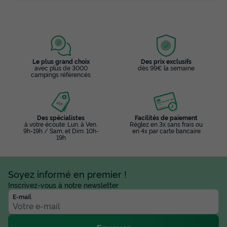
BUNGALOW 2 personnes - Tiny House 1
chambre Vue Mer
Annulation gratuite
Neuf
Surface
Adultes
Chambres
Salle de bain
Le plus grand choix
Des prix exclusifs
avec plus de 3000
dès 99€ la semaine
16m²
2
1
1
campings référencés
Terrasse couverte
Accès wifi
Animaux autorisés *
Cafetière
Chaise longue
+ 6
Des spécialistes
Facilités de paiement
à votre écoute: Lun. à Ven.
Réglez en 3x sans frais ou
9h-19h / Sam. et Dim. 10h-
en 4x par carte bancaire
19h
BUNGALOW 2 personnes - Tiny House 1 chambre Vue Mer
du
17/09/2026
au
24/09/2026
Modifier les dates
Soyez informé en premier !
Meilleur prix pour 7 nuits
Inscrivez-vous à notre newsletter
1 272 €
E-mail
Voir les disponibilités