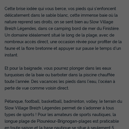
432 €
Cette brise iodée qui vous berce, vos pieds qui s'enfoncent
Voir les disponibilités
délicatement dans le sable blanc, cette immense baie où la
nature reprend ses droits, on se sent bien au Slow Village
Breizh Légendes, dans ce camping bord de mer du Finistère.
Un domaine idéalement situé le long de la plage, avec de
nombreux accès direct, une occasion rêvée pour profiter de la
faune et la flore bretonne et appuyer sur pause le temps d'un
instant.
Et pour la baignade, vous pourrez plonger dans les eaux
turquoises de la baie ou barboter dans la piscine chauffée
MOBILHOME 4 personnes - Cottage
toute l'année. Des vacances les pieds dans l'eau, l'océan à
Confort - 2 chambres
perte de vue comme voisin direct.
Annulation gratuite
Pétanque, football, basketball, badminton, volley, le terrain du
Surface
Adultes
Chambres
Salle de bain
Slow Village Breizh Légendes permet de s'adonner à tous
30m²
4
2
1
types de sports ! Pour les amateurs de sports nautiques, la
longue plage de Plounéour-Brignogan-plages est praticable
Terrasse couverte
Accès wifi
Animaux autorisés *
en toute saison et la base nautique se situe à seulement 5