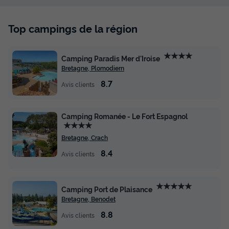
Salon de jardin
Micro-ondes
+ 1
Top campings de la région
MOBILHOME 6 personnes - Cottage Signature - 3
chambres
★★★★
Camping Paradis Mer d'Iroise
du
23/09/2026
au
30/09/2026
Bretagne, Plomodiern
Modifier les dates
Meilleur prix pour 7 nuits
8.7
Avis clients
1 230 €
Camping Romanée - Le Fort Espagnol
Voir les disponibilités
★★★★
Bretagne, Crach
8.4
Avis clients
★★★★★
Camping Port de Plaisance
Bretagne, Benodet
8.8
Avis clients