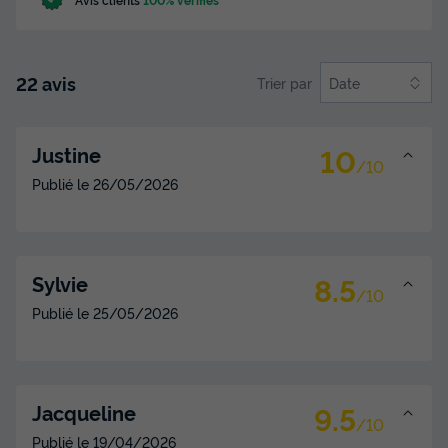
Modifier les dates
Meilleur prix pour 7 nuits
1 020 €
22 avis
Trier par
Date
Voir les disponibilités
10
Justine
/10
Publié le
26/05/2026
8.5
Sylvie
/10
Publié le
25/05/2026
MOBILHOME 6 personnes - Cottage
Premium Vue Mer 3 CH.
9.5
Annulation gratuite
Récent
Jacqueline
/10
Surface
Adultes
Chambres
Salle de bain
Publié le
19/04/2026