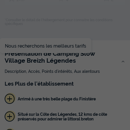
Terrasse couverte
Accès wifi
Animaux autorisés *
Cafetière
Congélateur
+ 4
*Consulter le détail de l'hébergement pour connaitre les conditions
spécifiques
TENTE TOILE ET BOIS 4 personnes - Bivouac Insolite 2
chambres
Nous recherchons les meilleurs tarifs
du
16/10/2026
au
23/10/2026
Présentation de Camping Slow
Modifier les dates
Village Breizh Légendes
Meilleur prix pour 7 nuits
Description, Accès, Points d’intérêts, Aux alentours
306 €
Les
Plus
de l'établissement
Voir les disponibilités
Arrimé à une très belle plage du Finistère
Situé sur la Côte des Légendes, 12 kms de côte
préservés pour admirer le littoral breton