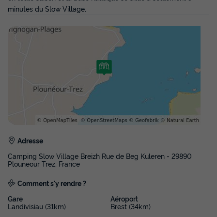
Cafetière
Chaise longue
+ 6
minutes du Slow Village.
MOBILHOME 4 personnes - Cottage Confort - 2 chambres
du
22/10/2026
au
29/10/2026
Modifier les dates
Meilleur prix pour 7 nuits
516 €
Voir les disponibilités
Adresse
Camping Slow Village Breizh Rue de Beg Kuleren - 29890
Plouneour Trez, France
Comment s'y rendre ?
Gare
Aéroport
Landivisiau (31km)
Brest (34km)