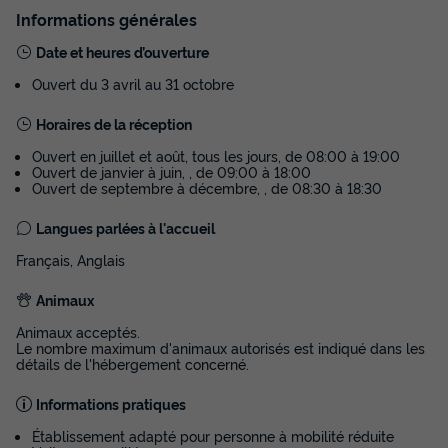
MOBILHOME 6 personnes - Cottage
Informations générales
Confort 3 chambres
Date et heures d’ouverture
Annulation gratuite
Ouvert du 3 avril au 31 octobre
Surface
Adultes
Chambres
Salle de bain
33m²
6
3
1
Horaires de la réception
Ouvert en juillet et août, tous les jours, de 08:00 à 19:00
Accès wifi
Animaux autorisés *
Cafetière
Congélateur
Ouvert de janvier à juin, , de 09:00 à 18:00
Ouvert de septembre à décembre, , de 08:30 à 18:30
Réfrigérateur
+ 4
Langues parlées à l'accueil
Français, Anglais
MOBILHOME 6 personnes - Cottage Confort 3 chambres
du
05/10/2026
au
12/10/2026
Animaux
Modifier les dates
Meilleur prix pour 7 nuits
Animaux acceptés.
Le nombre maximum d'animaux autorisés est indiqué dans les
726 €
détails de l'hébergement concerné.
Informations pratiques
Voir les disponibilités
Établissement adapté pour personne à mobilité réduite