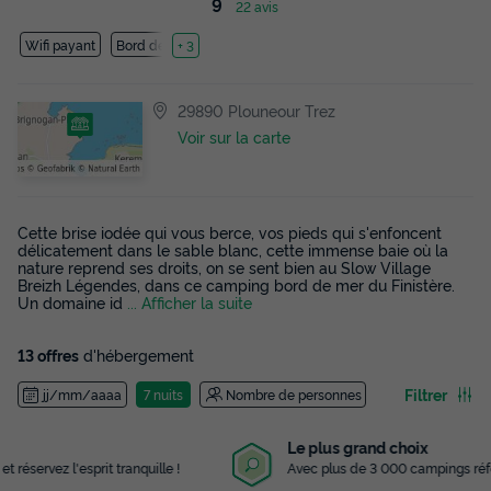
9
22 avis
Wifi payant
Bord de mer
+ 3
29890 Plouneour Trez
Voir sur la carte
Cette brise iodée qui vous berce, vos pieds qui s'enfoncent
délicatement dans le sable blanc, cette immense baie où la
nature reprend ses droits, on se sent bien au Slow Village
Breizh Légendes, dans ce camping bord de mer du Finistère.
Un domaine id
... Afficher la suite
13 offres
d'hébergement
Filtrer
jj/mm/aaaa
7 nuits
Nombre de personnes
Le plus grand choix
Avec plus de 3 000 campings référencés