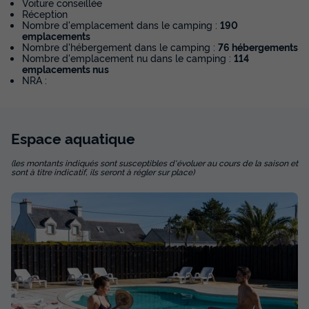
Voiture conseillée
Réception
Nombre d'emplacement dans le camping :
190
emplacements
Nombre d'hébergement dans le camping :
76 hébergements
Nombre d'emplacement nu dans le camping :
114
emplacements nus
NRA :
BUNGALOW 4 personnes - Cabane 2
Espace
aquatique
chambres Vue Mer (avec sanitaires
privatifs sur l'emplacement)
(les montants indiqués sont susceptibles d'évoluer au cours de la saison et
sont à titre indicatif, ils seront à régler sur place)
Annulation gratuite
Récent
Surface
Adultes
Chambres
Salle de bain
16m²
4
2
1
Terrasse couverte
Accès wifi
Animaux autorisés *
Cafetière
Congélateur
+ 5