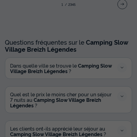
1
2
3
4
5
BUNGALOW 4 personnes - Tiny House Vue
Mer
Questions fréquentes sur le
Camping Slow
Annulation gratuite
Récent
Village Breizh Légendes
Surface
Adultes
Chambres
Salle de bain
26m²
4
2
1
Dans quelle ville se trouve le
Camping Slow
Village Breizh Légendes
?
Accès wifi
Animaux autorisés *
Cafetière
Chaise longue
Réfrigérateur
+ 4
Quel est le prix le moins cher pour un séjour
7 nuits au
Camping Slow Village Breizh
Légendes
?
BUNGALOW 4 personnes - Tiny House Vue Mer
du
21/10/2026
au
28/10/2026
Modifier les dates
Meilleur prix pour 7 nuits
Les clients ont-ils apprécié leur séjour au
Camping Slow Village Breizh Légendes
?