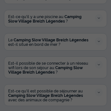
1 188 €
Voir les disponibilités
Est-ce qu'il y a une piscine au
Camping
Slow Village Breizh Légendes
?
Le
Camping Slow Village Breizh Légendes
est-il situé en bord de mer ?
Est-il possible de se connecter à un réseau
wifi lors de son séjour au
Camping Slow
MOBILHOME 6 personnes - Cottage
Village Breizh Légendes
?
Signature - 3 chambres
Annulation gratuite
Est-ce qu'il est possible de séjourner au
Surface
Adultes
Chambres
Salle de bain
Camping Slow Village Breizh Légendes
40m²
6
3
2
avec des animaux de compagnie ?
Animaux autorisés *
Cafetière
Réfrigérateur