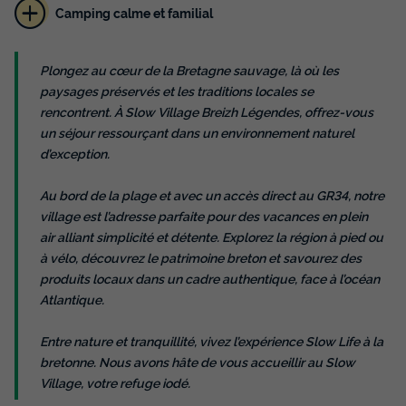
Camping calme et familial
Plongez au cœur de la Bretagne sauvage, là où les
TENTE TOILE ET BOIS 5 personnes - Lodge
paysages préservés et les traditions locales se
(sans sanitaires)
rencontrent. À Slow Village Breizh Légendes, offrez-vous
Annulation gratuite
Neuf
un séjour ressourçant dans un environnement naturel
d’exception.
Surface
Adultes
Chambres
20m²
5
2
Au bord de la plage et avec un accès direct au GR34, notre
Accès wifi
Animaux autorisés *
Cafetière
Réfrigérateur
village est l’adresse parfaite pour des vacances en plein
air alliant simplicité et détente. Explorez la région à pied ou
Salon de jardin
+ 2
à vélo, découvrez le patrimoine breton et savourez des
produits locaux dans un cadre authentique, face à l’océan
Atlantique.
TENTE TOILE ET BOIS 5 personnes - Lodge (sans
sanitaires)
du
16/10/2026
au
23/10/2026
Entre nature et tranquillité, vivez l’expérience Slow Life à la
Modifier les dates
bretonne. Nous avons hâte de vous accueillir au Slow
Meilleur prix pour 7 nuits
Village, votre refuge iodé.