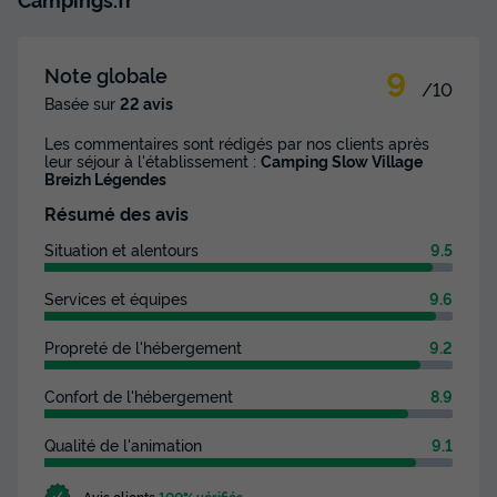
9
Note globale
/10
Basée sur
22 avis
Les commentaires sont rédigés par nos clients après
leur séjour à l'établissement :
Camping Slow Village
MOBILHOME 4 personnes - Cottage
Breizh Légendes
Signature - 2 chambres
Résumé des avis
Annulation gratuite
Situation et alentours
9.5
Surface
Adultes
Chambres
Salle de bain
34m²
4
2
2
Services et équipes
9.6
Terrasse semi-couverte
Animaux autorisés *
Cafetière
Propreté de l'hébergement
9.2
Réfrigérateur
Salon de jardin
+ 2
Confort de l'hébergement
8.9
Qualité de l'animation
9.1
MOBILHOME 4 personnes - Cottage Signature - 2
chambres
du
15/09/2026
au
22/09/2026
Avis clients
100% vérifiés