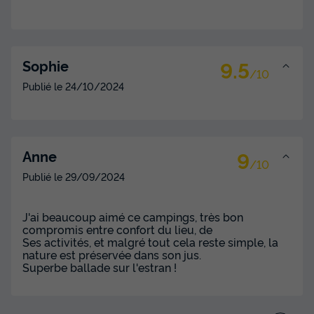
33m²
6
3
1
Terrasse couverte
Accès wifi
Animaux autorisés *
Cafetière
Chaise longue
+ 6
9.5
Sophie
/10
Publié le
24/10/2024
MOBILHOME 6 personnes - Cottage Premium Vue Mer 3
CH.
du
17/09/2026
au
24/09/2026
Modifier les dates
9
Anne
/10
Meilleur prix pour 7 nuits
Publié le
29/09/2024
1 062 €
J'ai beaucoup aimé ce campings, très bon
Voir les disponibilités
compromis entre confort du lieu, de
Ses activités, et malgré tout cela reste simple, la
nature est préservée dans son jus.
Superbe ballade sur l'estran !