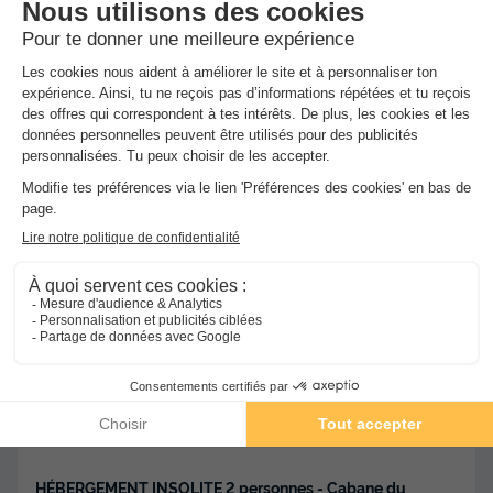
Nouveau : Paiement en 4 fois !
Réservez dès maintenant, payez en 4 fois
avec Alma et partez en toute tranquillité.
Camping Le Bois Flottant
Vabre
-
Voir sur la carte
HÉBERGEMENT INSOLITE 2 personnes - Cabane du