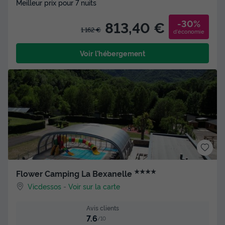
Meilleur prix pour 7 nuits
-30%
813,40 €
1 162 €
d'économie
Voir l'hébergement
★★★★
Flower Camping La Bexanelle
Vicdessos
-
Voir sur la carte
Avis clients
7.6
/10