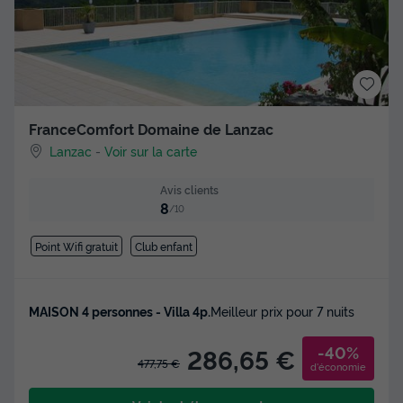
FranceComfort Domaine de Lanzac
Lanzac
-
Voir sur la carte
Avis clients
8
/10
Point Wifi gratuit
Club enfant
MAISON 4 personnes - Villa 4p.
Meilleur prix pour 7 nuits
-40%
286,65 €
477,75 €
d'économie