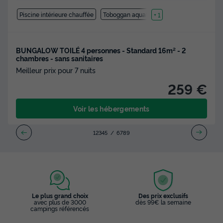
Piscine intérieure chauffée
Toboggan aquatique
+ 1
BUNGALOW TOILÉ 4 personnes - Standard 16m² - 2
chambres - sans sanitaires
Meilleur prix pour 7 nuits
259 €
Voir les hébergements
1
2
3
4
5
6
7
8
9
Le plus grand choix
Des prix exclusifs
avec plus de 3000
dès 99€ la semaine
campings référencés