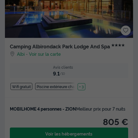
★★★★
Camping Albirondack Park Lodge And Spa
Albi
-
Voir sur la carte
Avis clients
9.1
/10
Wifi gratuit
Piscine extérieure chauffée
+ 3
MOBILHOME 4 personnes - ZION
Meilleur prix pour 7 nuits
805 €
Voir les hébergements