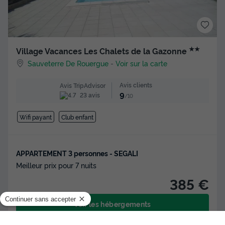
★★
Village Vacances Les Chalets de la Gazonne
Sauveterre De Rouergue
-
Voir sur la carte
Avis clients
Avis TripAdvisor
9
23 avis
/10
Wifi payant
Club enfant
APPARTEMENT 3 personnes - SEGALI
Meilleur prix pour 7 nuits
385 €
Voir les hébergements