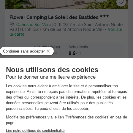
★★★
Flower Camping Le Soleil des Bastides
Cahuzac Sur Vere
]0, 1[ (22,7 m de Saint Antonin Noble
Val) | [1, Inf[ (22,7 km de Saint Antonin Noble Val)
-
Voir sur
la carte
Avis clients
Avis TripAdvisor
8.9
80 avis
/10
Point Wifi gratuit
Piscine extérieure chauffée
+ 2
TENTE 4 personnes - Coco Sweet 16m² 4 pers
Meilleur prix pour 7 nuits
245 €
Voir les hébergements