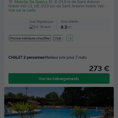
Monclar De Quercy
]0, 1[ (23,9 m de Saint Antonin
Noble Val) | [1, Inf[ (23,9 km de Saint Antonin Noble Val)
-
Voir sur la carte
Avis clients
Avis TripAdvisor
8.3
34 avis
/10
Piscine intérieure chauffée
Club enfant
+ 2
CHALET 2 personnes
Meilleur prix pour 7 nuits
273 €
Voir les hébergements