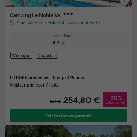
★★★
Camping Le Noble Val
Saint Antonin Noble Val
-
Voir sur la carte
Avis clients
8.2
/10
Wifi payant
Club enfant
LODGE 5 personnes - Lodge 3/5 pers
Meilleur prix pour 7 nuits
-30%
254,80 €
364 €
d'économie
Voir les hébergements