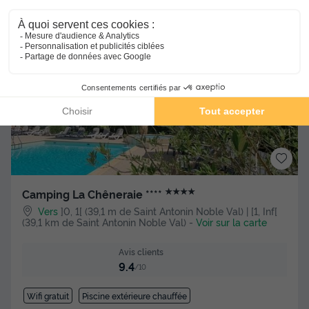
Autres résultats autour de Saint Antonin
Noble Val
★★★★
Camping La Chêneraie ****
Vers
]0, 1[ (39,1 m de Saint Antonin Noble Val) | [1, Inf[
(39,1 km de Saint Antonin Noble Val)
-
Voir sur la carte
Avis clients
9.4
/10
Wifi gratuit
Piscine extérieure chauffée