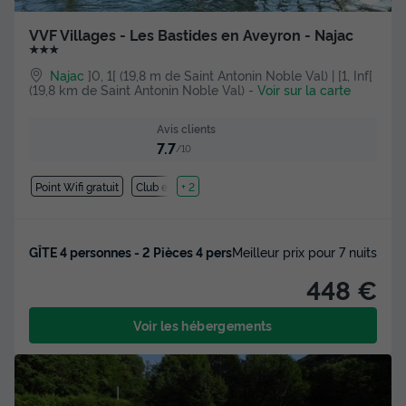
VVF Villages - Les Bastides en Aveyron - Najac
★★★
Najac
]0, 1[ (19,8 m de Saint Antonin Noble Val) | [1, Inf[
(19,8 km de Saint Antonin Noble Val)
-
Voir sur la carte
Avis clients
7.7
/10
Point Wifi gratuit
Club enfant
+ 2
GÎTE 4 personnes - 2 Pièces 4 pers
Meilleur prix pour 7 nuits
448 €
Voir les hébergements