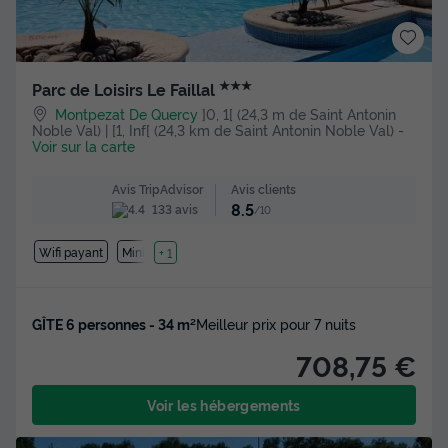
★★★
Parc de Loisirs Le Faillal
Montpezat De Quercy
]0, 1[ (24,3 m de Saint Antonin
Noble Val) | [1, Inf[ (24,3 km de Saint Antonin Noble Val)
-
Voir sur la carte
Avis clients
Avis TripAdvisor
8.5
133 avis
/10
Wifi payant
Mini-golf
+ 1
GÎTE 6 personnes - 34 m²
Meilleur prix pour 7 nuits
708,75 €
Voir les hébergements