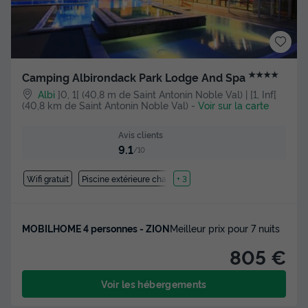
★★★★
Camping Albirondack Park Lodge And Spa
Albi
]0, 1[ (40,8 m de Saint Antonin Noble Val) | [1, Inf[
(40,8 km de Saint Antonin Noble Val)
-
Voir sur la carte
Avis clients
9.1
/10
Wifi gratuit
Piscine extérieure chauffée
+ 3
MOBILHOME 4 personnes - ZION
Meilleur prix pour 7 nuits
805 €
Voir les hébergements