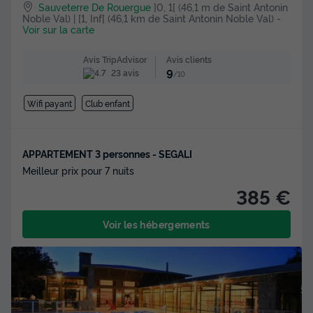
Sauveterre De Rouergue
]0, 1[ (46,1 m de Saint Antonin
Noble Val) | [1, Inf[ (46,1 km de Saint Antonin Noble Val)
-
Voir sur la carte
Avis clients
Avis TripAdvisor
9
23 avis
/10
Wifi payant
Club enfant
APPARTEMENT 3 personnes - SEGALI
Meilleur prix pour 7 nuits
385 €
Voir les hébergements