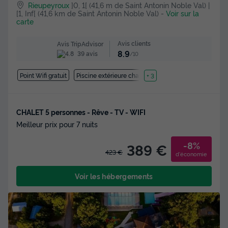
Rieupeyroux
]0, 1[ (41,6 m de Saint Antonin Noble Val) |
[1, Inf[ (41,6 km de Saint Antonin Noble Val)
-
Voir sur la
carte
Avis clients
Avis TripAdvisor
8.9
39 avis
/10
Point Wifi gratuit
Piscine extérieure chauffée
+ 3
CHALET 5 personnes - Rêve - TV - WIFI
Meilleur prix pour 7 nuits
-8%
389 €
423 €
d'économie
Voir les hébergements