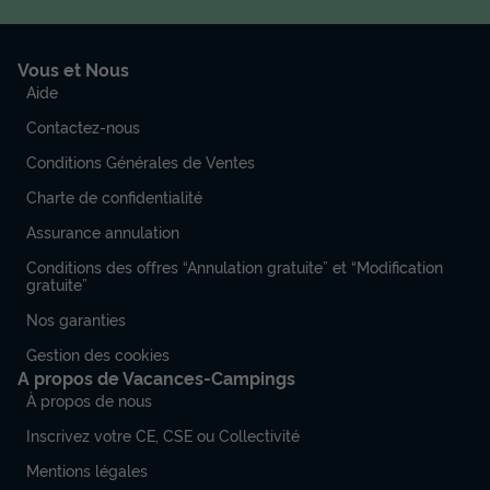
Lave-vaisselle
Congélateur
+ 6
Vous et Nous
Aide
CHALET 5 personnes - Premium 34 m² (2 chambres) accès
handicapé
Contactez-nous
du
22/08/2026
au
29/08/2026
Conditions Générales de Ventes
Modifier les dates
Meilleur prix pour 7 nuits
Charte de confidentialité
786,45 €
Assurance annulation
Conditions des offres “Annulation gratuite” et “Modification
Voir les disponibilités
gratuite”
Nos garanties
Gestion des cookies
A propos de Vacances-Campings
À propos de nous
Inscrivez votre CE, CSE ou Collectivité
Mentions légales