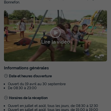
Bonnefon.
TENTE 5 personnes - Confort 37 m² 2
chambres (sans sanitaires)
Surface
Adultes
Chambres
Lire la vidéo
37m²
5
2
Terrasse couverte
Animaux autorisés *
Voir le plan 2D
Cafetière
Congélateur
Réfrigérateur
+ 2
Informations générales
Date et heures d’ouverture
TENTE 5 personnes - Confort 37 m² 2 chambres (sans
sanitaires)
Ouvert du 19 avril au 30 septembre
du
22/08/2026
au
29/08/2026
De 08:30 à 23:00
Modifier les dates
Horaires de la réception
Meilleur prix pour 7 nuits
426,30 €
Ouvert en juillet et août, tous les jours, de 08:30 à 12:30
Ouvert en juillet et août, tous les jours, de 15:00 à 19:00