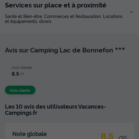
Services sur place et à proximité
Meilleur prix pour 7 nuits
504 €
Santé et Bien-être, Commerces et Restauration, Locations
et équipements, divers
Voir les disponibilités
Avis sur Camping Lac de Bonnefon
★★★
Avis clients
8.5
/10
Avis clients
MOBILHOME 8 personnes - Confort 3
Les 10 avis des utilisateurs Vacances-
chambres
Campings.fr
Surface
Adultes
Enfants
Chambres
Salle de bain
30m²
6
2
3
1
8.5
Note globale
Terrasse semi-couverte
Animaux autorisés *
Cafetière
/10