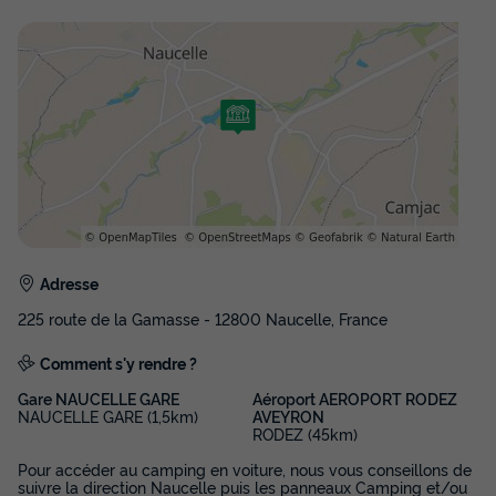
Surface
Adultes
Chambres
Salle de bain
25m²
4
2
1
Terrasse couverte
Animaux autorisés *
Cafetière
Congélateur
Réfrigérateur
+ 5
MOBILHOME 4 personnes - Espace 2 chambres
du
05/09/2026
au
12/09/2026
Modifier les dates
Meilleur prix pour 7 nuits
Adresse
420 €
225 route de la Gamasse - 12800 Naucelle, France
Voir les disponibilités
Comment s'y rendre ?
Gare NAUCELLE GARE
Aéroport AEROPORT RODEZ
NAUCELLE GARE (1,5km)
AVEYRON
RODEZ (45km)
Pour accéder au camping en voiture, nous vous conseillons de
suivre la direction Naucelle puis les panneaux Camping et/ou