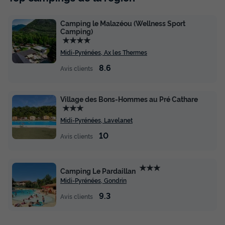
Camping le Malazéou (Wellness Sport
Camping)
★★★★
Midi-Pyrénées, Ax les Thermes
8.6
Avis clients
TENTE TOILE ET BOIS 4 personnes - >
NOUVEAU Tente Safari Premium 2
chambres
Village des Bons-Hommes au Pré Cathare
★★★
Surface
Adultes
Chambres
Salle de bain
Midi-Pyrénées, Lavelanet
27m²
4
2
1
10
Avis clients
Terrasse couverte
Animaux autorisés *
Cafetière
Chaise longue
Congélateur
+ 3
★★★
Camping Le Pardaillan
Midi-Pyrénées, Gondrin
TENTE TOILE ET BOIS 4 personnes - > NOUVEAU Tente
9.3
Avis clients
Safari Premium 2 chambres
du
16/08/2026
au
23/08/2026
Modifier les dates