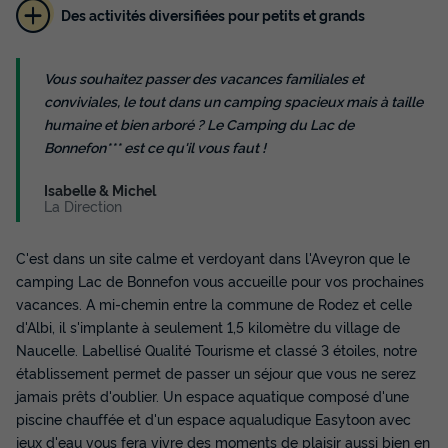
Des activités diversifiées pour petits et grands
CHALET 2 personnes - Confort 20 m² (1
chambre)
Vous souhaitez passer des vacances familiales et
conviviales, le tout dans un camping spacieux mais à taille
Annulation gratuite
humaine et bien arboré ? Le Camping du Lac de
Surface
Adultes
Chambres
Salle de bain
Bonnefon*** est ce qu'il vous faut !
20m²
2
1
1
Isabelle & Michel
Terrasse semi-couverte
Voir le plan 2D
La Direction
Animaux autorisés *
Cafetière
Congélateur
Réfrigérateur
+ 5
C'est dans un site calme et verdoyant dans l'Aveyron que le
camping Lac de Bonnefon vous accueille pour vos prochaines
CHALET 2 personnes - Confort 20 m² (1 chambre)
vacances. A mi-chemin entre la commune de Rodez et celle
du
19/09/2026
au
26/09/2026
d'Albi, il s'implante à seulement 1,5 kilomètre du village de
Modifier les dates
Naucelle. Labellisé Qualité Tourisme et classé 3 étoiles, notre
Meilleur prix pour 7 nuits
établissement permet de passer un séjour que vous ne serez
406 €
jamais prêts d'oublier. Un espace aquatique composé d'une
piscine chauffée et d'un espace aqualudique Easytoon avec
Voir les disponibilités
jeux d'eau vous fera vivre des moments de plaisir aussi bien en