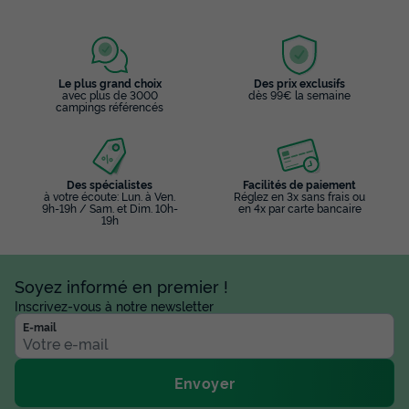
Meilleur prix pour 7 nuits
735 €
Le plus grand choix
Des prix exclusifs
Voir les disponibilités
avec plus de 3000
dès 99€ la semaine
campings référencés
Des spécialistes
Facilités de paiement
à votre écoute: Lun. à Ven.
Réglez en 3x sans frais ou
9h-19h / Sam. et Dim. 10h-
en 4x par carte bancaire
19h
Soyez informé en premier !
CHALET 5 personnes - Premium 34 m² (2
Inscrivez-vous à notre newsletter
chambres) accès handicapé
E-mail
Surface
Adultes
Chambres
Salle de bain
34m²
5
2
1
Envoyer
Terrasse couverte
Animaux autorisés *
Cafetière