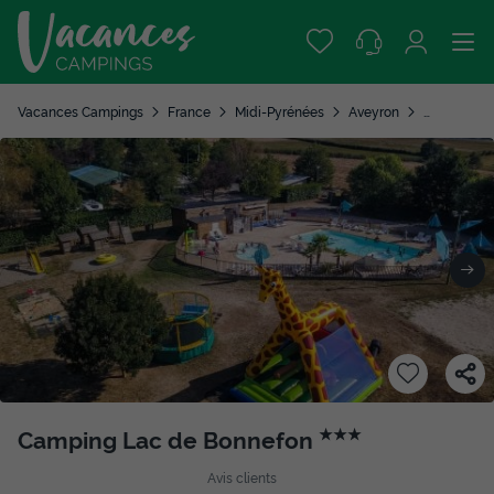
Vacances Campings
France
Midi-Pyrénées
Aveyron
Naucelle
Camping Lac de Bonnefon
★★★
Avis clients