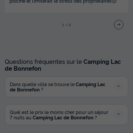
piscine et l’imiterait le stress des propriétaires😉
CHALET 4 personnes - Espace avec vue sur Lac (2
chambres)
du
10/09/2026
au
17/09/2026
Modifier les dates
1
2
Meilleur prix pour 7 nuits
609 €
Voir les disponibilités
Questions fréquentes sur le
Camping Lac
de Bonnefon
Dans quelle ville se trouve le
Camping Lac
de Bonnefon
?
Quel est le prix le moins cher pour un séjour
7 nuits au
Camping Lac de Bonnefon
?
CHALET 8 personnes - Premium 35 m²
avec vue sur le lac