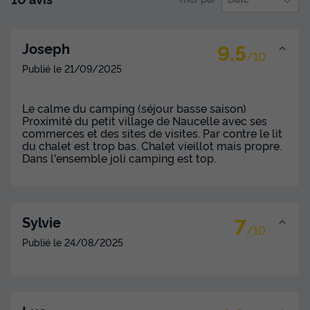
CHALET 5 personnes - Premium avec vue
sur le Lac 34 m² 2 chambres
9.5
Joseph
/10
Annulation gratuite
Publié le
21/09/2025
Surface
Adultes
Enfants
Chambres
Salle de bain
34m²
4
1
2
1
Le calme du camping (séjour basse saison)
Terrasse couverte
Animaux autorisés *
Cafetière
Proximité du petit village de Naucelle avec ses
commerces et des sites de visites. Par contre le lit
Chaise longue
Lave-vaisselle
+ 7
du chalet est trop bas. Chalet vieillot mais propre.
Dans l'ensemble joli camping est top.
CHALET 5 personnes - Premium avec vue sur le Lac 34 m²
2 chambres
du
14/09/2026
au
21/09/2026
7
Sylvie
/10
Modifier les dates
Publié le
24/08/2025
Meilleur prix pour 7 nuits
609 €
Voir les disponibilités