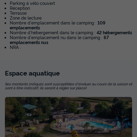
Parking à vélo couvert
BUNGALOW TOILÉ 6 personnes - Standard 25 m² 2
Réception
chambres
Terrasse
Zone de lecture
du
22/08/2026
au
29/08/2026
Nombre d'emplacement dans le camping :
109
Modifier les dates
emplacements
Nombre d'hébergement dans le camping :
42 hébergements
Meilleur prix pour 7 nuits
Nombre d'emplacement nu dans le camping :
67
441 €
emplacements nus
NRA :
Voir les disponibilités
Espace
aquatique
(les montants indiqués sont susceptibles d'évoluer au cours de la saison et
sont à titre indicatif, ils seront à régler sur place)
CHALET 6 personnes - Confort 30 m² 2
chambres