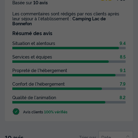
Basée sur
10 avis
Congélateur
Réfrigérateur
+ 5
Les commentaires sont rédigés par nos clients après
leur séjour à l'établissement :
Camping Lac de
Bonnefon
MOBILHOME 8 personnes - Confort 3 chambres
Résumé des avis
du
05/09/2026
au
12/09/2026
Modifier les dates
Situation et alentours
9.4
Meilleur prix pour 7 nuits
Services et équipes
8.5
560 €
Propreté de l'hébergement
9.1
Voir les disponibilités
Confort de l'hébergement
7.9
Qualité de l'animation
8.2
Avis clients
100% vérifiés
10 avis
Trier par
Date