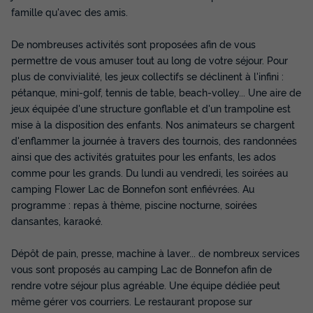
famille qu'avec des amis.
De nombreuses activités sont proposées afin de vous
permettre de vous amuser tout au long de votre séjour. Pour
plus de convivialité, les jeux collectifs se déclinent à l'infini :
pétanque, mini-golf, tennis de table, beach-volley... Une aire de
jeux équipée d'une structure gonflable et d'un trampoline est
mise à la disposition des enfants. Nos animateurs se chargent
d'enflammer la journée à travers des tournois, des randonnées
ainsi que des activités gratuites pour les enfants, les ados
CHALET 4 personnes - Confort 30 m² (2
comme pour les grands. Du lundi au vendredi, les soirées au
chambres)
camping Flower Lac de Bonnefon sont enfiévrées. Au
Annulation gratuite
programme : repas à thème, piscine nocturne, soirées
dansantes, karaoké.
Surface
Adultes
Chambres
Salle de bain
30m²
4
2
1
Dépôt de pain, presse, machine à laver... de nombreux services
Terrasse semi-couverte
Animaux autorisés *
Cafetière
vous sont proposés au camping Lac de Bonnefon afin de
Congélateur
Réfrigérateur
+ 4
rendre votre séjour plus agréable. Une équipe dédiée peut
même gérer vos courriers. Le restaurant propose sur