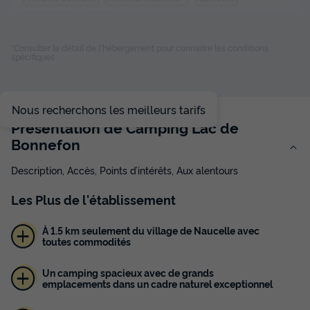
Congélateur
Réfrigérateur
+ 2
*Consulter le détail de l'hébergement pour connaitre les conditions
spécifiques
BUNGALOW TOILÉ 5 personnes - Standard 25 m² (2
chambres) avec sanitaires
du
22/08/2026
au
29/08/2026
Nous recherchons les meilleurs tarifs
Modifier les dates
Présentation de Camping Lac de
Meilleur prix pour 7 nuits
Bonnefon
367,50 €
Description, Accès, Points d’intérêts, Aux alentours
Voir les disponibilités
Les
Plus
de l'établissement
À 1.5 km seulement du village de Naucelle avec
toutes commodités
Un camping spacieux avec de grands
emplacements dans un cadre naturel exceptionnel