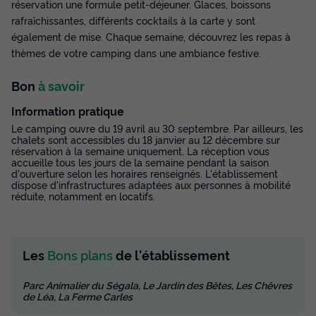
réservation une formule petit-déjeuner. Glaces, boissons
CHALET 4 personnes - Confort 30 m² (2 chambres)
rafraîchissantes, différents cocktails à la carte y sont
également de mise. Chaque semaine, découvrez les repas à
du
24/09/2026
au
01/10/2026
Modifier les dates
thèmes de votre camping dans une ambiance festive.
Meilleur prix pour 7 nuits
Bon
à savoir
420 €
Information pratique
Voir les disponibilités
Le camping ouvre du 19 avril au 30 septembre. Par ailleurs, les
chalets sont accessibles du 18 janvier au 12 décembre sur
réservation à la semaine uniquement. La réception vous
accueille tous les jours de la semaine pendant la saison
d'ouverture selon les horaires renseignés. L'établissement
dispose d'infrastructures adaptées aux personnes à mobilité
réduite, notamment en locatifs.
Les
Bons plans
de l'établissement
Parc Animalier du Ségala, Le Jardin des Bêtes, Les Chêvres
MOBILHOME 4 personnes - Espace 2
de Léa, La Ferme Carles
chambres