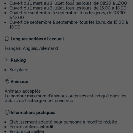
Ouvert du 1 mars au 3 juillet, tous les jours, de 08:30 à 12:00
Voir les disponibilités
Ouvert du 1 mars au 3 juillet, tous les jours, de 15:00 à 18:00
Ouvert de septembre à septembre, tous les jours, de 08:30
à 12:00
Ouvert de septembre à septembre, tous les jours, de 15:00 à
18:00
Langues parlées à l'accueil
Français, Anglais, Allemand
Parking
Sur place
BUNGALOW TOILÉ 6 personnes - Standard
Animaux
25 m² 2 chambres
Animaux acceptés.
Surface
Adultes
Enfants
Chambres
Salle de bain
Le nombre maximum d'animaux autorisés est indiqué dans les
25m²
4
2
2
1
détails de l'hébergement concerné.
Animaux autorisés *
Cafetière
Voir le plan 2D
Informations pratiques
Congélateur
Réfrigérateur
Salon de jardin
+ 1
Établissement adapté pour personne à mobilité réduite
Feux d'artifices interdits
Voiture conseillée