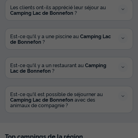
Les clients ont-ils apprécié leur séjour au
Annulation gratuite
Camping Lac de Bonnefon
?
Surface
Adultes
Chambres
Salle de bain
35m²
8
3
1
Animaux autorisés *
Cafetière
Chaise longue
Est-ce qu'il y a une piscine au
Camping Lac
de Bonnefon
?
Lave-vaisselle
Congélateur
+ 6
Est-ce qu'il y a un restaurant au
Camping
CHALET 8 personnes - Premium 35 m² avec vue sur le lac
Lac de Bonnefon
?
du
09/09/2026
au
16/09/2026
Modifier les dates
Meilleur prix pour 7 nuits
Est-ce qu'il est possible de séjourner au
679 €
Camping Lac de Bonnefon
avec des
animaux de compagnie ?
Voir les disponibilités
Top campings de la région