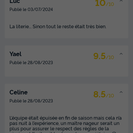
10
Luc
/10
Publié le
03/07/2024
La literie... Sinon tout le reste était très bien.
9.5
Yael
/10
Publié le
28/08/2023
CHALET 4 personnes - Espace avec vue
sur Lac (2 chambres)
Annulation gratuite
8.5
Celine
Surface
Adultes
Chambres
Salle de bain
/10
31m²
4
2
1
Publié le
28/08/2023
Terrasse couverte
Animaux autorisés *
Chaise longue
L’équipe était épuisée en fin de saison mais cela n’a
Lave-vaisselle
Congélateur
+ 5
pas nuit à l’expérience, un maître nageur serait un
plus pour assurer le respect des règles de la