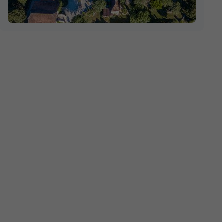
Voir les disponibilités
MOBILHOME 4 personnes -
2 chambres
PREMIUM 2 chambres
du
29/08/2026
au
05/09/2026
Modifier les dates
Meilleur prix pour 7 nuits
limatisation
718,20 €
Voir les disponibilités
LODGE 4 personnes - Lodge Safari
icaine
africaine
du
04/09/2026
au
11/09/2026
Modifier les dates
Meilleur prix pour 7 nuits
aux autorisés *