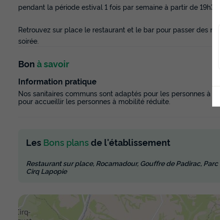
pendant la période estival 1 fois par semaine à partir de 19h30
Retrouvez sur place le restaurant et le bar pour passer des m
soirée.
Bon
à savoir
Information pratique
Nos sanitaires communs sont adaptés pour les personnes à mob
pour accueillir les personnes à mobilité réduite.
Les
Bons plans
de l'établissement
Restaurant sur place, Rocamadour, Gouffre de Padirac, Parc n
Cirq Lapopie