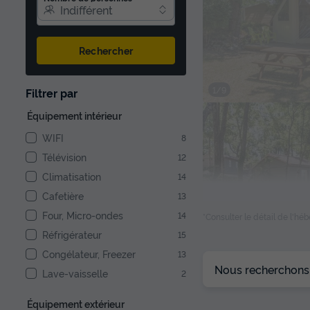
Indifférent
Rechercher
1/9
Filtrer par
Équipement intérieur
WIFI
8
Télévision
12
Climatisation
14
Cafetière
13
Four, Micro-ondes
14
*Consulter le détail de l'h
Réfrigérateur
15
Congélateur, Freezer
13
1/14
Nous recherchons l
Lave-vaisselle
2
Équipement extérieur