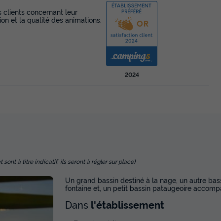
s clients concernant leur
ion et la qualité des animations.
En savoir plus
MOBILHOME 6 personnes - PREMIUM 
Récent
2024
Surface
Adultes
Chambres
Salle de bain
30m²
6
3
2
Terrasse couverte
Accès wifi
Climatisation
Animaux a
Lit bébé
+ 9
En savoir plus
nt à titre indicatif, ils seront à régler sur place)
MOBILHOME 4 personnes - EXCLUSIF 
Un grand bassin destiné à la nage, un autre bas
fontaine et, un petit bassin pataugeoire accomp
Neuf
Dans
l'établissement
Surface
Adultes
Chambres
Salle de bain
38m²
4
2
2