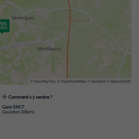
En savoir plus
MOBILHOME 4 personnes - PREMIUM 
Récent
Surface
Adultes
Chambres
Salle de bain
27m²
4
2
1
Terrasse semi-couverte
Accès wifi
C
Voir le plan 2D
Animaux autorisés *
Lit bébé
+ 10
En savoir plus
Comment s'y rendre ?
LODGE 4 personnes - Lodge Safari afr
Gare SNCF
Surface
Adultes
Chambres
Salle de bain
Gourdon (19km)
35m²
4
2
1
Terrasse semi-couverte
Accès wifi
Climatisation
Anim
Lit bébé
+ 6