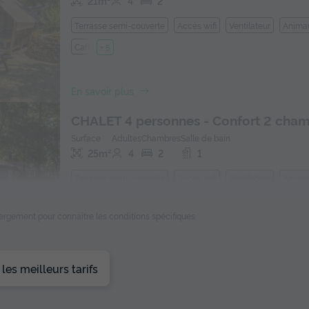
21m²
4
2
Terrasse semi-couverte
Accès wifi
Ventilateur
Animau
Cafetière
+ 5
En savoir plus
CHALET 4 personnes - Confort 2 cha
Surface
Adultes
Chambres
Salle de bain
25m²
4
2
1
Terrasse semi-couverte
Accès wifi
Ventilateur
Animau
Lit bébé
+ 9
ébergement pour connaitre les conditions spécifiques
En savoir plus
es meilleurs tarifs
CHALET 4 personnes - CONFORT - 2 c
vue vallée