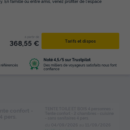
. En famille ou entre amis, venez profiter de l'espace
à partir de
368,55 €
Tarifs et dispos
Noté 4,5/5 sur Trustpilot
 référencés
Des milliers de voyageurs satisfaits nous font
confiance
TENTE TOILE ET BOIS 4 personnes -
nte confort -
Tente confort - 2 chambres - cuisine
4 pers.
- sans sanitaires 4 pers.
du
04/09/2026
au
11/09/2026