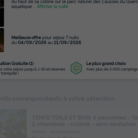
du haut de sa colline sur le parc naturel des Causses du Quercy
aquatique
... Afficher la suite
Meilleure offre
pour séjour 7 nuits
du
04/09/2026
au
11/09/2026
ation Gratuite (1)
Le plus grand choix
z votre séjour jusqu'à J-30 et réservez
Avec plus de 3 000 campings
 tranquille !
ts correspondants à votre sélection
TENTE TOILE ET BOIS 4 personnes - Te
2 chambres - cuisine - sans sanitaires 
Surface
Adultes
Chambres