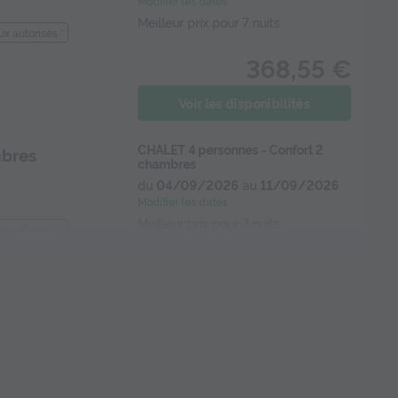
Modifier les dates
Meilleur prix pour 7 nuits
x autorisés *
368,55 €
Voir les disponibilités
CHALET 4 personnes - Confort 2
mbres
chambres
du
04/09/2026
au
11/09/2026
Modifier les dates
Meilleur prix pour 7 nuits
x autorisés *
478,80 €
Voir les disponibilités
CHALET 4 personnes - CONFORT - 2
hambres -
chambres - vue vallée