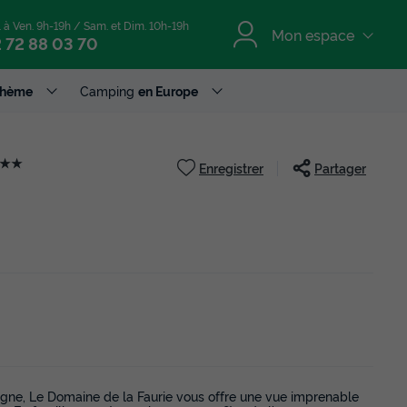
. à Ven. 9h-19h / Sam. et Dim. 10h-19h
Mon espace
 72 88 03 70
Thème
Camping
en Europe
★★
Enregistrer
Partager
dogne, Le Domaine de la Faurie vous offre une vue imprenable