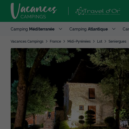
Camping
Méditerranée
Camping
Atlantique
Ca
Vacances Campings
France
Midi-Pyrénées
Lot
Seniergues