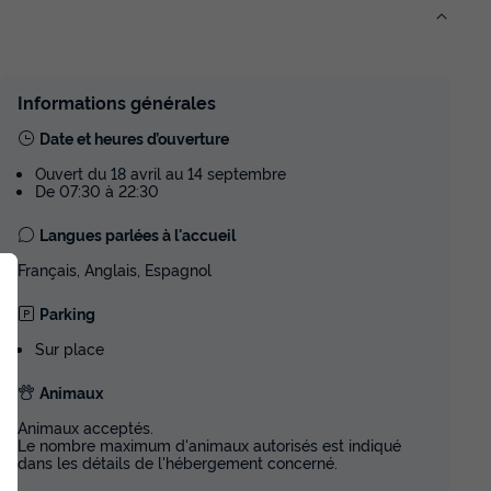
 3 Chambres -
Confort 3 Chambres - vue vallée
du
02/09/2026
au
09/09/2026
Modifier les dates
Meilleur prix pour 7 nuits
Informations générales
Micro-ondes
Date et heures d’ouverture
607,95 €
Ouvert du 18 avril au 14 septembre
De 07:30 à 22:30
Voir les disponibilités
Langues parlées à l'accueil
MOBILHOME 6 personnes - Confort
 chambres
Français, Anglais, Espagnol
3 chambres
du
30/08/2026
au
06/09/2026
Parking
Modifier les dates
Sur place
Meilleur prix pour 7 nuits
aux autorisés *
Animaux
638,40 €
Animaux acceptés.
Le nombre maximum d'animaux autorisés est indiqué
dans les détails de l'hébergement concerné.
Voir les disponibilités