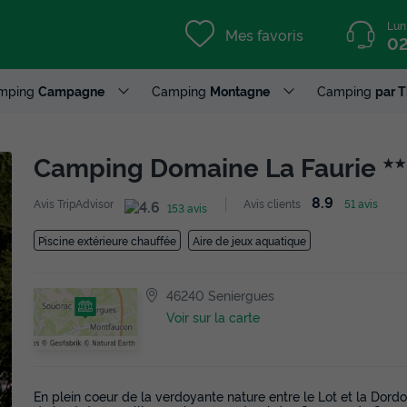
Lun
Mes favoris
02
mping
Campagne
Camping
Montagne
Camping
par 
Camping Domaine La Faurie
★★
8.9
Avis TripAdvisor
Avis clients
51 avis
153 avis
Piscine extérieure chauffée
Aire de jeux aquatique
46240 Seniergues
Voir sur la carte
En plein coeur de la verdoyante nature entre le Lot et la Dor