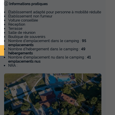
Informations pratiques
TENTE 2 personnes - Tente Nomade
olite - 1
Établissement adapté pour personne à mobilité réduite
Insolite - 1 chambre - avec cuisine et
ivé
Établissement non fumeur
sanitaire privé
Voiture conseillée
du
31/08/2026
au
07/09/2026
Réception
Modifier les dates
Terrasse
Salle de réunion
Meilleur prix pour 7 nuits
Boutique de souvenirs
Nombre d'emplacement dans le camping :
95
661,50 €
emplacements
r
Réfrigérateur
Nombre d'hébergement dans le camping :
49
hébergements
Nombre d'emplacement nu dans le camping :
41
Voir les disponibilités
emplacements nus
NRA :
MOBILHOME 4 personnes - Mobil-
me PREMIUM
home PREMIUM Cosy - 2 chambres
du
29/08/2026
au
05/09/2026
Modifier les dates
Meilleur prix pour 7 nuits
Congélateur
Voir la carte
678,30 €