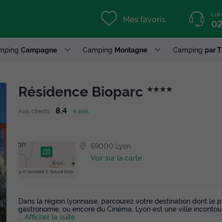
Lun
Mes favoris
02
mping
Campagne
Camping
Montagne
Camping
par 
Résidence Bioparc
★★★★
8.4
Avis clients
4 avis
69000 Lyon
Voir sur la carte
Dans la région lyonnaise, parcourez votre destination dont le pri
gastronomie, ou encore du Cinéma, Lyon est une ville incontour
... Afficher la suite