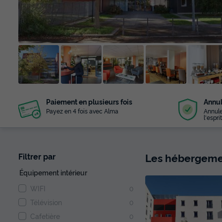
+ 4
Paiement en plusieurs fois
Annul
photos
Payez en 4 fois avec Alma
Annule
l'esprit
Les hébergemen
Filtrer par
Équipement intérieur
WIFI
0
Télévision
0
Cafetière
0