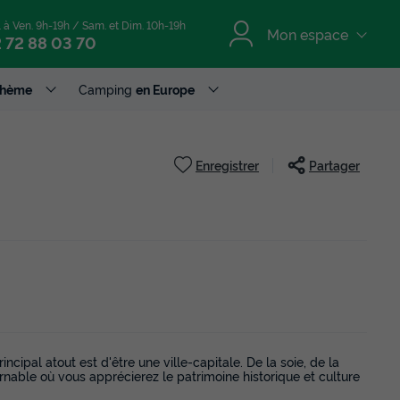
. à Ven. 9h-19h / Sam. et Dim. 10h-19h
Mon espace
 72 88 03 70
Thème
Camping
en Europe
Enregistrer
Partager
ncipal atout est d'être une ville-capitale. De la soie, de la
nable où vous apprécierez le patrimoine historique et culture