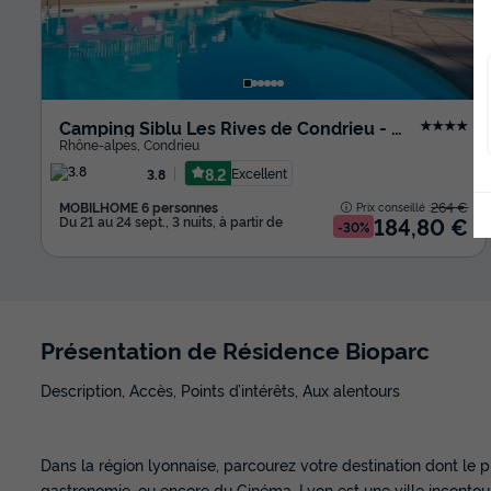
Camping Siblu Les Rives de Condrieu - Funpass inclus
★★★★
Rhône-alpes
,
Condrieu
8.2
Excellent
3.8
MOBILHOME 6 personnes
264 €
Prix conseillé :
184,80 €
Du 21 au 24 sept., 3 nuits, à partir de
-30%
Présentation de Résidence Bioparc
Description, Accès, Points d’intérêts, Aux alentours
Dans la région lyonnaise, parcourez votre destination dont le pri
gastronomie, ou encore du Cinéma, Lyon est une ville incontour