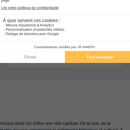
Camping du Val de Saône
★★★
Rhône-alpes
,
Thoissey
8.1
Excellent
29 €
HÉBERGEMENT INSOLITE 2 personnes
Du 22 au 23 sept., 1 nuit, à partir de
ncipal atout est d'être une ville-capitale. De la soie, de la
nable où vous apprécierez le patrimoine historique et culturel. A