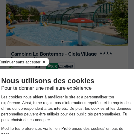
Camping Le Bontemps - Ciela Village
★★★★
Rhône-alpes
,
Vernioz
8.3
Excellent
3.3
116 €
MOBILHOME 4 personnes
Du 8 au 10 sept., 2 nuits, à partir de
Annulation gratuite