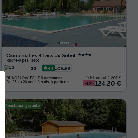
Camping Les 3 Lacs du Soleil
★★★★
Rhône-alpes
,
Trept
8.3
Excellent
3.3
BUNGALOW TOILÉ 6 personnes
207 €
Prix conseillé :
124,20 €
Du 25 au 28 août, 3 nuits, à partir de
-40%
Annulation gratuite