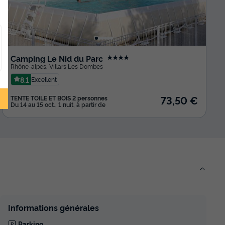
Camping Le Nid du Parc
★★★★
Rhône-alpes
,
Villars Les Dombes
8.1
Excellent
73,50 €
TENTE TOILE ET BOIS 2 personnes
Du 14 au 15 oct., 1 nuit, à partir de
Informations générales
Parking