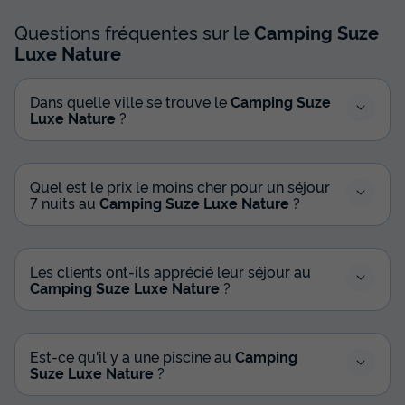
cuisine - salle d'eau
Questions fréquentes sur le
Camping Suze
Annulation gratuite
Luxe Nature
Surface
Adultes
Chambres
Salle de bain
30m²
4
2
1
Dans quelle ville se trouve le
Camping Suze
Luxe Nature
?
Terrasse couverte
Accès wifi
Animaux autorisés *
Cafetière
Congélateur
+ 3
Quel est le prix le moins cher pour un séjour
7 nuits au
Camping Suze Luxe Nature
?
LODGE 4 personnes - Lodge Naturel 30m² + 15m² en
mezzanine - 2 chambres - cuisine - salle d'eau
du
19/09/2026
au
26/09/2026
Modifier les dates
Les clients ont-ils apprécié leur séjour au
Camping Suze Luxe Nature
?
Meilleur prix pour 7 nuits
966 €
Est-ce qu'il y a une piscine au
Camping
Voir les disponibilités
Suze Luxe Nature
?