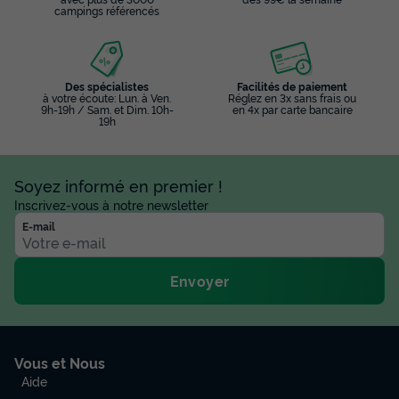
campings référencés
Adultes
Chambres
Salle de bain
4
2
1
Terrasse semi-couverte
Accès wifi
Animaux autorisés *
Des spécialistes
Facilités de paiement
à votre écoute: Lun. à Ven.
Réglez en 3x sans frais ou
Cafetière
Congélateur
+ 4
9h-19h / Sam. et Dim. 10h-
en 4x par carte bancaire
19h
LODGE 4 personnes - Lodge Ruisseau 28m² - 2 chambres
- Spa - cuisine - salle d'eau
Soyez informé en premier !
du
19/08/2026
au
26/08/2026
Inscrivez-vous à notre newsletter
Modifier les dates
E-mail
Meilleur prix pour 7 nuits
1 117 €
Envoyer
Voir les disponibilités
Vous et Nous
Aide