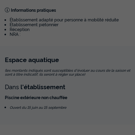
- 1 chambre - coin cuisine - salle d'eau -
Hébergement de plain pied accessible
Informations pratiques
PMR
Établissement adapté pour personne à mobilité réduite
Annulation gratuite
Établissement piétonnier
Réception
Surface
Adultes
Chambres
Salle de bain
NRA :
24m²
3
1
1
Terrasse couverte
Accès wifi
Animaux autorisés *
Espace
aquatique
Accueil mobilité réduite
Cafetière
+ 2
(les montants indiqués sont susceptibles d'évoluer au cours de la saison et
sont à titre indicatif, ils seront à régler sur place)
LODGE 3 personnes - Lodge Central 24m² - 1 chambre -
Dans
l'établissement
coin cuisine - salle d'eau - Hébergement de plain pied
accessible PMR
Piscine extérieure non chauffée
du
24/09/2026
au
01/10/2026
Modifier les dates
Ouvert du 15 juin au 15 septembre
Meilleur prix pour 7 nuits
750 €
Voir les disponibilités