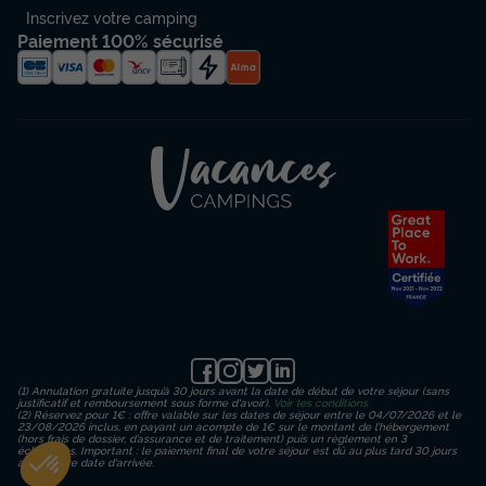
du
24/09/2026
au
01/10/2026
Inscrivez votre camping
Modifier les dates
Paiement 100% sécurisé
Meilleur prix pour 7 nuits
1 135 €
Voir les disponibilités
(1) Annulation gratuite jusqu’à 30 jours avant la date de début de votre séjour (sans
LODGE 6 personnes - Lodge Jasmin 34m²
justificatif et remboursement sous forme d'avoir).
Voir les conditions
(2) Réservez pour 1€ : offre valable sur les dates de séjour entre le 04/07/2026 et le
- 3 chambres - cuisine - salle d'eau
23/08/2026 inclus, en payant un acompte de 1€ sur le montant de l’hébergement
(hors frais de dossier, d’assurance et de traitement) puis un règlement en 3
échéances. Important : le paiement final de votre séjour est dû au plus tard 30 jours
Annulation gratuite
avant votre date d'arrivée.