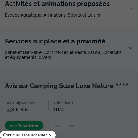
Activités et animations proposées
Espace aquatique, Animations, Sports et Loisirs
Services sur place et à proximité
Santé et Bien-être, Commerces et Restauration, Locations
et équipements, divers
LODGE 4 personnes - Lodge Clairière -
25m2 - 2 chambres - cuisine -spa - sans
Avis sur Camping Suze Luxe Nature
★★★★
sanitaires
Annulation gratuite
Avis TripAdvisor
Avis clients
Surface
Adultes
Chambres
4.5
10
/10
24m²
4
2
Terrasse couverte
Accès wifi
Animaux autorisés *
Avis TripAdvisor
Avis clients
Cafetière
Réfrigérateur
+ 2