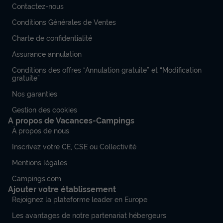
Contactez-nous
Conditions Générales de Ventes
Charte de confidentialité
Assurance annulation
LODGE 6 personnes - Lodge Rivière 30m²
Conditions des offres “Annulation gratuite” et “Modification
+ 15m² en mezzanine - 2 chambres - Spa
gratuite”
privatif - cuisine - salle d'eau
Nos garanties
Annulation gratuite
Gestion des cookies
A propos de Vacances-Campings
Adultes
Chambres
Salle de bain
À propos de nous
6
2
1
Inscrivez votre CE, CSE ou Collectivité
Terrasse couverte
Accès wifi
Animaux autorisés *
Mentions légales
Cafetière
Congélateur
+ 3
Campings.com
Ajouter votre établissement
Rejoignez la plateforme leader en Europe
LODGE 6 personnes - Lodge Rivière 30m² + 15m² en
mezzanine - 2 chambres - Spa privatif - cuisine - salle
Les avantages de notre partenariat hébergeurs
d'eau