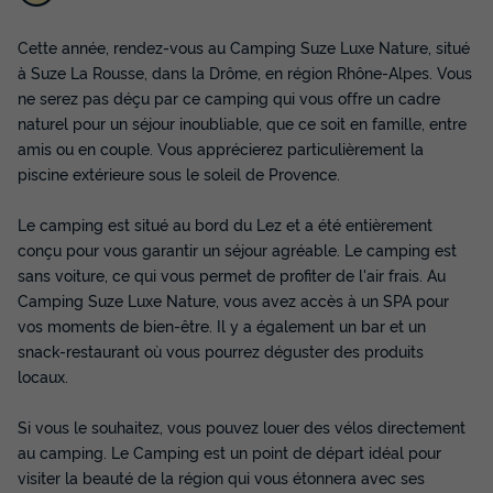
Cette année, rendez-vous au Camping Suze Luxe Nature, situé
à Suze La Rousse, dans la Drôme, en région Rhône-Alpes. Vous
CHALET 2 personnes - Cabane perchée
ne serez pas déçu par ce camping qui vous offre un cadre
Noyer - sans douche - avec wc et
naturel pour un séjour inoubliable, que ce soit en famille, entre
kitchenette
amis ou en couple. Vous apprécierez particulièrement la
Annulation gratuite
piscine extérieure sous le soleil de Provence.
Adultes
Chambres
Le camping est situé au bord du Lez et a été entièrement
2
1
conçu pour vous garantir un séjour agréable. Le camping est
Accès wifi
Réfrigérateur
sans voiture, ce qui vous permet de profiter de l'air frais. Au
Camping Suze Luxe Nature, vous avez accès à un SPA pour
vos moments de bien-être. Il y a également un bar et un
CHALET 2 personnes - Cabane perchée Noyer - sans
snack-restaurant où vous pourrez déguster des produits
douche - avec wc et kitchenette
locaux.
du
17/09/2026
au
24/09/2026
Modifier les dates
Si vous le souhaitez, vous pouvez louer des vélos directement
Meilleur prix pour 7 nuits
au camping. Le Camping est un point de départ idéal pour
578 €
visiter la beauté de la région qui vous étonnera avec ses