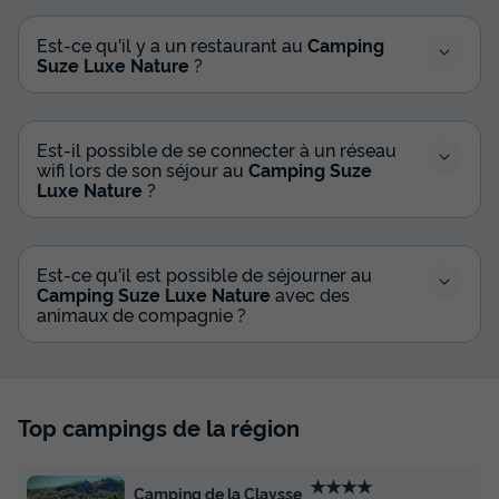
Est-ce qu'il y a un restaurant au
Camping
Suze Luxe Nature
?
Est-il possible de se connecter à un réseau
wifi lors de son séjour au
Camping Suze
Luxe Nature
?
LODGE 4 personnes - Lodge Château
32m² - 2 chambres - Spa - cuisine - salle
d'eau
Est-ce qu'il est possible de séjourner au
Annulation gratuite
Camping Suze Luxe Nature
avec des
animaux de compagnie ?
Adultes
Chambres
Salle de bain
4
2
1
Accès wifi
Animaux autorisés *
Cafetière
Chaise longue
Top campings de la région
Congélateur
+ 4
★★★★
Camping de la Claysse