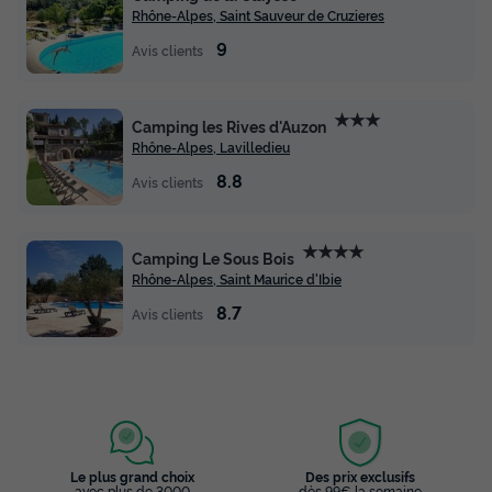
LODGE 4 personnes - Lodge Château 32m² - 2 chambres -
Rhône-Alpes, Saint Sauveur de Cruzieres
Spa - cuisine - salle d'eau
9
du
19/09/2026
au
26/09/2026
Avis clients
Modifier les dates
Meilleur prix pour 7 nuits
★★★
Camping les Rives d'Auzon
1 036 €
Rhône-Alpes, Lavilledieu
8.8
Voir les disponibilités
Avis clients
★★★★
Camping Le Sous Bois
Rhône-Alpes, Saint Maurice d'Ibie
8.7
Avis clients
LODGE 4 personnes - Lodge Ruisseau
28m² - 2 chambres - Spa - cuisine - salle
Le plus grand choix
Des prix exclusifs
d'eau
avec plus de 3000
dès 99€ la semaine