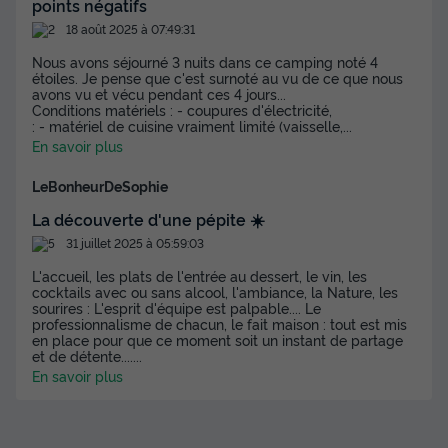
points négatifs
LODGE 4 personnes - Lodge Essentiel 30m² + 15m² en
18 août 2025 à 07:49:31
mezzanine - 2 chambres - cuisine - salle d'eau
du
19/09/2026
au
26/09/2026
Nous avons séjourné 3 nuits dans ce camping noté 4
étoiles. Je pense que c'est surnoté au vu de ce que nous
Modifier les dates
avons vu et vécu pendant ces 4 jours...
Meilleur prix pour 7 nuits
Conditions matériels : - coupures d'électricité,
: - matériel de cuisine vraiment limité (vaisselle,
...
966 €
En savoir plus
Voir les disponibilités
LeBonheurDeSophie
La découverte d'une pépite ☀️
31 juillet 2025 à 05:59:03
L'accueil, les plats de l'entrée au dessert, le vin, les
cocktails avec ou sans alcool, l'ambiance, la Nature, les
sourires : L'esprit d'équipe est palpable.... Le
professionnalisme de chacun, le fait maison : tout est mis
en place pour que ce moment soit un instant de partage
et de détente....
...
En savoir plus
LODGE 4 personnes - Lodge Naturel 30m²
+ 15m² en mezzanine - 2 chambres -