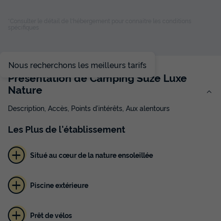
Terrasse couverte
Accès wifi
Cafetière
Réfrigérateur
*Consulter le détail de l'hébergement pour connaitre les conditions
spécifiques
Salon de jardin
+ 1
Nous recherchons les meilleurs tarifs
CHALET 2 personnes - Cabane Etoilée - avec WC et lave-
mains - micro cuisine sans eau - sans douche
Présentation de Camping Suze Luxe
du
18/09/2026
au
25/09/2026
Nature
Modifier les dates
Meilleur prix pour 7 nuits
Description, Accès, Points d’intérêts, Aux alentours
464 €
Les
Plus
de l'établissement
Voir les disponibilités
Situé au cœur de la nature ensoleillée
Piscine extérieure
Prêt de vélos