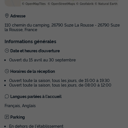
CHALET 2 personnes - Cabane perchée source - sans
douche - avec wc et cuisine
Adresse
du
23/09/2026
au
30/09/2026
110 chemin du camping, 26790 Suze La Rousse - 26790 Suze
Modifier les dates
la Rousse, France
Meilleur prix pour 7 nuits
Informations générales
578 €
Date et heures d’ouverture
Voir les disponibilités
Ouvert du 15 avril au 30 septembre
Horaires de la réception
Ouvert toute la saison, tous les jours, de 15:00 à 19:30
Ouvert toute la saison, tous les jours, de 08:00 à 12:00
Langues parlées à l'accueil
Français, Anglais
Parking
LODGE 3 personnes - Lodge Central 24m²
En dehors de l'établissement