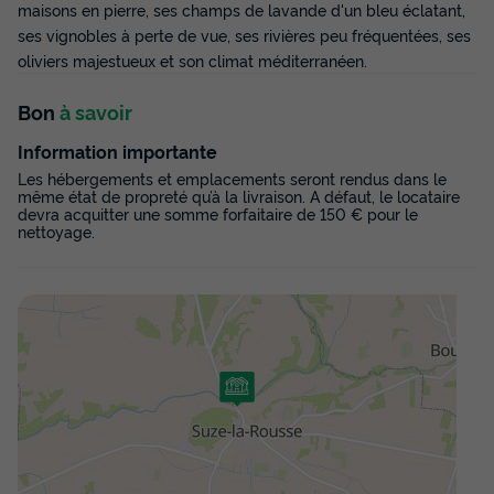
maisons en pierre, ses champs de lavande d'un bleu éclatant,
Voir les disponibilités
ses vignobles à perte de vue, ses rivières peu fréquentées, ses
oliviers majestueux et son climat méditerranéen.
Bon
à savoir
Information importante
Les hébergements et emplacements seront rendus dans le
même état de propreté qu’à la livraison. A défaut, le locataire
devra acquitter une somme forfaitaire de 150 € pour le
nettoyage.
CHALET 2 personnes - Cabane perchée
source - sans douche - avec wc et cuisine
Annulation gratuite
Adultes
Chambres
2
1
Accès wifi
Réfrigérateur