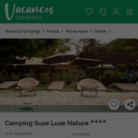
Vacances Campings
France
Rhône-Alpes
Drome
Suze la Rouss
Camping Suze Luxe Nature
★★★★
Avis TripAdvisor
Avis clients