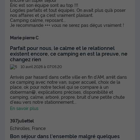
Éric est son équipe sont au top !!!
Logdes parfaits et tout équipés. On avait plus qu’à poser
nos affaires et ça c’est vraiment plaisant.
Camping calme, reposant...
Je recommande +++ vous ne serez pas déçus vraiment !
Marie pierre C
Parfait pour nous, le calme et le relationnel
existent encore, ce camping en est la preuve, ne
changez rien
LODGE 4 personnes - Lodge Essentiel
10 avril 2026 à 07:05:20
30m² + 15m² en mezzanine - 2 chambres -
cuisine - salle d'eau
Arrivés par hasard dans cette ville en fin d'AM, arrêt dans
ce camping avec notre van, super accueil, choix de la
Annulation gratuite
place, ok pour notre teckel qui se compare à un
doberman😁, explications précises, disponibilité et
Surface
Adultes
Chambres
Salle de bain
camping, calme, arboré, propre, bruit d'une petite chute
d'eau vers notre stationnement
...
30m²
4
2
1
En savoir plus
Terrasse couverte
Accès wifi
Animaux autorisés *
397juliettel
Cafetière
Congélateur
+ 3
Echirolles, France
Bon séjour dans l'ensemble malgré quelques