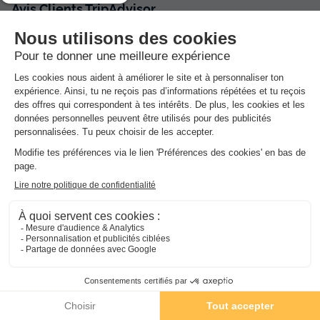
Avis Clients TripAdvisor
LODGE 4 personnes - Lodge Clairière - 25m2 - 2 chambres
- cuisine -spa - sans sanitaires
4.5
Excellent
du
23/09/2026
au
30/09/2026
57 avis
Modifier les dates
Meilleur prix pour 7 nuits
Emplacement
875 €
Literie
Chambres
Voir les disponibilités
Service
Qualité/prix
Propreté
Excellent
45
Très Bon
3
Moyen
3
Médiocre
3
Horrible
3