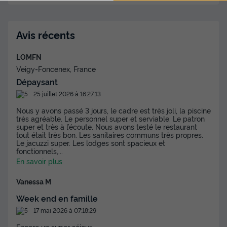
LODGE 4 personnes - Lodge Canal - 25m2
- 2 chambres - cuisine - sans salle de bain
Annulation gratuite
Avis récents
Surface
Adultes
Chambres
LOMFN
24m²
4
2
Veigy-Foncenex, France
Terrasse couverte
Accès wifi
Animaux autorisés *
Dépaysant
Cafetière
Réfrigérateur
+ 2
25 juillet 2026 à 16:27:13
Nous y avons passé 3 jours, le cadre est très joli, la piscine
très agréable. Le personnel super et serviable. Le patron
super et très à l’écoute. Nous avons testé le restaurant
LODGE 4 personnes - Lodge Canal - 25m2 - 2 chambres -
tout était très bon. Les sanitaires communs très propres.
cuisine - sans salle de bain
Le jacuzzi super. Les lodges sont spacieux et
du
24/09/2026
au
01/10/2026
fonctionnels,
...
Modifier les dates
En savoir plus
Meilleur prix pour 7 nuits
Vanessa M
893 €
Week end en famille
Voir les disponibilités
17 mai 2026 à 07:18:29
Encore un super séjour