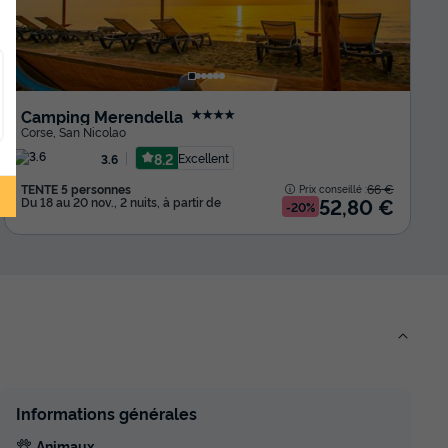
Camping Merendella
★★★★
Corse
,
San Nicolao
8.2
Excellent
3.6
TENTE 5 personnes
66 €
Prix conseillé :
52,80 €
Du 18 au 20 nov., 2 nuits, à partir de
-20%
Informations générales
Animaux