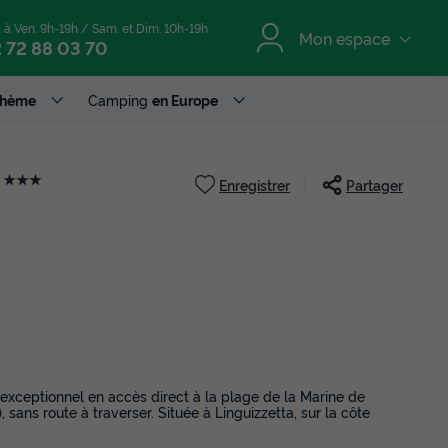
. à Ven. 9h-19h / Sam. et Dim. 10h-19h
Mon espace
 72 88 03 70
Thème
Camping
en Europe
a
★★★
Enregistrer
Partager
exceptionnel en accès direct à la plage de la Marine de
ans route à traverser. Située à Linguizzetta, sur la côte