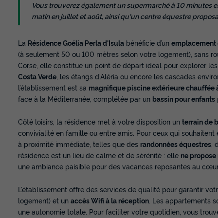
Vous trouverez également un supermarché à 10 minutes en 
matin en juillet et août, ainsi qu'un centre équestre propos
La
Résidence Goélia Perla d'Isula
bénéficie d’un
emplacement e
(à seulement 50 ou 100 mètres selon votre logement), sans route
Corse, elle constitue un point de départ idéal pour explorer le
Costa Verde
, les étangs d'Aléria ou encore les cascades envir
l’établissement est sa
magnifique piscine extérieure chauffé
face à la Méditerranée, complétée par un
bassin pour enfants
Côté loisirs, la résidence met à votre disposition un
terrain de 
convivialité en famille ou entre amis. Pour ceux qui souhaitent
à proximité immédiate, telles que des
randonnées équestres
, 
résidence est un lieu de calme et de sérénité : elle
ne propose 
une ambiance paisible pour des vacances reposantes au cœur 
L’établissement offre des services de qualité pour garantir vot
logement) et un
accès Wifi à la réception
. Les appartements s
une autonomie totale. Pour faciliter votre quotidien, vous trou