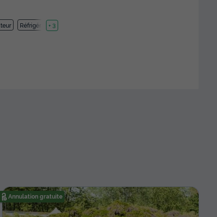
teur
Réfrigérateur
+ 3
Annulation gratuite