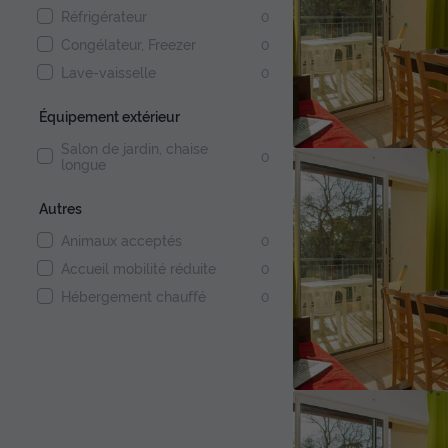
Réfrigérateur
0
Congélateur, Freezer
0
Lave-vaisselle
0
Équipement extérieur
Salon de jardin, chaise
0
longue
Autres
Animaux acceptés
0
Accueil mobilité réduite
0
Hébergement chauffé
0