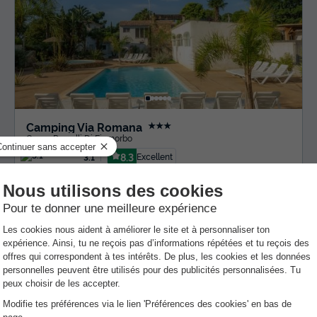
Camping Via Romana
★★★
Corse
,
Prunelli Di Fiumorbo
8.3
Excellent
3.1
CHALET 5 personnes
455 €
Prix conseillé :
209 €
Du 5 au 12 sept., 7 nuits, à partir de
-54%
Annulation gratuite