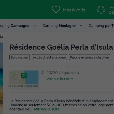
Lun
Mes favoris
02
mping
Campagne
Camping
Montagne
Camping
par 
ta
Résidence Goélia Perla d'Isul
Bord de mer
Accès direct à la plage
Piscine extérieure chauffée
20230 Linguizzetta
Voir sur la carte
La Résidence Goélia Perla d'Isula bénéficie d’un emplacement 
Bravone (à seulement 50 ou 100 mètres selon votre logement), s
orientale de
... Afficher la suite