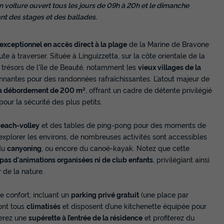
voiture ouvert tous les jours de 09h à 20h et le dimanche
ant des stages et des ballades.
xceptionnel en accès direct à la plage
de la Marine de Bravone
 à traverser. Située à Linguizzetta, sur la côte orientale de la
s trésors de l'île de Beauté, notamment les
vieux villages de la
onnantes pour des randonnées rafraîchissantes. L’atout majeur de
e à débordement de 200 m²
, offrant un cadre de détente privilégié
pour la sécurité des plus petits.
beach-volley
et des tables de ping-pong pour des moments de
 explorer les environs, de nombreuses activités sont accessibles
du
canyoning
, ou encore du canoë-kayak. Notez que cette
pas d'animations organisées ni de club enfants
, privilégiant ainsi
de la nature.
re confort, incluant un
parking privé gratuit
(une place par
ont tous
climatisés
et disposent d’une kitchenette équipée pour
verez une
supérette à l’entrée de la résidence
et profiterez du