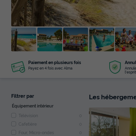
+ 14
Paiement en plusieurs fois
Annul
photos
Payez en 4 fois avec Alma
Annule
l'esprit
Les hébergemen
Filtrer par
Équipement intérieur
Télévision
0
Cafetière
0
Four, Micro-ondes
0