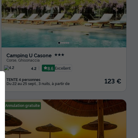
Camping U Casone
★★★
Corse
,
Ghisonaccia
8.6
Excellent
4.2
123 €
TENTE 4 personnes
Du 22 au 25 sept., 3 nuits, à partir de
Annulation gratuite