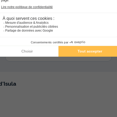
Camping Arinella Bianca
★★★★★
Corse
,
Ghisonaccia
8.3
Excellent
4.4
198 €
MOBILHOME 6 personnes
Du 28 sept. au 1 oct., 3 nuits, à partir de
d'Isula