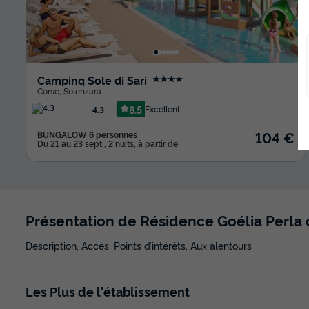
Camping Sole di Sari
★★★★
Corse
,
Solenzara
8.5
Excellent
4.3
104 €
BUNGALOW 6 personnes
Du 21 au 23 sept., 2 nuits, à partir de
Présentation de Résidence Goélia Perla 
Description, Accès, Points d’intérêts, Aux alentours
Les
Plus
de l'établissement