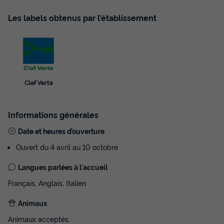
Les labels obtenus par l’établissement
Clef Verte
MOBILHOME 4 personnes - Mobil-home |
Premium | 2 Ch. | 4 Pers. | Terrasse simple |
Clim.
Informations générales
Annulation gratuite
Date et heures d’ouverture
Surface
Adultes
Chambres
Salle de bain
Ouvert du 4 avril au 10 octobre
29m²
4
2
1
Langues parlées à l'accueil
Cafetière
Congélateur
Réfrigérateur
Salon de jardin
Français, Anglais, Italien
Micro-ondes
Animaux
Animaux acceptés.
MOBILHOME 4 personnes - Mobil-home | Premium | 2 Ch. |