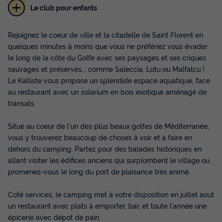
Le club pour enfants
Rejoignez le coeur de ville et la citadelle de Saint Florent en
quelques minutes à moins que vous ne préfériez vous évader
le long de la côte du Golfe avec ses paysages et ses criques
sauvages et préservés... comme Saleccia, Lotu ou Malfalcu !
MOBILHOME 4 personnes - Comfort | 2 Ch.
Le Kalliste vous propose un splendide espace aquatique, face
| 4 Pers. | Terrasse surélevée | Clim.
au restaurant avec un solarium en bois exotique aménagé de
Annulation gratuite
transats.
Surface
Adultes
Chambres
Salle de bain
23m²
4
2
1
Situé au coeur de l'un des plus beaux golfes de Méditerranée,
vous y trouverez beaucoup de choses à voir et à faire en
Terrasse semi-couverte
Animaux autorisés *
Cafetière
dehors du camping. Partez pour des balades historiques en
Réfrigérateur
Salon de jardin
+ 2
allant visiter les édifices anciens qui surplombent le village ou
promenez-vous le long du port de plaisance très animé.
MOBILHOME 4 personnes - Comfort | 2 Ch. | 4 Pers. |
Coté services, le camping met à votre disposition en juillet aout
Terrasse surélevée | Clim.
un restaurant avec plats à emporter, bar, et toute l'année une
du
26/09/2026
au
03/10/2026
épicerie avec dépot de pain.