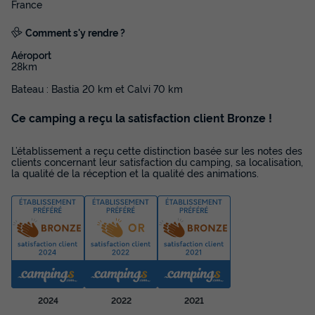
Annulation gratuite
France
Surface
Adultes
Chambres
Salle de bain
Comment s'y rendre ?
35m²
5
2
1
Aéroport
Cafetière
Lave-vaisselle
Congélateur
Réfrigérateur
28km
Salon de jardin
+ 1
Bateau : Bastia 20 km et Calvi 70 km
Ce camping a reçu la satisfaction client Bronze !
CHALET 5 personnes - Chalet | Comfort | 2 Ch. | 5 Pers. |
Terrasse simple | 1 SDB | Clim.
L’établissement a reçu cette distinction basée sur les notes des
clients concernant leur satisfaction du camping, sa localisation,
du
26/09/2026
au
03/10/2026
la qualité de la réception et la qualité des animations.
Modifier les dates
Meilleur prix pour 7 nuits
371 €
-24%
280 €
d'économie
Prix de comparaison
Voir les disponibilités
2024
2022
2021