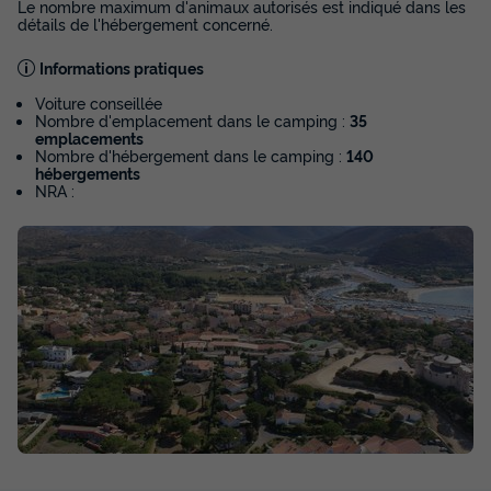
Le nombre maximum d'animaux autorisés est indiqué dans les
4 Pers. | Terrasse simple | Clim.
détails de l'hébergement concerné.
du
26/09/2026
au
03/10/2026
Modifier les dates
Informations pratiques
Meilleur prix pour 7 nuits
Voiture conseillée
Nombre d'emplacement dans le camping :
35
392 €
-25%
emplacements
294 €
Nombre d'hébergement dans le camping :
140
d'économie
hébergements
Prix de comparaison
NRA :
Voir les disponibilités
Voir la carte
MOBILHOME 6 personnes - Comfort | 3 Ch.