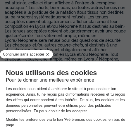
est atteinte, celle-ci étant affichée à l'entrée du complexe
aquatique. * Les shorts, bermudas, ou toutes autres tenues non
adaptées à la pratique de la natation (tous tissus non destinés
au bain) seront systématiquement refusés. Les tenues
acceptées doivent obligatoirement afficher clairement leur
composition en Lycra et/ou Néoprène (tissus destinés au bain).
Les tenues acceptées doivent obligatoirement avoir une coupe
ajustée/serrée. Tout vêtement ample, même en
Lycra/Néoprène, sera refusé pour des questions de sécurité.
Les chapeaux et/ou autres couvre-chefs, si destinés à une
utilisation aquatique, doivent obligatoirement afficher
clairement leur composition en Lycra et/ou Néoprène. Tout
chapeau - couvre-chef ample, même en Lycra / Néoprène,
sera refusé pour des questions de sécurité.
Dans
l'établissement
Transats gratuits
Piscine extérieure non chauffée
Vous apprécierez la piscine et ses quatre bassins avec vue sur
les montagnes Corse. Horaires de l'espace aquatique : Basse
saison 10h – 18h et haute saison 9h30 – 20h
Ouvert du 4 avril au 5 octobre
Sans pataugeoire
0 toboggan