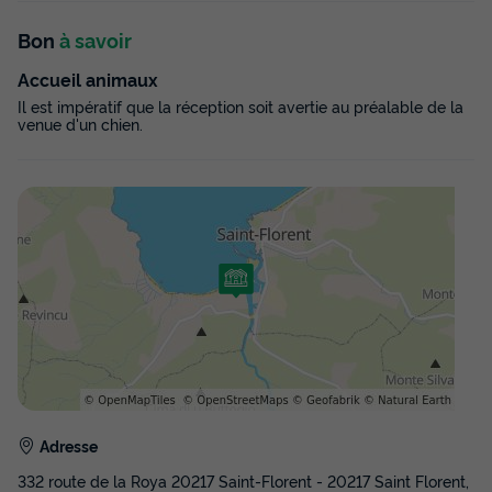
Modifier les dates
Meilleur prix pour 7 nuits
Bon
à savoir
371 €
-24%
280 €
Accueil animaux
d'économie
Il est impératif que la réception soit avertie au préalable de la
Prix de comparaison
venue d'un chien.
Voir les disponibilités
CHALET 5 personnes - Chalet | Comfort | 2
Ch. | 5 Pers. | Terrasse simple | 1 SDB |
Adresse
Clim.
332 route de la Roya 20217 Saint-Florent - 20217 Saint Florent,