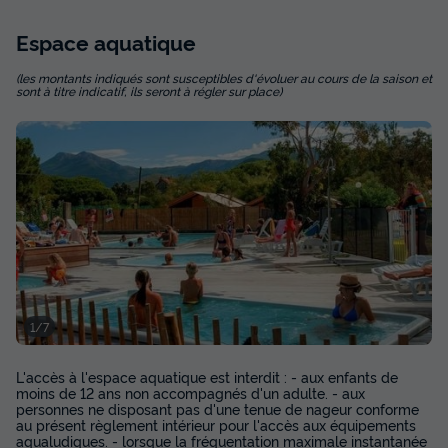
| 6 Pers. | Terrasse surélevée | Clim.
Espace
aquatique
Annulation gratuite
Surface
Adultes
Chambres
Salle de bain
(les montants indiqués sont susceptibles d'évoluer au cours de la saison et
sont à titre indicatif, ils seront à régler sur place)
32m²
6
3
1
Terrasse semi-couverte
Animaux autorisés *
Cafetière
Congélateur
Réfrigérateur
+ 2
MOBILHOME 6 personnes - Comfort | 3 Ch. | 6 Pers. |
Terrasse surélevée | Clim.
du
26/09/2026
au
03/10/2026
Modifier les dates
Meilleur prix pour 7 nuits
1/7
434 €
-24%
329 €
d'économie
L'accès à l'espace aquatique est interdit : - aux enfants de
moins de 12 ans non accompagnés d'un adulte. - aux
Prix de comparaison
personnes ne disposant pas d'une tenue de nageur conforme
au présent règlement intérieur pour l'accès aux équipements
Voir les disponibilités
aqualudiques. - lorsque la fréquentation maximale instantanée