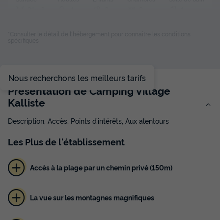
31m²
4
2
2
1
Animaux autorisés *
Cafetière
Congélateur
Réfrigérateur
*Consulter le détail de l'hébergement pour connaitre les conditions
spécifiques
Salon de jardin
+ 1
Nous recherchons les meilleurs tarifs
MOBILHOME 6 personnes - Mobil-home | Comfort | 2 Ch. |
4/6 Pers. | Terrasse simple | Clim.
Présentation de Camping Village
du
26/09/2026
au
03/10/2026
Kalliste
Modifier les dates
Meilleur prix pour 7 nuits
Description, Accès, Points d’intérêts, Aux alentours
364 €
-25%
Les
Plus
de l'établissement
273 €
d'économie
Prix de comparaison
Accès à la plage par un chemin privé (150m)
Voir les disponibilités
La vue sur les montagnes magnifiques