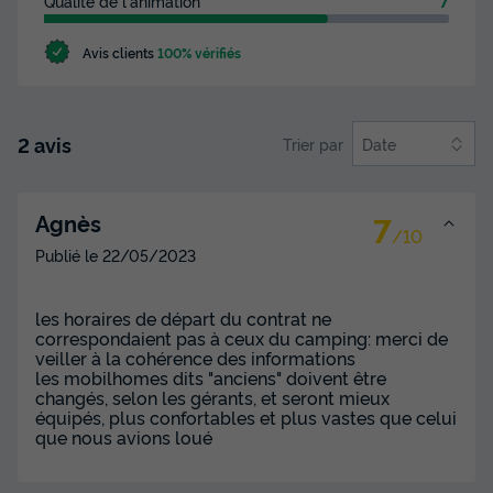
315 €
Qualité de l'animation
7
Voir les disponibilités
Avis clients
100% vérifiés
2 avis
Trier par
Date
7
Agnès
/10
Publié le
22/05/2023
MOBILHOME 4 personnes - IRM LOGGIA 2
les horaires de départ du contrat ne
correspondaient pas à ceux du camping: merci de
Annulation gratuite
Récent
veiller à la cohérence des informations
les mobilhomes dits "anciens" doivent être
Surface
Adultes
Chambres
Salle de bain
changés, selon les gérants, et seront mieux
25m²
4
2
1
équipés, plus confortables et plus vastes que celui
que nous avions loué
Terrasse semi-couverte
Animaux autorisés *
Cafetière
Réfrigérateur
Salon de jardin
+ 1