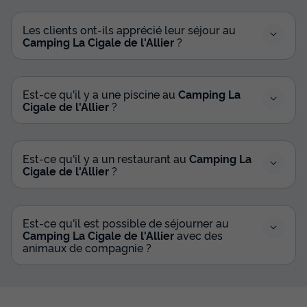
- année 2020
Les clients ont-ils apprécié leur séjour au
Récent
Camping La Cigale de l'Allier
?
Adultes
Chambres
Salle de bain
4
2
1
Est-ce qu'il y a une piscine au
Camping La
Terrasse semi-couverte
Animaux autorisés *
Cafetière
Cigale de l'Allier
?
Réfrigérateur
Chauffage
+ 1
Est-ce qu'il y a un restaurant au
Camping La
MOBILHOME 4 personnes - I.R.M. Loggia 2 - année 2020
Cigale de l'Allier
?
du
06/09/2026
au
13/09/2026
Modifier les dates
Meilleur prix pour 7 nuits
Est-ce qu'il est possible de séjourner au
370 €
Camping La Cigale de l'Allier
avec des
animaux de compagnie ?
Voir les disponibilités