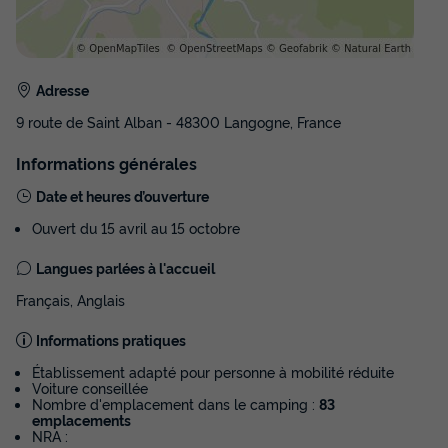
Meilleur prix pour 7 nuits
250 €
Voir les disponibilités
Adresse
9 route de Saint Alban - 48300 Langogne, France
Informations générales
Date et heures d’ouverture
Ouvert du 15 avril au 15 octobre
Langues parlées à l'accueil
Français, Anglais
TENTE 4 personnes - LODGE MAYOTTE -
Informations pratiques
TRIGANO sans sanitaires
Établissement adapté pour personne à mobilité réduite
Surface
Adultes
Chambres
Voiture conseillée
16m²
4
2
Nombre d'emplacement dans le camping :
83
emplacements
Animaux autorisés *
Cafetière
Réfrigérateur
NRA :