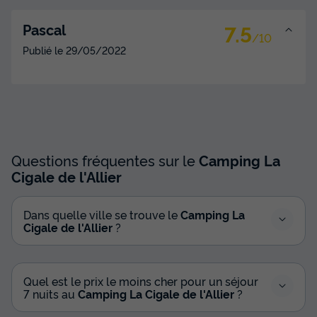
7.5
Pascal
/10
MOBILHOME 4 personnes - IRM LOGGIA 2
Publié le
29/05/2022
du
22/09/2026
au
29/09/2026
Modifier les dates
Meilleur prix pour 7 nuits
370 €
Voir les disponibilités
Questions fréquentes sur le
Camping La
Cigale de l'Allier
Dans quelle ville se trouve le
Camping La
Cigale de l'Allier
?
Quel est le prix le moins cher pour un séjour
7 nuits au
Camping La Cigale de l'Allier
?
MOBILHOME 4 personnes - I.R.M. Loggia 2