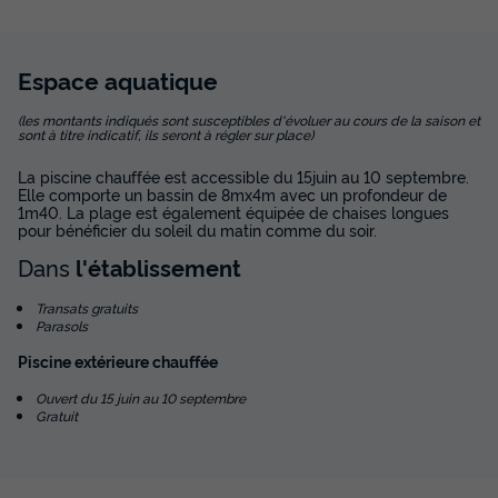
Salon de jardin
Micro-ondes
Espace
aquatique
TENTE 4 personnes - LODGE MAYOTTE - TRIGANO sans
sanitaires
(les montants indiqués sont susceptibles d'évoluer au cours de la saison et
sont à titre indicatif, ils seront à régler sur place)
du
07/09/2026
au
14/09/2026
Modifier les dates
La piscine chauffée est accessible du 15juin au 10 septembre.
Meilleur prix pour 7 nuits
Elle comporte un bassin de 8mx4m avec un profondeur de
1m40. La plage est également équipée de chaises longues
260 €
pour bénéficier du soleil du matin comme du soir.
Dans
l'établissement
Voir les disponibilités
Transats gratuits
Parasols
Piscine extérieure chauffée
Ouvert du 15 juin au 10 septembre
Gratuit