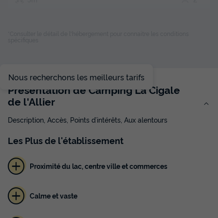
Place de parking
*Consulter le détail de l'hébergement pour connaitre les conditions
spécifiques
HÉBERGEMENT INSOLITE 2 personnes - Bivouac sur
pilotis
du
11/09/2026
au
18/09/2026
Nous recherchons les meilleurs tarifs
Modifier les dates
Présentation de Camping La Cigale
Meilleur prix pour 7 nuits
de l'Allier
175 €
Description, Accès, Points d’intérêts, Aux alentours
Voir les disponibilités
Les
Plus
de l'établissement
Proximité du lac, centre ville et commerces
Calme et vaste