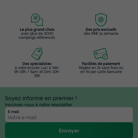
du
09/09/2026
au
16/09/2026
Modifier les dates
Meilleur prix pour 7 nuits
370 €
Le plus grand choix
Des prix exclusifs
avec plus de 3000
dès 99€ la semaine
campings référencés
Voir les disponibilités
Des spécialistes
Facilités de paiement
à votre écoute: Lun. à Ven.
Réglez en 3x sans frais ou
9h-19h / Sam. et Dim. 10h-
en 4x par carte bancaire
19h
Soyez informé en premier !
Inscrivez-vous à notre newsletter
E-mail
MOBILHOME 5 personnes - IRM
Surface
Adultes
Chambres
Salle de bain
25m²
5
2
1
Envoyer