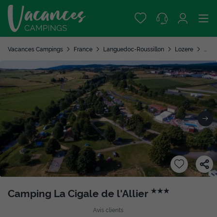
Vacances Campings
France
Languedoc-Roussillon
Lozere
Lan
Camping La Cigale de l'Allier
★★★
Avis clients