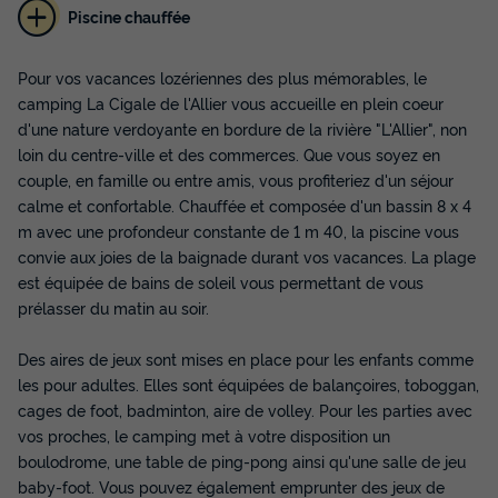
Piscine chauffée
CHALET 2 personnes - Chalet - année
Pour vos vacances lozériennes des plus mémorables, le
2021 -
camping La Cigale de l'Allier vous accueille en plein coeur
Surface
Adultes
d'une nature verdoyante en bordure de la rivière "L'Allier", non
9,27m²
2
loin du centre-ville et des commerces. Que vous soyez en
couple, en famille ou entre amis, vous profiteriez d'un séjour
Animaux autorisés *
Réfrigérateur
Salon de jardin
calme et confortable. Chauffée et composée d'un bassin 8 x 4
Micro-ondes
m avec une profondeur constante de 1 m 40, la piscine vous
convie aux joies de la baignade durant vos vacances. La plage
est équipée de bains de soleil vous permettant de vous
CHALET 2 personnes - Chalet - année 2021 -
prélasser du matin au soir.
du
08/09/2026
au
15/09/2026
Modifier les dates
Des aires de jeux sont mises en place pour les enfants comme
Meilleur prix pour 7 nuits
les pour adultes. Elles sont équipées de balançoires, toboggan,
230 €
cages de foot, badminton, aire de volley. Pour les parties avec
vos proches, le camping met à votre disposition un
Voir les disponibilités
boulodrome, une table de ping-pong ainsi qu'une salle de jeu
baby-foot. Vous pouvez également emprunter des jeux de