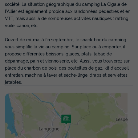
société. La situation géographique du camping La Cigale de
l'Allier est également propice aux randonnées pédestres et en
VTT, mais aussi à de nombreuses activités nautiques : rafting,
voile, canoé, etc.
Ouvert de mi-mai à fin septembre, le snack-bar du camping
vous simplifie la vie au camping. Sur place ou à emporter, il
propose différentes boissons, glaces, plats, tabac de
CARAVANE 4 personnes - Gruau
dépannage, pain et viennoiserie, etc. Aussi, vous trouverez sur
place du charbon de bois, des bouteilles de gaz, kit d'accueil
Annulation gratuite
entretien, machine à laver et sèche-linge, draps et serviettes
Adultes
Enfants
Chambres
jetables.
2
2
1
Animaux autorisés *
Réfrigérateur
CARAVANE 4 personnes - Gruau
du
10/09/2026
au
17/09/2026
Modifier les dates