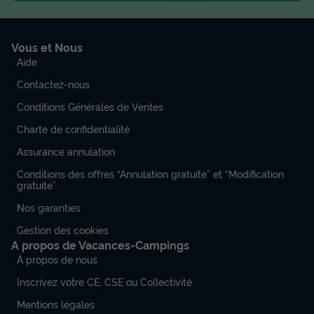
Animaux autorisés *
Cafetière
Réfrigérateur
Salon de jardin
Micro-ondes
Vous et Nous
Aide
MOBILHOME 5 personnes - IRM
Contactez-nous
du
05/09/2026
au
12/09/2026
Conditions Générales de Ventes
Modifier les dates
Meilleur prix pour 7 nuits
Charte de confidentialité
390 €
Assurance annulation
Conditions des offres “Annulation gratuite” et “Modification
Voir les disponibilités
gratuite”
Nos garanties
Gestion des cookies
A propos de Vacances-Campings
À propos de nous
Inscrivez votre CE, CSE ou Collectivité
Mentions légales