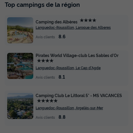
Top campings de la région
★★★★
Camping des Albères
Languedoc-Roussillon, Laroque des Alberes
8.6
Avis clients
MOBILHOME 4 personnes - I.R.M. Loggia 2
Pirates World Village-club Les Sables d'Or
- année 2024 - 2 chambres
★★★★
Languedoc-Roussillon, Le Cap d'Agde
Annulation gratuite
Neuf
8.1
Avis clients
Adultes
Chambres
Salle de bain
4
2
1
Terrasse semi-couverte
Animaux autorisés *
Cafetière
Camping Club Le Littoral 5* - MS VACANCES
★★★★★
Réfrigérateur
Micro-ondes
Languedoc-Roussillon, Argelès-sur-Mer
8.8
Avis clients
MOBILHOME 4 personnes - I.R.M. Loggia 2 - année 2024 -
2 chambres