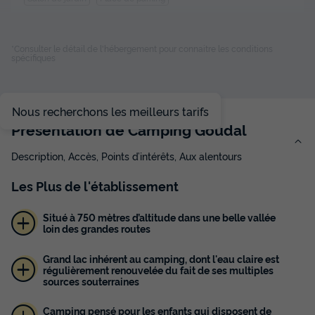
Gîte 4 personnes - Gîte d'étape sans sanitaires
*Consulter le détail de l'hébergement pour connaitre les conditions
spécifiques
du
16/08/2026
au
23/08/2026
Modifier les dates
Meilleur prix pour 7 nuits
Nous recherchons les meilleurs tarifs
370 €
Présentation de Camping Goudal
Voir les disponibilités
Description, Accès, Points d’intérêts, Aux alentours
Les
Plus
de l'établissement
Situé à 750 mètres d’altitude dans une belle vallée
loin des grandes routes
Grand lac inhérent au camping, dont l'eau claire est
régulièrement renouvelée du fait de ses multiples
sources souterraines
Camping pensé pour les enfants qui disposent de