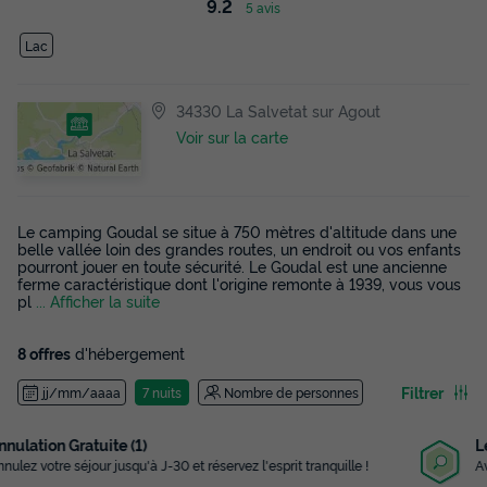
9.2
5 avis
Lac
34330 La Salvetat sur Agout
Voir sur la carte
Le camping Goudal se situe à 750 mètres d'altitude dans une
belle vallée loin des grandes routes, un endroit ou vos enfants
pourront jouer en toute sécurité. Le Goudal est une ancienne
ferme caractéristique dont l'origine remonte à 1939, vous vous
pl
... Afficher la suite
8 offres
d'hébergement
Filtrer
jj/mm/aaaa
7 nuits
Nombre de personnes
Le plus grand choix
Avec plus de 3 000 campings référencés