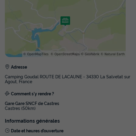
Tente 6 personnes - Waard, sans sanitaires
Surface
Adultes
Chambres
21m²
6
3
Adresse
Barbecue
Cafetière
Congélateur
Réfrigérateur
Camping Goudal ROUTE DE LACAUNE - 34330 La Salvetat sur
Salon de jardin
+ 1
Agout, France
Comment s'y rendre ?
Tente 6 personnes - Waard, sans sanitaires
Gare Gare SNCF de Castres
Castres (50km)
du
22/08/2026
au
29/08/2026
Modifier les dates
Informations générales
Meilleur prix pour 7 nuits
760 €
Date et heures d’ouverture