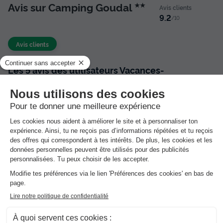
Avis sur Camping Goudal
★★
Avis clients
9.2
/10
Avis clients
Les 5 avis des utilisateurs Vacances-
Campings.fr
9.2
Note globale
/10
Basée sur
5 avis
Les commentaires sont rédigés par nos clients après
leur séjour à l'établissement :
Camping Goudal
Résumé des avis
Situation et alentours
9.4
Services et équipes
9.4