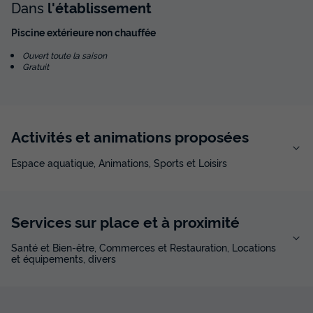
Chalet 4 personnes
du
22/08/2026
au
29/08/2026
Dans
l'établissement
Modifier les dates
Piscine extérieure non chauffée
Meilleur prix pour 7 nuits
840 €
Ouvert toute la saison
Gratuit
Voir les disponibilités
Activités et animations proposées
Espace aquatique, Animations, Sports et Loisirs
Services sur place et à proximité
Santé et Bien-être, Commerces et Restauration, Locations
et équipements, divers