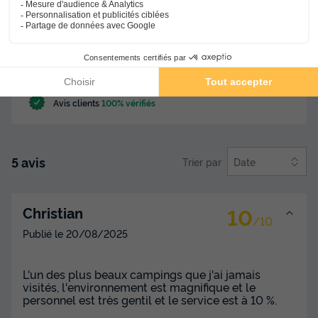
Propreté de l'hébergement
10
Confort de l'hébergement
8.8
Qualité de l'animation
8.8
Avis clients
100% vérifiés
5 avis
Trier par
Date
10
Christian
/10
Publié le
20/08/2025
L'un des plus beaux campings que j'ai jamais
visités, l'environnement est magnifique et le
personnel est très gentil et le service est à 10 %.