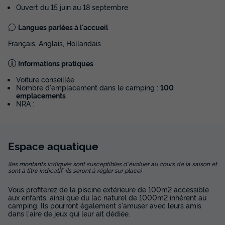
Ouvert du 15 juin au 18 septembre
Voir les disponibilités
Langues parlées à l'accueil
Français, Anglais, Hollandais
Informations pratiques
Voiture conseillée
Nombre d'emplacement dans le camping :
100
emplacements
NRA :
Chalet 4 personnes
Espace
aquatique
Surface
Adultes
Chambres
Salle de bain
20m²
4
2
1
(les montants indiqués sont susceptibles d'évoluer au cours de la saison et
sont à titre indicatif, ils seront à régler sur place)
Barbecue
Cafetière
Congélateur
Réfrigérateur
Vous profiterez de la piscine extérieure de 100m2 accessible
Salon de jardin
+ 2
aux enfants, ainsi que du lac naturel de 1000m2 inhérent au
camping. Ils pourront également s'amuser avec leurs amis
dans l'aire de jeux qui leur ait dédiée.