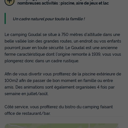
Tente 4 personnes - Karsten, sans
nombreuses activités : piscine, aire de jeux et lac
sanitaires
Surface
Adultes
Chambres
Un cadre naturel pour toute la famille !
21m²
4
2
Barbecue
Cafetière
Congélateur
Réfrigérateur
Le camping Goudal se situe à 750 mètres d'altitude dans une
Salon de jardin
+ 1
belle vallée loin des grandes routes, un endroit ou vos enfants
pourront jouer en toute sécurité. Le Goudal est une ancienne
ferme caractéristique dont l'origine remonte à 1939, vous vous
Tente 4 personnes - Karsten, sans sanitaires
plongerez donc dans un cadre rustique.
du
22/08/2026
au
29/08/2026
Modifier les dates
Afin de vous divertir vous profiterez de la piscine extérieure de
Meilleur prix pour 7 nuits
100m2 afin de passer de bon moment en famille ou entre
amis. Des animations sont également organisées 4 fois par
685 €
semaine en juillet/août.
Voir les disponibilités
Côté service, vous profiterez du bistro du camping faisant
office de restaurant/bar.