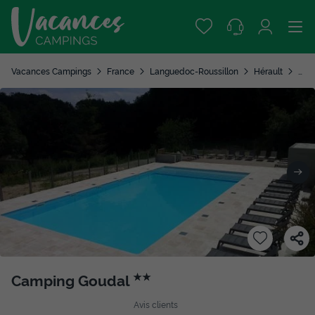
Vacances Campings
France
Languedoc-Roussillon
Hérault
La S
Camping Goudal
★★
Avis clients