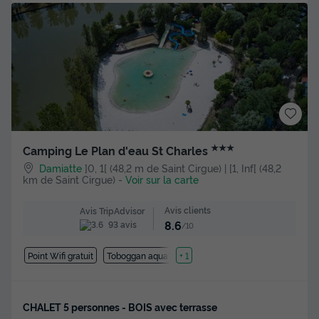
★★★
Camping Le Plan d'eau St Charles
Damiatte
]0, 1[ (48,2 m de Saint Cirgue) | [1, Inf[ (48,2
km de Saint Cirgue)
-
Voir sur la carte
Avis clients
Avis TripAdvisor
8.6
93 avis
/10
Point Wifi gratuit
Toboggan aquatique
+ 1
CHALET 5 personnes - BOIS avec terrasse