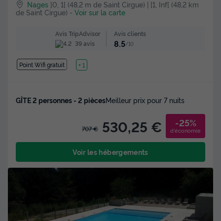
Nages
]0, 1[ (48,2 m de Saint Cirgue) | [1, Inf[ (48,2 km
de Saint Cirgue)
-
Voir sur la carte
Avis clients
Avis TripAdvisor
8.5
39 avis
/10
Point Wifi gratuit
Lac
+ 1
GÎTE 2 personnes - 2 pièces
Meilleur prix pour 7 nuits
-25%
530,25 €
707 €
d'économie
Voir les hébergements