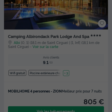
★★★★
Camping Albirondack Park Lodge And Spa
Albi
]0, 1[ (18,1 m de Saint Cirgue) | [1, Inf[ (18,1 km de
Saint Cirgue)
-
Voir sur la carte
Avis clients
9.1
/10
Wifi gratuit
Piscine extérieure chauffée
+ 3
MOBILHOME 4 personnes - ZION
Meilleur prix pour 7 nuits
805 €
Voir les hébergements