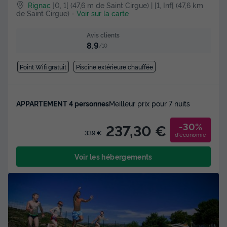
Rignac
]0, 1[ (47,6 m de Saint Cirgue) | [1, Inf[ (47,6 km
de Saint Cirgue)
-
Voir sur la carte
Avis clients
8.9
/10
Point Wifi gratuit
Piscine extérieure chauffée
APPARTEMENT 4 personnes
Meilleur prix pour 7 nuits
-30%
237,30 €
339 €
d'économie
Voir les hébergements