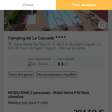
★★★★
Camping de La Cascade
Saint Rome De Tarn
]0, 1[ (42,3 m de Saint Cirgue) | [1,
Inf[ (42,3 km de Saint Cirgue)
-
Voir sur la carte
Avis clients
Avis TripAdvisor
8.6
61 avis
/10
Point Wifi gratuit
Piscine extérieure chauffée
MOBILHOME 2 personnes - Mobil-home P'tit Nest
climatisé
Meilleur prix pour 7 nuits
294,50 €