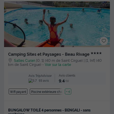
★★★★
Camping Sites et Paysages - Beau Rivage
Salles Curan
]0, 1[ (40 m de Saint Cirgue) | [1, Inf[ (40
km de Saint Cirgue)
-
Voir sur la carte
Avis clients
Avis TripAdvisor
9.4
93 avis
/10
Wifi payant
Piscine extérieure chauffée
+ 4
BUNGALOW TOILÉ 4 personnes - BENGALI - sans
sanitaires