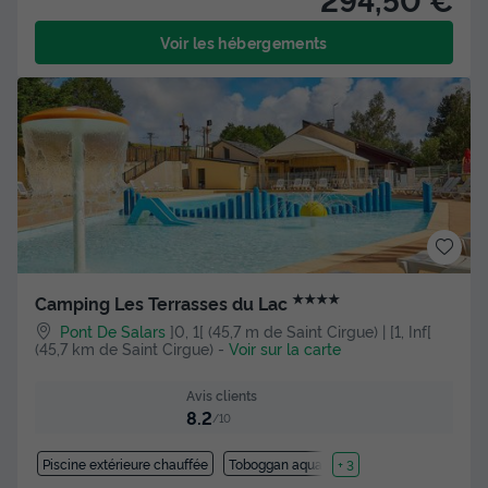
Voir les hébergements
★★★★
Camping Les Terrasses du Lac
Pont De Salars
]0, 1[ (45,7 m de Saint Cirgue) | [1, Inf[
(45,7 km de Saint Cirgue)
-
Voir sur la carte
Avis clients
8.2
/10
Piscine extérieure chauffée
Toboggan aquatique
+ 3