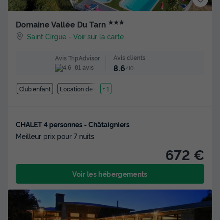
★★★
Domaine Vallée Du Tarn
Saint Cirgue
-
Voir sur la carte
Avis clients
Avis TripAdvisor
8.6
81 avis
/10
Club enfant
Location de vélos
+ 1
CHALET 4 personnes - Châtaigniers
Meilleur prix pour 7 nuits
672 €
Voir les hébergements