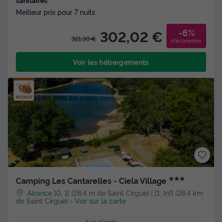
Meilleur prix pour 7 nuits
-6%
302,02 €
321,30 €
d'économie
Voir les hébergements
★★★
Camping Les Cantarelles - Ciela Village
Alrance
]0, 1[ (28,4 m de Saint Cirgue) | [1, Inf[ (28,4 km
de Saint Cirgue)
-
Voir sur la carte
Avis clients