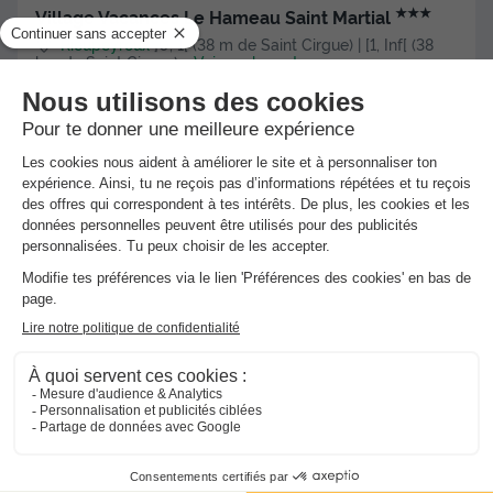
★★★
Village Vacances Le Hameau Saint Martial
Rieupeyroux
]0, 1[ (38 m de Saint Cirgue) | [1, Inf[ (38
km de Saint Cirgue)
-
Voir sur la carte
Avis clients
Avis TripAdvisor
8.9
39 avis
/10
Point Wifi gratuit
Piscine extérieure chauffée
+ 3
CHALET 5 personnes - Rêve - TV - WIFI
Meilleur prix pour 7 nuits
-8%
389 €
423 €
d'économie
Voir les hébergements