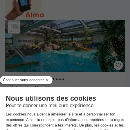
★★★★★
Camping l'Océan
Brem Sur Mer
-
Voir sur la carte
Avis clients
Avis TripAdvisor
8.6
1751 avis
/10
Wifi payant
Bord de mer
+ 8