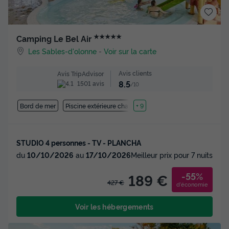
★★★★★
Camping Le Bel Air
Les Sables-d'olonne
-
Voir sur la carte
Avis clients
Avis TripAdvisor
8.5
1501 avis
/10
Bord de mer
Piscine extérieure chauffée
+ 9
STUDIO 4 personnes - TV - PLANCHA
du
10/10/2026
au
17/10/2026
Meilleur prix pour 7 nuits
-55%
189 €
427 €
d'économie
Voir les hébergements