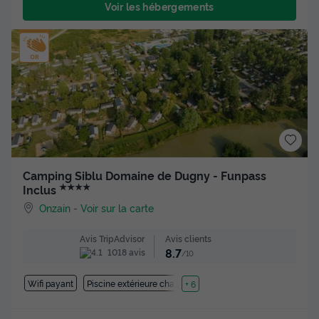
Voir les hébergements
Camping Siblu Domaine de Dugny - Funpass
★★★★
Inclus
Onzain
-
Voir sur la carte
Avis clients
Avis TripAdvisor
8.7
1018 avis
/10
Wifi payant
Piscine extérieure chauffée
+ 6