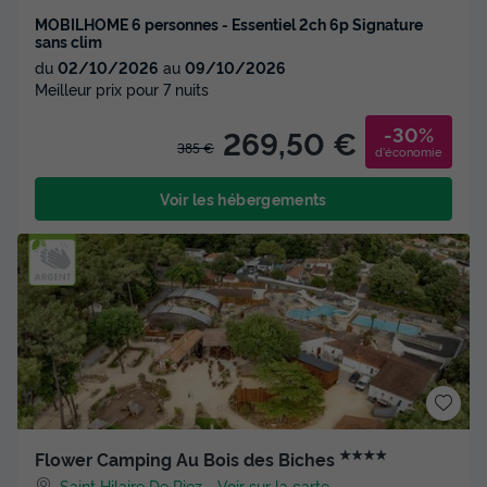
MOBILHOME 6 personnes - Essentiel 2ch 6p Signature
sans clim
du
02/10/2026
au
09/10/2026
Meilleur prix pour 7 nuits
-30%
269,50 €
385 €
d'économie
Voir les hébergements
★★★★
Flower Camping Au Bois des Biches
Saint Hilaire De Riez
-
Voir sur la carte