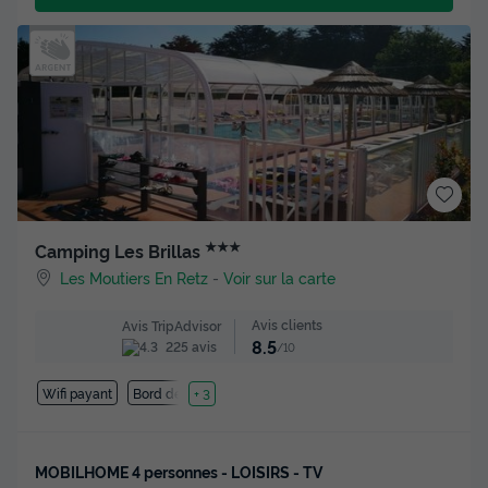
★★★
Camping Les Brillas
Les Moutiers En Retz
-
Voir sur la carte
Avis clients
Avis TripAdvisor
8.5
225 avis
/10
Wifi payant
Bord de mer
+ 3
MOBILHOME 4 personnes - LOISIRS - TV