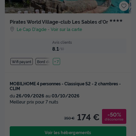
★★★★
Pirates World Village-club Les Sables d'Or
Le Cap D'agde
-
Voir sur la carte
Avis clients
8.1
/10
Wifi payant
Bord de mer
+ 7
MOBILHOME 4 personnes - Classique S2 - 2 chambres -
CLIM
du
26/09/2026
au
03/10/2026
Meilleur prix pour 7 nuits
-50%
174 €
350 €
d'économie
Voir les hébergements