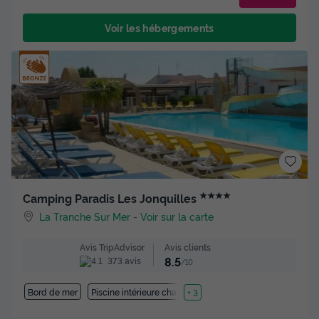
Voir les hébergements
★★★★
Camping Paradis Les Jonquilles
La Tranche Sur Mer
-
Voir sur la carte
Avis clients
Avis TripAdvisor
8.5
373 avis
/10
Bord de mer
Piscine intérieure chauffée
+ 3