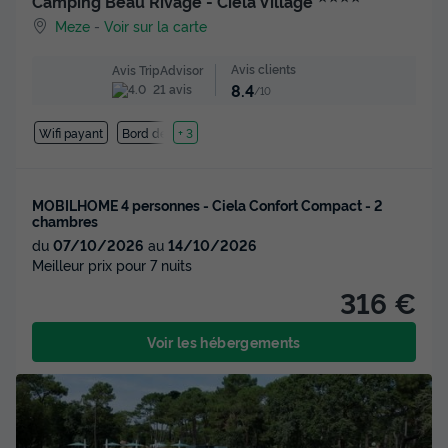
Camping Beau Rivage - Ciela Village
Meze
-
Voir sur la carte
Avis clients
Avis TripAdvisor
8.4
21 avis
/10
Wifi payant
Bord de mer
+ 3
MOBILHOME 4 personnes - Ciela Confort Compact - 2
chambres
du
07/10/2026
au
14/10/2026
Meilleur prix pour 7 nuits
316 €
Voir les hébergements