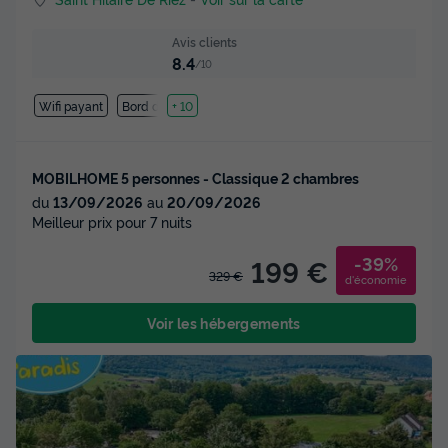
Avis clients
8.4
/10
Wifi payant
Bord de mer
+ 10
MOBILHOME 5 personnes - Classique 2 chambres
du
13/09/2026
au
20/09/2026
Meilleur prix pour 7 nuits
-39%
199 €
329 €
d'économie
Voir les hébergements