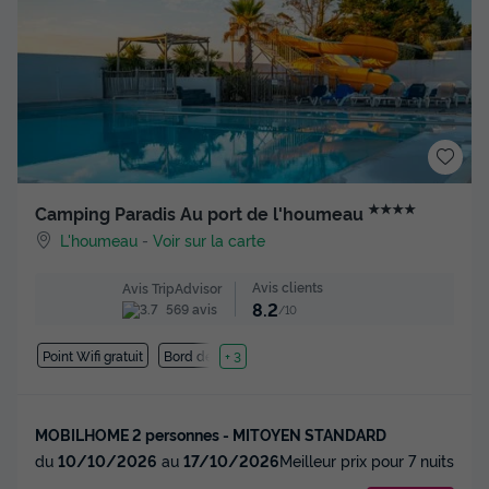
★★★★
Camping Paradis Au port de l'houmeau
L'houmeau
-
Voir sur la carte
Avis clients
Avis TripAdvisor
8.2
569 avis
/10
Point Wifi gratuit
Bord de mer
+ 3
MOBILHOME 2 personnes - MITOYEN STANDARD
du
10/10/2026
au
17/10/2026
Meilleur prix pour 7 nuits