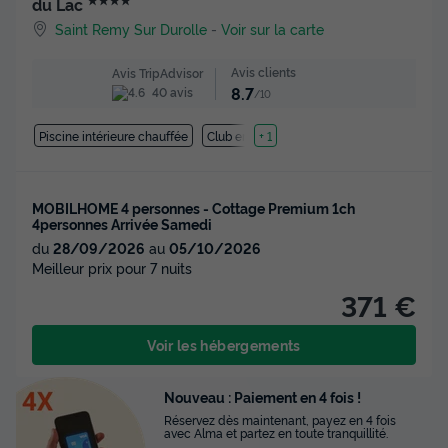
du Lac
Saint Remy Sur Durolle
-
Voir sur la carte
Avis clients
Avis TripAdvisor
8.7
40 avis
/10
Piscine intérieure chauffée
Club enfant
+ 1
MOBILHOME 4 personnes - Cottage Premium 1ch
4personnes Arrivée Samedi
du
28/09/2026
au
05/10/2026
Meilleur prix pour 7 nuits
371 €
Voir les hébergements
Nouveau : Paiement en 4 fois !
Réservez dès maintenant, payez en 4 fois
avec Alma et partez en toute tranquillité.