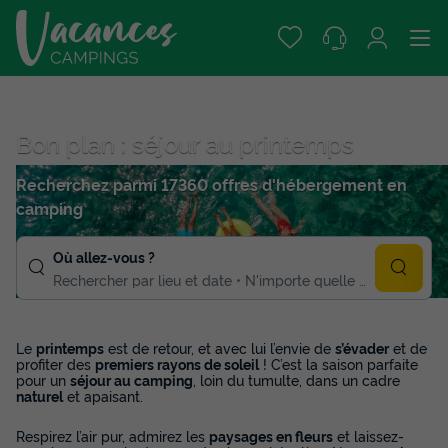
Bon plan : séjour au printemps
Recherchez parmi 17360 offres d'hébergement en
camping
Où allez-vous ?
Rechercher par lieu et date
N'importe quelle duree
Le
printemps
est de retour, et avec lui l’envie de
s’évader
et de
profiter des
premiers rayons de soleil
! C’est la saison parfaite
pour un
séjour au camping
, loin du tumulte, dans un cadre
naturel
et apaisant.
Respirez l’air pur, admirez les
paysages en fleurs
et laissez-