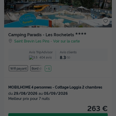
★★★★
Camping Paradis - Les Rochelets
Saint Brevin Les Pins
-
Voir sur la carte
Avis clients
Avis TripAdvisor
8.3
404 avis
/10
Wifi payant
Bord de mer
+ 5
MOBILHOME 4 personnes - Cottage Loggia 2 chambres
du
29/08/2026
au
05/09/2026
Meilleur prix pour 7 nuits
263 €