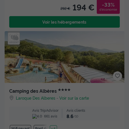
-33%
194 €
292 €
d'économie
Voir les hébergements
★★★★
Camping des Albères
Laroque Des Alberes
-
Voir sur la carte
Avis clients
Avis TripAdvisor
8.6
661 avis
/10
Wifi payant
Bord de mer
+ 6