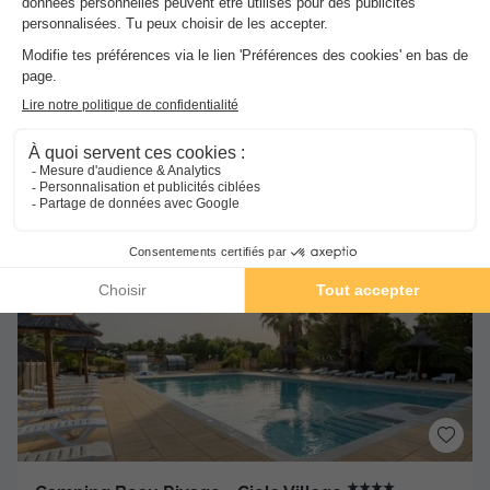
MOBILHOME 5 personnes - AUTHENTIQUE - TV -
PLANCHA
du
03/10/2026
au
10/10/2026
Dernières disponibilités !
Meilleur prix pour 7 nuits
-31%
239 €
350 €
d'économie
Voir les hébergements
★★★★