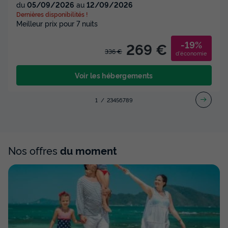
du
05/09/2026
au
12/09/2026
Dernières disponibilités !
Meilleur prix pour 7 nuits
-19%
269 €
336 €
d'économie
Voir les hébergements
1
2
3
4
5
6
7
8
9
Nos offres
du moment