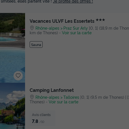
 limitées, elles partent vite !
Je profite des offres !
★★★
Vacances ULVF Les Essertets
Rhône-alpes
Praz Sur Arly
]0, 1[ (18,9 m de Thones
km de Thones)
-
Voir sur la carte
Sauna
Camping Lanfonnet
Rhône-alpes
Talloires
]0, 1[ (9,5 m de Thones) | [
Thones)
-
Voir sur la carte
Avis clients
7.8
/10