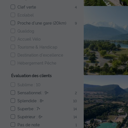
Clef verte
4
Ecolabel
Proche d'une gare (20km)
9
Qualidog
Accueil Vélo
Tourisme & Handicap
Destination d'excellence
Hébergement Pêche
Évaluation des clients
Sublime : 10
Sensationnel : 9+
2
Splendide : 8+
10
Superbe : 7+
14
Supérieur : 6+
14
Pas de note
1