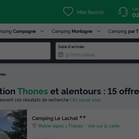
Lun
Mes favoris
02
mping
Campagne
Camping
Montagne
Camping
par 
Date d'arrivée
nes
tion
Thones
et alentours : 15 off
luencent ces résultats de recherche !
En savoir plus
★★
Camping Le Lachat
Rhône-alpes
Thones
-
Voir sur la carte