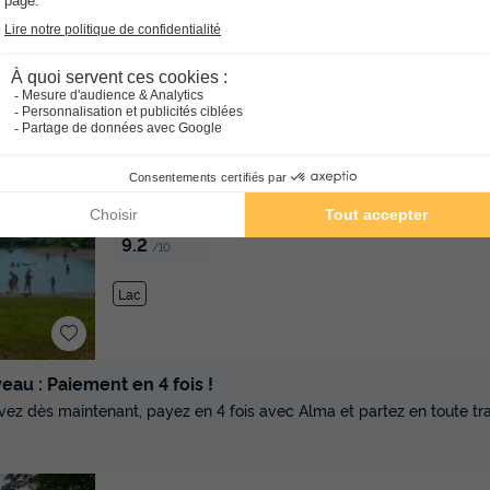
★★★
Camping le Clairet
Rhône-alpes
Serrieres En Chautagne
]0, 1[ (37,
Inf[ (37,2 km de Thones)
-
Voir sur la carte
Avis clients
9.2
/10
Lac
au : Paiement en 4 fois !
vez dès maintenant, payez en 4 fois avec Alma et partez en toute tran