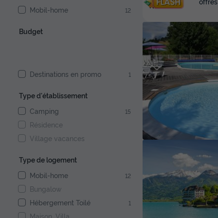
offres
Mobil-home
12
Budget
Destinations en promo
1
Type d'établissement
Camping
15
Résidence
Village vacances
Type de logement
Mobil-home
12
Bungalow
Hébergement Toilé
1
Maison, Villa