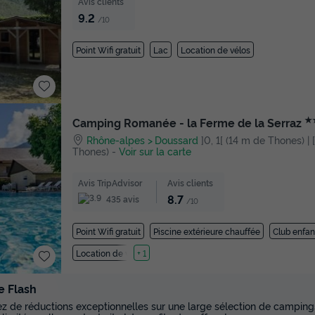
Avis clients
9.2
/10
Point Wifi gratuit
Lac
Location de vélos
★
Camping Romanée - la Ferme de la Serraz
Rhône-alpes
Doussard
]0, 1[ (14 m de Thones) | 
Thones)
-
Voir sur la carte
Avis TripAdvisor
Avis clients
8.7
435 avis
/10
Point Wifi gratuit
Piscine extérieure chauffée
Club enfan
Location de vélos
+ 1
e Flash
tez de réductions exceptionnelles sur une large sélection de campings