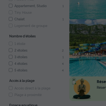
Appartement, Studio
1
Tiny House
Chalet
1
Logement de groupe
Nombre d'étoiles
1 étoile
2 étoiles
2
3 étoiles
1
4 étoiles
4
5 étoiles
4
Accès à la plage
Réser
Réserv
Accès direct à la plage
Plage à proximité
Espace aquatique