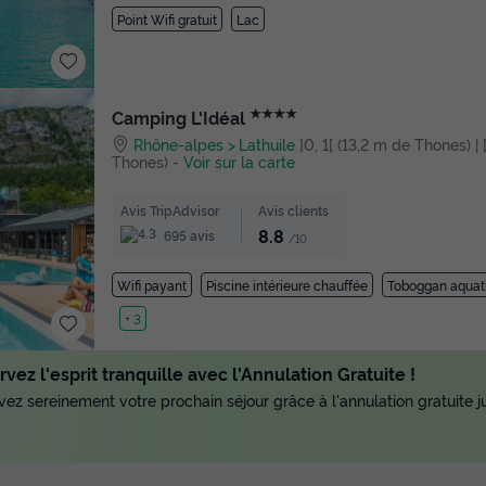
Point Wifi gratuit
Lac
★★★★
Camping L'Idéal
Rhône-alpes
Lathuile
]0, 1[ (13,2 m de Thones) | 
Thones)
-
Voir sur la carte
Avis TripAdvisor
Avis clients
8.8
695 avis
/10
Wifi payant
Piscine intérieure chauffée
Toboggan aquat
Lac
+ 3
vez l'esprit tranquille avec l'Annulation Gratuite !
ez sereinement votre prochain séjour grâce à l'annulation gratuite ju