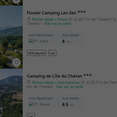
★★★
Flower Camping Les Iles
Rhône-alpes
Passy
]0, 1[ (25,7 m de Thones) | [1
Thones)
-
Voir sur la carte
Avis TripAdvisor
Avis clients
8
4 avis
/10
Wifi payant
Lac
★★★
Camping de L'Île du Chéran
Rhône-alpes
Lescheraines
]0, 1[ (25,7 m de Thone
km de Thones)
-
Voir sur la carte
Avis TripAdvisor
Avis clients
8.5
13 avis
/10
Lac