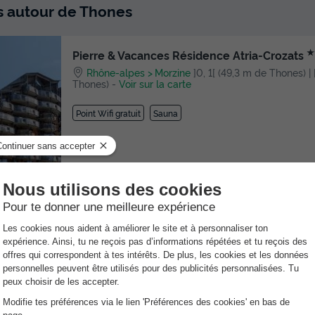
ts autour de Thones
★
Pierre & Vacances Résidence Atria-Crozats
Rhône-alpes
Morzine
]0, 1[ (49,3 m de Thones) | 
Thones)
-
Voir sur la carte
Point Wifi gratuit
Sauna
★★★
Pierre & Vacances Residence Électra
Rhône-alpes
Avoriaz
]0, 1[ (49,3 m de Thones) | [
Thones)
-
Voir sur la carte
Point Wifi gratuit
Location de vélos