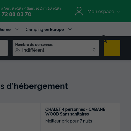
. à Ven. 9h-19h / Sam. et Dim. 10h-19h
Mon espace
 72 88 03 70
Thème
Camping
en Europe
Nombre de personnes
Indifférent
res d'hébergement
CHALET 4 personnes - CABANE
WOOD Sans sanitaires
Meilleur prix pour 7 nuits