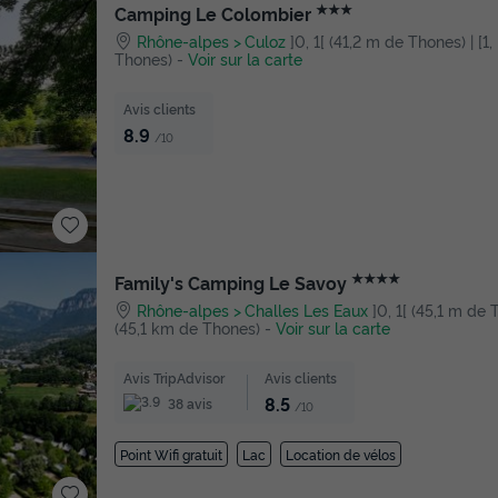
★★★
Camping Le Colombier
Rhône-alpes
Culoz
]0, 1[ (41,2 m de Thones) | [1,
Thones)
-
Voir sur la carte
Avis clients
8.9
/10
★★★★
Family's Camping Le Savoy
Rhône-alpes
Challes Les Eaux
]0, 1[ (45,1 m de T
(45,1 km de Thones)
-
Voir sur la carte
Avis TripAdvisor
Avis clients
8.5
38 avis
/10
Point Wifi gratuit
Lac
Location de vélos