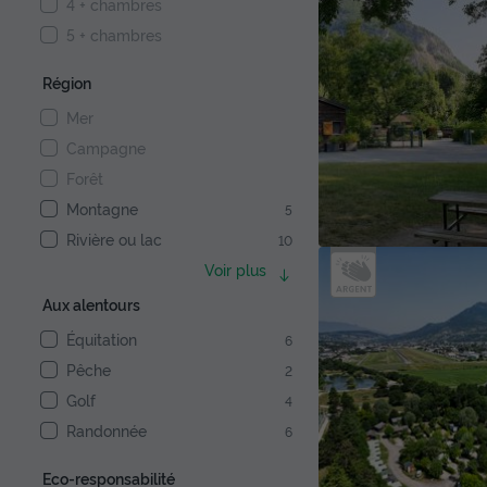
4 + chambres
5 + chambres
Région
Mer
Campagne
Forêt
Montagne
5
Rivière ou lac
10
Voir plus
Aux alentours
Équitation
6
Pêche
2
Golf
4
Randonnée
6
Eco-responsabilité