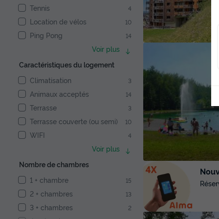
Tennis
4
Location de vélos
10
Ping Pong
14
Voir plus
Caractéristiques du logement
Climatisation
3
Animaux acceptés
14
Terrasse
3
Terrasse couverte (ou semi)
10
WIFI
4
Voir plus
Nombre de chambres
Nouve
1 + chambre
15
Réser
2 + chambres
13
3 + chambres
2