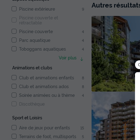
Autres résulta
Piscine extérieure
9
Piscine couverte et
rétractable
Piscine couverte
4
Parc aquatique
4
Toboggans aquatiques
4
Voir plus
Animations et clubs
Club et animations enfants
8
Club et animations ados
8
Soirée animées ou à thème
4
Discothèque
Sport et Loisirs
Aire de jeux pour enfants
15
Terrains de foot, multisports
5