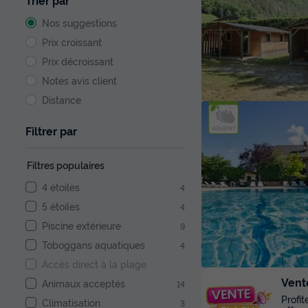
Trier par
Nos suggestions
Prix croissant
Prix décroissant
Notes avis client
Distance
Filtrer par
Filtres populaires
4 étoiles
4
5 étoiles
4
Piscine extérieure
9
Toboggans aquatiques
4
Accès direct à la plage
Vent
Animaux acceptés
14
Profi
Climatisation
3