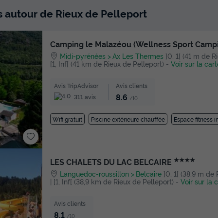
s autour de Rieux de Pelleport
Camping le Malazéou (Wellness Sport Camp
Midi-pyrénées
Ax Les Thermes
]0, 1[ (41 m de R
[1, Inf[ (41 km de Rieux de Pelleport)
-
Voir sur la cart
Avis TripAdvisor
Avis clients
8.6
311 avis
/10
Wifi gratuit
Piscine extérieure chauffée
Espace fitness i
★★★★
LES CHALETS DU LAC BELCAIRE
Languedoc-roussillon
Belcaire
]0, 1[ (38,9 m de
| [1, Inf[ (38,9 km de Rieux de Pelleport)
-
Voir sur la 
Avis clients
8.1
/10