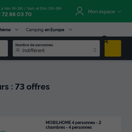
. à Ven. 9h-19h / Sam. et Dim. 10h-19h
Mon espace
 72 88 03 70
Thème
Camping
en Europe
Nombre de personnes
Indifférent
rs : 73 offres
MOBILHOME 4 personnes - 2
chambres - 4 personnes
arte