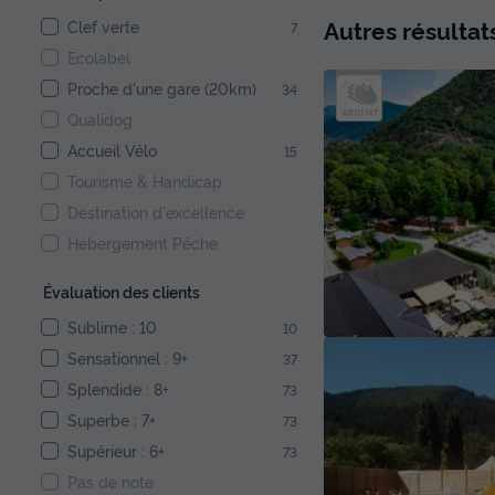
Autres résultat
Clef verte
7
Ecolabel
Proche d'une gare (20km)
34
Qualidog
Accueil Vélo
15
Tourisme & Handicap
Destination d'excellence
Hébergement Pêche
Évaluation des clients
Sublime : 10
10
Sensationnel : 9+
37
Splendide : 8+
73
Superbe : 7+
73
Supérieur : 6+
73
Pas de note