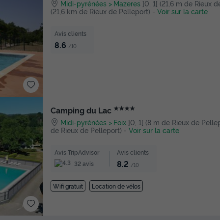
Midi-pyrénées
Mazeres
]0, 1[ (21,6 m de Rieux de 
(21,6 km de Rieux de Pelleport)
-
Voir sur la carte
Avis clients
8.6
/10
★★★★
Camping du Lac
Midi-pyrénées
Foix
]0, 1[ (8 m de Rieux de Pellepo
de Rieux de Pelleport)
-
Voir sur la carte
Avis TripAdvisor
Avis clients
8.2
32 avis
/10
Wifi gratuit
Location de vélos