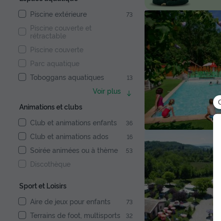
Piscine extérieure
73
Piscine couverte et
rétractable
Piscine couverte
Parc aquatique
Toboggans aquatiques
13
Voir plus
Animations et clubs
Club et animations enfants
36
Club et animations ados
16
Soirée animées ou à thème
53
Discothèque
Sport et Loisirs
Aire de jeux pour enfants
73
Terrains de foot, multisports
32