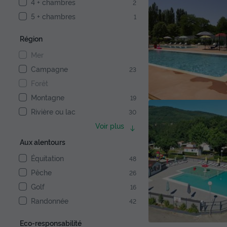
4 + chambres
2
5 + chambres
1
Région
Mer
Campagne
23
Forêt
Montagne
19
Rivière ou lac
30
Voir plus
Aux alentours
Équitation
48
Pêche
26
Golf
16
Randonnée
42
Eco-responsabilité