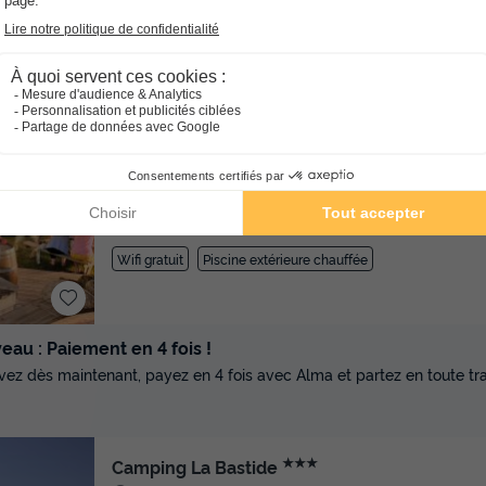
★★★
Camping La Roucateille
Midi-pyrénées
Montgailhard
]0, 1[ (14,8 m de Ri
[1, Inf[ (14,8 km de Rieux de Pelleport)
-
Voir sur la ca
Avis clients
9.3
/10
Wifi gratuit
Piscine extérieure chauffée
au : Paiement en 4 fois !
vez dès maintenant, payez en 4 fois avec Alma et partez en toute tran
★★★
Camping La Bastide