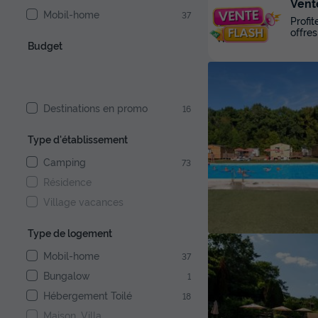
Vent
Mobil-home
37
Profi
offres
Budget
Destinations en promo
16
Type d'établissement
Camping
73
Résidence
Village vacances
Type de logement
Mobil-home
37
Bungalow
1
Hébergement Toilé
18
Maison, Villa