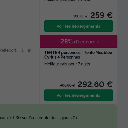
259 €
380,88 €
Voir les hébergements
-28%
d'économie
elleport) | [1, Inf[
TENTE 4 personnes - Tente Meublée
Cyrius 4 Personnes
Meilleur prix pour 7 nuits
292,60 €
406,60 €
Voir les hébergements
squ'à J-30 sur l'ensemble des séjours (1).