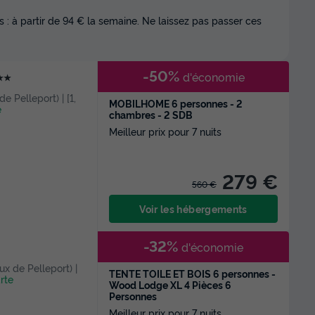
 : à partir de 94 € la semaine. Ne laissez pas passer ces
-50%
d'économie
★★
de Pelleport) | [1,
MOBILHOME 6 personnes - 2
e
chambres - 2 SDB
Meilleur prix pour 7 nuits
279 €
560 €
Voir les hébergements
-32%
d'économie
ux de Pelleport) |
TENTE TOILE ET BOIS 6 personnes -
arte
Wood Lodge XL 4 Pièces 6
Personnes
Meilleur prix pour 7 nuits