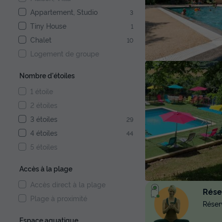
Appartement, Studio
3
Tiny House
1
Chalet
10
Logement de groupe
Nombre d'étoiles
1 étoile
2 étoiles
3 étoiles
29
4 étoiles
44
5 étoiles
Accès à la plage
Accès direct à la plage
Réser
Plage à proximité
Réserv
Espace aquatique