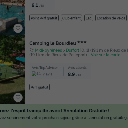
9.1
/10
Point Wifi gratuit
Club enfant
Lac
Location de vélos
★★★
Camping le Bourdieu
Midi-pyrénées
Durfort
]0, 1[ (19,1 m de Rieux de P
(19,1 km de Rieux de Pelleport)
-
Voir sur la carte
Avis TripAdvisor
Avis clients
8.9
7 avis
/10
Wifi gratuit
vez l'esprit tranquille avec l'Annulation Gratuite !
ez sereinement votre prochain séjour grâce à l'annulation gratuite ju