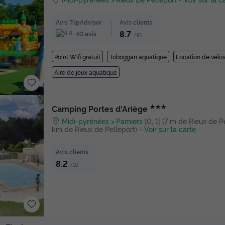
Avis TripAdvisor
Avis clients
8.7
40 avis
/10
Point Wifi gratuit
Toboggan aquatique
Location de vélo
Aire de jeux aquatique
★★★
Camping Portes d'Ariège
Midi-pyrénées
Pamiers
]0, 1[ (7 m de Rieux de Pel
km de Rieux de Pelleport)
-
Voir sur la carte
Avis clients
8.2
/10