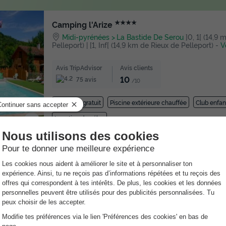
★★★★
Camping l'Arize
Midi-pyrénées
La Bastide De Serou
]0, 1[ (14,9
Pelleport) | [1, Inf[ (14,9 km de Rieux de Pelleport)
-
V
Avis TripAdvisor
Avis clients
10
75 avis
/10
Point Wifi gratuit
Piscine extérieure chauffée
Club enfan
Location de vélos
★★★
Camping Les Eychecadous
Midi-pyrénées
Artigat
]0, 1[ (15,9 m de Rieux de Pe
(15,9 km de Rieux de Pelleport)
-
Voir sur la carte
Avis clients
9
/10
Point Wifi gratuit