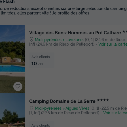
e Flash
tez de réductions exceptionnelles sur une large sélection de campings
 limitées, elles partent vite !
Je profite des offres !
★
Village des Bons-Hommes au Pré Cathare
Midi-pyrénées
Lavelanet
]0, 1[ (24,6 m de Rieux 
Inf[ (24,6 km de Rieux de Pelleport)
-
Voir sur la cart
Avis clients
10
/10
★★★★
Camping Domaine de La Serre
Midi-pyrénées
Aigues Vives
]0, 1[ (22,5 m de Rie
[1, Inf[ (22,5 km de Rieux de Pelleport)
-
Voir sur la c
Avis clients