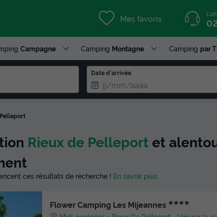
Lun
Mes favoris
02
mping
Campagne
Camping
Montagne
Camping
par 
Date d'arrivée
Pelleport
ction
Rieux de Pelleport
et alentou
ment
luencent ces résultats de recherche !
En savoir plus
★★★★
Flower Camping Les Mijeannes
Midi-pyrénées
Rieux De Pelleport
-
Voir sur la c