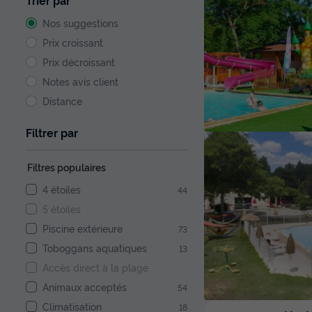
Trier par
Nos suggestions
Prix croissant
Prix décroissant
Notes avis client
Distance
Filtrer par
Filtres populaires
4 étoiles
44
5 étoiles
Piscine extérieure
73
Toboggans aquatiques
13
Accès direct à la plage
Animaux acceptés
54
Climatisation
18