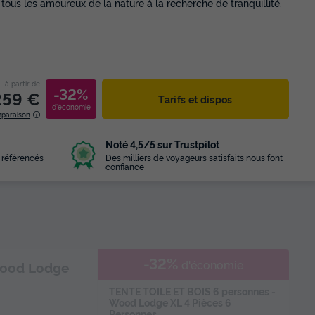
ous les amoureux de la nature à la recherche de tranquillité.
à partir de
-32%
259 €
Tarifs et dispos
d'économie
mparaison
Noté 4,5/5 sur Trustpilot
 référencés
Des milliers de voyageurs satisfaits nous font
confiance
-32%
d'économie
Wood Lodge
TENTE TOILE ET BOIS 6 personnes -
Wood Lodge XL 4 Pièces 6
Personnes