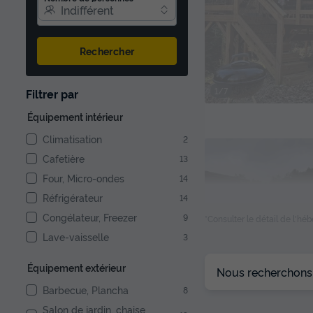
Indifférent
Rechercher
1/7
Filtrer par
Équipement intérieur
Climatisation
2
Cafetière
13
Four, Micro-ondes
14
Réfrigérateur
14
Congélateur, Freezer
9
*Consulter le détail de l'h
Lave-vaisselle
3
Équipement extérieur
Nous recherchons l
Barbecue, Plancha
8
1/9
Salon de jardin, chaise