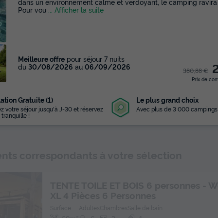
dans un environnement calme et verdoyant, le camping ravira t
Pour vou
... Afficher la suite
Meilleure offre
pour séjour 7 nuits
du
30/08/2026
au
06/09/2026
380,88 €
Prix de co
ation Gratuite (1)
Le plus grand choix
z votre séjour jusqu'à J-30 et réservez
Avec plus de 3 000 campings
 tranquille !
Lire la vidéo
ts correspondants à votre sélection
TENTE TOILE ET BOIS 6 personnes - 
XL 4 Pièces 6 Personnes
Surface
Adultes
Chambres
Salle de bain