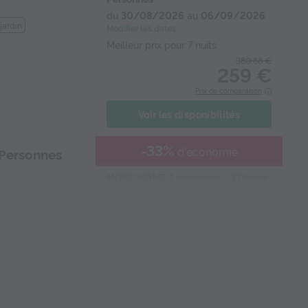
du
30/08/2026
au
06/09/2026
jardin
Modifier les dates
Meilleur prix pour 7 nuits
380,88 €
259 €
Prix de comparaison
Voir les disponibilités
-33%
d'économie
 Personnes
MOBILHOME 4 personnes - 3 Pièces
4 Personnes Climatisé
du
03/09/2026
au
10/09/2026
Modifier les dates
selle
Meilleur prix pour 7 nuits
476,12 €
319 €
Prix de comparaison
Voir les disponibilités