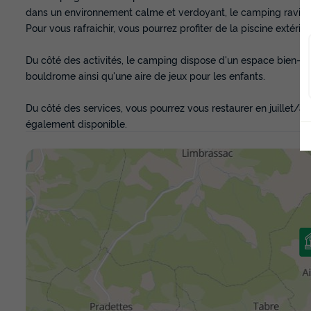
dans un environnement calme et verdoyant, le camping ravira t
Pour vous rafraichir, vous pourrez profiter de la piscine extérieu
Du côté des activités, le camping dispose d'un espace bien-êtr
bouldrome ainsi qu'une aire de jeux pour les enfants.
Du côté des services, vous pourrez vous restaurer en juillet/ao
également disponible.