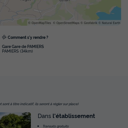
dans les arbres 24m² / 1 chambre - te
couverte
Annulation gratuite
Surface
Adultes
Chambres
24m²
5
1
Comment s'y rendre ?
Terrasse semi-couverte
Animaux autorisés *
Cafetière
Gare Gare de PAMIERS
PAMIERS (34km)
Congélateur
+ 4
En savoir plus
CHALET 4 personnes - Chalet CONFOR
chambres
Annulation gratuite
Adultes
Chambres
Salle de bain
nt à titre indicatif, ils seront à régler sur place)
4
2
1
Dans
l'établissement
Transats gratuits