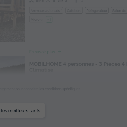
59m²
6
3
1
Animaux autorisés *
Cafetière
Réfrigérateur
Salon de 
Micro-ondes
+ 1
En savoir plus
MOBILHOME 4 personnes - 3 Pièces 4
Climatisé
Surface
Adultes
Chambres
Salle de bain
36m²
4
2
1
ébergement pour connaitre les conditions spécifiques
Climatisation
Animaux autorisés *
Cafetière
Lave-vais
Réfrigérateur
+ 3
es meilleurs tarifs