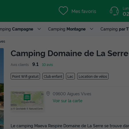
Lun
Mes favoris
02
mping
Campagne
Camping
Montagne
Camping
par 
ives
Camping Domaine de La Serr
9.1
Avis clients
10 avis
Point Wifi gratuit
Club enfant
Lac
Location de vélos
09600 Aigues Vives
Voir sur la carte
Le camping Maeva Respire Domaine de La Serre se trouve dans 