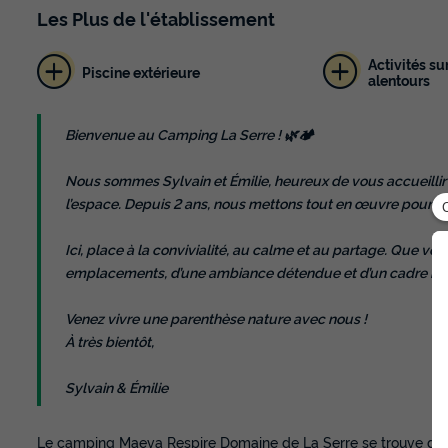
Les
Plus
de l'établissement
Activités su
Piscine extérieure
alentours
Bienvenue au Camping La Serre ! 🌿🏕️
Nous sommes Sylvain et Émilie, heureux de vous accueillir da
l’espace. Depuis 2 ans, nous mettons tout en œuvre pour vo
Ici, place à la convivialité, au calme et au partage. Que vo
emplacements, d’une ambiance détendue et d’un cadre idé
Venez vivre une parenthèse nature avec nous !
À très bientôt,
Sylvain & Émilie
Le camping Maeva Respire Domaine de La Serre se trouve dans 