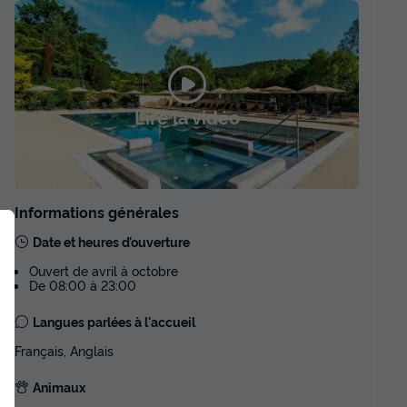
342 €
tière
Voir les disponibilités
Lire la vidéo
LODGE 5 personnes - LODGE
E CONFORT
NATURE CONFORT
du
06/09/2026
au
13/09/2026
Modifier les dates
Meilleur prix pour 7 nuits
Informations générales
Date et heures d’ouverture
igérateur
349 €
Ouvert de avril à octobre
De 08:00 à 23:00
Voir les disponibilités
Langues parlées à l'accueil
TENTE TOILE ET BOIS 5 personnes -
COTTON
Français, Anglais
COTTON LODGE NATURE 25m² / 2
terrasse
chambres - terrasse couverte (sans
Animaux
sanitaires privatifs)