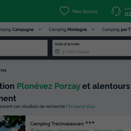
Lun
Mes favoris
02
mping
Campagne
Camping
Montagne
Camping
par 
Date d'arrivée
rzay
ction
Plonévez Porzay
et alentours 
ment
luencent ces résultats de recherche !
En savoir plus
★★★
Camping Trezmalaouen
Bretagne
Plonévez Porzay
-
Voir sur la carte