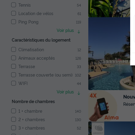
Tennis
54
Location de vélos
61
Ping Pong
119
Voir plus
Caractéristiques du logement
Climatisation
12
Animaux acceptés
126
Terrasse
33
Terrasse couverte (ou semi)
102
WIFI
44
Voir plus
Nouve
Nombre de chambres
Réser
1 + chambre
140
2 + chambres
130
3 + chambres
52