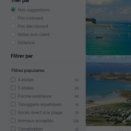
Trier par
Nos suggestions
Prix croissant
Prix décroissant
Notes avis client
Distance
Filtrer par
Filtres populaires
4 étoiles
54
5 étoiles
29
Piscine extérieure
66
Toboggans aquatiques
41
Accès direct à la plage
29
Animaux acceptés
126
Climatisation
12