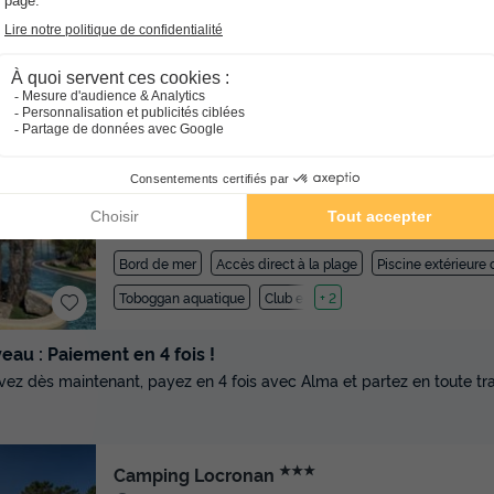
★★★★
Camping Domaine de Ker Ys
Bretagne
Saint Nic
]0, 1[ (9,5 m de Plonévez Porza
km de Plonévez Porzay)
-
Voir sur la carte
Avis TripAdvisor
Avis clients
8.3
573 avis
/10
Bord de mer
Accès direct à la plage
Piscine extérieure
Toboggan aquatique
Club enfant
+ 2
au : Paiement en 4 fois !
vez dès maintenant, payez en 4 fois avec Alma et partez en toute tran
★★★
Camping Locronan