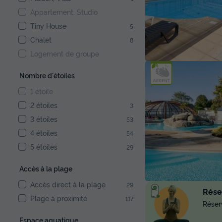
Appartement, Studio
Tiny House
5
Chalet
8
Logement de groupe
Nombre d'étoiles
1 étoile
2 étoiles
3
3 étoiles
53
4 étoiles
54
5 étoiles
29
Accès à la plage
Accès direct à la plage
29
Réser
Plage à proximité
117
Réserv
Espace aquatique