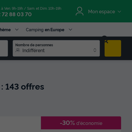
. à Ven. 9h-19h / Sam. et Dim. 10h-19h
Mon espace
 72 88 03 70
Thème
Camping
en Europe
Nombre de personnes
Indifférent
: 143 offres
-30%
d'économie