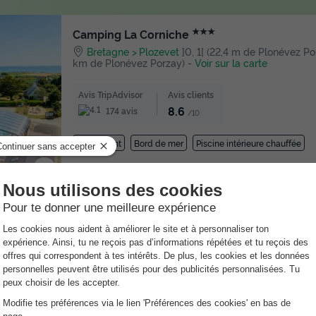
★★★
Camping La Corniche
Bretagne
Plozevet
]0, 1[ (22,4 m de Plonévez Porz
km de Plonévez Porzay)
-
Voir sur la carte
Avis TripAdvisor
Avis clients
8.6
174 avis
/10
Wifi payant
Bord de mer
Piscine intérieure chauffée
★★★★
Menez Bichen - Camping Paradis
Bretagne
Saint Nic
]0, 1[ (9,3 m de Plonévez Porza
km de Plonévez Porzay)
-
Voir sur la carte
Avis TripAdvisor
Avis clients
8.5
131 avis
/10
Wifi payant
Bord de mer
Club enfant
Sauna