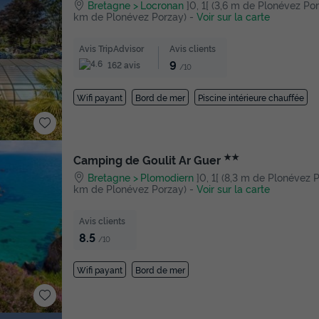
Bretagne
Locronan
]0, 1[ (3,6 m de Plonévez Porza
km de Plonévez Porzay)
-
Voir sur la carte
Avis TripAdvisor
Avis clients
9
162 avis
/10
Wifi payant
Bord de mer
Piscine intérieure chauffée
★★
Camping de Goulit Ar Guer
Bretagne
Plomodiern
]0, 1[ (8,3 m de Plonévez Por
km de Plonévez Porzay)
-
Voir sur la carte
Avis clients
8.5
/10
Wifi payant
Bord de mer