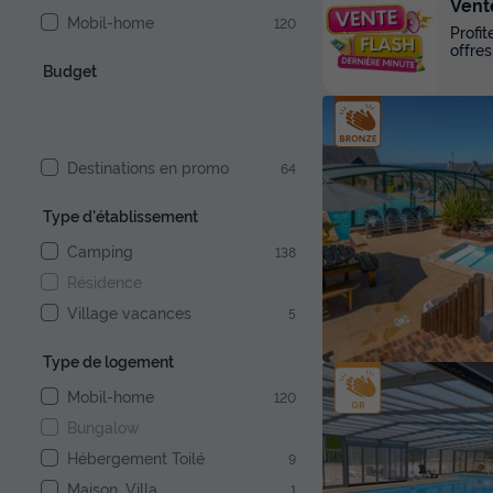
Vent
Mobil-home
120
Profi
offres
Budget
Destinations en promo
64
Type d'établissement
Camping
138
Résidence
Village vacances
5
Type de logement
Mobil-home
120
Bungalow
Hébergement Toilé
9
Maison, Villa
1