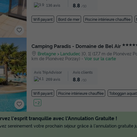
8.8
136 avis
/10
Wifi payant
Bord de mer
Piscine intérieure chauffée
★★★★
Camping Paradis - Domaine de Bel Air
Bretagne
Landudec
]0, 1[ (17,7 m de Plonévez Porz
km de Plonévez Porzay)
-
Voir sur la carte
Avis TripAdvisor
Avis clients
8.8
269 avis
/10
Wifi payant
Piscine intérieure chauffée
Toboggan aquat
Lac
+ 2
vez l'esprit tranquille avec l'Annulation Gratuite !
ez sereinement votre prochain séjour grâce à l'annulation gratuite ju