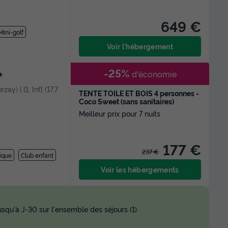
649 €
Mini-golf
Voir l'hébergement
-25%
d'économie
★
ay) | [1, Inf[ (17,7
TENTE TOILE ET BOIS 4 personnes -
Coco Sweet (sans sanitaires)
Meilleur prix pour 7 nuits
177 €
237 €
ique
Club enfant
Voir les hébergements
squ'à J-30 sur l'ensemble des séjours (1).