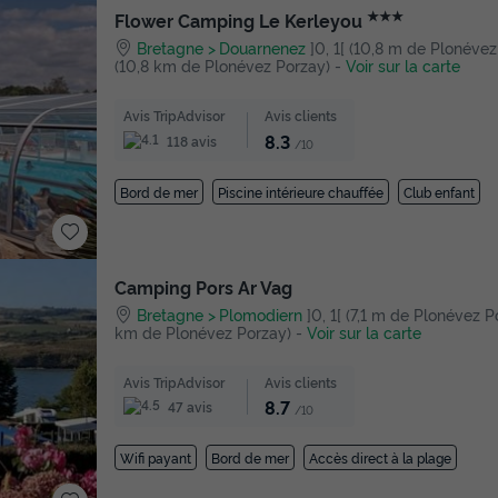
★★★
Flower Camping Le Kerleyou
Bretagne
Douarnenez
]0, 1[ (10,8 m de Plonévez P
(10,8 km de Plonévez Porzay)
-
Voir sur la carte
Avis TripAdvisor
Avis clients
8.3
118 avis
/10
Bord de mer
Piscine intérieure chauffée
Club enfant
Camping Pors Ar Vag
Bretagne
Plomodiern
]0, 1[ (7,1 m de Plonévez Por
km de Plonévez Porzay)
-
Voir sur la carte
Avis TripAdvisor
Avis clients
8.7
47 avis
/10
Wifi payant
Bord de mer
Accès direct à la plage