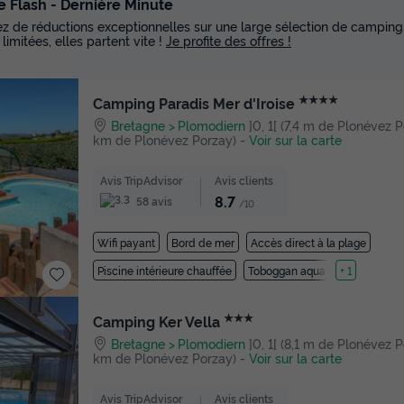
e Flash - Dernière Minute
tez de réductions exceptionnelles sur une large sélection de campings
 limitées, elles partent vite !
Je profite des offres !
★★★★
Camping Paradis Mer d'Iroise
Bretagne
Plomodiern
]0, 1[ (7,4 m de Plonévez Por
km de Plonévez Porzay)
-
Voir sur la carte
Avis TripAdvisor
Avis clients
8.7
58 avis
/10
Wifi payant
Bord de mer
Accès direct à la plage
Piscine intérieure chauffée
Toboggan aquatique
+ 1
★★★
Camping Ker Vella
Bretagne
Plomodiern
]0, 1[ (8,1 m de Plonévez Por
km de Plonévez Porzay)
-
Voir sur la carte
Avis TripAdvisor
Avis clients