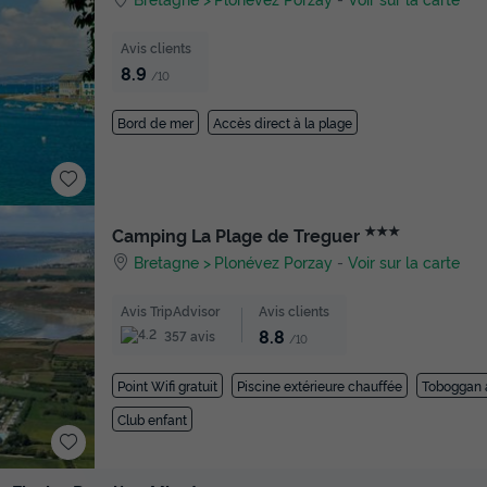
Avis clients
8.9
/10
Bord de mer
Accès direct à la plage
★★★
Camping La Plage de Treguer
Bretagne
Plonévez Porzay
-
Voir sur la carte
Avis TripAdvisor
Avis clients
8.8
357 avis
/10
Point Wifi gratuit
Piscine extérieure chauffée
Toboggan 
Club enfant