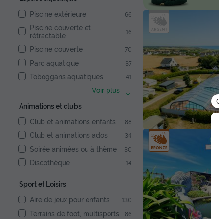
Piscine extérieure
66
Piscine couverte et
16
rétractable
Piscine couverte
70
Parc aquatique
37
Toboggans aquatiques
41
Voir plus
Animations et clubs
Club et animations enfants
88
Club et animations ados
34
Soirée animées ou à thème
30
Discothèque
14
Sport et Loisirs
Aire de jeux pour enfants
130
Terrains de foot, multisports
86