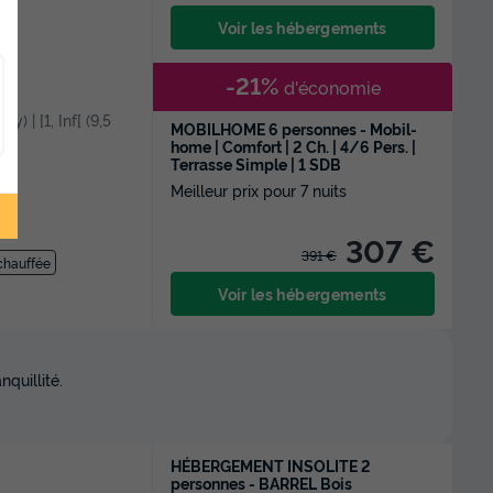
Voir les hébergements
-21%
d'économie
y) | [1, Inf[ (9,5
MOBILHOME 6 personnes - Mobil-
home | Comfort | 2 Ch. | 4/6 Pers. |
Terrasse Simple | 1 SDB
Meilleur prix pour 7 nuits
307 €
391 €
 chauffée
Voir les hébergements
quillité.
HÉBERGEMENT INSOLITE 2
personnes - BARREL Bois