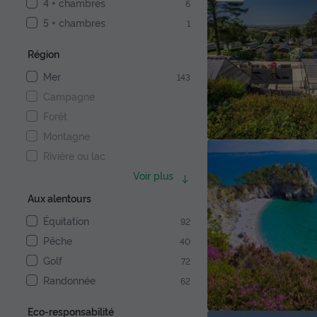
4 + chambres
6
5 + chambres
1
Région
Mer
143
Campagne
Forêt
Montagne
Rivière ou lac
Voir plus
Aux alentours
Équitation
92
Pêche
40
Golf
72
Randonnée
62
Eco-responsabilité