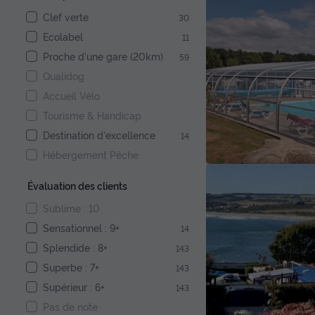
Clef verte
30
Ecolabel
11
Proche d'une gare (20km)
59
Qualidog
Accueil Vélo
Tourisme & Handicap
Destination d'excellence
14
Hébergement Pêche
Évaluation des clients
Sublime : 10
Sensationnel : 9+
14
Splendide : 8+
143
Superbe : 7+
143
Supérieur : 6+
143
Pas de note