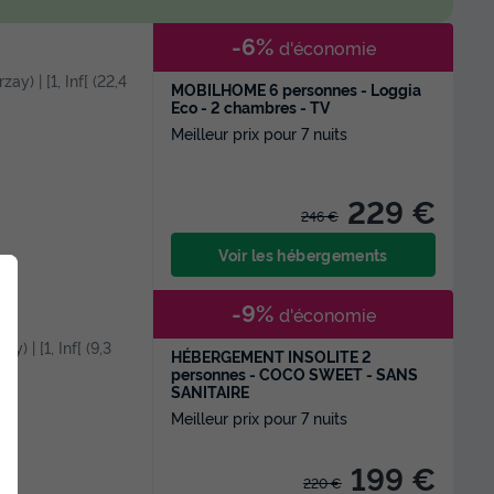
-6%
d'économie
ay) | [1, Inf[ (22,4
MOBILHOME 6 personnes - Loggia
Eco - 2 chambres - TV
Meilleur prix pour 7 nuits
229 €
246 €
Voir les hébergements
-9%
d'économie
y) | [1, Inf[ (9,3
HÉBERGEMENT INSOLITE 2
personnes - COCO SWEET - SANS
SANITAIRE
Meilleur prix pour 7 nuits
199 €
220 €