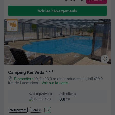
Voir les hébergements
★★★
Camping Ker Vella
Plomodiern
]0, 1[ (20,9 m de Landudec) | [1, Inf[ (20,9
km de Landudec)
-
Voir sur la carte
Avis clients
Avis TripAdvisor
8.8
136 avis
/10
Wifi payant
Bord de mer
+ 2