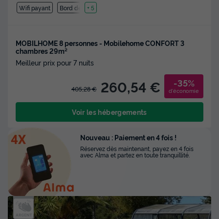
Wifi payant
Bord de mer
+ 5
MOBILHOME 8 personnes - Mobilehome CONFORT 3
chambres 29m²
Meilleur prix pour 7 nuits
-35%
260,54 €
405,28 €
d'économie
Voir les hébergements
Nouveau : Paiement en 4 fois !
Réservez dès maintenant, payez en 4 fois
avec Alma et partez en toute tranquillité.