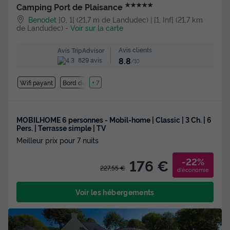
★★★★★
Camping Port de Plaisance
Benodet
]0, 1[ (21,7 m de Landudec) | [1, Inf[ (21,7 km
de Landudec)
-
Voir sur la carte
Avis clients
Avis TripAdvisor
8.8
829 avis
/10
Wifi payant
Bord de mer
+ 7
MOBILHOME 6 personnes - Mobil-home | Classic | 3 Ch. | 6
Pers. | Terrasse simple | TV
Meilleur prix pour 7 nuits
-22%
176 €
227,55 €
d'économie
Voir les hébergements