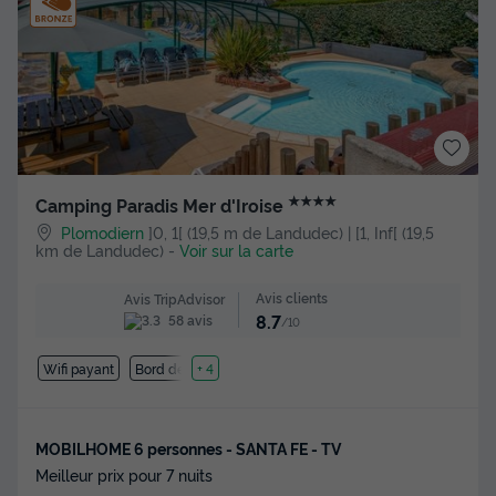
★★★★
Camping Paradis Mer d'Iroise
Plomodiern
]0, 1[ (19,5 m de Landudec) | [1, Inf[ (19,5
km de Landudec)
-
Voir sur la carte
Avis clients
Avis TripAdvisor
8.7
58 avis
/10
Wifi payant
Bord de mer
+ 4
MOBILHOME 6 personnes - SANTA FE - TV
Meilleur prix pour 7 nuits