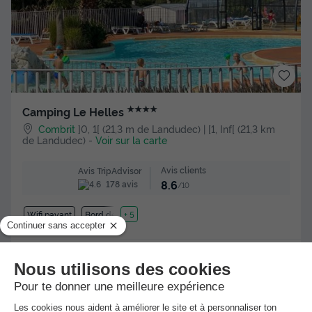
★★★★
Camping Le Helles
Combrit
]0, 1[ (21,3 m de Landudec) | [1, Inf[ (21,3 km
de Landudec)
-
Voir sur la carte
Avis clients
Avis TripAdvisor
8.6
178 avis
/10
Wifi payant
Bord de mer
+ 5
MOBILHOME 6 personnes - Mobil-home | Comfort | 2 Ch. |
6 Pers. | Terrasse surélevée non couverte | 1 SDB
Meilleur prix pour 7 nuits