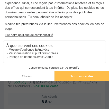
-25%
245 €
329 €
d'économie
Voir les hébergements
★★★
Camping Les Hortensias
Loctudy
]0, 1[ (23,7 m de Landudec) | [1, Inf[ (23,7 km
de Landudec)
-
Voir sur la carte
Avis clients
8.8
/10