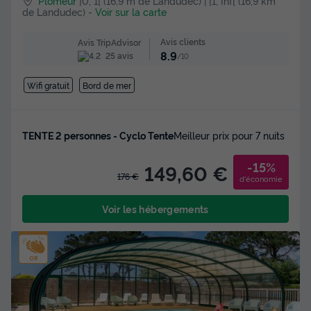
Plomeur
]0, 1[ (16,9 m de Landudec) | [1, Inf[ (16,9 km
de Landudec)
-
Voir sur la carte
Avis clients
Avis TripAdvisor
8.9
25 avis
/10
Wifi gratuit
Bord de mer
TENTE 2 personnes - Cyclo Tente
Meilleur prix pour 7 nuits
-15%
149,60 €
176 €
d'économie
Voir les hébergements