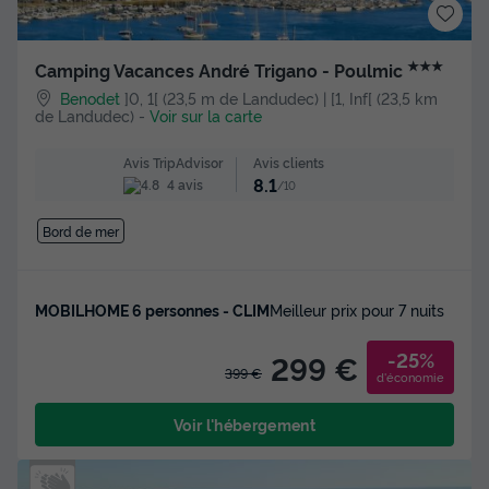
★★★
Camping Vacances André Trigano - Poulmic
Benodet
]0, 1[ (23,5 m de Landudec) | [1, Inf[ (23,5 km
de Landudec)
-
Voir sur la carte
Avis clients
Avis TripAdvisor
8.1
4 avis
/10
Bord de mer
MOBILHOME 6 personnes - CLIM
Meilleur prix pour 7 nuits
-25%
299 €
399 €
d'économie
Voir l'hébergement