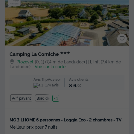
★★★
Camping La Corniche
Plozevet
]0, 1[ (7,4 m de Landudec) | [1, Inf[ (7,4 km de
Landudec)
-
Voir sur la carte
Avis clients
Avis TripAdvisor
8.6
174 avis
/10
Wifi payant
Bord de mer
+ 1
MOBILHOME 6 personnes - Loggia Eco - 2 chambres - TV
Meilleur prix pour 7 nuits