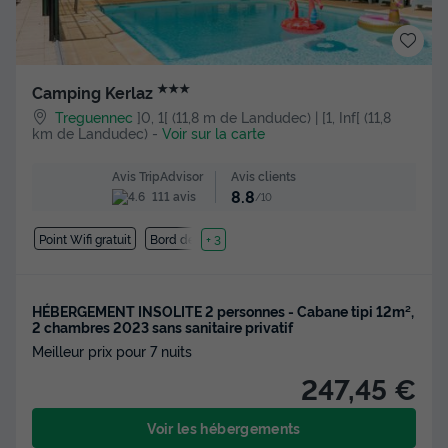
★★★
Camping Kerlaz
Treguennec
]0, 1[ (11,8 m de Landudec) | [1, Inf[ (11,8
km de Landudec)
-
Voir sur la carte
Avis clients
Avis TripAdvisor
8.8
111 avis
/10
Point Wifi gratuit
Bord de mer
+ 3
HÉBERGEMENT INSOLITE 2 personnes - Cabane tipi 12m²,
2 chambres 2023 sans sanitaire privatif
Meilleur prix pour 7 nuits
247,45 €
Voir les hébergements