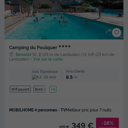
★★★★
Camping du Poulquer
Benodet
]0, 1[ (23 m de Landudec) | [1, Inf[ (23 km de
Landudec)
-
Voir sur la carte
Avis clients
Avis TripAdvisor
8.5
111 avis
/10
Wifi payant
Bord de mer
+ 6
MOBILHOME 4 personnes - TV
Meilleur prix pour 7 nuits
-16%
349 €
420 €
d'économie