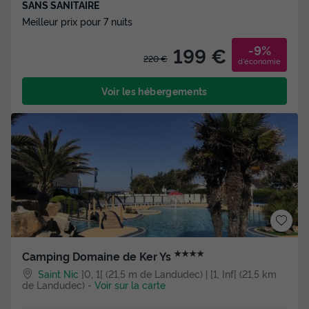
SANS SANITAIRE
Meilleur prix pour 7 nuits
-9%
199 €
220 €
d'économie
Voir les hébergements
★★★★
Camping Domaine de Ker Ys
Saint Nic
]0, 1[ (21,5 m de Landudec) | [1, Inf[ (21,5 km
de Landudec)
-
Voir sur la carte