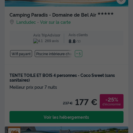
★★★★★
Camping Paradis - Domaine de Bel Air
Landudec
-
Voir sur la carte
Avis clients
Avis TripAdvisor
8.8
269 avis
/10
Wifi payant
Piscine intérieure chauffée
+ 5
TENTE TOILE ET BOIS 4 personnes - Coco Sweet (sans
sanitaires)
Meilleur prix pour 7 nuits
-25%
177 €
237 €
d'économie
Voir les hébergements