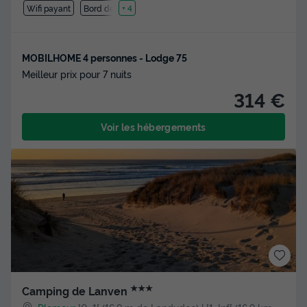
Wifi payant
Bord de mer
+ 4
MOBILHOME 4 personnes - Lodge 75
Meilleur prix pour 7 nuits
314 €
Voir les hébergements
★★★
Camping de Lanven