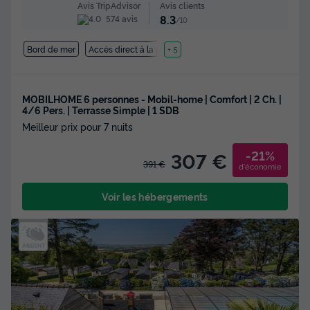
Avis clients
Avis TripAdvisor
8.3
574 avis
/10
Bord de mer
Accès direct à la plage
+ 5
MOBILHOME 6 personnes - Mobil-home | Comfort | 2 Ch. |
4/6 Pers. | Terrasse Simple | 1 SDB
Meilleur prix pour 7 nuits
-21%
307 €
391 €
d'économie
Voir les hébergements