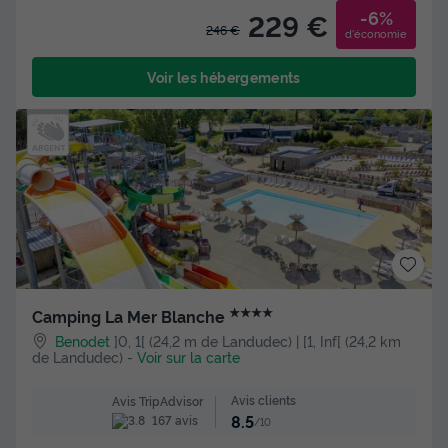
-6%
229 €
246 €
d'économie
Voir les hébergements
★★★★
Camping La Mer Blanche
Benodet
]0, 1[ (24,2 m de Landudec) | [1, Inf[ (24,2 km
de Landudec)
-
Voir sur la carte
Avis clients
Avis TripAdvisor
8.5
167 avis
/10