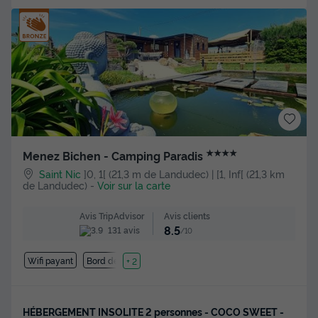
★★★★
Menez Bichen - Camping Paradis
Saint Nic
]0, 1[ (21,3 m de Landudec) | [1, Inf[ (21,3 km
de Landudec)
-
Voir sur la carte
Avis clients
Avis TripAdvisor
8.5
131 avis
/10
Wifi payant
Bord de mer
+ 2
HÉBERGEMENT INSOLITE 2 personnes - COCO SWEET -