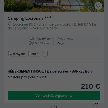
★★★
Camping Locronan
Locronan
]0, 1[ (14,9 m de Landudec) | [1, Inf[ (14,9 km
de Landudec)
-
Voir sur la carte
Avis clients
Avis TripAdvisor
9
162 avis
/10
Wifi payant
Bord de mer
+ 1
HÉBERGEMENT INSOLITE 2 personnes - BARREL Bois
Meilleur prix pour 7 nuits
210 €
Voir les hébergements
1
2