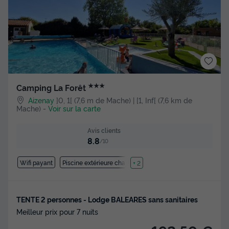
★★★
Camping La Forêt
Aizenay
]0, 1[ (7,6 m de Mache) | [1, Inf[ (7,6 km de
Mache)
-
Voir sur la carte
Avis clients
8.8
/10
Wifi payant
Piscine extérieure chauffée
+ 2
TENTE 2 personnes - Lodge BALEARES sans sanitaires
Meilleur prix pour 7 nuits