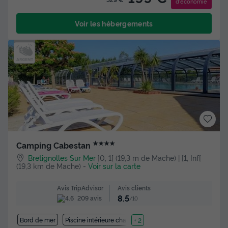
d'économie
Voir les hébergements
★★★★
Camping Cabestan
Bretignolles Sur Mer
]0, 1[ (19,3 m de Mache) | [1, Inf[
(19,3 km de Mache)
-
Voir sur la carte
Avis clients
Avis TripAdvisor
8.5
209 avis
/10
Bord de mer
Piscine intérieure chauffée
+ 2