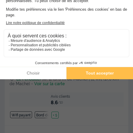
★★★★
Camping Paradis Domaine Oyat
Le Fenouiller
]0, 1[ (17,6 m de Mache) | [1, Inf[ (17,6 km
de Mache)
-
Voir sur la carte
Avis clients
8.6
/10
Wifi payant
Bord de mer
+ 5