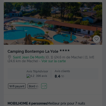
★★★★
Camping Bontempo La Yole
Saint Jean De Monts
]0, 1[ (24,6 m de Mache) | [1, Inf[
(24,6 km de Mache)
-
Voir sur la carte
Avis clients
Avis TripAdvisor
8.4
396 avis
/10
Wifi payant
Bord de mer
+ 7
MOBILHOME 4 personnes
Meilleur prix pour 7 nuits