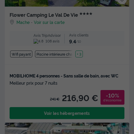
★★★★
Flower Camping Le Val De Vie
Mache
-
Voir sur la carte
Avis clients
Avis TripAdvisor
9.4
108 avis
/10
Wifi payant
Piscine intérieure chauffée
+ 3
MOBILHOME 4 personnes - Sans salle de bain, avec WC
Meilleur prix pour 7 nuits
-10%
216,90 €
241 €
d'économie
Voir les hébergements