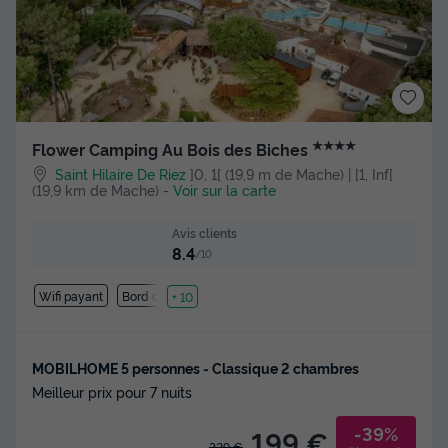
★★★★
Flower Camping Au Bois des Biches
Saint Hilaire De Riez
]0, 1[ (19,9 m de Mache) | [1, Inf[
(19,9 km de Mache)
-
Voir sur la carte
Avis clients
8.4
/10
Wifi payant
Bord de mer
+ 10
MOBILHOME 5 personnes - Classique 2 chambres
Meilleur prix pour 7 nuits
-39%
199 €
329 €