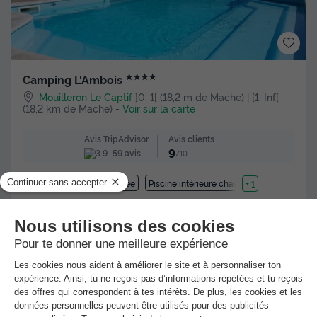
★★★★
Camping L'Ambois
Mouilleron Le Captif
]0, 1[ (18,2 m de Mache) | [1, Inf[
(18,2 km de Mache)
-
Voir sur la carte
Avis clients
Avis TripAdvisor
9
59 avis
/10
Piscine extérieure chauffée
Piscine intérieure chauffée
+ 1
MOBILHOME 2 personnes - A - Mobile-home 1 ch. Confort -
SAMEDI 2 pers.
Meilleur prix pour 7 nuits
585 €
Voir les hébergements