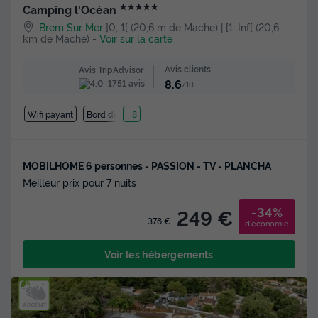
★★★★★
Camping l'Océan
Brem Sur Mer
]0, 1[ (20,6 m de Mache) | [1, Inf[ (20,6
km de Mache)
-
Voir sur la carte
Avis clients
Avis TripAdvisor
8.6
1751 avis
/10
Wifi payant
Bord de mer
+ 8
MOBILHOME 6 personnes - PASSION - TV - PLANCHA
Meilleur prix pour 7 nuits
-34%
249 €
378 €
d'économie
Voir les hébergements