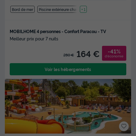
Bord de mer
Piscine extérieure chauffée
+ 1
MOBILHOME 4 personnes - Confort Paracou - TV
Meilleur prix pour 7 nuits
-41%
164 €
280 €
d'économie
Voir les hébergements