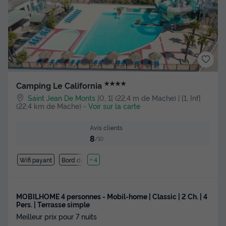
★★★★
Camping Le California
Saint Jean De Monts
]0, 1[ (22,4 m de Mache) | [1, Inf[
(22,4 km de Mache)
-
Voir sur la carte
Avis clients
8
/10
Wifi payant
Bord de mer
+ 4
MOBILHOME 4 personnes - Mobil-home | Classic | 2 Ch. | 4
Pers. | Terrasse simple
Meilleur prix pour 7 nuits