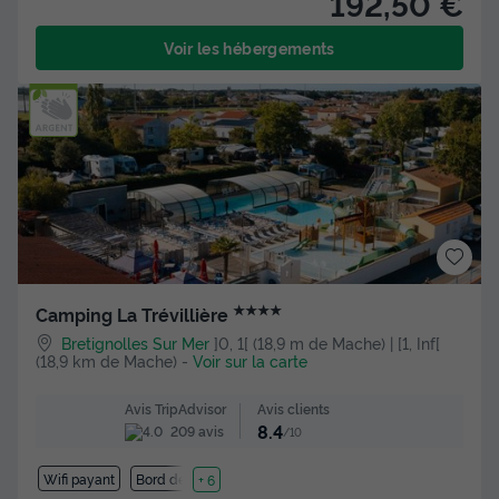
192,50 €
Voir les hébergements
★★★★
Camping La Trévillière
Bretignolles Sur Mer
]0, 1[ (18,9 m de Mache) | [1, Inf[
(18,9 km de Mache)
-
Voir sur la carte
Avis clients
Avis TripAdvisor
8.4
209 avis
/10
Wifi payant
Bord de mer
+ 6