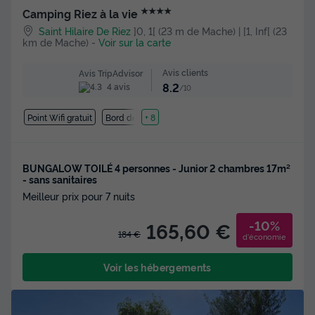
★★★★
Camping Riez à la vie
Saint Hilaire De Riez
]0, 1[ (23 m de Mache) | [1, Inf[ (23
km de Mache)
-
Voir sur la carte
Avis clients
Avis TripAdvisor
8.2
4 avis
/10
Point Wifi gratuit
Bord de mer
+ 8
BUNGALOW TOILÉ 4 personnes - Junior 2 chambres 17m²
- sans sanitaires
Meilleur prix pour 7 nuits
-10%
165,60 €
184 €
d'économie
Voir les hébergements