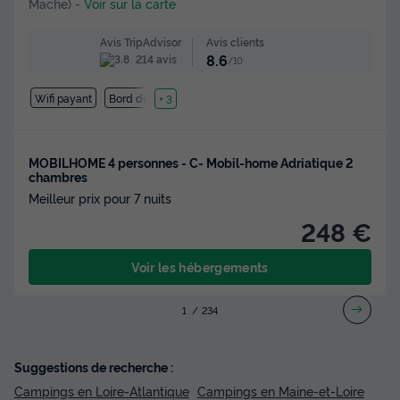
Mache)
-
Voir sur la carte
Avis clients
Avis TripAdvisor
8.6
214 avis
/10
Wifi payant
Bord de mer
+ 3
MOBILHOME 4 personnes - C- Mobil-home Adriatique 2
chambres
Meilleur prix pour 7 nuits
248 €
Voir les hébergements
1
2
3
4
Suggestions de recherche :
Campings en Loire-Atlantique
Campings en Maine-et-Loire