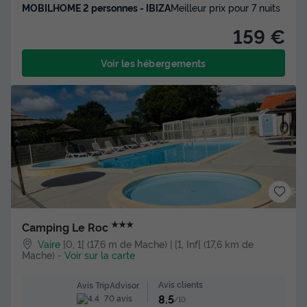
MOBILHOME 2 personnes - IBIZA
Meilleur prix pour 7 nuits
159 €
Voir les hébergements
★★★
Camping Le Roc
Vaire
]0, 1[ (17,6 m de Mache) | [1, Inf[ (17,6 km de
Mache)
-
Voir sur la carte
Avis clients
Avis TripAdvisor
8.5
70 avis
/10