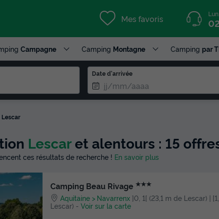
Lun
Mes favoris
02
mping
Campagne
Camping
Montagne
Camping
par 
Date d'arrivée
Lescar
ction
Lescar
et alentours : 15 off
luencent ces résultats de recherche !
En savoir plus
★★★
Camping Beau Rivage
Aquitaine
Navarrenx
]0, 1[ (23,1 m de Lescar) | [1
Lescar)
-
Voir sur la carte