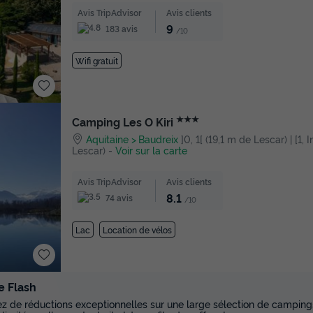
Avis TripAdvisor
Avis clients
9
183 avis
/10
Wifi gratuit
★★★
Camping Les O Kiri
Aquitaine
Baudreix
]0, 1[ (19,1 m de Lescar) | [1, 
Lescar)
-
Voir sur la carte
Avis TripAdvisor
Avis clients
8.1
74 avis
/10
Lac
Location de vélos
e Flash
tez de réductions exceptionnelles sur une large sélection de campings