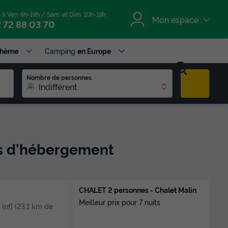
. à Ven. 9h-19h / Sam. et Dim. 10h-19h
Mon espace
 72 88 03 70
Thème
Camping
en Europe
Nombre de personnes
Indifférent
res d'hébergement
CHALET 2 personnes - Chalet Malin
Meilleur prix pour 7 nuits
, Inf[ (23,1 km de