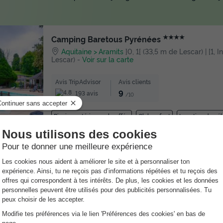
★★★★
Camping Baretous Pyrénées
Aquitaine
Aramits
]0, 1[ (33,5 m de Lescar) | [1, 
Lescar)
-
Voir sur la carte
Avis TripAdvisor
Avis clients
9
193 avis
/10
Piscine extérieure chauffée
Club enfant
Location de vél
★★★
Camping Le Saillet
Aquitaine
Lestelle Betharram
]0, 1[ (28,1 m de Les
km de Lescar)
-
Voir sur la carte
Avis TripAdvisor
Avis clients
9.1
52 avis
/10