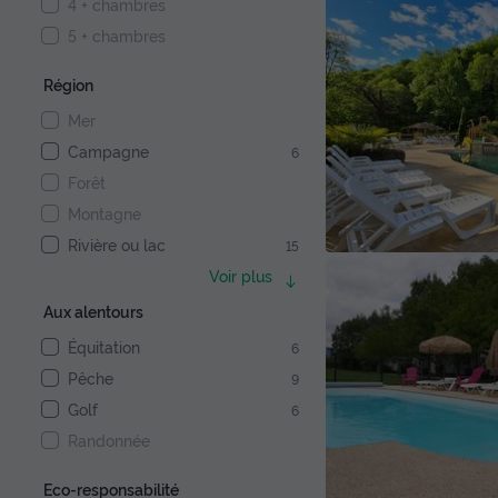
4 + chambres
5 + chambres
Région
Mer
Campagne
6
Forêt
Montagne
Rivière ou lac
15
Voir plus
Aux alentours
Équitation
6
Pêche
9
Golf
6
Randonnée
Eco-responsabilité