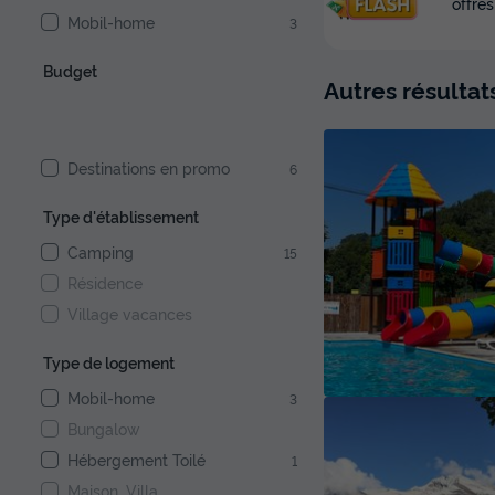
offres
Mobil-home
3
Budget
Autres résultat
Destinations en promo
6
Type d'établissement
Camping
15
Résidence
Village vacances
Type de logement
Mobil-home
3
Bungalow
Hébergement Toilé
1
Maison, Villa