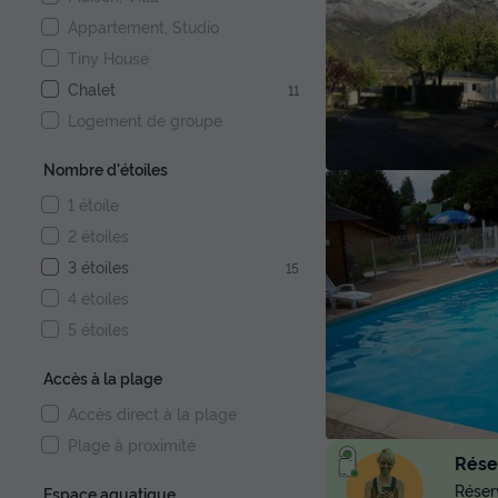
Appartement, Studio
Tiny House
Chalet
11
Logement de groupe
Nombre d'étoiles
1 étoile
2 étoiles
3 étoiles
15
4 étoiles
5 étoiles
Accès à la plage
Accès direct à la plage
Plage à proximité
Réser
Réserv
Espace aquatique