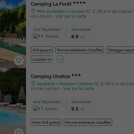
★★★★
Camping La Forêt
Midi-pyrénées
Lourdes
]0, 1[ (38,4 m de Lescar) |
de Lescar)
-
Voir sur la carte
Avis TripAdvisor
Avis clients
8.9
159 avis
/10
Wifi payant
Piscine extérieure chauffée
Toboggan aqua
Location de vélos
+ 1
★★★
Camping Uhaitza
Aquitaine
Mauleon Licharre
]0, 1[ (40,1 m de Lesca
km de Lescar)
-
Voir sur la carte
Avis TripAdvisor
Avis clients
9.3
52 avis
/10
Point Wifi gratuit
Piscine extérieure chauffée