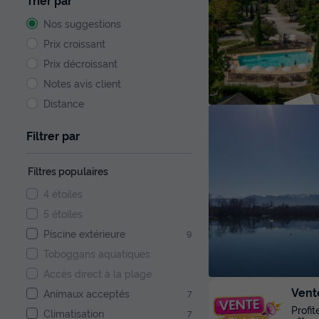
Trier par
Nos suggestions
Prix croissant
Prix décroissant
Notes avis client
Distance
Filtrer par
Filtres populaires
4 étoiles
5 étoiles
Piscine extérieure
9
Toboggans aquatiques
Accès direct à la plage
Vent
Animaux acceptés
7
Profi
Climatisation
7