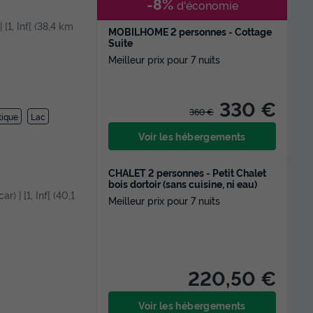
-8%
d'économie
 [1, Inf[ (38,4 km
MOBILHOME 2 personnes - Cottage
Suite
Meilleur prix pour 7 nuits
330 €
360 €
tique
Lac
Voir les hébergements
CHALET 2 personnes - Petit Chalet
bois dortoir (sans cuisine, ni eau)
r) | [1, Inf[ (40,1
Meilleur prix pour 7 nuits
220,50 €
Voir les hébergements