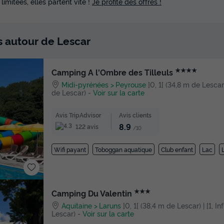
 limitées, elles partent vite !
Je profite des offres !
s autour de Lescar
★★★★
Camping A l'Ombre des Tilleuls
Midi-pyrénées
Peyrouse
]0, 1[ (34,8 m de Lescar)
de Lescar)
-
Voir sur la carte
Avis TripAdvisor
Avis clients
8.9
122 avis
/10
Wifi payant
Toboggan aquatique
Club enfant
Lac
★★★
Camping Du Valentin
Aquitaine
Laruns
]0, 1[ (38,4 m de Lescar) | [1, I
Lescar)
-
Voir sur la carte