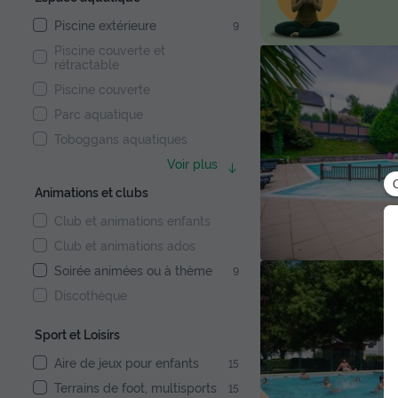
Piscine extérieure
9
Piscine couverte et
rétractable
Piscine couverte
Parc aquatique
Toboggans aquatiques
Voir plus
Animations et clubs
Club et animations enfants
Club et animations ados
Soirée animées ou à thème
9
Discothèque
Sport et Loisirs
Aire de jeux pour enfants
15
Terrains de foot, multisports
15