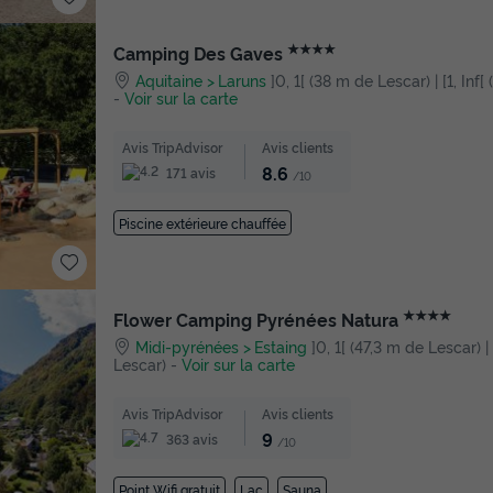
★★★★
Camping Des Gaves
Aquitaine
Laruns
]0, 1[ (38 m de Lescar) | [1, Inf
-
Voir sur la carte
Avis TripAdvisor
Avis clients
8.6
171 avis
/10
Piscine extérieure chauffée
★★★★
Flower Camping Pyrénées Natura
Midi-pyrénées
Estaing
]0, 1[ (47,3 m de Lescar) | 
Lescar)
-
Voir sur la carte
Avis TripAdvisor
Avis clients
9
363 avis
/10
Point Wifi gratuit
Lac
Sauna