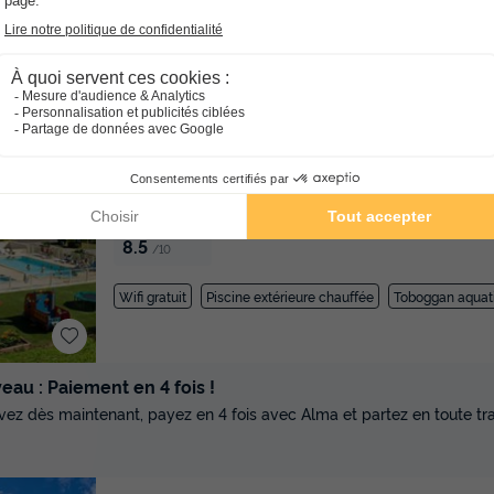
Point Wifi gratuit
★★★
Camping de la Châtaigneraie
Midi-pyrénées
Agos Vidalos
]0, 1[ (43,5 m de Lesc
km de Lescar)
-
Voir sur la carte
Avis clients
8.5
/10
Wifi gratuit
Piscine extérieure chauffée
Toboggan aquat
au : Paiement en 4 fois !
vez dès maintenant, payez en 4 fois avec Alma et partez en toute tran