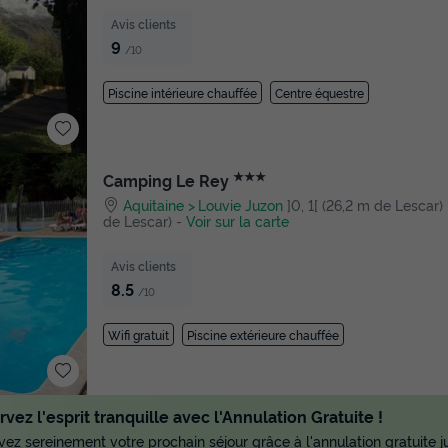
Avis clients
9
/10
Piscine intérieure chauffée
Centre équestre
★★★
Camping Le Rey
Aquitaine
Louvie Juzon
]0, 1[ (26,2 m de Lescar) |
de Lescar)
-
Voir sur la carte
Avis clients
8.5
/10
Wifi gratuit
Piscine extérieure chauffée
vez l'esprit tranquille avec l'Annulation Gratuite !
ez sereinement votre prochain séjour grâce à l'annulation gratuite ju