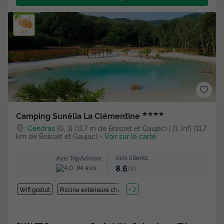
★★★★
Camping Sunêlia La Clémentine
Cendras
]0, 1[ (11,7 m de Boisset et Gaujac) | [1, Inf[ (11,7
km de Boisset et Gaujac)
-
Voir sur la carte
Avis clients
Avis TripAdvisor
8.6
94 avis
/10
Wifi gratuit
Piscine extérieure chauffée
+ 2