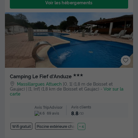
Voir les hébergements
★★★
Camping Le Fief d'Anduze
Massillargues Attuech
]0, 1[ (1,8 m de Boisset et
Gaujac) | [1, Inf[ (1,8 km de Boisset et Gaujac)
-
Voir sur la
carte
Avis clients
Avis TripAdvisor
8.8
69 avis
/10
Wifi gratuit
Piscine extérieure chauffée
+ 4