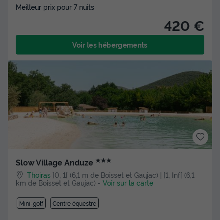
Meilleur prix pour 7 nuits
420 €
Voir les hébergements
★★★
Slow Village Anduze
Thoiras
]0, 1[ (6,1 m de Boisset et Gaujac) | [1, Inf[ (6,1
km de Boisset et Gaujac)
-
Voir sur la carte
Mini-golf
Centre équestre