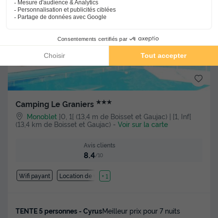
★★★
Camping Le Graniers
Monoblet
]0, 1[ (13,4 m de Boisset et Gaujac) | [1, Inf[
(13,4 km de Boisset et Gaujac)
-
Voir sur la carte
Avis clients
8.4
/10
Wifi payant
Location de vélos
+ 1
TENTE 5 personnes - Cyrus
Meilleur prix pour 7 nuits