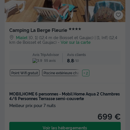
★★★★
Camping La Berge Fleurie
Mialet
]0, 1[ (12,4 m de Boisset et Gaujac) | [1, Inf[ (12,4
km de Boisset et Gaujac)
-
Voir sur la carte
Avis clients
Avis TripAdvisor
8.8
55 avis
/10
Point Wifi gratuit
Piscine extérieure chauffée
+ 2
MOBILHOME 6 personnes - Mobil Home Aqua 2 Chambres
4/6 Personnes Terrasse semi-couverte
Meilleur prix pour 7 nuits
699 €
Voir les hébergements