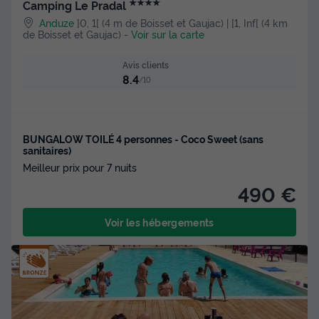
★★★★
Camping Le Pradal
Anduze
]0, 1[ (4 m de Boisset et Gaujac) | [1, Inf[ (4 km
de Boisset et Gaujac)
-
Voir sur la carte
Avis clients
8.4
/10
BUNGALOW TOILÉ 4 personnes - Coco Sweet (sans
sanitaires)
Meilleur prix pour 7 nuits
490 €
Voir les hébergements