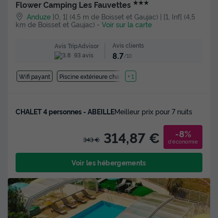
★★★
Flower Camping Les Fauvettes
Anduze
]0, 1[ (4,5 m de Boisset et Gaujac) | [1, Inf[ (4,5
km de Boisset et Gaujac)
-
Voir sur la carte
Avis clients
Avis TripAdvisor
8.7
93 avis
/10
Wifi payant
Piscine extérieure chauffée
+ 1
CHALET 4 personnes - ABEILLE
Meilleur prix pour 7 nuits
-8%
314,87 €
343 €
d'économie
Voir les hébergements