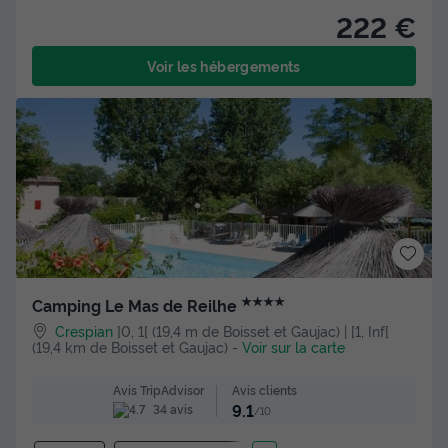
222 €
Voir les hébergements
★★★★
Camping Le Mas de Reilhe
Crespian
]0, 1[ (19,4 m de Boisset et Gaujac) | [1, Inf[
(19,4 km de Boisset et Gaujac)
-
Voir sur la carte
Avis clients
Avis TripAdvisor
9.1
34 avis
/10