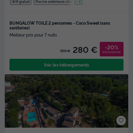
Wifi gratuit
Piscine extérieure chauffée
+ 2
BUNGALOW TOILÉ 2 personnes - Coco Sweet (sans
sanitaires)
Meilleur prix pour 7 nuits
-20%
280 €
350 €
d'économie
Voir les hébergements