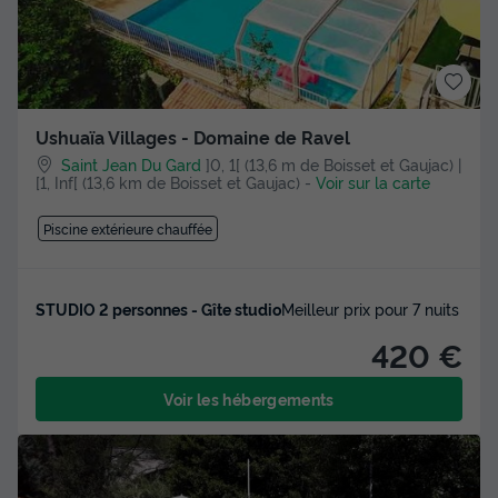
Ushuaïa Villages - Domaine de Ravel
Saint Jean Du Gard
]0, 1[ (13,6 m de Boisset et Gaujac) |
[1, Inf[ (13,6 km de Boisset et Gaujac)
-
Voir sur la carte
Piscine extérieure chauffée
STUDIO 2 personnes - Gîte studio
Meilleur prix pour 7 nuits
420 €
Voir les hébergements