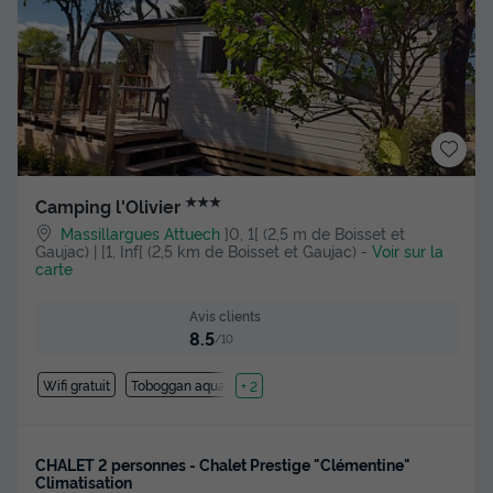
★★★
Camping l'Olivier
Massillargues Attuech
]0, 1[ (2,5 m de Boisset et
Gaujac) | [1, Inf[ (2,5 km de Boisset et Gaujac)
-
Voir sur la
carte
Avis clients
8.5
/10
Wifi gratuit
Toboggan aquatique
+ 2
CHALET 2 personnes - Chalet Prestige "Clémentine"
Climatisation