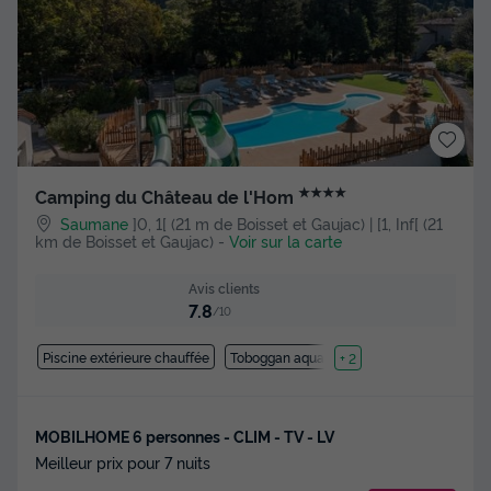
★★★★
Camping du Château de l'Hom
Saumane
]0, 1[ (21 m de Boisset et Gaujac) | [1, Inf[ (21
km de Boisset et Gaujac)
-
Voir sur la carte
Avis clients
7.8
/10
Piscine extérieure chauffée
Toboggan aquatique
+ 2
MOBILHOME 6 personnes - CLIM - TV - LV
Meilleur prix pour 7 nuits