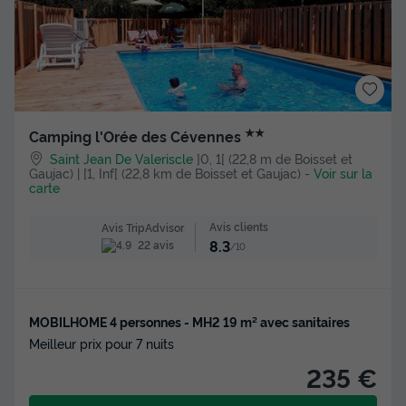
★★
Camping l'Orée des Cévennes
Saint Jean De Valeriscle
]0, 1[ (22,8 m de Boisset et
Gaujac) | [1, Inf[ (22,8 km de Boisset et Gaujac)
-
Voir sur la
carte
Avis clients
Avis TripAdvisor
8.3
22 avis
/10
MOBILHOME 4 personnes - MH2 19 m² avec sanitaires
Meilleur prix pour 7 nuits
235 €