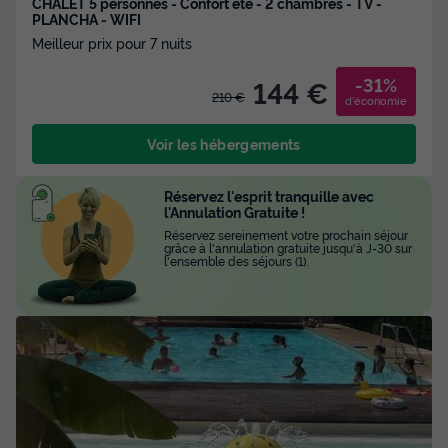
CHALET 5 personnes - Confort été - 2 chambres - TV -
PLANCHA - WIFI
Meilleur prix pour 7 nuits
-31%
144 €
210 €
d'économie
Voir les hébergements
Réservez l'esprit tranquille avec
l'Annulation Gratuite !
Réservez sereinement votre prochain séjour
grâce à l'annulation gratuite jusqu'à J-30 sur
l'ensemble des séjours (1).