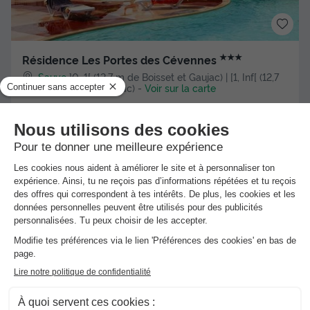
★★★
Résidence Les Portes des Cévennes
Sauve
]0, 1[ (12,7 m de Boisset et Gaujac) | [1, Inf[ (12,7
km de Boisset et Gaujac)
-
Voir sur la carte
Avis clients
6.8
/10
Bord de mer
Piscine intérieure chauffée
+ 3
MAISON 6 personnes - G/367_MAISON 3 PIECES DUPLEX
6 PERSONNES
Meilleur prix pour 7 nuits
329 €
Voir les hébergements