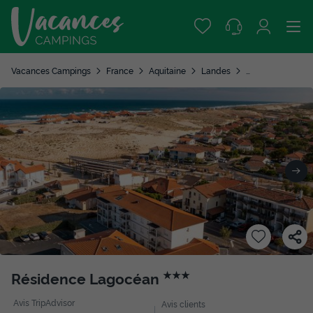
Vacances Campings
France
Aquitaine
Landes
Vieux Boucau les
Résidence Lagocéan
★★★
Avis TripAdvisor
Avis clients