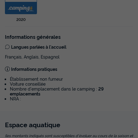
Modifier les dates
Meilleur prix pour 7 nuits
2020
784 €
Voir les disponibilités
Informations générales
Langues parlées à l'accueil
Français, Anglais, Espagnol
Informations pratiques
Établissement non fumeur
Voiture conseillée
Nombre d'emplacement dans le camping :
29
emplacements
NRA :
APPARTEMENT 8 personnes - T5 Supérieur
Annulation gratuite
Espace
aquatique
Surface
Adultes
Chambres
Salle de bain
64m²
8
4
1
(les montants indiqués sont susceptibles d'évoluer au cours de la saison et