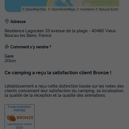
Adresse
Résidence Lagocéan 33 avenue de la plage - 40480 Vieux
Boucau les Bains, France
Comment s'y rendre ?
Gare
APPARTEMENT 8 personnes - T4 Superieur
20km
Annulation gratuite
Ce camping a reçu la satisfaction client Bronze !
Surface
Adultes
Chambres
Salle de bain
63m²
8
3
1
L’établissement a reçu cette distinction basée sur les notes des
clients concernant leur satisfaction du camping, sa localisation,
Cafetière
Réfrigérateur
Micro-ondes
Place de parking
la qualité de la réception et la qualité des animations.
Télévision
APPARTEMENT 8 personnes - T4 Superieur
du
12/09/2026
au
19/09/2026