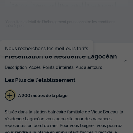
Cafetière
Réfrigérateur
Micro-ondes
Place de parking
Télévision
*Consulter le détail de l'hébergement pour connaitre les conditions
spécifiques
APPARTEMENT 4 personnes - T2 Classic
du
28/11/2026
au
05/12/2026
Nous recherchons les meilleurs tarifs
Modifier les dates
Présentation de Résidence Lagocéan
Meilleur prix pour 7 nuits
399 €
Description, Accès, Points d’intérêts, Aux alentours
Voir les disponibilités
Les
Plus
de l'établissement
A 200 mètres de la plage
Située dans la station balnéaire familiale de Vieux Boucau, la
résidence Lagocéan vous accueille pour des vacances
reposantes en bord de mer. Pour vous baigner, vous pourrez
vous rendre à la plage en empruntant l'accès direct de la