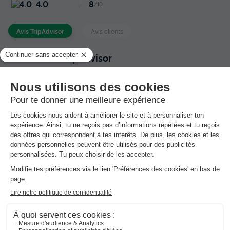
4.0
8
/10
Avis TripAdvisor
Avis clients
Avis Clients TripAdvisor
4.0
Très Bon
54 avis
Emplacement
Literie
Chambres
Service
Qualité/prix
Propreté
Excellent
20
Très Bon
19