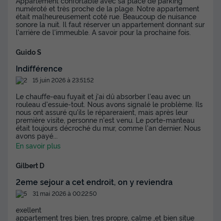
Appartement confortable avec sa place de parking
numéroté et très proche de la plage. Notre appartement
était malheureusement coté rue. Beaucoup de nuisance
sonore la nuit. Il faut réserver un appartement donnant sur
l'arrière de l'immeuble. A savoir pour la prochaine fois.
Guido S
Indifférence
15 juin 2026 à 23:51:52
Le chauffe-eau fuyait et j'ai dû absorber l'eau avec un
rouleau d'essuie-tout. Nous avons signalé le problème. Ils
nous ont assuré qu'ils le répareraient, mais après leur
première visite, personne n'est venu. Le porte-manteau
était toujours décroché du mur, comme l'an dernier. Nous
avons payé
...
En savoir plus
Gilbert D
2eme sejour a cet endroit, on y reviendra
31 mai 2026 à 00:22:50
exellent
appartement tres bien, tres propre, calme ,et bien situe