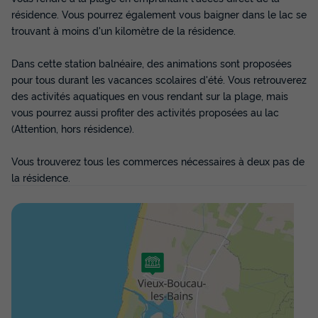
résidence. Vous pourrez également vous baigner dans le lac se
trouvant à moins d'un kilomètre de la résidence.
APPARTEMENT 4 personnes - T2
Supérieur
Dans cette station balnéaire, des animations sont proposées
Surface
Adultes
Chambres
Salle de bain
pour tous durant les vacances scolaires d'été. Vous retrouverez
24m²
4
1
1
des activités aquatiques en vous rendant sur la plage, mais
vous pourrez aussi profiter des activités proposées au lac
Cafetière
Réfrigérateur
Micro-ondes
Place de parking
(Attention, hors résidence).
Télévision
Vous trouverez tous les commerces nécessaires à deux pas de
la résidence.
APPARTEMENT 4 personnes - T2 Supérieur
du
23/08/2026
au
30/08/2026
Modifier les dates
Meilleur prix pour 7 nuits
662 €
Voir les disponibilités