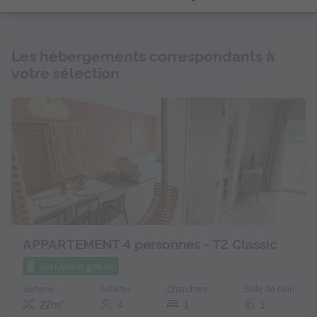
Les hébergements correspondants à
votre sélection
APPARTEMENT 4 personnes - T2 Classic
Annulation gratuite
Surface
Adultes
Chambres
Salle de bain
22m²
4
1
1