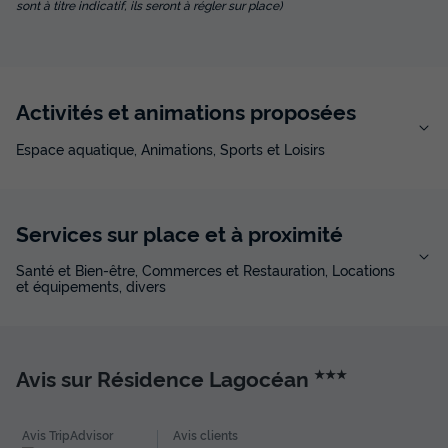
sont à titre indicatif, ils seront à régler sur place)
Cafetière
Chaise longue
Réfrigérateur
Salon de jardin
Micro-ondes
+ 2
Activités et animations proposées
APPARTEMENT 8 personnes - T5 Supérieur
Espace aquatique, Animations, Sports et Loisirs
du
16/11/2026
au
23/11/2026
Modifier les dates
Meilleur prix pour 7 nuits
840 €
Services sur place et à proximité
Santé et Bien-être, Commerces et Restauration, Locations
Voir les disponibilités
et équipements, divers
Avis sur Résidence Lagocéan
★★★
Avis TripAdvisor
Avis clients