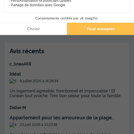
Moyen
8
Médiocre
7
Horrible
0
Avis récents
c_linea469
Idéal
9 juillet 2026 à 14:28:34
Un logement agréable, fonctionnel et impeccable ! Et
l'océan tout proche. Très bon séjour pour toute la famille
Didier M
Appartement pour les amoureux de la plage.
23 juin 2026 à 10:23:18