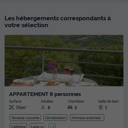
Les hébergements correspondants à
votre sélection
APPARTEMENT 8 personnes
Surface
Adultes
Chambres
Salle de bain
70m²
8
2
1
Terrasse couverte
Climatisation
Animaux autorisés *
Cafetière
Lave-vaisselle
+ 3