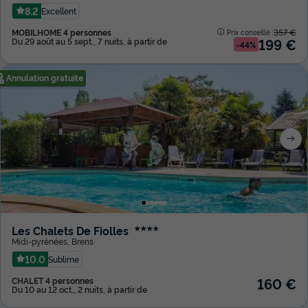
8.2
Excellent
MOBILHOME 4 personnes
357 €
Prix conseillé :
199 €
Du 29 août au 5 sept., 7 nuits, à partir de
-44%
Annulation gratuite
Les Chalets De Fiolles
★★★★
Midi-pyrénées
,
Brens
10.0
Sublime
160 €
CHALET 4 personnes
Du 10 au 12 oct., 2 nuits, à partir de