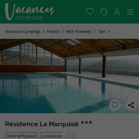
Vacances Campings
France
Midi-Pyrénées
Tarn
Trebas les Bain
Résidence La Marquisié
★★★
Point Wifi gratuit
Location de vélos
+ 1