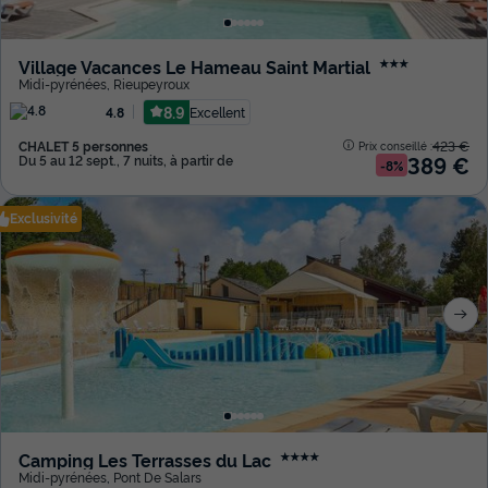
Village Vacances Le Hameau Saint Martial
★★★
Midi-pyrénées
,
Rieupeyroux
8.9
Excellent
4.8
CHALET 5 personnes
423 €
Prix conseillé :
389 €
Du 5 au 12 sept., 7 nuits, à partir de
-8%
Exclusivité
Camping Les Terrasses du Lac
★★★★
Midi-pyrénées
,
Pont De Salars