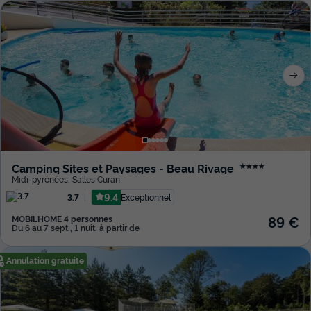
Camping Sites et Paysages - Beau Rivage
★★★★
Midi-pyrénées
,
Salles Curan
9.4
Exceptionnel
3.7
89 €
MOBILHOME 4 personnes
Du 6 au 7 sept., 1 nuit, à partir de
Annulation gratuite