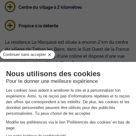
Centre du village à 2 kilomètres
Propice à la détente
La résidence La Marquisié est située à environ 2 km du centre
du village de Trébas les Bains, dans le Sud Ouest de la France.
Elle se trouve au sommet d'une colline et dispose d'une vue
imprenable sur la vallée du Tarn. Sur place, vous aurez à votre
disposition la piscine intérieure de la résidence et l'espace
bien-être avec du sauna.
Afin d'agrémenter votre séjour à la résidence La Marquisié, elle
vous propose un programme d'animations familiales. Il n'y a
rien de plus beau que de partir à la découverte du Tarn avec
de belles randonnées pédestres ou des randonnées en VTT.
Afin de rentrer avec des souvenirs pleins la tête, profitez des
promenades avec des ânes, du canoë sur le Tarn, des
baignades et de la pêche.