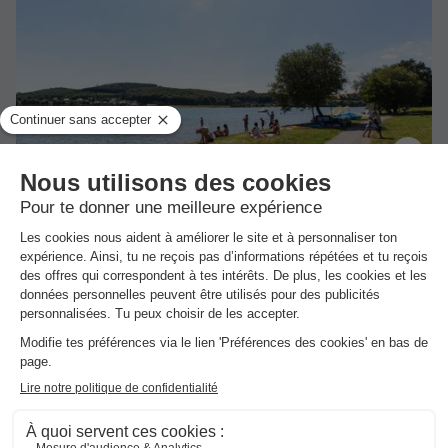
Village vacances Yaloer
Villefranche De Panat
]0, 1[ (11,7 m de Salles Curan) |
[1, Inf[ (11,7 km de Salles Curan)
-
Voir sur la carte
Avis clients
8.6
/10
Lac
Mini-golf
GÎTE 5 personnes - Gîte 1 chambre
Meilleur prix pour 7 nuits