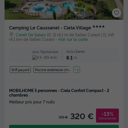
★★★★
Camping Le Caussanel - Ciela Village
Canet De Salars
]0, 1[ (4,1 m de Salles Curan) | [1, Inf[
(4,1 km de Salles Curan)
-
Voir sur la carte
Avis clients
Avis TripAdvisor
8.1
221 avis
/10
Wifi payant
Piscine extérieure chauffée
+ 1
MOBILHOME 5 personnes - Ciela Confort Compact - 2
chambres
Meilleur prix pour 7 nuits
-13%
320 €
372 €
d'économie