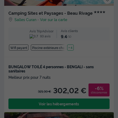
★★★★
Camping Sites et Paysages - Beau Rivage
Salles Curan
-
Voir sur la carte
Avis clients
Avis TripAdvisor
9.4
93 avis
/10
Wifi payant
Piscine extérieure chauffée
+ 4
BUNGALOW TOILÉ 4 personnes - BENGALI - sans
sanitaires
Meilleur prix pour 7 nuits
-6%
302,02 €
321,30 €
d'économie
Voir les hébergements