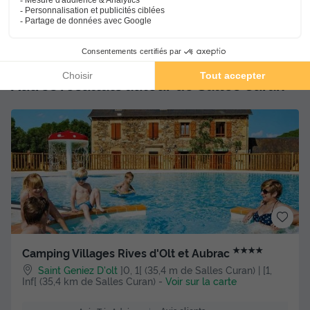
338,06 €
Voir l'hébergement
Autres résultats autour de Salles Curan
★★★★
Camping Villages Rives d'Olt et Aubrac
Saint Geniez D'olt
]0, 1[ (35,4 m de Salles Curan) | [1,
Inf[ (35,4 km de Salles Curan)
-
Voir sur la carte