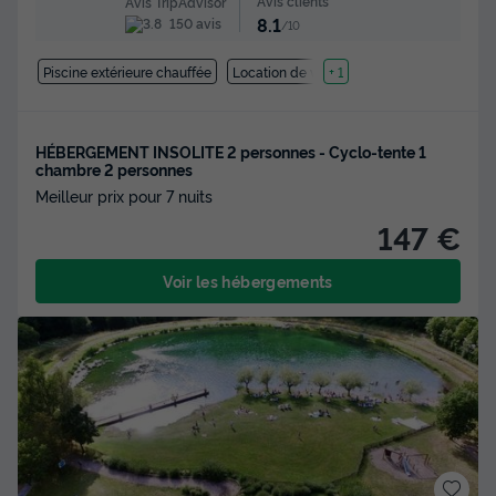
Avis clients
Avis TripAdvisor
8.1
150 avis
/10
Piscine extérieure chauffée
Location de vélos
+ 1
HÉBERGEMENT INSOLITE 2 personnes - Cyclo-tente 1
chambre 2 personnes
Meilleur prix pour 7 nuits
147 €
Voir les hébergements