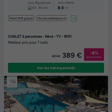
Avis clients
Avis TripAdvisor
8.9
39 avis
/10
Point Wifi gratuit
Piscine extérieure chauffée
+ 3
CHALET 5 personnes - Rêve - TV - WIFI
Meilleur prix pour 7 nuits
-8%
389 €
423 €
d'économie
Voir les hébergements