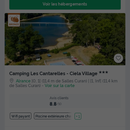
Voir les hébergements
★★★
Camping Les Cantarelles - Ciela Village
Alrance
]0, 1[ (11,4 m de Salles Curan) | [1, Inf[ (11,4 km
de Salles Curan)
-
Voir sur la carte
Avis clients
8.8
/10
Wifi payant
Piscine extérieure chauffée
+ 1