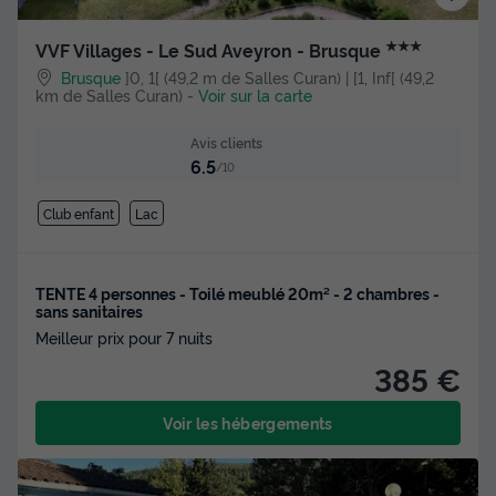
★★★
VVF Villages - Le Sud Aveyron - Brusque
Brusque
]0, 1[ (49,2 m de Salles Curan) | [1, Inf[ (49,2
km de Salles Curan)
-
Voir sur la carte
Avis clients
6.5
/10
Club enfant
Lac
TENTE 4 personnes - Toilé meublé 20m² - 2 chambres -
sans sanitaires
Meilleur prix pour 7 nuits
385 €
Voir les hébergements