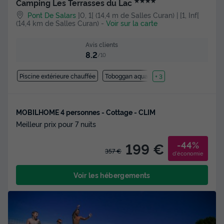
★★★★
Camping Les Terrasses du Lac
Pont De Salars
]0, 1[ (14,4 m de Salles Curan) | [1, Inf[
(14,4 km de Salles Curan)
-
Voir sur la carte
Avis clients
8.2
/10
Piscine extérieure chauffée
Toboggan aquatique
+ 3
MOBILHOME 4 personnes - Cottage - CLIM
Meilleur prix pour 7 nuits
-44%
199 €
357 €
d'économie
Voir les hébergements