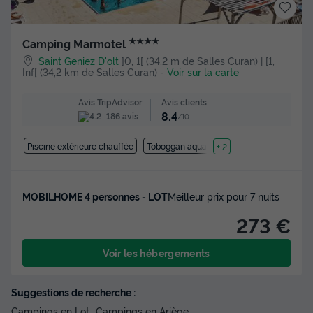
★★★★
Camping Marmotel
Saint Geniez D'olt
]0, 1[ (34,2 m de Salles Curan) | [1,
Inf[ (34,2 km de Salles Curan)
-
Voir sur la carte
Avis clients
Avis TripAdvisor
8.4
186 avis
/10
Piscine extérieure chauffée
Toboggan aquatique
+ 2
MOBILHOME 4 personnes - LOT
Meilleur prix pour 7 nuits
273 €
Voir les hébergements
Suggestions de recherche :
Campings en Lot
Campings en Ariège