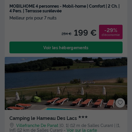
MOBILHOME 4 personnes - Mobil-home | Comfort | 2 Ch. |
4 Pers. | Terrasse surélevée
Meilleur prix pour 7 nuits
-29%
199 €
284 €
d'économie
Voir les hébergements
★★★
Camping le Hameau Des Lacs
Villefranche De Panat
]0, 1[ (12 m de Salles Curan) | [1,
Inf[ (12 km de Salles Curan)
-
Voir sur la carte