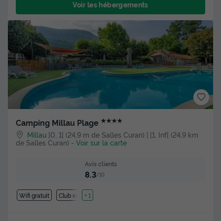
Voir les hébergements
★★★★
Camping Millau Plage
Millau
]0, 1[ (24,9 m de Salles Curan) | [1, Inf[ (24,9 km
de Salles Curan)
-
Voir sur la carte
Avis clients
8.3
/10
Wifi gratuit
Club enfant
+ 1