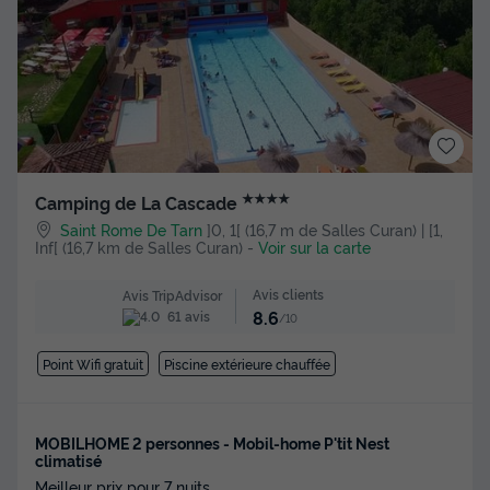
★★★★
Camping de La Cascade
Saint Rome De Tarn
]0, 1[ (16,7 m de Salles Curan) | [1,
Inf[ (16,7 km de Salles Curan)
-
Voir sur la carte
Avis clients
Avis TripAdvisor
8.6
61 avis
/10
Point Wifi gratuit
Piscine extérieure chauffée
MOBILHOME 2 personnes - Mobil-home P'tit Nest
climatisé
Meilleur prix pour 7 nuits