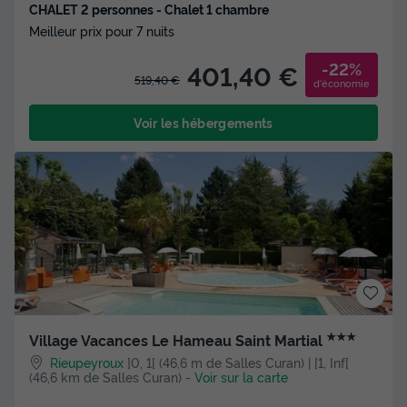
CHALET 2 personnes - Chalet 1 chambre
Meilleur prix pour 7 nuits
-22%
401,40 €
519,40 €
d'économie
Voir les hébergements
★★★
Village Vacances Le Hameau Saint Martial
Rieupeyroux
]0, 1[ (46,6 m de Salles Curan) | [1, Inf[
(46,6 km de Salles Curan)
-
Voir sur la carte