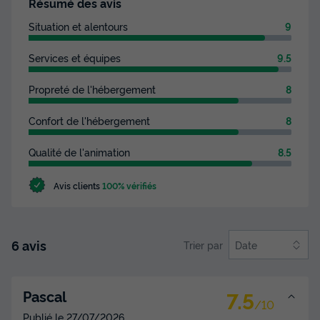
Résumé des avis
Voir les disponibilités
Situation et alentours
9
Services et équipes
9.5
Propreté de l'hébergement
8
Confort de l'hébergement
8
Qualité de l'animation
8.5
MOBILHOME 4 personnes - Ciela Classic -
Avis clients
100% vérifiés
2 chambres
Annulation gratuite
Surface
Adultes
Chambres
Salle de bain
6 avis
Trier par
Date
25m²
4
2
1
Terrasse semi-couverte
Animaux autorisés *
Cafetière
7.5
Pascal
/10
Réfrigérateur
Salon de jardin
+ 4
Publié le
27/07/2026