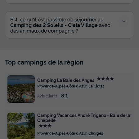
MOBILHOME 4 personnes - Ciela Family - 2 chambres
du
14/09/2026
au
21/09/2026
Est-ce qu'il est possible de séjourner au
Modifier les dates
Camping des 2 Soleils - Ciela Village
avec
des animaux de compagnie ?
Meilleur prix pour 7 nuits
315 €
-14%
270 €
d'économie
Prix de comparaison
Top campings de la région
Voir les disponibilités
★★★★
Camping La Baie des Anges
Provence-Alpes-Côte d'Azur, La Ciotat
8.1
Avis clients
Camping Vacances André Trigano - Baie de la
Chapelle
★★★
Provence-Alpes-Côte d'Azur, Chorges