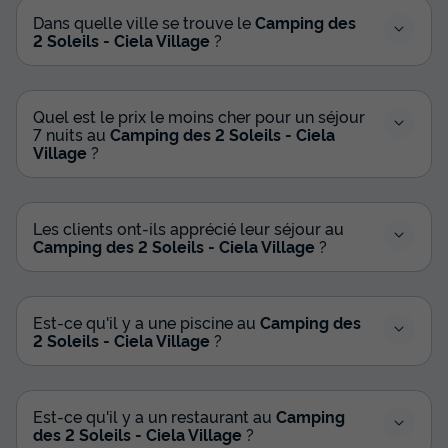
Dans quelle ville se trouve le
Camping des
2 Soleils - Ciela Village
?
Quel est le prix le moins cher pour un séjour
7 nuits au
Camping des 2 Soleils - Ciela
Village
?
Les clients ont-ils apprécié leur séjour au
MOBILHOME 4 personnes - Ciela Family -
Camping des 2 Soleils - Ciela Village
?
2 chambres
Annulation gratuite
Est-ce qu'il y a une piscine au
Camping des
Surface
Adultes
Chambres
Salle de bain
2 Soleils - Ciela Village
?
34m²
4
2
1
Terrasse semi-couverte
Animaux autorisés *
Cafetière
Lave-vaisselle
Congélateur
+ 5
Est-ce qu'il y a un restaurant au
Camping
des 2 Soleils - Ciela Village
?