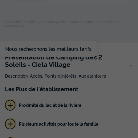
TENTE 2 personnes - Tente Ciela Nature 1 chambre (sans
*Consulter le détail de l'hébergement pour connaitre les conditions
spécifiques
sanitaire) 2 pers
du
29/08/2026
au
05/09/2026
Modifier les dates
Meilleur prix pour 7 nuits
Nous recherchons les meilleurs tarifs
Présentation de Camping des 2
196 €
-14%
168 €
Soleils - Ciela Village
d'économie
Prix de comparaison
Description, Accès, Points d’intérêts, Aux alentours
Voir les disponibilités
Les
Plus
de l'établissement
Proximité du lac et de la rivière
Plusieurs activités pour toute la famille