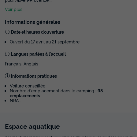
Voir plus
TENTE 4 personnes - Ciela Nature 2
Informations générales
chambres
Date et heures d’ouverture
Annulation gratuite
Ouvert du 17 avril au 21 septembre
Surface
Adultes
Chambres
37m²
4
2
Langues parlées à l'accueil
Terrasse couverte
Animaux autorisés *
Cafetière
Français, Anglais
Réfrigérateur
Salon de jardin
Informations pratiques
Voiture conseillée
Nombre d'emplacement dans le camping :
98
TENTE 4 personnes - Ciela Nature 2 chambres
emplacements
du
14/09/2026
au
21/09/2026
NRA :
Modifier les dates
Meilleur prix pour 7 nuits
273 €
-14%
Espace
aquatique
234 €
d'économie
Prix de comparaison
(les montants indiqués sont susceptibles d'évoluer au cours de la saison et