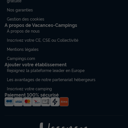
gratuite”
CHALET 6 personnes - Ciela Family - 3 chambres
Nos garanties
du
13/09/2026
au
20/09/2026
Modifier les dates
Gestion des cookies
Meilleur prix pour 7 nuits
A propos de Vacances-Campings
À propos de nous
350 €
-14%
300 €
Inscrivez votre CE, CSE ou Collectivité
d'économie
Prix de comparaison
Mentions légales
Voir les disponibilités
Campings.com
Ajouter votre établissement
Rejoignez la plateforme leader en Europe
Les avantages de notre partenariat hébergeurs
Inscrivez votre camping
Paiement 100% sécurisé
MOBILHOME 6 personnes - Ciela Family 3