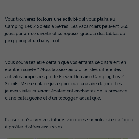
Prix de comparaison
Voir les disponibilités
Vous trouverez toujours une activité qui vous plaira au
Camping Les 2 Soleils à Serres. Les vacanciers peuvent, 365
jours par an, se divertir et se reposer grâce à des tables de
ping-pong et un baby-foot.
Vous souhaitez être certain que vos enfants se distraient en
étant en sûreté ? Alors laissez-les profiter des différentes
activités proposées par le Flower Domaine Camping Les 2
Soleils. Mise en place juste pour eux, une aire de jeux. Les
CHALET 2 personnes - Ciela Family - 1
jeunes visiteurs seront également enchantés de la présence
chambre
d'une pataugeoire et d'un toboggan aquatique.
Annulation gratuite
Surface
Adultes
Chambres
Salle de bain
Pensez à réserver vos futures vacances sur notre site de façon
24m²
2
1
1
à profiter d'offres exclusives.
Terrasse couverte
Animaux autorisés *
Cafetière