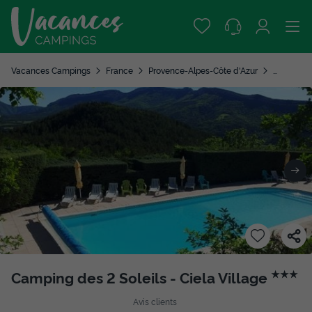
Vacances Campings
France
Provence-Alpes-Côte d'Azur
Hautes-A
Camping des 2 Soleils - Ciela Village
★★★
Avis clients