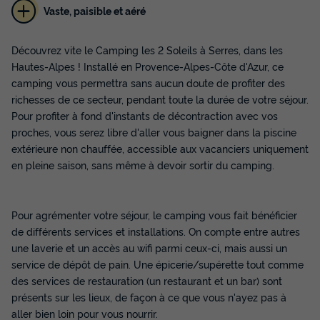
Vaste, paisible et aéré
TENTE TOILE ET BOIS 5 personnes - Ciela
Découvrez vite le Camping les 2 Soleils à Serres, dans les
Nature - 2 chambres (sans sanitaire)
Hautes-Alpes ! Installé en Provence-Alpes-Côte d'Azur, ce
Annulation gratuite
camping vous permettra sans aucun doute de profiter des
richesses de ce secteur, pendant toute la durée de votre séjour.
Surface
Adultes
Chambres
Pour profiter à fond d'instants de décontraction avec vos
37m²
5
2
proches, vous serez libre d'aller vous baigner dans la piscine
Terrasse couverte
Animaux autorisés *
Cafetière
extérieure non chauffée, accessible aux vacanciers uniquement
Congélateur
Réfrigérateur
+ 3
en pleine saison, sans même à devoir sortir du camping.
Pour agrémenter votre séjour, le camping vous fait bénéficier
TENTE TOILE ET BOIS 5 personnes - Ciela Nature - 2
chambres (sans sanitaire)
de différents services et installations. On compte entre autres
du
14/09/2026
au
21/09/2026
une laverie et un accès au wifi parmi ceux-ci, mais aussi un
Modifier les dates
service de dépôt de pain. Une épicerie/supérette tout comme
Meilleur prix pour 7 nuits
des services de restauration (un restaurant et un bar) sont
présents sur les lieux, de façon à ce que vous n'ayez pas à
273 €
-14%
234 €
aller bien loin pour vous nourrir.
d'économie