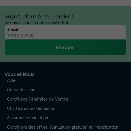
Soyez informé en premier !
Inscrivez-vous à notre newsletter
E-mail
Envoyer
CHALET 6 personnes - Ciela Family - 3
chambres
Vous et Nous
Annulation gratuite
Aide
Surface
Adultes
Chambres
Salle de bain
Contactez-nous
33m²
6
3
1
Conditions Générales de Ventes
Terrasse couverte
Animaux autorisés *
Cafetière
Charte de confidentialité
Congélateur
Réfrigérateur
+ 5
Assurance annulation
Conditions des offres “Annulation gratuite” et “Modification