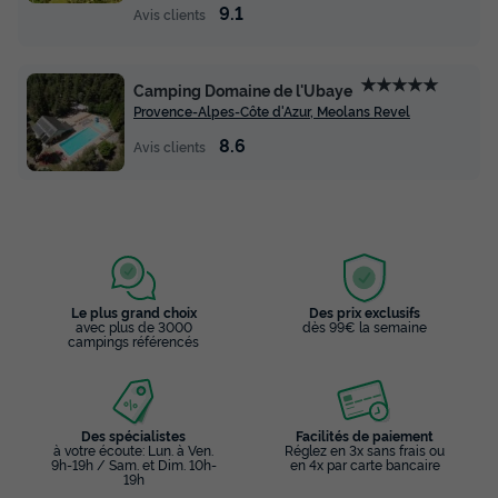
CHALET 6 personnes - Ciela Classic - 3
9.1
Avis clients
chambres
Annulation gratuite
★★★★★
Camping Domaine de l'Ubaye
Surface
Adultes
Chambres
Salle de bain
Provence-Alpes-Côte d'Azur, Meolans Revel
32m²
6
3
1
8.6
Avis clients
Animaux autorisés *
Cafetière
Congélateur
Réfrigérateur
Salon de jardin
+ 4
CHALET 6 personnes - Ciela Classic - 3 chambres
du
13/09/2026
au
20/09/2026
Le plus grand choix
Des prix exclusifs
Modifier les dates
avec plus de 3000
dès 99€ la semaine
campings référencés
Meilleur prix pour 7 nuits
315 €
-14%
270 €
d'économie
Des spécialistes
Facilités de paiement
Prix de comparaison
à votre écoute: Lun. à Ven.
Réglez en 3x sans frais ou
9h-19h / Sam. et Dim. 10h-
en 4x par carte bancaire
Voir les disponibilités
19h