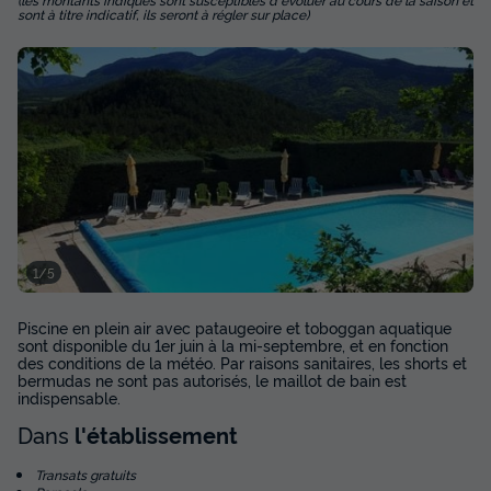
sont à titre indicatif, ils seront à régler sur place)
Voir les disponibilités
1/5
CHALET 4 personnes - Ciela Family PMR -
1 chambre
Piscine en plein air avec pataugeoire et toboggan aquatique
sont disponible du 1er juin à la mi-septembre, et en fonction
Annulation gratuite
des conditions de la météo. Par raisons sanitaires, les shorts et
bermudas ne sont pas autorisés, le maillot de bain est
Surface
Adultes
Chambres
Salle de bain
indispensable.
22m²
4
1
1
Dans
l'établissement
Terrasse semi-couverte
Animaux autorisés *
Transats gratuits
Accueil mobilité réduite
Cafetière
Congélateur
+ 5