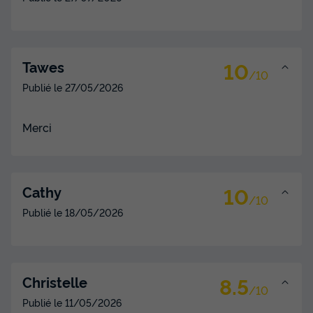
MOBILHOME 4 personnes - Ciela Classic - 2 chambres
du
13/09/2026
au
20/09/2026
10
Tawes
Modifier les dates
/10
Meilleur prix pour 7 nuits
Publié le
27/05/2026
280 €
-14%
240 €
d'économie
Merci
Prix de comparaison
Voir les disponibilités
10
Cathy
/10
Publié le
18/05/2026
8.5
Christelle
/10
Publié le
11/05/2026