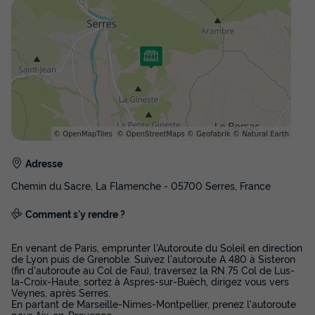
Congélateur
Réfrigérateur
+ 4
CHALET 2 personnes - Ciela Family - 1 chambre
du
13/09/2026
au
20/09/2026
Modifier les dates
Meilleur prix pour 7 nuits
273 €
-14%
234 €
d'économie
Adresse
Prix de comparaison
Chemin du Sacre, La Flamenche - 05700 Serres, France
Voir les disponibilités
Comment s'y rendre ?
En venant de Paris, emprunter l'Autoroute du Soleil en direction
de Lyon puis de Grenoble. Suivez l'autoroute A 480 à Sisteron
(fin d'autoroute au Col de Fau), traversez la RN 75 Col de Lus-
la-Croix-Haute, sortez à Aspres-sur-Buëch, dirigez vous vers
Veynes, après Serres.
En partant de Marseille-Nimes-Montpellier, prenez l'autoroute
pour Aix-en-Provence,
...