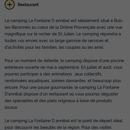
Restaurant
Le camping La Fontaine D annibal est idéalement situé à Buis-
TENTE 5 personnes - Safari Lodge 30 m²
les-Baronnies au coeur de la Drôme Provençale avec une vue
(2 chambres) - Sans sanitaire (pas de wc,
magnifique sur le rocher de St Julien. Le camping répondra à
pas de salle de bain)
toutes vos envies avec sa large gamme de services et
d'activités pour les familles, les couples ou les amis.
Neuf
Surface
Adultes
Chambres
Pour un moment de détente, le camping dispose d'une piscine
30m²
5
2
extérieure ouverte de mai à septembre. En juillet et août, vous
Terrasse couverte
Animaux autorisés *
Réfrigérateur
pourrez participer à des animations : jeux collectifs,
randonnées aquatiques, soirées dansantes, et beaucoup plus
Salon de jardin
Micro-ondes
encore. Pour une pause gourmande, le camping La Fontaine
D'annibal dispose d'un restaurant où vous pourrez déguster
des spécialités et des plats originaux à base de produits
TENTE 5 personnes - Safari Lodge 30 m² (2 chambres) -
locaux.
Sans sanitaire (pas de wc, pas de salle de bain)
du
06/09/2026
au
13/09/2026
Modifier les dates
Le camping La Fontaine D annibal est le point de départ idéal
Meilleur prix pour 7 nuits
pour découvrir les beautés de la région. Pour des visites