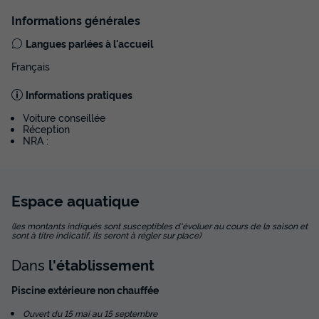
Informations générales
Langues parlées à l'accueil
CHALET 4 personnes - Chalet (2 chambres, 30m²), terrasse
du
28/08/2026
au
04/09/2026
Français
Modifier les dates
Meilleur prix pour 7 nuits
Informations pratiques
693 €
Voiture conseillée
Réception
NRA :
Voir les disponibilités
Espace
aquatique
(les montants indiqués sont susceptibles d'évoluer au cours de la saison et
sont à titre indicatif, ils seront à régler sur place)
Dans
l'établissement
Piscine extérieure non chauffée
Ouvert du 15 mai au 15 septembre
MOBILHOME 4 personnes - 2 chambres