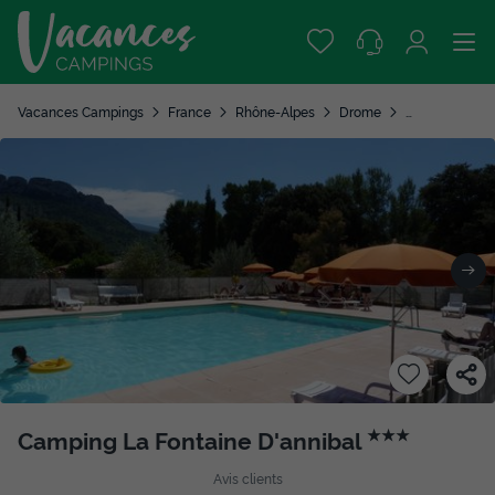
Vacances Campings
France
Rhône-Alpes
Drome
Buis les Baron
Camping La Fontaine D'annibal
★★★
Avis clients