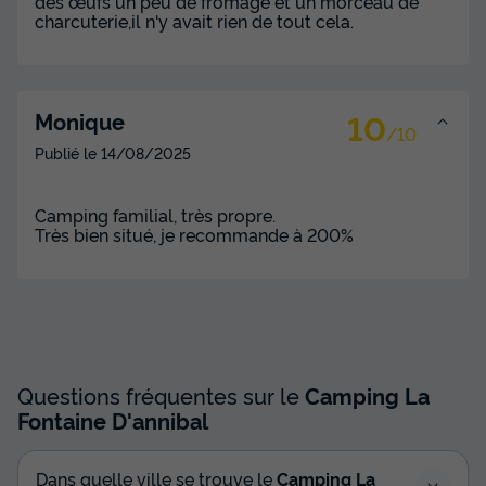
des œufs un peu de fromage et un morceau de
charcuterie,il n'y avait rien de tout cela.
Terrasse semi-couverte
Animaux autorisés *
Congélateur
Réfrigérateur
Salon de jardin
+ 1
10
Monique
/10
MOBILHOME 6 personnes - 3 chambres (48 m²)
Publié le
14/08/2025
du
28/08/2026
au
04/09/2026
Modifier les dates
Camping familial, très propre.
Meilleur prix pour 7 nuits
Très bien situé, je recommande à 200%
812 €
Voir les disponibilités
Questions fréquentes sur le
Camping La
Fontaine D'annibal
Dans quelle ville se trouve le
Camping La