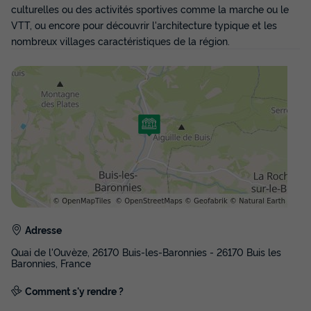
culturelles ou des activités sportives comme la marche ou le
616 €
VTT, ou encore pour découvrir l'architecture typique et les
nombreux villages caractéristiques de la région.
Voir les disponibilités
CHALET 4 personnes - Chalet (2
chambres, 30m²), terrasse
Adresse
Surface
Adultes
Chambres
Salle de bain
Quai de l'Ouvèze, 26170 Buis-les-Baronnies - 26170 Buis les
21m²
4
2
1
Baronnies, France
Terrasse couverte
Animaux autorisés *
Cafetière
Comment s'y rendre ?
Congélateur
Réfrigérateur
+ 2