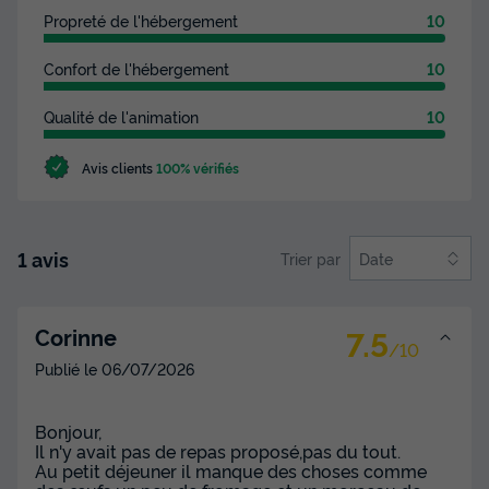
Propreté de l'hébergement
10
Meilleur prix pour 7 nuits
805 €
Confort de l'hébergement
10
Voir les disponibilités
Qualité de l'animation
10
Avis clients
100% vérifiés
1 avis
Trier par
Date
7.5
Corinne
/10
MOBILHOME 6 personnes - 3 chambres
Publié le
06/07/2026
(48 m²)
Neuf
Bonjour,
Il n'y avait pas de repas proposé,pas du tout.
Adultes
Chambres
Salle de bain
Au petit déjeuner il manque des choses comme
6
3
1