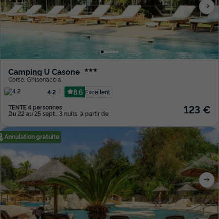
Camping U Casone
★★★
Corse
,
Ghisonaccia
8.6
Excellent
4.2
123 €
TENTE 4 personnes
Du 22 au 25 sept., 3 nuits, à partir de
Annulation gratuite