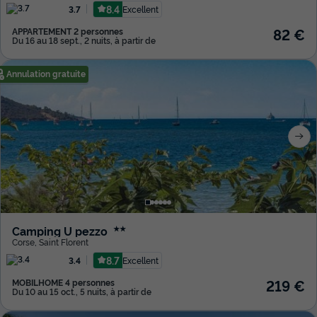
8.4
Excellent
3.7
82 €
APPARTEMENT 2 personnes
Du 16 au 18 sept., 2 nuits, à partir de
Annulation gratuite
Camping U pezzo
★★
Corse
,
Saint Florent
8.7
Excellent
3.4
219 €
MOBILHOME 4 personnes
Du 10 au 15 oct., 5 nuits, à partir de