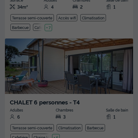
34m²
4
2
1
Terrasse semi-couverte
Accès wifi
Climatisation
Barbecue
Cafetière
+ 7
CHALET 6 personnes - T4
Adultes
Chambres
Salle de bain
6
3
1
Terrasse semi-couverte
Climatisation
Barbecue
Cafetière
Chaise longue
+ 5