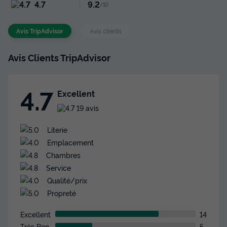
4.7
9.2
/10
Avis TripAdvisor
Avis clients
Avis Clients TripAdvisor
4.7
Excellent
19 avis
Literie
Emplacement
Chambres
Service
Qualité/prix
Propreté
Excellent
14
Très Bon
5