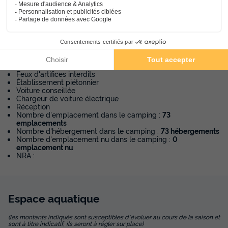
Sur place
Animaux
Animaux non admis.
Informations pratiques
Feux d'artifices interdits
Établissement piétonnier
Voiture conseillée
Chargeur de voiture électrique
Réception
Nombre d'emplacement dans le camping :
73
emplacements
Nombre d'hébergement dans le camping :
73 hébergements
Nombre d'emplacement nu dans le camping :
0
emplacement nu
NRA :
Espace
aquatique
(les montants indiqués sont susceptibles d'évoluer au cours de la saison et
sont à titre indicatif, ils seront à régler sur place)