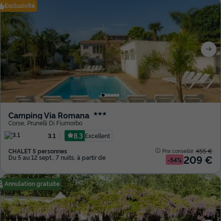
Exclusivité
Camping Via Romana
★★★
Corse
,
Prunelli Di Fiumorbo
8.3
Excellent
3.1
CHALET 5 personnes
455 €
Prix conseillé :
209 €
Du 5 au 12 sept., 7 nuits, à partir de
-54%
Annulation gratuite