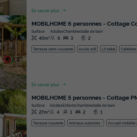
En savoir plus
MOBILHOME 6 personnes - Cottage C
Surface
Adultes
Chambres
Salle de bain
40m²
6
3
2
Terrasse semi-couverte
Accès wifi
Lit bébé
Cafetière
En savoir plus
MOBILHOME 5 personnes - Cottage PM
Surface
Adultes
Enfants
Chambres
Salle de bain
27m²
4
1
2
1
Terrasse couverte
Animaux autorisés *
Accueil mobilité 