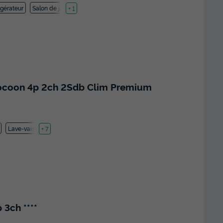
igérateur
Salon de jardin
+ 1
ocoon 4p 2ch 2Sdb Clim Premium
Lave-vaisselle
+ 7
3ch ****