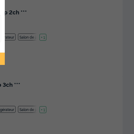
5p 2ch ***
igérateur
Salon de jardin
+ 1
3ch ***
igérateur
Salon de jardin
+ 1