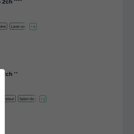
2ch ****
ière
Lave-vaisselle
+ 4
 2ch **
igérateur
Salon de jardin
+ 1