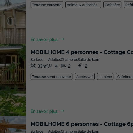
Terrasse couverte
Animaux autorisés *
Cafetière
Réfr
En savoir plus
MOBILHOME 4 personnes - Cottage C
Surface
Adultes
Chambres
Salle de bain
33m²
4
2
2
Terrasse semi-couverte
Accès wifi
Lit bébé
Cafetière
En savoir plus
MOBILHOME 6 personnes - Cottage 6p 
Surface
Adultes
Chambres
Salle de bain