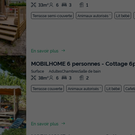
33m²
6
3
1
Terrasse semi-couverte
Animaux autorisés *
Lit bébé
En savoir plus
MOBILHOME 6 personnes - Cottage 6p
Surface
Adultes
Chambres
Salle de bain
38m²
6
3
2
Terrasse couverte
Animaux autorisés *
Lit bébé
Cafet
En savoir plus