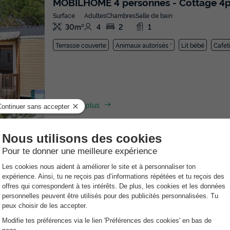
MOBILHOME 4 personnes - Cottage 4p 
Surface
Adultes
Chambres
Salle de bain
30m²
4
2
1
Terrasse couverte
Animaux autorisés *
Lit bébé
Cafet
En savoir plus
MOBILHOME 4 personnes - Cottage 4p
Surface
Adultes
Chambres
Salle de bain
21m²
4
2
1
Terrasse couverte
Animaux autorisés *
Cafetière
Réfr
En savoir plus