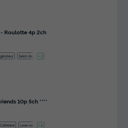
 Roulotte 4p 2ch
igérateur
Salon de jardin
+ 2
iends 10p 5ch ****
Cafetière
Lave-vaisselle
+ 6