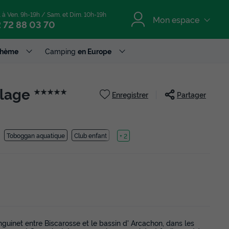
. à Ven. 9h-19h / Sam. et Dim. 10h-19h
Mon espace
 72 88 03 70
Thème
Camping
en Europe
Plage
★★★★★
Enregistrer
Partager
Toboggan aquatique
Club enfant
Lac
+ 2
uinet entre Biscarosse et le bassin d' Arcachon, dans les