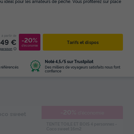
ieu idéal pour les amateurs de pêche. Vous profiterez sur place
à partir de
-20%
249 €
Tarifs et dispos
d'économie
mparaison
Noté 4,5/5 sur Trustpilot
 référencés
Des milliers de voyageurs satisfaits nous font
confiance
-20%
d'économie
oco sweet
TENTE TOILE ET BOIS 4 personnes -
Coco sweet 16m2