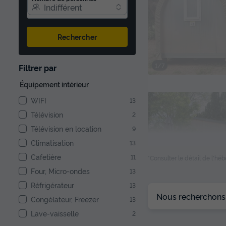
Indifférent
Rechercher
1/7
Filtrer par
Équipement intérieur
WIFI
13
Télévision
2
Télévision en location
9
Climatisation
13
Cafetière
11
*Consulter le détail de l'h
Four, Micro-ondes
13
Réfrigérateur
13
Nous recherchons l
Congélateur, Freezer
13
1/6
Lave-vaisselle
2