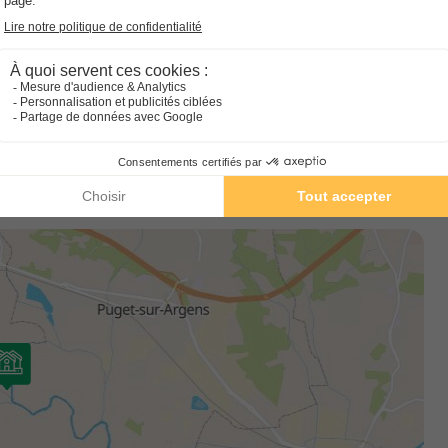
chambres + terrasse sur pilotis
 la rivière.
Annulation gratuite
estaurant.
Surface
Adultes
Chambres
Salle de bain
28m²
4
2
1
Terrasse semi-couverte
Accès wifi
C
Voir le plan 2D
Chaise longue
Congélateur
+ 4
 plus d'informations
En savoir plus
MOBILHOME 4 personnes - Confort 2
chambres
Annulation gratuite
Surface
Adultes
Chambres
Salle de bain
24m²
4
2
1
Terrasse semi-couverte
Accès wifi
C
Voir le plan 2D