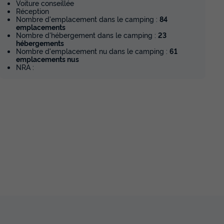
Voiture conseillée
Prix de comparaison
Réception
Nombre d'emplacement dans le camping :
84
Voir les disponibilités
emplacements
Nombre d'hébergement dans le camping :
23
hébergements
-16%
d'économie
4m² 2
Nombre d'emplacement nu dans le camping :
61
emplacements nus
NRA :
MOBILHOME 4 personnes - Confort
24m² 2 chambres + terrasse sur
pilotis
du
27/09/2026
au
04/10/2026
Modifier les dates
Meilleur prix pour 7 nuits
afetière
455 €
379 €
Prix de comparaison
Voir les disponibilités
-17%
d'économie
odge sur
TENTE TOILE ET BOIS 5 personnes -
Lodge sur pilotis Confort River View