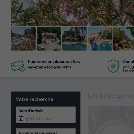
+ 25
Paiement en plusieurs fois
Annul
photos
Payez en 4 fois avec Alma
Annule
l'esprit
Les hébergemen
Votre recherche
Date d'arrivée
Nombre de personnes