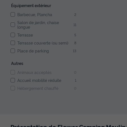
Équipement extérieur
Barbecue, Plancha
2
Salon de jardin, chaise
11
longue
Terrasse
5
Terrasse couverte (ou semi)
8
Place de parking
13
Autres
Animaux acceptés
0
Accueil mobilité réduite
1
Hébergement chauffé
0
Présentation de Flower Camping Moulin 