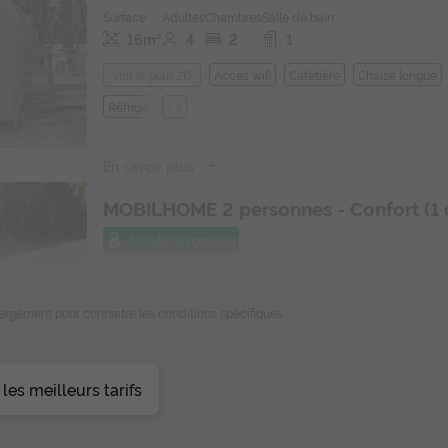
Surface
Adultes
Chambres
Salle de bain
16m²
4
2
1
Accès wifi
Cafetière
Chaise longue
Voir le plan 2D
Réfrigérateur
+ 3
En savoir plus
MOBILHOME 2 personnes - Confort (1
Annulation gratuite
Surface
Adultes
Chambres
Salle de bain
17m²
2
1
1
ébergement pour connaitre les conditions spécifiques
Accès wifi
Cafetière
Chaise longue
Voir le plan 2D
Réfrigérateur
+ 3
es meilleurs tarifs
En savoir plus