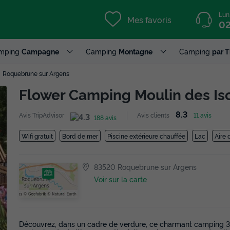
Lun
Mes favoris
02
mping
Campagne
Camping
Montagne
Camping
par 
Roquebrune sur Argens
Flower Camping Moulin des Is
8.3
Avis TripAdvisor
Avis clients
11 avis
188 avis
Wifi gratuit
Bord de mer
Piscine extérieure chauffée
Lac
Aire 
83520 Roquebrune sur Argens
Voir sur la carte
Découvrez, dans un cadre de verdure, ce charmant camping 3 é