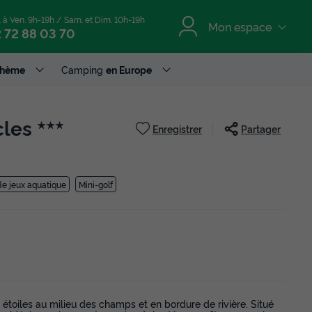
. à Ven. 9h-19h / Sam. et Dim. 10h-19h
Mon espace
 72 88 03 70
Thème
Camping
en Europe
cles
★★★
Enregistrer
Partager
de jeux aquatique
Mini-golf
toiles au milieu des champs et en bordure de rivière. Situé