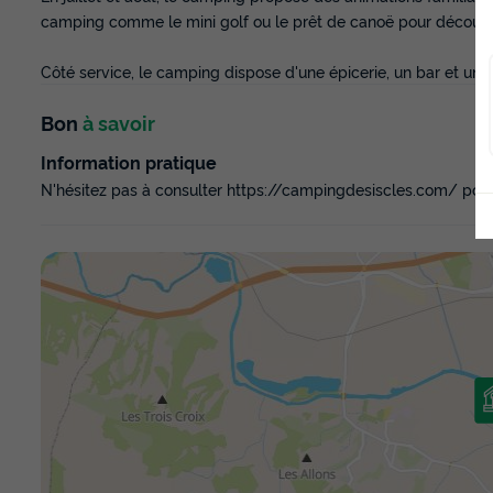
camping comme le mini golf ou le prêt de canoë pour découvrir
Côté service, le camping dispose d'une épicerie, un bar et un r
Bon
à savoir
Information pratique
N'hésitez pas à consulter https://campingdesiscles.com/ pour