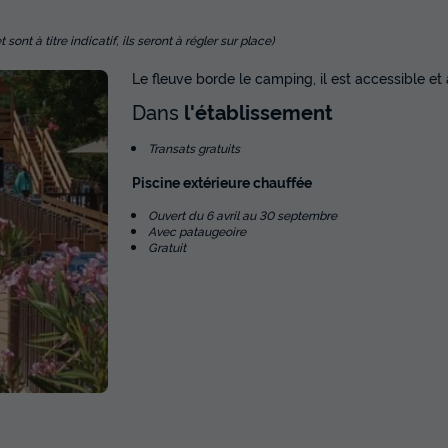
Annulation gratuite
Récent
Surface
Adultes
Chambres
Salle de bain
nt à titre indicatif, ils seront à régler sur place)
34m²
5
2
1
Le fleuve borde le camping, il est accessible e
Terrasse couverte
Accès wifi
Congélateur
Réfrigérate
Dans
l'établissement
Transats gratuits
Piscine extérieure chauffée
En savoir plus
Ouvert du 6 avril au 30 septembre
TENTE TOILE ET BOIS 5 personnes - L
Avec pataugeoire
Kenya
Gratuit
Annulation gratuite
Récent
Surface
Adultes
Chambres
Salle de bain
34m²
5
2
1
Terrasse couverte
Accès wifi
Congélateur
Réfrigérate