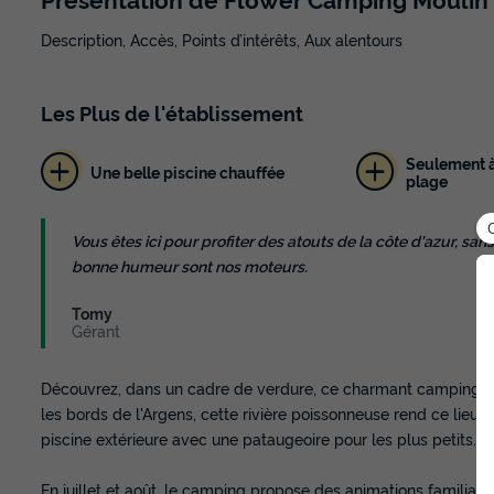
Description, Accès, Points d’intérêts, Aux alentours
Les
Plus
de l'établissement
Seulement à
Une belle piscine chauffée
plage
Vous êtes ici pour profiter des atouts de la côte d'azur, sa
bonne humeur sont nos moteurs.
Tomy
Gérant
Découvrez, dans un cadre de verdure, ce charmant camping 3 ét
les bords de l'Argens, cette rivière poissonneuse rend ce lieu 
piscine extérieure avec une pataugeoire pour les plus petits.
En juillet et août, le camping propose des animations familiales