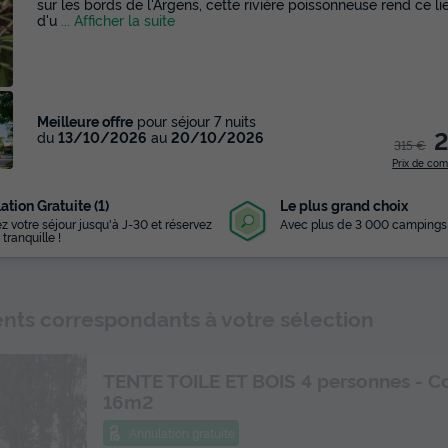
sur les bords de l'Argens, cette rivière poissonneuse rend ce l
d'u
... Afficher la suite
Meilleure offre
pour séjour 7 nuits
du
13/10/2026
au
20/10/2026
315 €
Prix de co
ation Gratuite (1)
Le plus grand choix
z votre séjour jusqu'à J-30 et réservez
Avec plus de 3 000 campings
 tranquille !
ts correspondants à votre sélection
TENTE TOILE ET BOIS 4 personnes - C
16m2
Annulation gratuite