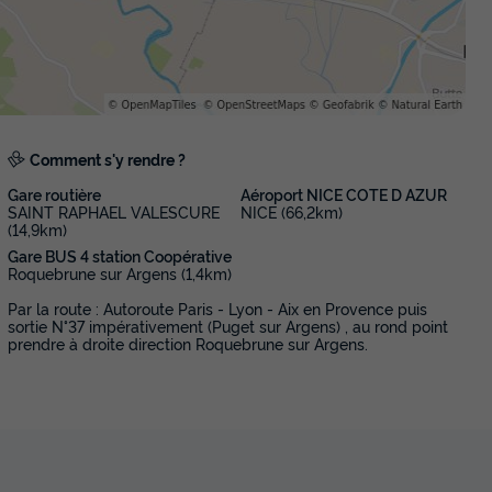
Chaise longue
Congélateur
+ 4
En savoir plus
MOBILHOME 4 personnes - Confort 2
chambres + terrasse sur pilotis
Comment s'y rendre ?
Annulation gratuite
Gare routière
Aéroport NICE COTE D AZUR
Surface
Adultes
Chambres
Salle de bain
SAINT RAPHAEL VALESCURE
NICE (66,2km)
(14,9km)
24m²
4
2
1
Gare BUS 4 station Coopérative
Terrasse semi-couverte
Accès wifi
C
Voir le plan 2D
Roquebrune sur Argens (1,4km)
Chaise longue
Congélateur
+ 4
Par la route : Autoroute Paris - Lyon - Aix en Provence puis
sortie N°37 impérativement (Puget sur Argens) , au rond point
prendre à droite direction Roquebrune sur Argens.
En savoir plus
TENTE TOILE ET BOIS 5 personnes - L
pilotis Confort River View