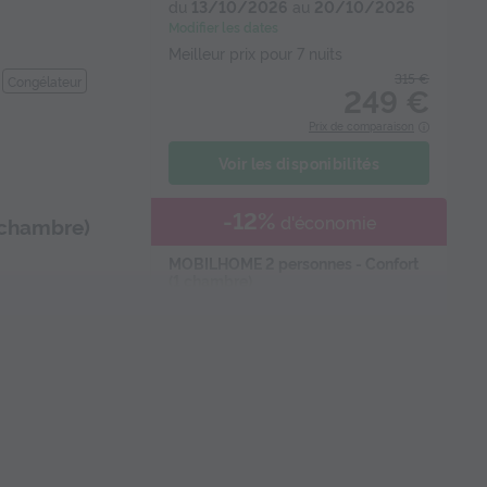
du
13/10/2026
au
20/10/2026
Modifier les dates
Meilleur prix pour 7 nuits
315 €
Congélateur
249 €
Prix de comparaison
Voir les disponibilités
-12%
d'économie
 chambre)
MOBILHOME 2 personnes - Confort
(1 chambre)
du
10/10/2026
au
17/10/2026
Modifier les dates
Meilleur prix pour 7 nuits
Congélateur
343 €
299 €
Prix de comparaison
Voir les disponibilités