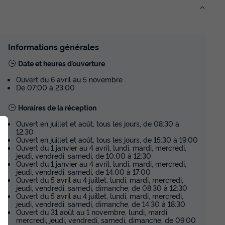
afetière
441 €
379 €
Prix de comparaison
Informations générales
Voir les disponibilités
Date et heures d’ouverture
-20%
d'économie
rt 31m²
Ouvert du 6 avril au 5 novembre
De 07:00 à 23:00
MOBILHOME 4 personnes - PMR
Confort 31m²
Horaires de la réception
du
29/09/2026
au
06/10/2026
Ouvert en juillet et août, tous les jours, de 08:30 à
Modifier les dates
12:30
Meilleur prix pour 7 nuits
Ouvert en juillet et août, tous les jours, de 15:30 à 19:00
afetière
Ouvert du 1 janvier au 4 avril, lundi, mardi, mercredi,
476 €
379 €
jeudi, vendredi, samedi, de 10:00 à 12:30
Ouvert du 1 janvier au 4 avril, lundi, mardi, mercredi,
jeudi, vendredi, samedi, de 14:00 à 17:00
Prix de comparaison
Ouvert du 5 avril au 4 juillet, lundi, mardi, mercredi,
Voir les disponibilités
jeudi, vendredi, samedi, dimanche, de 08:30 à 12:30
Ouvert du 5 avril au 4 juillet, lundi, mardi, mercredi,
jeudi, vendredi, samedi, dimanche, de 14:30 à 18:30
-19%
Ouvert du 31 août au 1 novembre, lundi, mardi,
d'économie
8m² 2
mercredi, jeudi, vendredi, samedi, dimanche, de 09:00