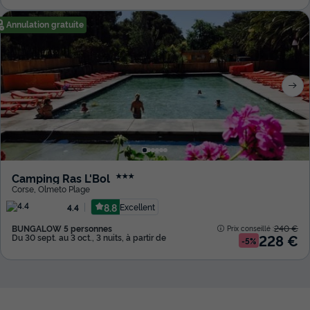
Annulation gratuite
Camping Ras L'Bol
★★★
Corse
,
Olmeto Plage
8.8
Excellent
4.4
BUNGALOW 5 personnes
240 €
Prix conseillé :
228 €
Du 30 sept. au 3 oct., 3 nuits, à partir de
-5%