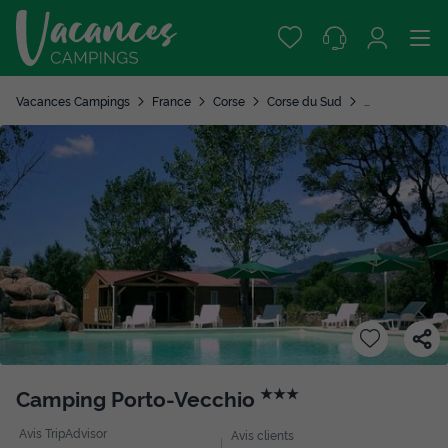
Vacances Campings
France
Corse
Corse du Sud
Porto-Vecchio
Camping Porto-Vecchio
★★★
Avis TripAdvisor
Avis clients