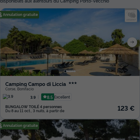
disponibles aux alentours du Camping Porto-Vecchio
Annulation gratuite
Camping Campo di Liccia
★★★
Corse
,
Bonifacio
8.5
Excellent
3.9
123 €
BUNGALOW TOILÉ 4 personnes
Du 8 au 11 oct., 3 nuits, à partir de
Annulation gratuite