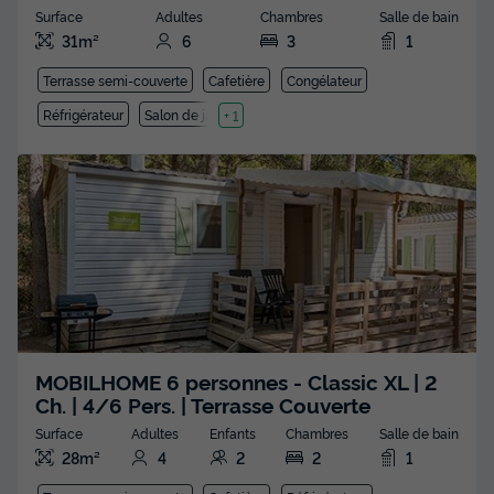
Surface
Adultes
Chambres
Salle de bain
31m²
6
3
1
Terrasse semi-couverte
Cafetière
Congélateur
Réfrigérateur
Salon de jardin
+ 1
MOBILHOME 6 personnes - Classic XL | 2
Ch. | 4/6 Pers. | Terrasse Couverte
Surface
Adultes
Enfants
Chambres
Salle de bain
28m²
4
2
2
1