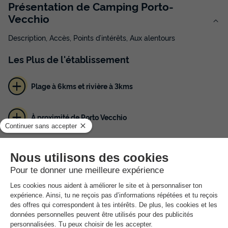
Présentation de Camping Porto-
Vecchio
Description, Accès, Points d’intérêts, Aux alentours
Les
Plus
de l'établissement
Plage à 6kms et rivière à 3kms
À proximité de Porto Vecchio
Camping calme et familial
Situé en Corse du Sud, à Porto-Vecchio, le Camping Porto-
Vecchio est un lieu agréable pour vos vacances en famille ou
entre amis. Le camping dispose d'une piscine avec
pataugeoire