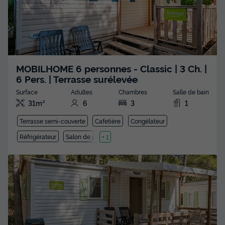
MOBILHOME 6 personnes - Classic | 3 Ch. |
6 Pers. | Terrasse surélevée
Surface
Adultes
Chambres
Salle de bain
31m²
6
3
1
Terrasse semi-couverte
Cafetière
Congélateur
Réfrigérateur
Salon de jardin
+ 1