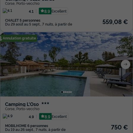
Corse
,
Porto-vecchio
8.9
Excellent
4.1
559,08 €
CHALET 5 personnes
Du 29 août au 5 sept., 7 nuits, à partir de
Annulation gratuite
Camping L'Oso
★★★
Corse
,
Porto-vecchio
8.9
Excellent
4.9
750 €
MOBILHOME 6 personnes
Du 19 au 26 sept., 7 nuits, à partir de