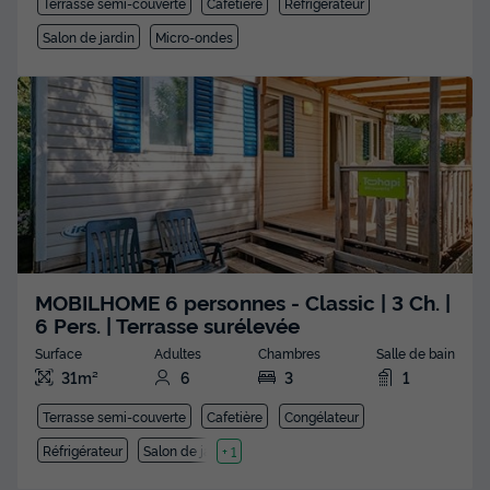
Terrasse semi-couverte
Cafetière
Réfrigérateur
Salon de jardin
Micro-ondes
MOBILHOME 6 personnes - Classic | 3 Ch. |
6 Pers. | Terrasse surélevée
Surface
Adultes
Chambres
Salle de bain
31m²
6
3
1
Terrasse semi-couverte
Cafetière
Congélateur
Réfrigérateur
Salon de jardin
+ 1