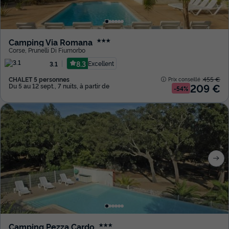
Camping Via Romana
★★★
Corse
,
Prunelli Di Fiumorbo
8.3
Excellent
3.1
CHALET 5 personnes
455 €
Prix conseillé :
209 €
Du 5 au 12 sept., 7 nuits, à partir de
-54%
Camping Pezza Cardo
★★★