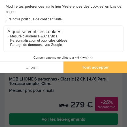
★★★★
Camping Acqua E Sole
Sainte Lucie De Porto Vecchio
-
Voir sur la carte
Avis clients
Avis TripAdvisor
8.3
600 avis
/10
Wifi payant
Bord de mer
+ 2
MOBILHOME 6 personnes - Classic | 2 Ch. | 4/6 Pers. |
Terrasse simple | Clim.
Meilleur prix pour 7 nuits
-25%
279 €
375 €
d'économie
Voir les hébergements