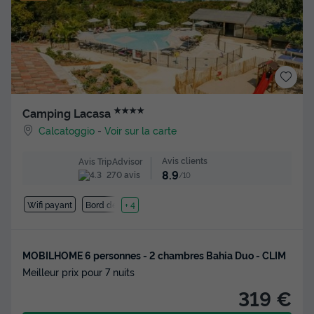
★★★★
Camping Lacasa
Calcatoggio
-
Voir sur la carte
Avis clients
Avis TripAdvisor
8.9
270 avis
/10
Wifi payant
Bord de mer
+ 4
MOBILHOME 6 personnes - 2 chambres Bahia Duo - CLIM
Meilleur prix pour 7 nuits
319 €