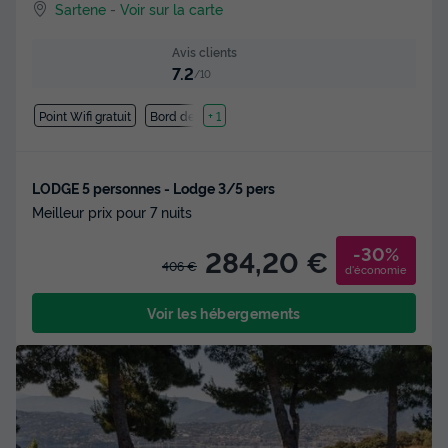
Sartene
-
Voir sur la carte
Avis clients
7.2
/10
Point Wifi gratuit
Bord de mer
+ 1
LODGE 5 personnes - Lodge 3/5 pers
Meilleur prix pour 7 nuits
-30%
284,20 €
406 €
d'économie
Voir les hébergements