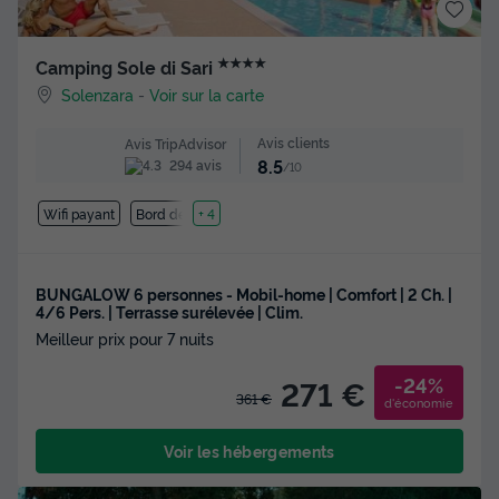
★★★★
Camping Sole di Sari
Solenzara
-
Voir sur la carte
Avis clients
Avis TripAdvisor
8.5
294 avis
/10
Wifi payant
Bord de mer
+ 4
BUNGALOW 6 personnes - Mobil-home | Comfort | 2 Ch. |
4/6 Pers. | Terrasse surélevée | Clim.
Meilleur prix pour 7 nuits
-24%
271 €
361 €
d'économie
Voir les hébergements