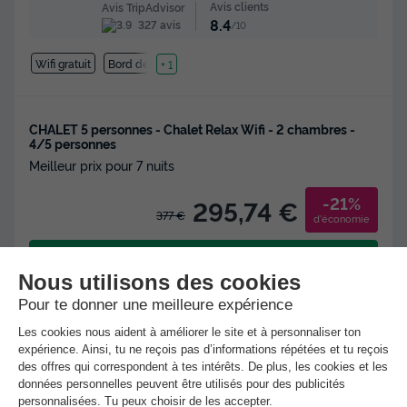
Avis clients
Avis TripAdvisor
8.4
327 avis
/10
Wifi gratuit
Bord de mer
+ 1
CHALET 5 personnes - Chalet Relax Wifi - 2 chambres -
4/5 personnes
Meilleur prix pour 7 nuits
-21%
295,74 €
377 €
d'économie
Voir les hébergements