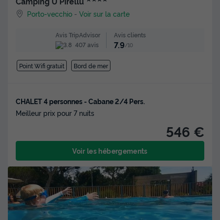
Camping U Pirellu
Porto-vecchio
-
Voir sur la carte
Avis clients
Avis TripAdvisor
7.9
407 avis
/10
Point Wifi gratuit
Bord de mer
CHALET 4 personnes - Cabane 2/4 Pers.
Meilleur prix pour 7 nuits
546 €
Voir les hébergements