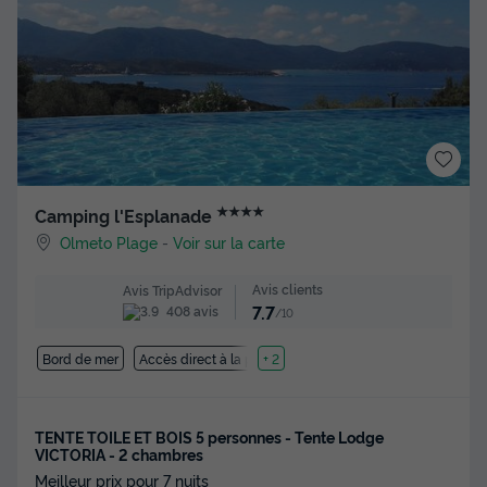
★★★★
Camping l'Esplanade
Olmeto Plage
-
Voir sur la carte
Avis clients
Avis TripAdvisor
7.7
408 avis
/10
Bord de mer
Accès direct à la plage
+ 2
TENTE TOILE ET BOIS 5 personnes - Tente Lodge
VICTORIA - 2 chambres
Meilleur prix pour 7 nuits