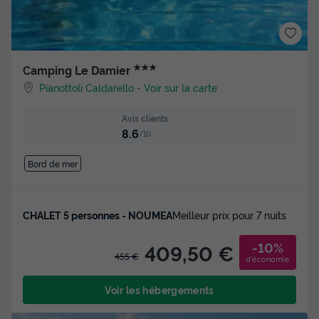
★★★
Camping Le Damier
Pianottoli Caldarello
-
Voir sur la carte
Avis clients
8.6
/10
Bord de mer
CHALET 5 personnes - NOUMEA
Meilleur prix pour 7 nuits
-10%
409,50 €
455 €
d'économie
Voir les hébergements