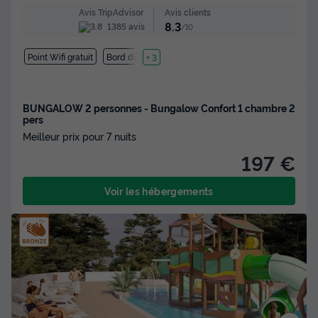
Avis clients
Avis TripAdvisor
8.3
1385 avis
/10
Point Wifi gratuit
Bord de mer
+ 3
BUNGALOW 2 personnes - Bungalow Confort 1 chambre 2
pers
Meilleur prix pour 7 nuits
197 €
Voir les hébergements