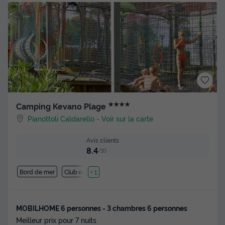
★★★★
Camping Kevano Plage
Pianottoli Caldarello
-
Voir sur la carte
Avis clients
8.4
/10
Bord de mer
Club enfant
+ 1
MOBILHOME 6 personnes - 3 chambres 6 personnes
Meilleur prix pour 7 nuits