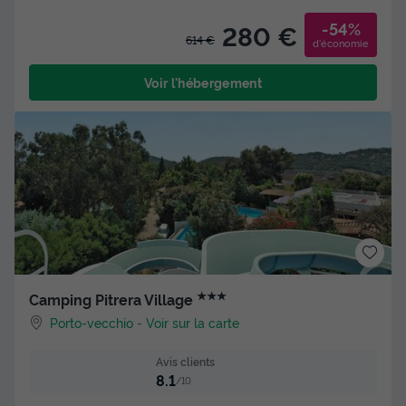
-54%
280 €
614 €
d'économie
Voir l'hébergement
★★★
Camping Pitrera Village
Porto-vecchio
-
Voir sur la carte
Avis clients
8.1
/10