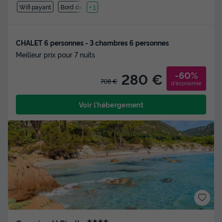
Wifi payant
Bord de mer
+ 1
CHALET 6 personnes - 3 chambres 6 personnes
Meilleur prix pour 7 nuits
-60%
280 €
708 €
d'économie
Voir l'hébergement
★★★★