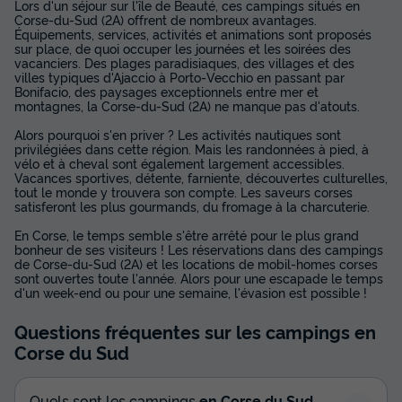
Lors d'un séjour sur l'île de Beauté, ces campings situés en
Corse-du-Sud (2A) offrent de nombreux avantages.
Équipements, services, activités et animations sont proposés
sur place, de quoi occuper les journées et les soirées des
vacanciers. Des plages paradisiaques, des villages et des
villes typiques d'Ajaccio à Porto-Vecchio en passant par
Bonifacio, des paysages exceptionnels entre mer et
montagnes, la Corse-du-Sud (2A) ne manque pas d'atouts.
Alors pourquoi s'en priver ? Les activités nautiques sont
privilégiées dans cette région. Mais les randonnées à pied, à
vélo et à cheval sont également largement accessibles.
Vacances sportives, détente, farniente, découvertes culturelles,
tout le monde y trouvera son compte. Les saveurs corses
satisferont les plus gourmands, du fromage à la charcuterie.
En Corse, le temps semble s'être arrêté pour le plus grand
bonheur de ses visiteurs ! Les réservations dans des campings
de Corse-du-Sud (2A) et les locations de mobil-homes corses
sont ouvertes toute l'année. Alors pour une escapade le temps
d'un week-end ou pour une semaine, l'évasion est possible !
Questions fréquentes sur les campings
en
Corse du Sud
Quels sont les campings
en Corse du Sud