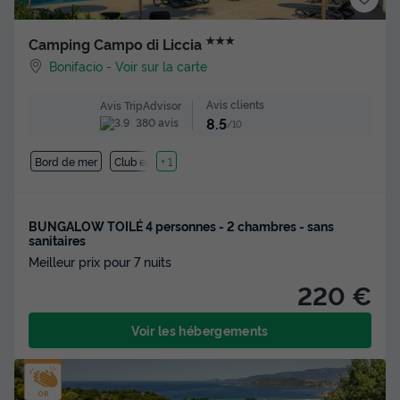
★★★
Camping Campo di Liccia
Bonifacio
-
Voir sur la carte
Avis clients
Avis TripAdvisor
8.5
380 avis
/10
Bord de mer
Club enfant
+ 1
BUNGALOW TOILÉ 4 personnes - 2 chambres - sans
sanitaires
Meilleur prix pour 7 nuits
220 €
Voir les hébergements