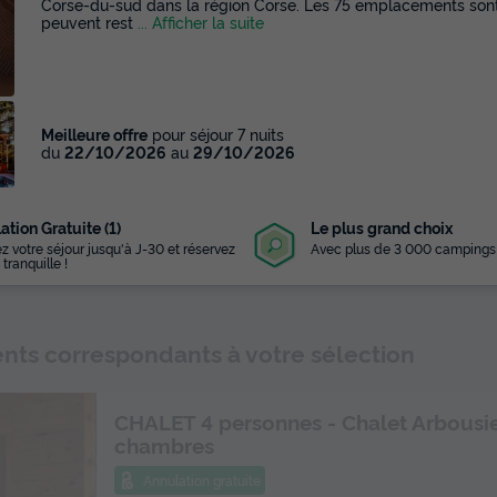
Corse-du-sud dans la région Corse. Les 75 emplacements sont 
peuvent rest
... Afficher la suite
Meilleure offre
pour séjour 7 nuits
du
22/10/2026
au
29/10/2026
ation Gratuite (1)
Le plus grand choix
z votre séjour jusqu'à J-30 et réservez
Avec plus de 3 000 campings
 tranquille !
ts correspondants à votre sélection
CHALET 4 personnes - Chalet Arbousie
chambres
Annulation gratuite