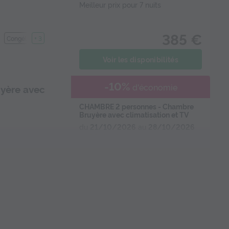
Meilleur prix pour 7 nuits
385 €
Congélateur
+ 3
Voir les disponibilités
-10%
d'économie
yère avec
CHAMBRE 2 personnes - Chambre
Bruyère avec climatisation et TV
du
21/10/2026
au
28/10/2026
Modifier les dates
Meilleur prix pour 7 nuits
455 €
frigérateur
+ 3
409,50 €
Prix de comparaison
Voir les disponibilités
CHALET 5 personnes - Chalet