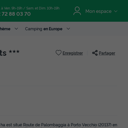
. à Ven. 9h-19h / Sam. et Dim. 10h-19h
Mon espace
 72 88 03 70
Thème
Camping
en Europe
ets
★★★
Enregistrer
Partager
ha est situé Route de Palombaggia à Porto Vecchio (20137) en