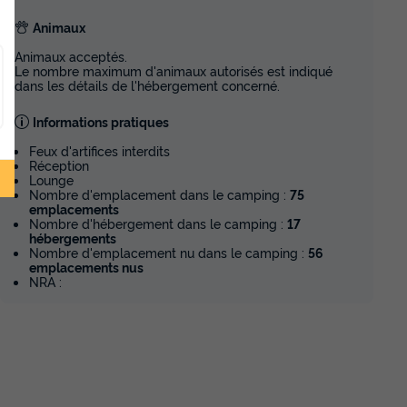
Animaux
Animaux acceptés.
Le nombre maximum d'animaux autorisés est indiqué
dans les détails de l'hébergement concerné.
Informations pratiques
Feux d'artifices interdits
Réception
Lounge
Nombre d'emplacement dans le camping :
75
emplacements
Nombre d'hébergement dans le camping :
17
hébergements
Nombre d'emplacement nu dans le camping :
56
emplacements nus
NRA :