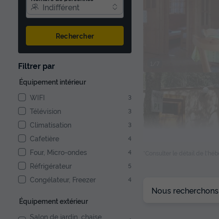
Indifférent
Rechercher
1/7
Filtrer par
Équipement intérieur
WIFI
3
Télévision
3
Climatisation
3
Cafetière
4
Four, Micro-ondes
4
*Consulter le détail de l'h
Réfrigérateur
5
Congélateur, Freezer
4
1/7
Nous recherchons l
Équipement extérieur
Salon de jardin, chaise