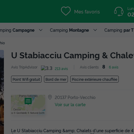
Lun
Mes favoris
02
mping
Campagne
Camping
Montagne
Camping
par 
hio
U Stabiacciu Camping & Chal
8
Avis TripAdvisor
Avis clients
6 avis
213 avis
Point Wifi gratuit
Bord de mer
Piscine extérieure chauffée
20137 Porto-Vecchio
Voir sur la carte
Le U Stabiacciu Camping &amp; Chalets d'une superficie de 4 