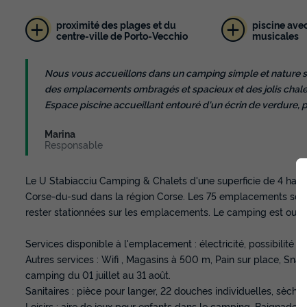
proximité des plages et du
piscine ave
centre-ville de Porto-Vecchio
musicales
Nous vous accueillons dans un camping simple et nature s
des emplacements ombragés et spacieux et des jolis chalet
Espace piscine accueillant entouré d'un écrin de verdure, p
Marina
Responsable
Le U Stabiacciu Camping & Chalets d'une superficie de 4 ha e
Corse-du-sud dans la région Corse. Les 75 emplacements sont 
rester stationnées sur les emplacements. Le camping est ouver
Services disponible à l'emplacement : électricité, possibilit
Autres services : Wifi , Magasins à 500 m, Pain sur place, Snac
camping du 01 juillet au 31 août.
Sanitaires : pièce pour langer, 22 douches individuelles, sèches
Loisirs : aire de jeux pour enfants dans le camping, Baignade 