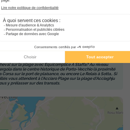
4 km, Location de bateaux à 2,5 km, Location de vélos à 500 m,
s, Animaux autorisés.
recommandons d’aller à Figari pour visiter l’exploitation de
t la fromagerie Valicella. et à Muratello, la bergerie de Bala.
 de Santa-Giulia, vous trouvez la base nautique avec ski
 cheval sur la plage avec Equicomplice A Staffa? Au niveau
rgola dans le centre historique de Porto-Vecchio (à proximité
 Corsa sur le port de plaisance, ou encore Le Relais à Sotta,. Si
llés vous attendent à l'Acciaro Plage sur la plage d'Acciaghju
s y prélasser sur des transats.