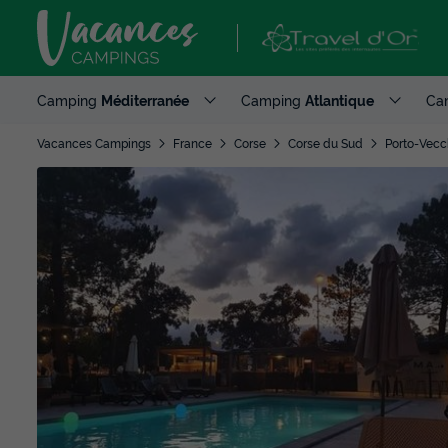
Camping
Méditerranée
Camping
Atlantique
Ca
Vacances Campings
France
Corse
Corse du Sud
Porto-Vecc