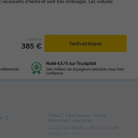
recouverts d'herbe et sont très ombragés. Les voitures
à partir de
385 €
Tarifs et dispos
Noté 4,5/5 sur Trustpilot
 référencés
Des milliers de voyageurs satisfaits nous font
confiance
CHALET 4 personnes - Chalet
r 2
Arbousier 2 chambres
du
22/10/2026
au
29/10/2026
Modifier les dates