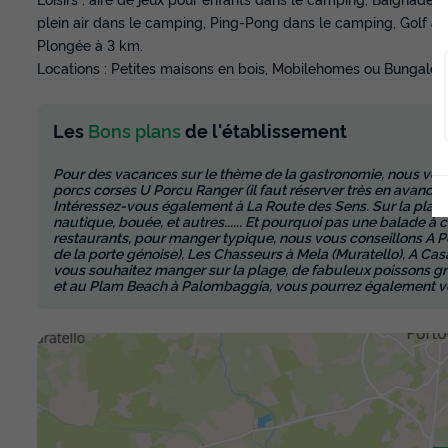
plein air dans le camping, Ping-Pong dans le camping, Golf à 
Plongée à 3 km.
Locations : Petites maisons en bois, Mobilehomes ou Bungalow
Les
Bons plans
de l'établissement
Pour des vacances sur le thème de la gastronomie, nous vous 
porcs corses U Porcu Ranger (il faut réserver très en avance) e
Intéressez-vous également à La Route des Sens. Sur la plage
nautique, bouée, et autres...... Et pourquoi pas une balade à
restaurants, pour manger typique, nous vous conseillons A Pe
de la porte génoise), Les Chasseurs à Mela (Muratello), A Casa
vous souhaitez manger sur la plage, de fabuleux poissons gri
et au Plam Beach à Palombaggia, vous pourrez également vou