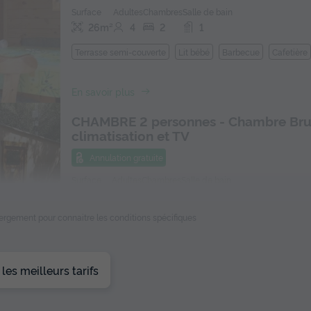
Surface
Adultes
Chambres
Salle de bain
26m²
4
2
1
Terrasse semi-couverte
Lit bébé
Barbecue
Cafetière
En savoir plus
CHAMBRE 2 personnes - Chambre Bru
climatisation et TV
Annulation gratuite
Surface
Adultes
Chambres
Salle de bain
18m²
2
1
1
ébergement pour connaitre les conditions spécifiques
Accès wifi
Climatisation
Lit bébé
Chaise longue
Ré
es meilleurs tarifs
En savoir plus