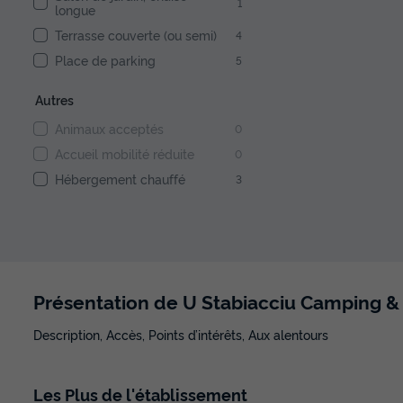
1
longue
Terrasse couverte (ou semi)
4
Place de parking
5
Autres
Animaux acceptés
0
Accueil mobilité réduite
0
Hébergement chauffé
3
Présentation de U Stabiacciu Camping &
Description, Accès, Points d’intérêts, Aux alentours
Les
Plus
de l'établissement