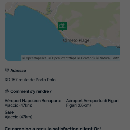
400 €
-5%
380 €
d'économie
Prix de comparaison
Voir les disponibilités
Adresse
RD 157 route de Porto Polo
Comment s'y rendre ?
BUNGALOW 5 personnes - FAMILLY
COTTAGE
Aéroport Napoléon Bonaparte
Aéroport Aeroportu di Figari
Ajaccio (47km)
Figari (66km)
Annulation gratuite
Récent
Gare
Ajaccio (47km)
Adultes
Chambres
Salle de bain
5
2
1
Ce camping a reçu la satisfaction client Or !