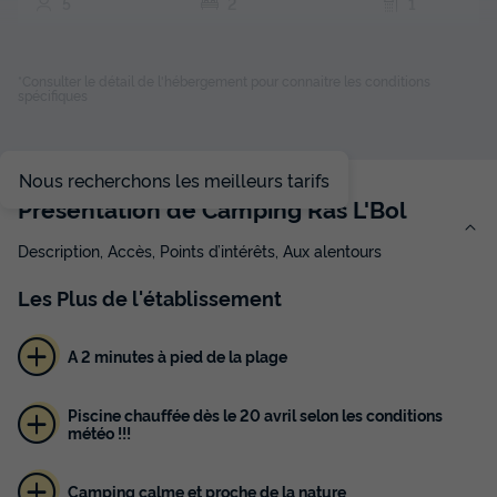
5
2
1
Terrasse couverte
Cafetière
Congélateur
Réfrigérateur
Salon de jardin
+ 2
*Consulter le détail de l'hébergement pour connaitre les conditions
spécifiques
BUNGALOW 5 personnes - Bungalow Family CLUB
Nous recherchons les meilleurs tarifs
du
01/10/2026
au
08/10/2026
Présentation de Camping Ras L'Bol
Modifier les dates
Meilleur prix pour 7 nuits
Description, Accès, Points d’intérêts, Aux alentours
400 €
-5%
380 €
Les
Plus
de l'établissement
d'économie
Prix de comparaison
A 2 minutes à pied de la plage
Voir les disponibilités
Piscine chauffée dès le 20 avril selon les conditions
météo !!!
Camping calme et proche de la nature