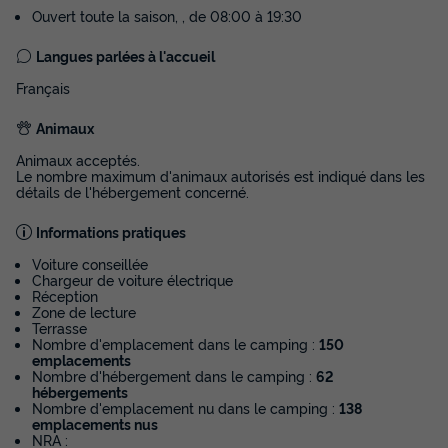
Ouvert toute la saison, , de 08:00 à 19:30
Langues parlées à l'accueil
Français
BUNGALOW 6 personnes - Bungalow
Familly confort
Animaux
Annulation gratuite
Récent
Animaux acceptés.
Le nombre maximum d'animaux autorisés est indiqué dans les
Adultes
Chambres
Salle de bain
détails de l'hébergement concerné.
6
3
1
Informations pratiques
Terrasse couverte
Cafetière
Congélateur
Réfrigérateur
Voiture conseillée
Salon de jardin
+ 2
Chargeur de voiture électrique
Réception
Zone de lecture
Terrasse
BUNGALOW 6 personnes - Bungalow Familly confort
Nombre d'emplacement dans le camping :
150
emplacements
du
29/09/2026
au
06/10/2026
Nombre d'hébergement dans le camping :
62
Modifier les dates
hébergements
Meilleur prix pour 7 nuits
Nombre d'emplacement nu dans le camping :
138
emplacements nus
NRA :
450 €