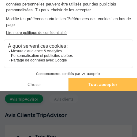
Services sur place et à proximité
Santé et Bien-être, Commerces et Restauration, Locations
et équipements, divers
Avis sur Camping Ras L'Bol
★★★
Avis TripAdvisor
Avis clients
4.4
8.8
/10
Avis TripAdvisor
Avis clients
Avis Clients TripAdvisor
Très Bon