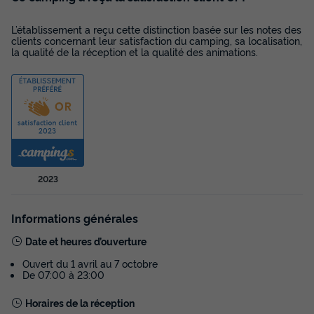
Terrasse couverte
Cafetière
Congélateur
Réfrigérateur
L’établissement a reçu cette distinction basée sur les notes des
Salon de jardin
+ 2
clients concernant leur satisfaction du camping, sa localisation,
la qualité de la réception et la qualité des animations.
BUNGALOW 5 personnes - FAMILLY COTTAGE
du
25/09/2026
au
02/10/2026
Modifier les dates
Meilleur prix pour 7 nuits
420 €
-5%
399 €
d'économie
2023
Prix de comparaison
Voir les disponibilités
Informations générales
Date et heures d’ouverture
Ouvert du 1 avril au 7 octobre
De 07:00 à 23:00
Horaires de la réception