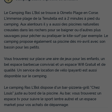
Le Camping Ras L'Bol se trouve à Olmeto Plage en Corse.
L'immense plage de la Tenutella est à 2 minutes à pied du
camping. Aux alentours il y a aussi des piscines naturelles
TENTE TOILE ET BOIS 5 personnes -
creusées dans les rochers pour se baigner ou d'autres plus
PALMIER
sauvages pour pêcher ou pratiquer le kite-surf par exemple. Le
camping propose également sa piscine dès mi-avril avec son
Annulation gratuite
Récent
bassin pour les petits.
Adultes
Chambres
Salle de bain
5
2
1
Vous trouverez sur place une aire de jeux pour les enfants, un
Terrasse semi-couverte
Cafetière
Congélateur
bel espace barbecue convivial et un espace Wifi Gratuit et de
qualité. Un service de location de vélo (payant) est aussi
Réfrigérateur
Salon de jardin
+ 1
disponible sur le camping.
Le camping Ras L'Bol dispose d'un bar-pizzeria-grill "Chez
TENTE TOILE ET BOIS 5 personnes - PALMIER
Louis" juste au bord de la piscine. Au bar, vous trouverez un
du
24/09/2026
au
01/10/2026
espace tv pour suivre le sport (entre autre) et un espace
Modifier les dates
market pour vos achats de dépannage.
Meilleur prix pour 7 nuits