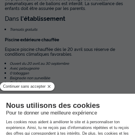
pneumatiques et de ballons est interdit. La surveillance des
enfants doit être assurée par les parents.
Dans
l'établissement
Transats gratuits
Piscine extérieure chauffée
Espace piscine chauffée dès le 20 avril sous réserve de
conditions climatiques favorables.
Ouvert du 20 avril au 30 septembre
Avec pataugeoire
0 toboggan
Baignade non surveillée
Gratuit
Activités et animations proposées
Espace aquatique, Animations, Sports et Loisirs