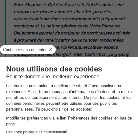
Entre Megève, le Col des Saisie et le Col des Aravis, elle
propose une piscine couverte chauffée pour des
vacances détente dans un environnement typiquement
montagnard. La nature généreuse de Notre Dame de
Bellecombe permet de pratiquer de nombreuses activités
à proximité de votre location de vacances : randonnées,
VTT, canyoning, pêche, via ferrata, escalade, espace
multisports (tennis, mini-golf, roller, badminton, ping-pong,
beach volley…).
Située à seulement
300 mètres du centre du village
et des
commerces traditionnels, cette résidence bénéficie d’un
emplacement idéal pour découvrir le charme de l'Espace
Diamant. Entre le Beaufortain et le Val d'Arly, vous profiterez
d'un accès rapide aux sentiers de randonnée offrant des
vues
spectaculaires sur le Mont-Blanc
. Pour vos instants de détente
après une balade en forêt ou une visite des fermes locales,
l'établissement met à votre disposition une
superbe piscine
couverte chauffée
, un atout indispensable pour se relaxer en