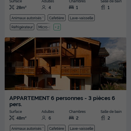
Surface
Adultes
Chambres
Salle de bain
28m²
4
1
1
Animaux autorisés *
Cafetière
Lave-vaisselle
Réfrigérateur
Micro-ondes
+ 2
APPARTEMENT 6 personnes - 3 pièces 6
pers.
Surface
Adultes
Chambres
Salle de bain
48m²
6
2
2
Animaux autorisés *
Cafetière
Lave-vaisselle