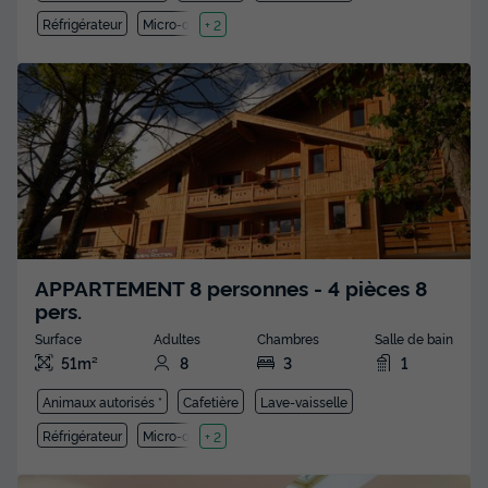
Réfrigérateur
Micro-ondes
+ 2
APPARTEMENT 8 personnes - 4 pièces 8
pers.
Surface
Adultes
Chambres
Salle de bain
51m²
8
3
1
Animaux autorisés *
Cafetière
Lave-vaisselle
Réfrigérateur
Micro-ondes
+ 2