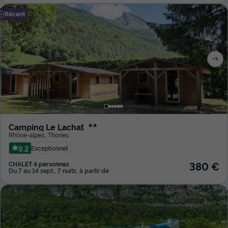
Récent
Camping Le Lachat
★★
Rhône-alpes
,
Thones
9.2
Exceptionnel
380 €
CHALET 4 personnes
Du 7 au 14 sept., 7 nuits, à partir de