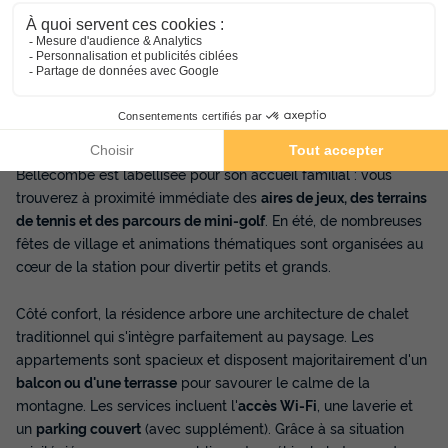
famille au retour des sommets.
Pour vos loisirs, la résidence propose une
salle de fitness
en
accès libre ainsi qu'un espace bien-être avec
sauna et
hammam
(en supplément) pour une relaxation totale. Bien que
l'établissement ne dispose pas de club enfants ou
d'animations en interne, la station de Notre Dame de
Bellecombe est labellisée pour son accueil familial : vous
trouverez à proximité immédiate des
aires de jeux, des terrains
de tennis et des parcours de mini-golf
. En été, de nombreuses
fêtes de village et animations thématiques sont organisées au
cœur de la station pour divertir petits et grands.
Côté confort, la résidence arbore une architecture de chalet
traditionnel qui s'intègre parfaitement au paysage. Les
appartements sont spacieux et disposent majoritairement d'un
balcon ou d'une terrasse
pour savourer le calme de la
montagne. Les services incluent l'
accès Wi-Fi
, une laverie et
un
parking couvert
(avec supplément). Grâce à sa situation