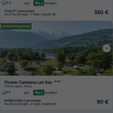
8.4
Excellent
4.0
350 €
CHALET 3 personnes
Du 17 au 24 sept., 7 nuits, à partir de
Annulation gratuite
Flower Camping Les Iles
★★★
Rhône-alpes
,
Passy
8.0
Excellent
2.5
90 €
MOBILHOME 4 personnes
Du 22 au 24 sept., 2 nuits, à partir de