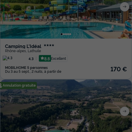
Camping L'Idéal
★★★★
Rhône-alpes
,
Lathuile
8.8
Excellent
4.3
170 €
MOBILHOME 5 personnes
Du 3 au 5 sept., 2 nuits, à partir de
Annulation gratuite