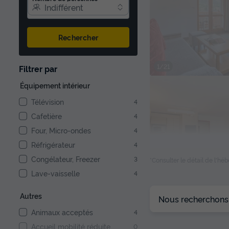
Indifférent
Rechercher
1/21
Filtrer par
Équipement intérieur
Télévision
4
Cafetière
4
Four, Micro-ondes
4
Réfrigérateur
4
Congélateur, Freezer
3
*Consulter le détail de l'h
Lave-vaisselle
4
1/22
Autres
Nous recherchons l
Animaux acceptés
4
Accueil mobilité réduite
0