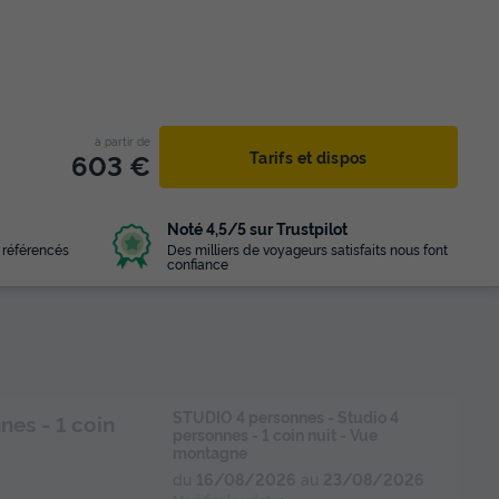
à partir de
603 €
Tarifs et dispos
Noté 4,5/5 sur Trustpilot
 référencés
Des milliers de voyageurs satisfaits nous font
confiance
STUDIO 4 personnes - Studio 4
nes - 1 coin
personnes - 1 coin nuit - Vue
montagne
du
16/08/2026
au
23/08/2026