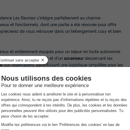
résidence Les Ravines s'intègre parfaitement au charme
ux et fonctionnels, dont une partie a été rénovée pour offrir
pprécierez de vous retrouver dans un hébergement cosy et bien
reux et entièrement équipés pour un séjour en toute autonomie.
 de prêt de jeux de société et d'un
ascenseur
desservant les
bé
(sur réservation), garantissant une logistique simplifiée pour les
en cliquant sur le lien suivant : https://notre.guide/PV17L
la saison d'hiver.