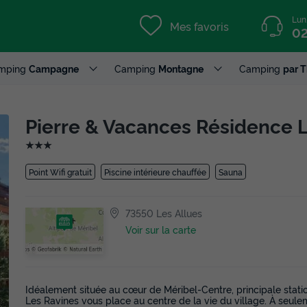
Lun
Mes favoris
02
mping
Campagne
Camping
Montagne
Camping
par 
Pierre & Vacances Résidence 
★★★
Point Wifi gratuit
Piscine intérieure chauffée
Sauna
73550 Les Allues
Voir sur la carte
Idéalement située au cœur de Méribel-Centre, principale stati
Les Ravines vous place au centre de la vie du village. À seu