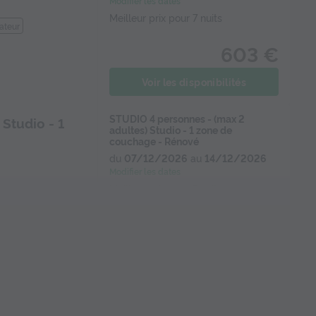
Modifier les dates
Meilleur prix pour 7 nuits
ateur
603 €
Voir les disponibilités
STUDIO 4 personnes - (max 2
Studio - 1
adultes) Studio - 1 zone de
couchage - Rénové
du
07/12/2026
au
14/12/2026
Modifier les dates
Meilleur prix pour 7 nuits
928 €
teur
Voir les disponibilités
STUDIO 6 personnes - (max 4
- 1 coin nuit
adultes) - 1 coin nuit + 1 mezzanine -
vue montagne