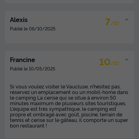
Modifier les dates
Meilleur prix pour 7 nuits
7
Alexis
855 €
-12%
/10
750 €
d'économie
Publié le
06/10/2025
Prix de comparaison
Voir les disponibilités
10
Francine
/10
Publié le
10/05/2025
Si vous voulez visiter le Vaucluse, n'hésitez pas,
réservez un emplacement ou un mobil-home dans
le camping La cerise qui se situe à environ 50
minutes maximum de plusieurs sites touristiques.
L'équipe est très sympathique, le camping est
propre et ombragé avec goût, piscine, terrain de
tennis et cerise sur le gâteau, il comporte un super
bon restaurant !