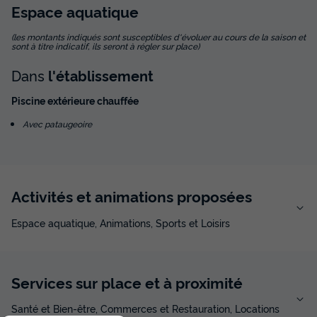
690 €
Espace
aquatique
-13%
595 €
d'économie
(les montants indiqués sont susceptibles d'évoluer au cours de la saison et
Prix de comparaison
sont à titre indicatif, ils seront à régler sur place)
Voir les disponibilités
Dans
l'établissement
Piscine extérieure chauffée
Avec pataugeoire
Activités et animations proposées
Espace aquatique, Animations, Sports et Loisirs
MOBILHOME 6 personnes - Mobil-home
PREMIUM - 32 m² - 3 chambres +
climatisation
Services sur place et à proximité
Annulation gratuite
Surface
Adultes
Chambres
Salle de bain
Santé et Bien-être, Commerces et Restauration, Locations