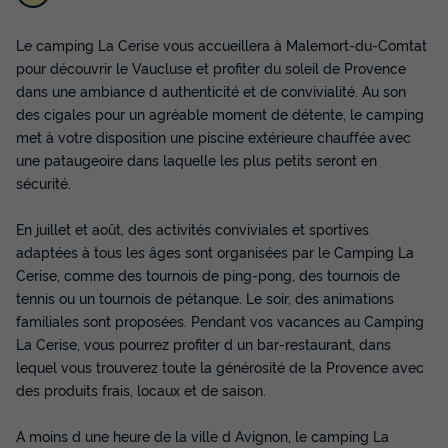
Le camping La Cerise vous accueillera à Malemort-du-Comtat
pour découvrir le Vaucluse et profiter du soleil de Provence
MOBILHOME 4 personnes - 2 chambres
dans une ambiance d authenticité et de convivialité. Au son
Climatisation - Dimanche
des cigales pour un agréable moment de détente, le camping
Annulation gratuite
met à votre disposition une piscine extérieure chauffée avec
une pataugeoire dans laquelle les plus petits seront en
Surface
Adultes
Chambres
Salle de bain
22m²
4
2
1
sécurité.
Animaux autorisés *
Cafetière
Réfrigérateur
En juillet et août, des activités conviviales et sportives
Salon de jardin
Micro-ondes
adaptées à tous les âges sont organisées par le Camping La
Cerise, comme des tournois de ping-pong, des tournois de
tennis ou un tournois de pétanque. Le soir, des animations
familiales sont proposées. Pendant vos vacances au Camping
MOBILHOME 4 personnes - 2 chambres Climatisation -
Dimanche
La Cerise, vous pourrez profiter d un bar-restaurant, dans
du
03/10/2026
au
10/10/2026
lequel vous trouverez toute la générosité de la Provence avec
Modifier les dates
des produits frais, locaux et de saison.
Meilleur prix pour 7 nuits
A moins d une heure de la ville d Avignon, le camping La
500 €
-14%