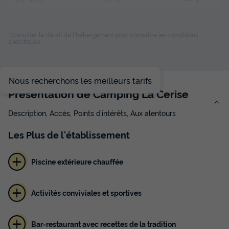
Animaux autorisés *
Réfrigérateur
*Consulter le détail de l'hébergement pour connaitre les conditions
spécifiques
HÉBERGEMENT INSOLITE 2 personnes - Tente insolite
du
13/10/2026
au
20/10/2026
Modifier les dates
Nous recherchons les meilleurs tarifs
Meilleur prix pour 7 nuits
Présentation de Camping La Cerise
420 €
-14%
360 €
Description, Accès, Points d’intérêts, Aux alentours
d'économie
Prix de comparaison
Les
Plus
de l'établissement
Voir les disponibilités
Piscine extérieure chauffée
Activités conviviales et sportives
Bar-restaurant avec recettes de la tradition