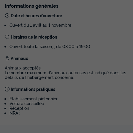
Informations générales
Date et heures d’ouverture
Ouvert du 1 avril au 1 novembre
MOBILHOME 6 personnes - 3 chambres
Magnolia IRM 30 m² climatisation
Horaires de la réception
Annulation gratuite
Neuf
Ouvert toute la saison, , de 08:00 à 19:00
Surface
Adultes
Chambres
Salle de bain
Animaux
30m²
6
3
1
Animaux acceptés.
Terrasse semi-couverte
Animaux autorisés *
Cafetière
Le nombre maximum d'animaux autorisés est indiqué dans les
détails de l'hébergement concerné.
Congélateur
Réfrigérateur
+ 2
Informations pratiques
Établissement piétonnier
MOBILHOME 6 personnes - 3 chambres Magnolia IRM 30
Voiture conseillée
m² climatisation
Réception
du
19/09/2026
au
26/09/2026
NRA :
Modifier les dates
Meilleur prix pour 7 nuits