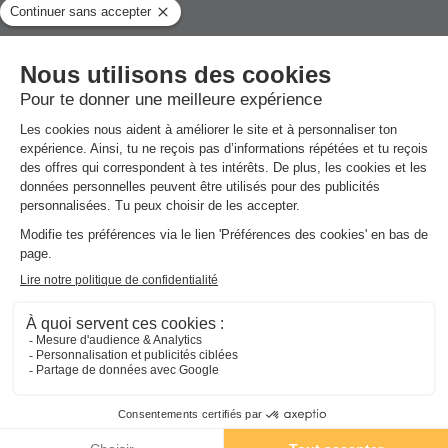
32m²
6
3
1
et équipements, divers
Terrasse semi-couverte
Climatisation
Animaux autorisés *
Cafetière
Réfrigérateur
+ 3
Avis sur Camping La Cerise
Avis clients
9.2
/10
MOBILHOME 6 personnes - Mobil-home PREMIUM - 32 m²
- 3 chambres + climatisation
Avis clients
du
16/10/2026
au
23/10/2026
Modifier les dates
Les 6 avis des utilisateurs Vacances-
Meilleur prix pour 7 nuits
Campings.fr
840 €
-13%
725 €
d'économie
Prix de comparaison
9.2
Note globale
/10
Basée sur
6 avis
Voir les disponibilités
Les commentaires sont rédigés par nos clients après
leur séjour à l'établissement :
Camping La Cerise
Résumé des avis