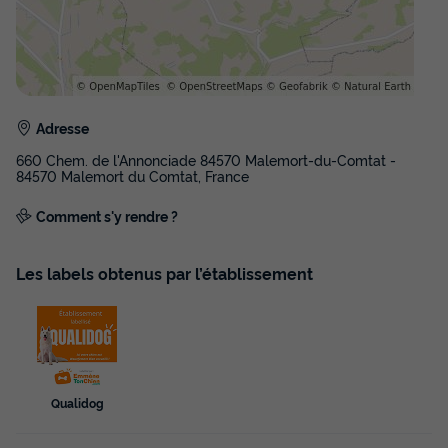
Terrasse couverte
Animaux autorisés *
Cafetière
Réfrigérateur
Salon de jardin
+ 1
TENTE TOILE ET BOIS 5 personnes - Tente lodge tout
confort
Adresse
du
10/09/2026
au
17/09/2026
660 Chem. de l'Annonciade 84570 Malemort-du-Comtat -
Modifier les dates
84570 Malemort du Comtat, France
Meilleur prix pour 7 nuits
Comment s'y rendre ?
665 €
-14%
570 €
d'économie
Prix de comparaison
Les labels obtenus par l’établissement
Voir les disponibilités
Qualidog