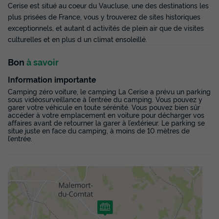
430 €
Cerise est situé au coeur du Vaucluse, une des destinations les
d'économie
plus prisées de France, vous y trouverez de sites historiques
Prix de comparaison
exceptionnels, et autant d activités de plein air que de visites
Voir les disponibilités
culturelles et en plus d un climat ensoleillé.
Bon
à savoir
Information importante
Camping zéro voiture, le camping La Cerise a prévu un parking
sous vidéosurveillance à l’entrée du camping. Vous pouvez y
garer votre véhicule en toute sérénité. Vous pouvez bien sûr
accéder à votre emplacement en voiture pour décharger vos
affaires avant de retourner la garer à l’extérieur. Le parking se
situe juste en face du camping, à moins de 10 mètres de
l’entrée.
TENTE TOILE ET BOIS 5 personnes - Tente
lodge tout confort
Annulation gratuite
Surface
Adultes
Enfants
Chambres
Salle de bain
34m²
4
1
2
1